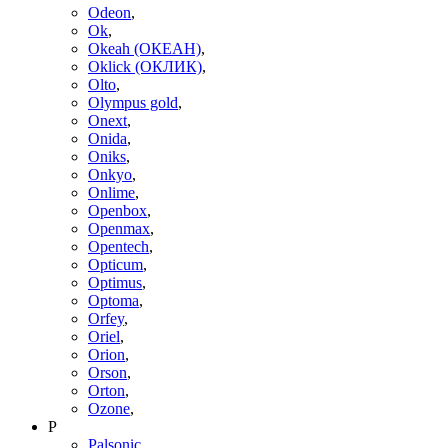
Odeon
,
Ok
,
Okeah (ОКЕАН)
,
Oklick (ОКЛИК)
,
Olto
,
Olympus gold
,
Onext
,
Onida
,
Oniks
,
Onkyo
,
Onlime
,
Openbox
,
Openmax
,
Opentech
,
Opticum
,
Optimus
,
Optoma
,
Orfey
,
Oriel
,
Orion
,
Orson
,
Orton
,
Ozone
,
P
Palsonic
,