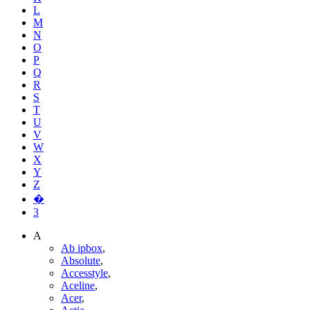
L
M
N
O
P
Q
R
S
T
U
V
W
X
Y
Z
�
3
A
Ab ipbox
,
Absolute
,
Accesstyle
,
Aceline
,
Acer
,