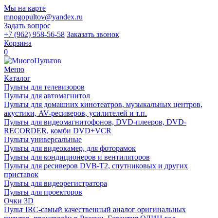
Мы на карте
mnogopultov@yandex.ru
Задать вопрос
+7 (962) 958-56-58
Заказать звонок
Корзина
0
Меню
Каталог
Пульты для телевизоров
Пульты для автомагнитол
Пульты для домашних кинотеатров, музыкальных центров,
акустики, AV-ресиверов, усилителей и т.п.
Пульты для видеомагнитофонов, DVD-плееров, DVD-
RECORDER, комби DVD+VCR
Пульты универсальные
Пульты для видеокамер, для фоторамок
Пульты для кондиционеров и вентиляторов
Пульты для ресиверов DVB-T2, спутниковых и других
приставок
Пульты для видеорегистратора
Пульты для проекторов
Очки 3D
Пульт IRC-самый качественный аналог оригинальных