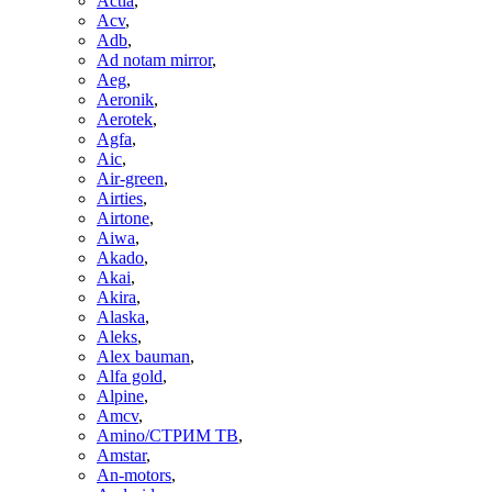
Actia
,
Acv
,
Adb
,
Ad notam mirror
,
Aeg
,
Aeronik
,
Aerotek
,
Agfa
,
Aic
,
Air-green
,
Airties
,
Airtone
,
Aiwa
,
Akado
,
Akai
,
Akira
,
Alaska
,
Aleks
,
Alex bauman
,
Alfa gold
,
Alpine
,
Amcv
,
Amino/СТРИМ ТВ
,
Amstar
,
An-motors
,