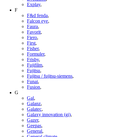
Explay
,
F
F&d fenda
,
Falcon eye
,
Faura
,
Favorit
,
Fiero
,
First
,
Fisher
,
Formuler
,
Frisby
,
Fujifilm
,
Fujitsu
,
Fujitsu / fujitsu-siemens
,
Funai
,
Fusion
,
G
Gal
,
Galanz
,
Galatec
,
Galaxy innovation (gi)
,
Gazer
,
Geepas
,
General
,
General climate
,