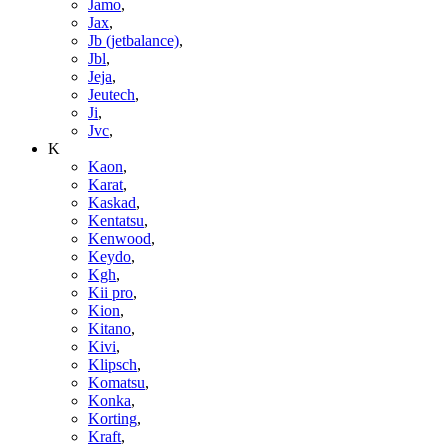
Jamo
,
Jax
,
Jb (jetbalance)
,
Jbl
,
Jeja
,
Jeutech
,
Ji
,
Jvc
,
K
Kaon
,
Karat
,
Kaskad
,
Kentatsu
,
Kenwood
,
Keydo
,
Kgh
,
Kii pro
,
Kion
,
Kitano
,
Kivi
,
Klipsch
,
Komatsu
,
Konka
,
Korting
,
Kraft
,