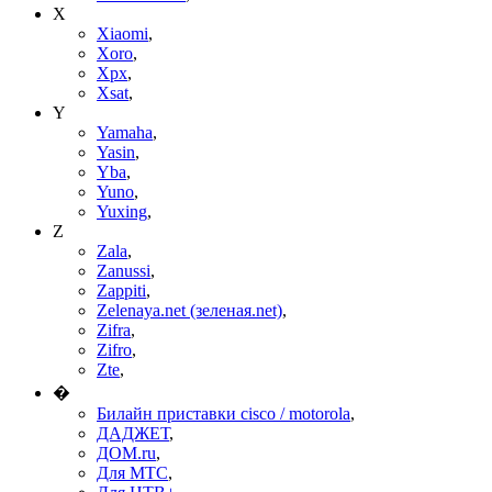
X
Xiaomi
,
Xoro
,
Xpx
,
Xsat
,
Y
Yamaha
,
Yasin
,
Yba
,
Yuno
,
Yuxing
,
Z
Zala
,
Zanussi
,
Zappiti
,
Zelenaya.net (зеленая.net)
,
Zifra
,
Zifro
,
Zte
,
�
Билайн приставки cisco / motorola
,
ДАДЖЕТ
,
ДОМ.ru
,
Для МТС
,