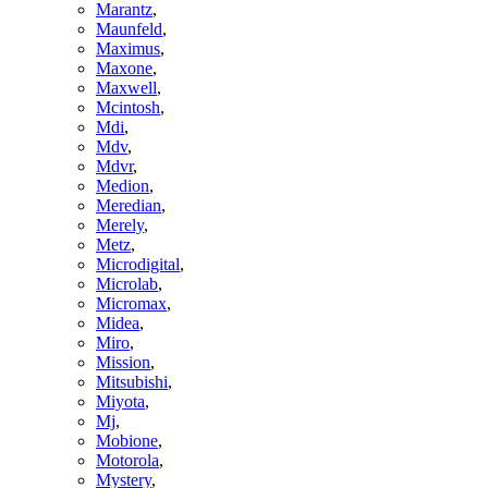
Marantz
,
Maunfeld
,
Maximus
,
Maxone
,
Maxwell
,
Mcintosh
,
Mdi
,
Mdv
,
Mdvr
,
Medion
,
Meredian
,
Merely
,
Metz
,
Microdigital
,
Microlab
,
Micromax
,
Midea
,
Miro
,
Mission
,
Mitsubishi
,
Miyota
,
Mj
,
Mobione
,
Motorola
,
Mystery
,