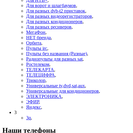
Для НТВ+
,
Для ворот и шлагбаумов
,
Для разных dvb-t2 приставок
,
Для разных видеорегистраторов
,
Для разных кондиционеров
,
Для разных ресиверов
,
МегаФон
,
НЕТ бренда
,
Орбита
,
Пульты irc
,
Пульты без названия (Разные)
,
Радиопульты для разных sat
,
Ростелеком
,
ТЕЛЕКАРТА
,
ТЕЛЕЦИФРА
,
Триколор
,
Универсальные tv,dvd,sat,aux
,
Универсальные для кондиционеров
,
ЭЛЕКТРОНИКА
,
ЭФИР
,
Яндекс
,
3
3q
,
Наши телефоны