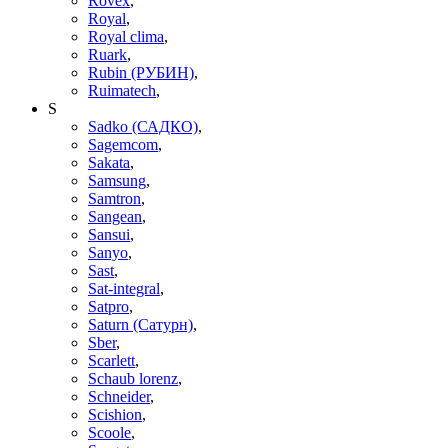
Rovex
,
Royal
,
Royal clima
,
Ruark
,
Rubin (РУБИН)
,
Ruimatech
,
S
Sadko (САДКО)
,
Sagemcom
,
Sakata
,
Samsung
,
Samtron
,
Sangean
,
Sansui
,
Sanyo
,
Sast
,
Sat-integral
,
Satpro
,
Saturn (Сатурн)
,
Sber
,
Scarlett
,
Schaub lorenz
,
Schneider
,
Scishion
,
Scoole
,