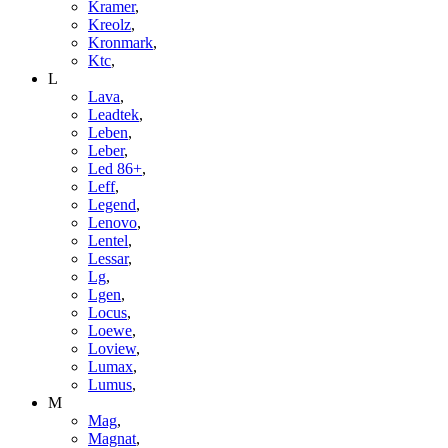
Kramer
,
Kreolz
,
Kronmark
,
Ktc
,
L
Lava
,
Leadtek
,
Leben
,
Leber
,
Led 86+
,
Leff
,
Legend
,
Lenovo
,
Lentel
,
Lessar
,
Lg
,
Lgen
,
Locus
,
Loewe
,
Loview
,
Lumax
,
Lumus
,
M
Mag
,
Magnat
,