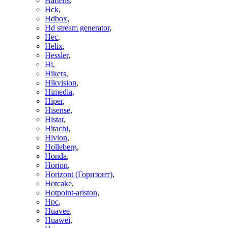
Hartens
,
Hck
,
Hdbox
,
Hd stream generator
,
Hec
,
Helix
,
Hessler
,
Hi
,
Hikers
,
Hikvision
,
Himedia
,
Hiper
,
Hisense
,
Histar
,
Hitachi
,
Hivion
,
Holleberg
,
Honda
,
Horion
,
Horizont (Горизонт)
,
Hotcake
,
Hotpoint-ariston
,
Hpc
,
Huavee
,
Huawei
,