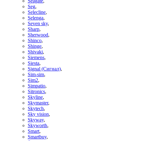
Seagate
,
Seg
,
Selecline
,
Selenga
,
Seven sky
,
Sharp
,
Sherwood
,
Shinco
,
Shinge
,
Shivaki
,
Siemens
,
Siesta
,
Signal (Сигнал)
,
Sim-sim
,
Sim2
,
Simpatio
,
Sitronics
,
Skyline
,
Skymaster
,
Skytech
,
Sky vision
,
Skyway
,
Skyworth
,
Smart
,
Smartbuy
,