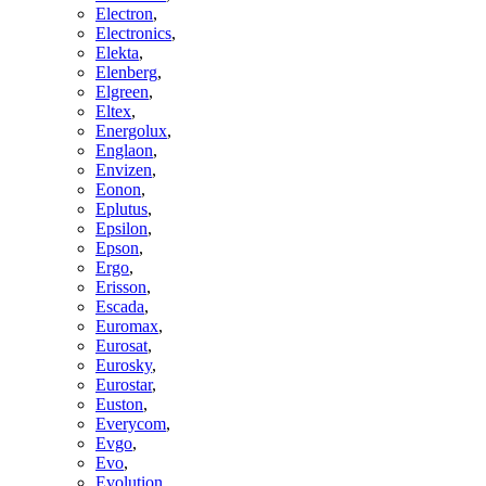
Electron
,
Electronics
,
Elekta
,
Elenberg
,
Elgreen
,
Eltex
,
Energolux
,
Englaon
,
Envizen
,
Eonon
,
Eplutus
,
Epsilon
,
Epson
,
Ergo
,
Erisson
,
Escada
,
Euromax
,
Eurosat
,
Eurosky
,
Eurostar
,
Euston
,
Everycom
,
Evgo
,
Evo
,
Evolution
,