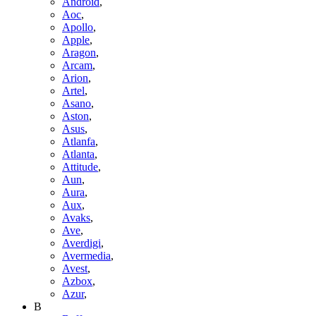
Android
,
Aoc
,
Apollo
,
Apple
,
Aragon
,
Arcam
,
Arion
,
Artel
,
Asano
,
Aston
,
Asus
,
Atlanfa
,
Atlanta
,
Attitude
,
Aun
,
Aura
,
Aux
,
Avaks
,
Ave
,
Averdigi
,
Avermedia
,
Avest
,
Azbox
,
Azur
,
B