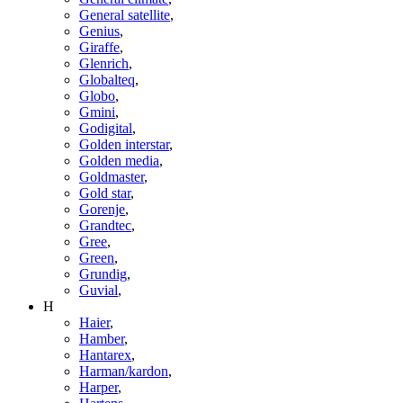
General satellite
,
Genius
,
Giraffe
,
Glenrich
,
Globalteq
,
Globo
,
Gmini
,
Godigital
,
Golden interstar
,
Golden media
,
Goldmaster
,
Gold star
,
Gorenje
,
Grandtec
,
Gree
,
Green
,
Grundig
,
Guvial
,
H
Haier
,
Hamber
,
Hantarex
,
Harman/kardon
,
Harper
,