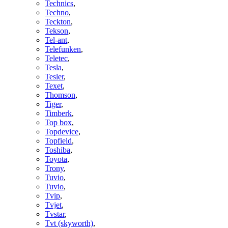
Technics
,
Techno
,
Teckton
,
Tekson
,
Tel-ant
,
Telefunken
,
Teletec
,
Tesla
,
Tesler
,
Texet
,
Thomson
,
Tiger
,
Timberk
,
Top box
,
Topdevice
,
Topfield
,
Toshiba
,
Toyota
,
Trony
,
Tuvio
,
Tuvio
,
Tvip
,
Tvjet
,
Tvstar
,
Tvt (skyworth)
,