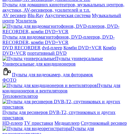
Пульты для домашних кинотеатров, музыкальных центров,
акустики, AV-ресиверов, усилителей и т.п.
AV ресивер
Blu-Ray
Акустическая система
Музыкальный
центр
Усилитель
Пульты для видеомагнитофонов, DVD-плееров, DVD-
RECORDER, комби DVD+VCR
DVD RECORDER
dvd-плеер
Комби DVD+VCR
Комбо
DVD+VCR
портативный DVD
Пульты универсальные
Универсальные для кондиционеров
Пульты для видеокамер, для фоторамок
ФОТО
Пульты для
кондиционеров и вентиляторов
Тепловентилятор
Пульты для ресиверов DVB-T2, спутниковых и других
приставок
HD-плеер
TV приставки
Медиаплеер
Спутниковый ресивер
Пульты для
видеорегистратора