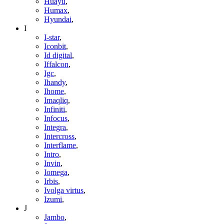
Huayu
,
Humax
,
Hyundai
,
I
I-star
,
Iconbit
,
Id digital
,
Iffalcon
,
Igc
,
Ihandy
,
Ihome
,
Imaqliq
,
Infiniti
,
Infocus
,
Integra
,
Intercross
,
Interflame
,
Intro
,
Invin
,
Iomega
,
Irbis
,
Ivolga virtus
,
Izumi
,
J
Jambo
,