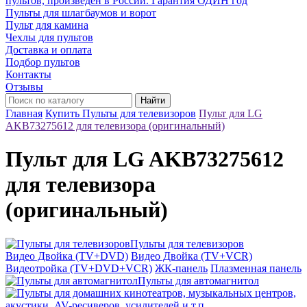
пультов, произведён в России. Гарантия ОДИН год
Пульты для шлагбаумов и ворот
Пульт для камина
Чехлы для пультов
Доставка и оплата
Подбор пультов
Контакты
Отзывы
Найти
Главная
Купить Пульты для телевизоров
Пульт для LG
AKB73275612 для телевизора (оригинальный)
Пульт для LG AKB73275612
для телевизора
(оригинальный)
Пульты для телевизоров
Видео Двойка (TV+DVD)
Видео Двойка (TV+VCR)
Видеотройка (TV+DVD+VCR)
ЖК-панель
Плазменная панель
Пульты для автомагнитол