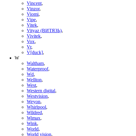
Vincent
,
Vinzor
,
Viomi
,
Vipe
,
Vitek
,
Vityaz (ВИТЯЗЬ)
,
Vivitek
,
Vox
,
Vr
,
V[duck]
,
W
Waltham
,
Waterproof
,
Wd
,
Wellton
,
West
,
Western digital
,
Westvision
,
Weyon
,
Whirlpool
,
Wildred
,
Wimax
,
Wink
,
World
,
World vision
,