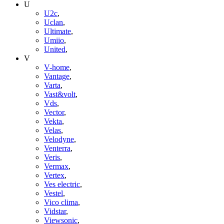
U
U2c
,
Uclan
,
Ultimate
,
Umiio
,
United
,
V
V-home
,
Vantage
,
Varta
,
Vast&volt
,
Vds
,
Vector
,
Vekta
,
Velas
,
Velodyne
,
Venterra
,
Veris
,
Vermax
,
Vertex
,
Ves electric
,
Vestel
,
Vico clima
,
Vidstar
,
Viewsonic
,