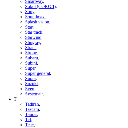
Smartway
,
Sokol (СОКОЛ)
,
Sony
,
Soundmax
,
Splash vision
,
Start
,
Star track
,
Starwind
,
Stingray
,
Straus
,
Strong
,
Subaru
,
Subini
,
Super
,
Super general
,
Supra
,
Suzuki
,
Sven
,
Systemair
,
T
Tadiran
,
Tascam
,
Tauras
,
Tcl
,
Teac
,