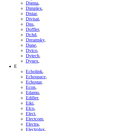
Digma
,
Dimplex
,
Distar
,
Divisat
,
Dns
,
Doffler
,
Dr.hd
,
Dreamsky
,
Dune
,
Dvico
,
Dvtech
,
Dynex
,
E
Echolink
,
Echospace
,
Echostar
,
Econ
,
Edamu
,
Edifier
,
Eiki
,
Elco
,
Elect
,
Electcom
,
Electra
,
Electrolux
,