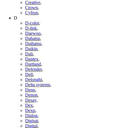
Creative
,
Crown
,
Cyfron
,
D
D-color
,
D-link
,
Daewoo
,
Dahatsu
,
Daihatsu
,
Daikin
,
Dali
,
Dantex
,
Dartland
,
Defender
,
Dell
,
Delonghi
,
Delta systems
,
Denn
,
Denon
,
Desay
,
Dex
,
Dexp
,
Dialog
,
Digisat
,
Digital
,