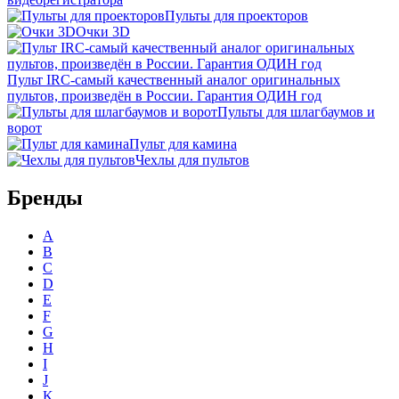
Пульты для проекторов
Очки 3D
Пульт IRC-самый качественный аналог оригинальных
пультов, произведён в России. Гарантия ОДИН год
Пульты для шлагбаумов и
ворот
Пульт для камина
Чехлы для пультов
Бренды
A
B
C
D
E
F
G
H
I
J
K