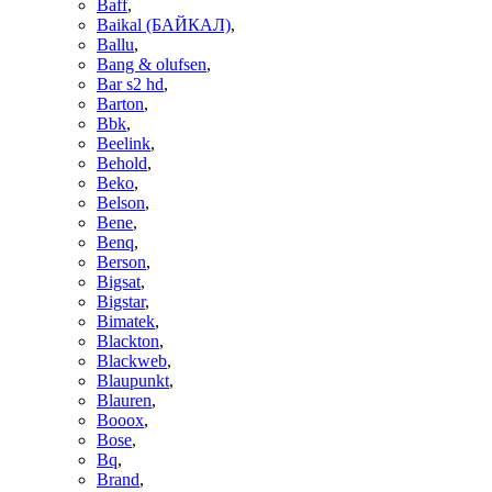
Baff
,
Baikal (БАЙКАЛ)
,
Ballu
,
Bang & olufsen
,
Bar s2 hd
,
Barton
,
Bbk
,
Beelink
,
Behold
,
Beko
,
Belson
,
Bene
,
Benq
,
Berson
,
Bigsat
,
Bigstar
,
Bimatek
,
Blackton
,
Blackweb
,
Blaupunkt
,
Blauren
,
Booox
,
Bose
,
Bq
,
Brand
,