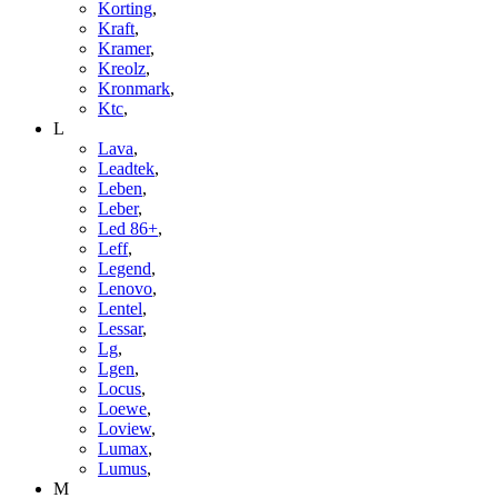
Korting
,
Kraft
,
Kramer
,
Kreolz
,
Kronmark
,
Ktc
,
L
Lava
,
Leadtek
,
Leben
,
Leber
,
Led 86+
,
Leff
,
Legend
,
Lenovo
,
Lentel
,
Lessar
,
Lg
,
Lgen
,
Locus
,
Loewe
,
Loview
,
Lumax
,
Lumus
,
M