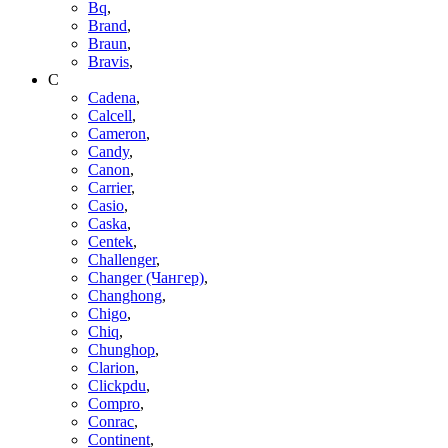
Bq
,
Brand
,
Braun
,
Bravis
,
C
Cadena
,
Calcell
,
Cameron
,
Candy
,
Canon
,
Carrier
,
Casio
,
Caska
,
Centek
,
Challenger
,
Changer (Чангер)
,
Changhong
,
Chigo
,
Chiq
,
Chunghop
,
Clarion
,
Clickpdu
,
Compro
,
Conrac
,
Continent
,