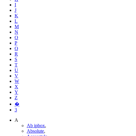
I
J
K
L
M
N
O
P
Q
R
S
T
U
V
W
X
Y
Z
�
3
A
Ab ipbox
,
Absolute
,