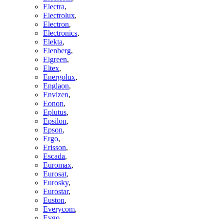
Electra
,
Electrolux
,
Electron
,
Electronics
,
Elekta
,
Elenberg
,
Elgreen
,
Eltex
,
Energolux
,
Englaon
,
Envizen
,
Eonon
,
Eplutus
,
Epsilon
,
Epson
,
Ergo
,
Erisson
,
Escada
,
Euromax
,
Eurosat
,
Eurosky
,
Eurostar
,
Euston
,
Everycom
,
Evgo
,