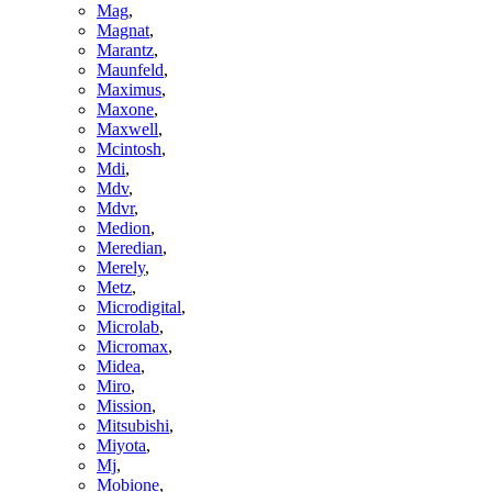
Mag
,
Magnat
,
Marantz
,
Maunfeld
,
Maximus
,
Maxone
,
Maxwell
,
Mcintosh
,
Mdi
,
Mdv
,
Mdvr
,
Medion
,
Meredian
,
Merely
,
Metz
,
Microdigital
,
Microlab
,
Micromax
,
Midea
,
Miro
,
Mission
,
Mitsubishi
,
Miyota
,
Mj
,
Mobione
,