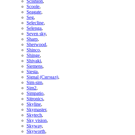
Scishion
,
Scoole
,
Seagate
,
Seg
,
Selecline
,
Selenga
,
Seven sky
,
Sharp
,
Sherwood
,
Shinco
,
Shinge
,
Shivaki
,
Siemens
,
Siesta
,
Signal (Сигнал)
,
Sim-sim
,
Sim2
,
Simpatio
,
Sitronics
,
Skyline
,
Skymaster
,
Skytech
,
Sky vision
,
Skyway
,
Skyworth
,