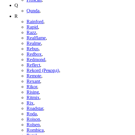
Q
Qunda
,
R
Rainford
,
Rapid
,
Razz
,
Realflame
,
Realme
,
Rebus
,
Redbox
,
Redmond
,
Reflect
,
Rekord (Рекорд)
,
Remote
,
Rexant
,
Rikor
,
Rising
,
Ritmix
,
Rix
,
Roadstar
,
Roda
,
Roison
,
Rolsen
,
Rombica
,