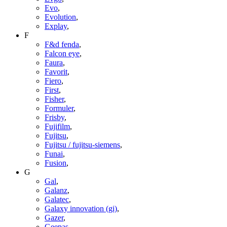
Evo
,
Evolution
,
Explay
,
F
F&d fenda
,
Falcon eye
,
Faura
,
Favorit
,
Fiero
,
First
,
Fisher
,
Formuler
,
Frisby
,
Fujifilm
,
Fujitsu
,
Fujitsu / fujitsu-siemens
,
Funai
,
Fusion
,
G
Gal
,
Galanz
,
Galatec
,
Galaxy innovation (gi)
,
Gazer
,
Geepas
,