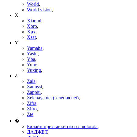
World
,
World vision
,
X
Xiaomi
,
Xoro
,
Xpx
,
Xsat
,
Y
Yamaha
,
Yasin
,
Yba
,
Yuno
,
Yuxing
,
Z
Zala
,
Zanussi
,
Zappiti
,
Zelenaya.net (зеленая.net)
,
Zifra
,
Zifro
,
Zte
,
�
Билайн приставки cisco / motorola
,
ДАДЖЕТ
,