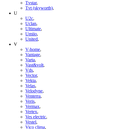
Tvstar
,
Tvt (skyworth)
,
U
U2c
,
Uclan
,
Ultimate
,
Umiio
,
United
,
V
V-home
,
Vantage
,
Varta
,
Vast&volt
,
Vds
,
Vector
,
Vekta
,
Velas
,
Velodyne
,
Venterra
,
Veris
,
Vermax
,
Vertex
,
Ves electric
,
Vestel
,
Vico clima
,