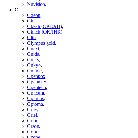
Nuvision
,
O
Odeon
,
Ok
,
Okeah (ОКЕАН)
,
Oklick (ОКЛИК)
,
Olto
,
Olympus gold
,
Onext
,
Onida
,
Oniks
,
Onkyo
,
Onlime
,
Openbox
,
Openmax
,
Opentech
,
Opticum
,
Optimus
,
Optoma
,
Orfey
,
Oriel
,
Orion
,
Orson
,
Orton
,
Ozone
,