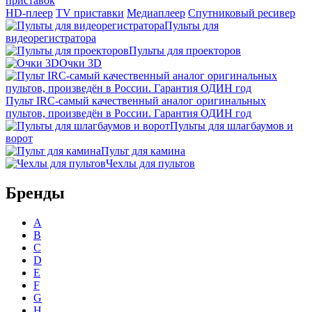
приставок
HD-плеер
TV приставки
Медиаплеер
Спутниковый ресивер
Пульты для
видеорегистратора
Пульты для проекторов
Очки 3D
Пульт IRC-самый качественный аналог оригинальных
пультов, произведён в России. Гарантия ОДИН год
Пульты для шлагбаумов и
ворот
Пульт для камина
Чехлы для пультов
Бренды
A
B
C
D
E
F
G
H