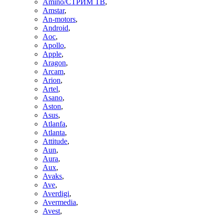
Amino/СТРИМ ТВ
,
Amstar
,
An-motors
,
Android
,
Aoc
,
Apollo
,
Apple
,
Aragon
,
Arcam
,
Arion
,
Artel
,
Asano
,
Aston
,
Asus
,
Atlanfa
,
Atlanta
,
Attitude
,
Aun
,
Aura
,
Aux
,
Avaks
,
Ave
,
Averdigi
,
Avermedia
,
Avest
,