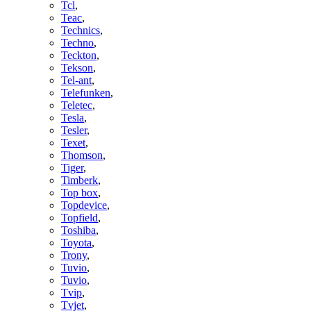
Tcl
,
Teac
,
Technics
,
Techno
,
Teckton
,
Tekson
,
Tel-ant
,
Telefunken
,
Teletec
,
Tesla
,
Tesler
,
Texet
,
Thomson
,
Tiger
,
Timberk
,
Top box
,
Topdevice
,
Topfield
,
Toshiba
,
Toyota
,
Trony
,
Tuvio
,
Tuvio
,
Tvip
,
Tvjet
,