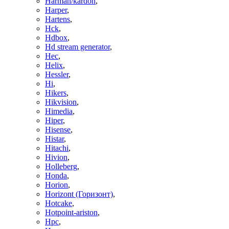
Harman/kardon
,
Harper
,
Hartens
,
Hck
,
Hdbox
,
Hd stream generator
,
Hec
,
Helix
,
Hessler
,
Hi
,
Hikers
,
Hikvision
,
Himedia
,
Hiper
,
Hisense
,
Histar
,
Hitachi
,
Hivion
,
Holleberg
,
Honda
,
Horion
,
Horizont (Горизонт)
,
Hotcake
,
Hotpoint-ariston
,
Hpc
,