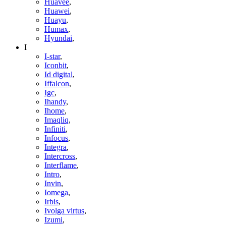
Huavee
,
Huawei
,
Huayu
,
Humax
,
Hyundai
,
I
I-star
,
Iconbit
,
Id digital
,
Iffalcon
,
Igc
,
Ihandy
,
Ihome
,
Imaqliq
,
Infiniti
,
Infocus
,
Integra
,
Intercross
,
Interflame
,
Intro
,
Invin
,
Iomega
,
Irbis
,
Ivolga virtus
,
Izumi
,