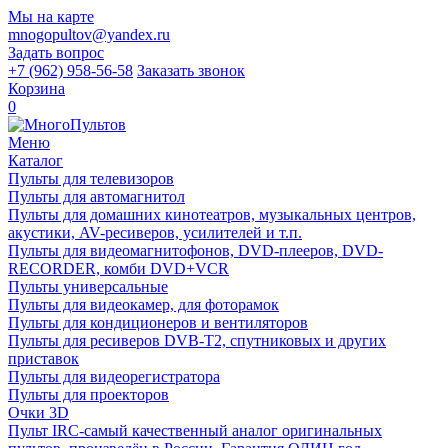
Мы на карте
mnogopultov@yandex.ru
Задать вопрос
+7 (962) 958-56-58
Заказать звонок
Корзина
0
Меню
Каталог
Пульты для телевизоров
Пульты для автомагнитол
Пульты для домашних кинотеатров, музыкальных центров,
акустики, AV-ресиверов, усилителей и т.п.
Пульты для видеомагнитофонов, DVD-плееров, DVD-
RECORDER, комби DVD+VCR
Пульты универсальные
Пульты для видеокамер, для фоторамок
Пульты для кондиционеров и вентиляторов
Пульты для ресиверов DVB-T2, спутниковых и других
приставок
Пульты для видеорегистратора
Пульты для проекторов
Очки 3D
Пульт IRC-самый качественный аналог оригинальных