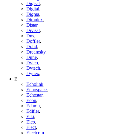
Digisat
,
Digital
,
Digma
,
Dimplex
,
Distar
,
Divisat
,
Dns
,
Doffler
,
Dr.hd
,
Dreamsky
,
Dune
,
Dvico
,
Dvtech
,
Dynex
,
E
Echolink
,
Echospace
,
Echostar
,
Econ
,
Edamu
,
Edifier
,
Eiki
,
Elco
,
Elect
,
Electcom
,