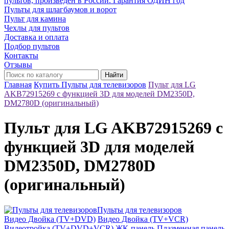
пультов, произведён в России. Гарантия ОДИН год
Пульты для шлагбаумов и ворот
Пульт для камина
Чехлы для пультов
Доставка и оплата
Подбор пультов
Контакты
Отзывы
Найти
Главная
Купить Пульты для телевизоров
Пульт для LG
AKB72915269 с функцией 3D для моделей DM2350D,
DM2780D (оригинальный)
Пульт для LG AKB72915269 с
функцией 3D для моделей
DM2350D, DM2780D
(оригинальный)
Пульты для телевизоров
Видео Двойка (TV+DVD)
Видео Двойка (TV+VCR)
Видеотройка (TV+DVD+VCR)
ЖК-панель
Плазменная панель