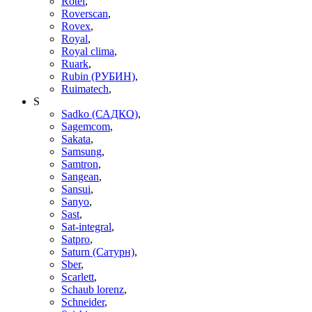
Rotel
,
Roverscan
,
Rovex
,
Royal
,
Royal clima
,
Ruark
,
Rubin (РУБИН)
,
Ruimatech
,
S
Sadko (САДКО)
,
Sagemcom
,
Sakata
,
Samsung
,
Samtron
,
Sangean
,
Sansui
,
Sanyo
,
Sast
,
Sat-integral
,
Satpro
,
Saturn (Сатурн)
,
Sber
,
Scarlett
,
Schaub lorenz
,
Schneider
,