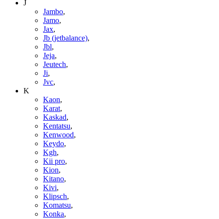
J
Jambo
,
Jamo
,
Jax
,
Jb (jetbalance)
,
Jbl
,
Jeja
,
Jeutech
,
Ji
,
Jvc
,
K
Kaon
,
Karat
,
Kaskad
,
Kentatsu
,
Kenwood
,
Keydo
,
Kgh
,
Kii pro
,
Kion
,
Kitano
,
Kivi
,
Klipsch
,
Komatsu
,
Konka
,