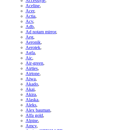
Accesstyle
,
Aceline
,
Acer
,
Actia
,
Acv
,
Adb
,
Ad notam mirror
,
Aeg
,
Aeronik
,
Aerotek
,
Agfa
,
Aic
,
Air-green
,
Airties
,
Airtone
,
Aiwa
,
Akado
,
Akai
,
Akira
,
Alaska
,
Aleks
,
Alex bauman
,
Alfa gold
,
Alpine
,
Amcv
,