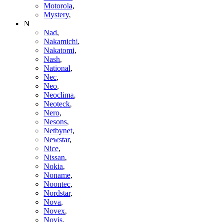
Motorola
,
Mystery
,
N
Nad
,
Nakamichi
,
Nakatomi
,
Nash
,
National
,
Nec
,
Neo
,
Neoclima
,
Neoteck
,
Nero
,
Nesons
,
Netbynet
,
Newstar
,
Nice
,
Nissan
,
Nokia
,
Noname
,
Noontec
,
Nordstar
,
Nova
,
Novex
,
Novis
,