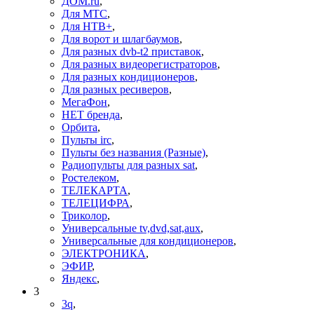
ДОМ.ru
,
Для МТС
,
Для НТВ+
,
Для ворот и шлагбаумов
,
Для разных dvb-t2 приставок
,
Для разных видеорегистраторов
,
Для разных кондиционеров
,
Для разных ресиверов
,
МегаФон
,
НЕТ бренда
,
Орбита
,
Пульты irc
,
Пульты без названия (Разные)
,
Радиопульты для разных sat
,
Ростелеком
,
ТЕЛЕКАРТА
,
ТЕЛЕЦИФРА
,
Триколор
,
Универсальные tv,dvd,sat,aux
,
Универсальные для кондиционеров
,
ЭЛЕКТРОНИКА
,
ЭФИР
,
Яндекс
,
3
3q
,