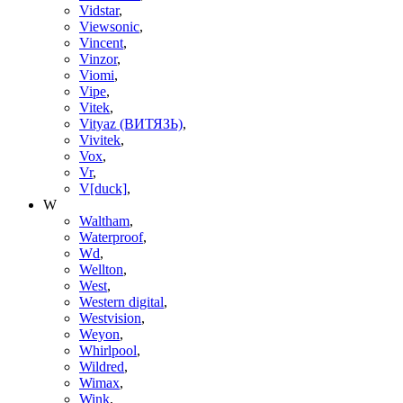
Vidstar
,
Viewsonic
,
Vincent
,
Vinzor
,
Viomi
,
Vipe
,
Vitek
,
Vityaz (ВИТЯЗЬ)
,
Vivitek
,
Vox
,
Vr
,
V[duck]
,
W
Waltham
,
Waterproof
,
Wd
,
Wellton
,
West
,
Western digital
,
Westvision
,
Weyon
,
Whirlpool
,
Wildred
,
Wimax
,
Wink
,