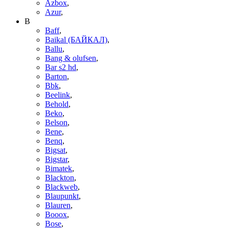
Azbox
,
Azur
,
B
Baff
,
Baikal (БАЙКАЛ)
,
Ballu
,
Bang & olufsen
,
Bar s2 hd
,
Barton
,
Bbk
,
Beelink
,
Behold
,
Beko
,
Belson
,
Bene
,
Benq
,
Bigsat
,
Bigstar
,
Bimatek
,
Blackton
,
Blackweb
,
Blaupunkt
,
Blauren
,
Booox
,
Bose
,