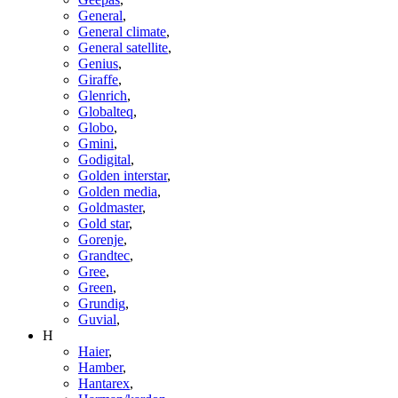
General
,
General climate
,
General satellite
,
Genius
,
Giraffe
,
Glenrich
,
Globalteq
,
Globo
,
Gmini
,
Godigital
,
Golden interstar
,
Golden media
,
Goldmaster
,
Gold star
,
Gorenje
,
Grandtec
,
Gree
,
Green
,
Grundig
,
Guvial
,
H
Haier
,
Hamber
,
Hantarex
,