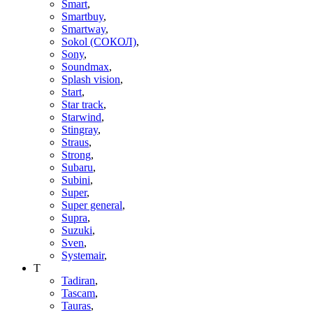
Smart
,
Smartbuy
,
Smartway
,
Sokol (СОКОЛ)
,
Sony
,
Soundmax
,
Splash vision
,
Start
,
Star track
,
Starwind
,
Stingray
,
Straus
,
Strong
,
Subaru
,
Subini
,
Super
,
Super general
,
Supra
,
Suzuki
,
Sven
,
Systemair
,
T
Tadiran
,
Tascam
,
Tauras
,