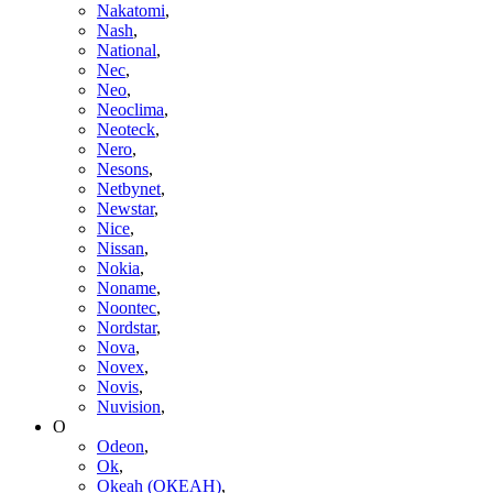
Nakatomi
,
Nash
,
National
,
Nec
,
Neo
,
Neoclima
,
Neoteck
,
Nero
,
Nesons
,
Netbynet
,
Newstar
,
Nice
,
Nissan
,
Nokia
,
Noname
,
Noontec
,
Nordstar
,
Nova
,
Novex
,
Novis
,
Nuvision
,
O
Odeon
,
Ok
,
Okeah (ОКЕАН)
,