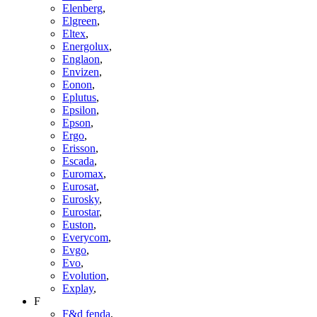
Elenberg
,
Elgreen
,
Eltex
,
Energolux
,
Englaon
,
Envizen
,
Eonon
,
Eplutus
,
Epsilon
,
Epson
,
Ergo
,
Erisson
,
Escada
,
Euromax
,
Eurosat
,
Eurosky
,
Eurostar
,
Euston
,
Everycom
,
Evgo
,
Evo
,
Evolution
,
Explay
,
F
F&d fenda
,