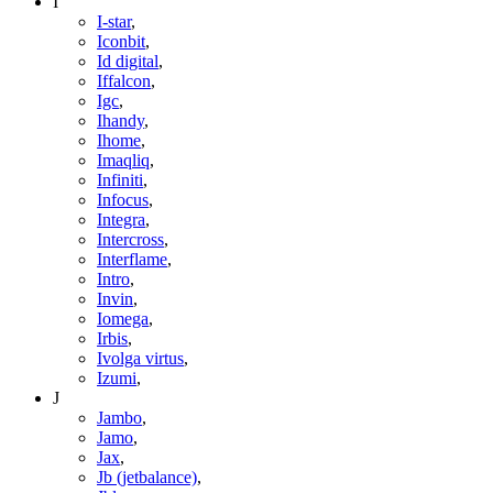
I
I-star
,
Iconbit
,
Id digital
,
Iffalcon
,
Igc
,
Ihandy
,
Ihome
,
Imaqliq
,
Infiniti
,
Infocus
,
Integra
,
Intercross
,
Interflame
,
Intro
,
Invin
,
Iomega
,
Irbis
,
Ivolga virtus
,
Izumi
,
J
Jambo
,
Jamo
,
Jax
,
Jb (jetbalance)
,