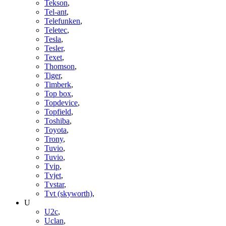
Tekson
,
Tel-ant
,
Telefunken
,
Teletec
,
Tesla
,
Tesler
,
Texet
,
Thomson
,
Tiger
,
Timberk
,
Top box
,
Topdevice
,
Topfield
,
Toshiba
,
Toyota
,
Trony
,
Tuvio
,
Tuvio
,
Tvip
,
Tvjet
,
Tvstar
,
Tvt (skyworth)
,
U
U2c
,
Uclan
,