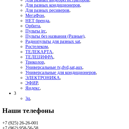
Для разных кондиционеров
,
Для разных ресиверов
,
МегаФон
,
НЕТ бренда
,
Орбита
,
Пульты irc
,
Пульты без названия (Разные)
,
Радиопульты для разных sat
,
Ростелеком
,
ТЕЛЕКАРТА
,
ТЕЛЕЦИФРА
,
Триколор
,
Универсальные tv,dvd,sat,aux
,
Универсальные для кондиционеров
,
ЭЛЕКТРОНИКА
,
ЭФИР
,
Яндекс
,
3
3q
,
Наши телефоны
+7 (925) 26-26-001
+7 (962) 958-56-58