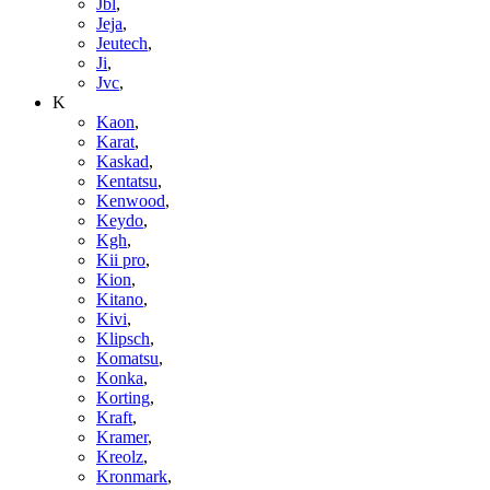
Jbl
,
Jeja
,
Jeutech
,
Ji
,
Jvc
,
K
Kaon
,
Karat
,
Kaskad
,
Kentatsu
,
Kenwood
,
Keydo
,
Kgh
,
Kii pro
,
Kion
,
Kitano
,
Kivi
,
Klipsch
,
Komatsu
,
Konka
,
Korting
,
Kraft
,
Kramer
,
Kreolz
,
Kronmark
,