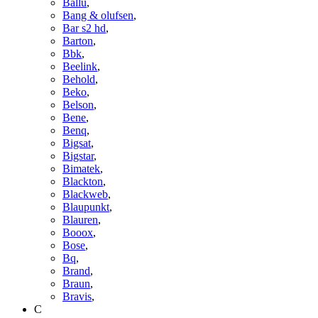
Ballu
,
Bang & olufsen
,
Bar s2 hd
,
Barton
,
Bbk
,
Beelink
,
Behold
,
Beko
,
Belson
,
Bene
,
Benq
,
Bigsat
,
Bigstar
,
Bimatek
,
Blackton
,
Blackweb
,
Blaupunkt
,
Blauren
,
Booox
,
Bose
,
Bq
,
Brand
,
Braun
,
Bravis
,
C