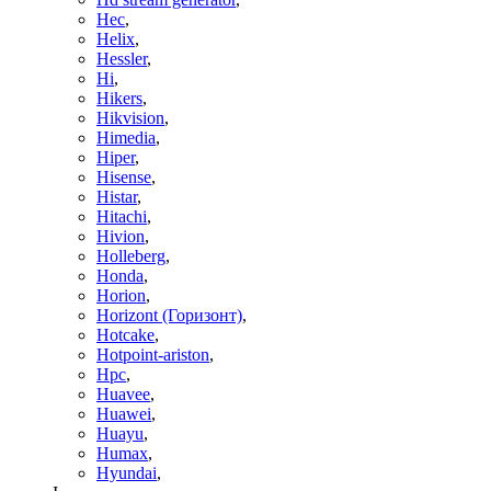
Hec
,
Helix
,
Hessler
,
Hi
,
Hikers
,
Hikvision
,
Himedia
,
Hiper
,
Hisense
,
Histar
,
Hitachi
,
Hivion
,
Holleberg
,
Honda
,
Horion
,
Horizont (Горизонт)
,
Hotcake
,
Hotpoint-ariston
,
Hpc
,
Huavee
,
Huawei
,
Huayu
,
Humax
,
Hyundai
,