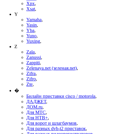
Xpx
,
Xsat
,
Y
Yamaha
,
Yasin
,
Yba
,
Yuno
,
Yuxing
,
Z
Zala
,
Zanussi
,
Zappiti
,
Zelenaya.net (зеленая.net)
,
Zifra
,
Zifro
,
Zte
,
�
Билайн приставки cisco / motorola
,
ДАДЖЕТ
,
ДОМ.ru
,
Для МТС
,
Для НТВ+
,
Для ворот и шлагбаумов
,
Для разных dvb-t2 приставок
,
Для разных видеорегистраторов
,