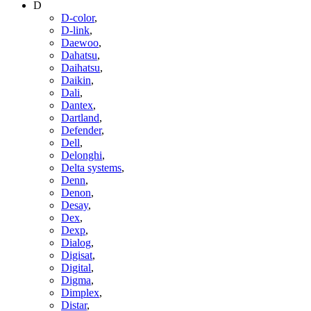
D
D-color
,
D-link
,
Daewoo
,
Dahatsu
,
Daihatsu
,
Daikin
,
Dali
,
Dantex
,
Dartland
,
Defender
,
Dell
,
Delonghi
,
Delta systems
,
Denn
,
Denon
,
Desay
,
Dex
,
Dexp
,
Dialog
,
Digisat
,
Digital
,
Digma
,
Dimplex
,
Distar
,