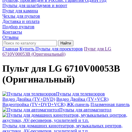
пультов, произведён в России. Гарантия ОДИН год
Пульты для шлагбаумов и ворот
Пульт для камина
Чехлы для пультов
Доставка и оплата
Подбор пультов
Контакты
Отзывы
Найти
Главная
Купить Пульты для проекторов
Пульт для LG
6710V00053B (Оригинальный)
Пульт для LG 6710V00053B
(Оригинальный)
Пульты для телевизоров
Видео Двойка (TV+DVD)
Видео Двойка (TV+VCR)
Видеотройка (TV+DVD+VCR)
ЖК-панель
Плазменная панель
Пульты для автомагнитол
Пульты для домашних кинотеатров, музыкальных центров,
акустики, AV-ресиверов, усилителей и т.п.