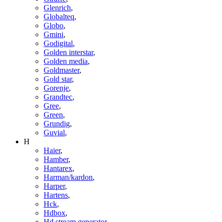
Glenrich
,
Globalteq
,
Globo
,
Gmini
,
Godigital
,
Golden interstar
,
Golden media
,
Goldmaster
,
Gold star
,
Gorenje
,
Grandtec
,
Gree
,
Green
,
Grundig
,
Guvial
,
H
Haier
,
Hamber
,
Hantarex
,
Harman/kardon
,
Harper
,
Hartens
,
Hck
,
Hdbox
,
Hd stream generator
,