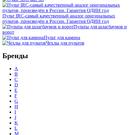
Пульт IRC-самый качественный аналог оригинальных
пультов, произведён в России. Гарантия ОДИН год
Пульты для шлагбаумов и
ворот
Пульт для камина
Чехлы для пультов
Бренды
A
B
C
D
E
F
G
H
I
J
K
L
M