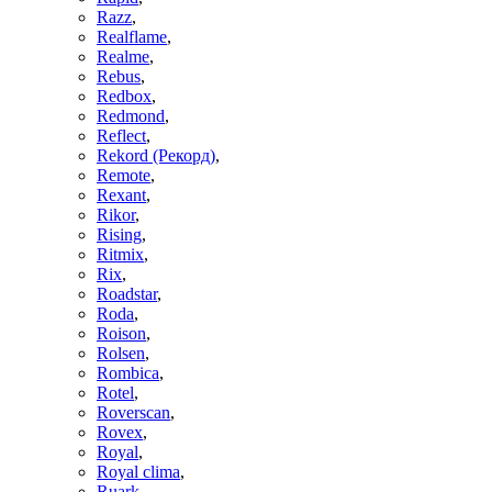
Razz
,
Realflame
,
Realme
,
Rebus
,
Redbox
,
Redmond
,
Reflect
,
Rekord (Рекорд)
,
Remote
,
Rexant
,
Rikor
,
Rising
,
Ritmix
,
Rix
,
Roadstar
,
Roda
,
Roison
,
Rolsen
,
Rombica
,
Rotel
,
Roverscan
,
Rovex
,
Royal
,
Royal clima
,
Ruark
,