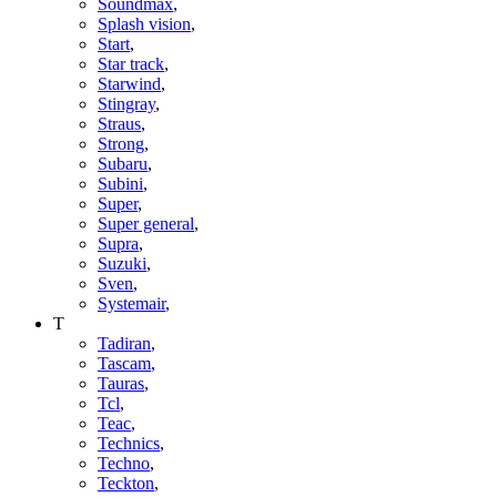
Soundmax
,
Splash vision
,
Start
,
Star track
,
Starwind
,
Stingray
,
Straus
,
Strong
,
Subaru
,
Subini
,
Super
,
Super general
,
Supra
,
Suzuki
,
Sven
,
Systemair
,
T
Tadiran
,
Tascam
,
Tauras
,
Tcl
,
Teac
,
Technics
,
Techno
,
Teckton
,