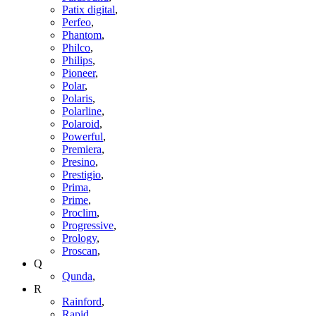
Patix digital
,
Perfeo
,
Phantom
,
Philco
,
Philips
,
Pioneer
,
Polar
,
Polaris
,
Polarline
,
Polaroid
,
Powerful
,
Premiera
,
Presino
,
Prestigio
,
Prima
,
Prime
,
Proclim
,
Progressive
,
Prology
,
Proscan
,
Q
Qunda
,
R
Rainford
,
Rapid
,