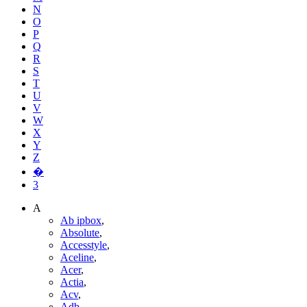
N
O
P
Q
R
S
T
U
V
W
X
Y
Z
�
3
A
Ab ipbox
,
Absolute
,
Accesstyle
,
Aceline
,
Acer
,
Actia
,
Acv
,
Adb
,