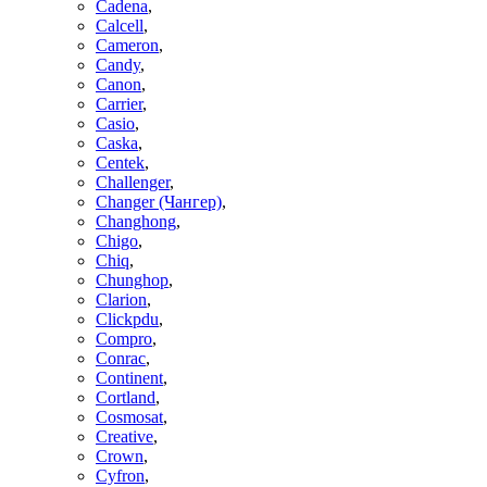
Cadena
,
Calcell
,
Cameron
,
Candy
,
Canon
,
Carrier
,
Casio
,
Caska
,
Centek
,
Challenger
,
Changer (Чангер)
,
Changhong
,
Chigo
,
Chiq
,
Chunghop
,
Clarion
,
Clickpdu
,
Compro
,
Conrac
,
Continent
,
Cortland
,
Cosmosat
,
Creative
,
Crown
,
Cyfron
,