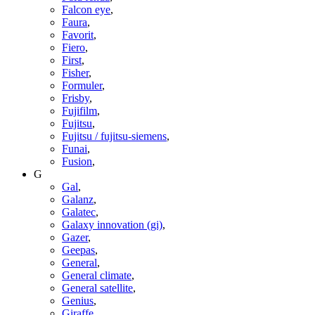
Falcon eye
,
Faura
,
Favorit
,
Fiero
,
First
,
Fisher
,
Formuler
,
Frisby
,
Fujifilm
,
Fujitsu
,
Fujitsu / fujitsu-siemens
,
Funai
,
Fusion
,
G
Gal
,
Galanz
,
Galatec
,
Galaxy innovation (gi)
,
Gazer
,
Geepas
,
General
,
General climate
,
General satellite
,
Genius
,
Giraffe
,