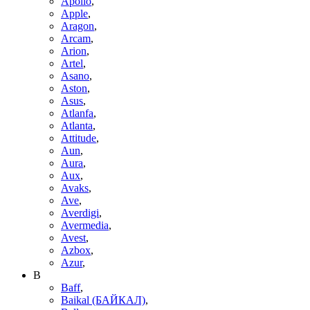
Apollo
,
Apple
,
Aragon
,
Arcam
,
Arion
,
Artel
,
Asano
,
Aston
,
Asus
,
Atlanfa
,
Atlanta
,
Attitude
,
Aun
,
Aura
,
Aux
,
Avaks
,
Ave
,
Averdigi
,
Avermedia
,
Avest
,
Azbox
,
Azur
,
B
Baff
,
Baikal (БАЙКАЛ)
,