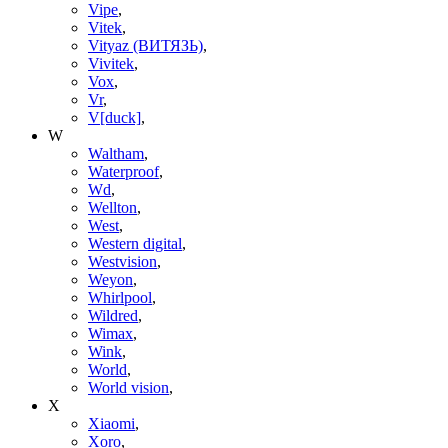
Vipe
,
Vitek
,
Vityaz (ВИТЯЗЬ)
,
Vivitek
,
Vox
,
Vr
,
V[duck]
,
W
Waltham
,
Waterproof
,
Wd
,
Wellton
,
West
,
Western digital
,
Westvision
,
Weyon
,
Whirlpool
,
Wildred
,
Wimax
,
Wink
,
World
,
World vision
,
X
Xiaomi
,
Xoro
,