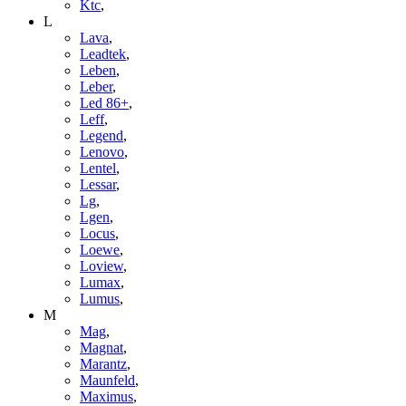
Ktc
,
L
Lava
,
Leadtek
,
Leben
,
Leber
,
Led 86+
,
Leff
,
Legend
,
Lenovo
,
Lentel
,
Lessar
,
Lg
,
Lgen
,
Locus
,
Loewe
,
Loview
,
Lumax
,
Lumus
,
M
Mag
,
Magnat
,
Marantz
,
Maunfeld
,
Maximus
,