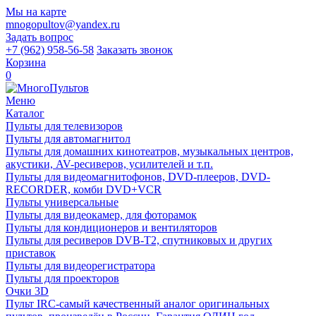
Мы на карте
mnogopultov@yandex.ru
Задать вопрос
+7 (962) 958-56-58
Заказать звонок
Корзина
0
Меню
Каталог
Пульты для телевизоров
Пульты для автомагнитол
Пульты для домашних кинотеатров, музыкальных центров,
акустики, AV-ресиверов, усилителей и т.п.
Пульты для видеомагнитофонов, DVD-плееров, DVD-
RECORDER, комби DVD+VCR
Пульты универсальные
Пульты для видеокамер, для фоторамок
Пульты для кондиционеров и вентиляторов
Пульты для ресиверов DVB-T2, спутниковых и других
приставок
Пульты для видеорегистратора
Пульты для проекторов
Очки 3D
Пульт IRC-самый качественный аналог оригинальных