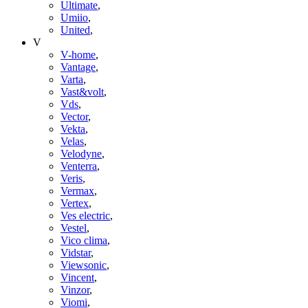
Ultimate
,
Umiio
,
United
,
V
V-home
,
Vantage
,
Varta
,
Vast&volt
,
Vds
,
Vector
,
Vekta
,
Velas
,
Velodyne
,
Venterra
,
Veris
,
Vermax
,
Vertex
,
Ves electric
,
Vestel
,
Vico clima
,
Vidstar
,
Viewsonic
,
Vincent
,
Vinzor
,
Viomi
,