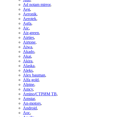
Ad notam mirror
,
Aeg
,
Aeronik
,
Aerotek
,
Agfa
,
Aic
,
Air-green
,
Airties
,
Airtone
,
Aiwa
,
Akado
,
Akai
,
Akira
,
Alaska
,
Aleks
,
Alex bauman
,
Alfa gold
,
Alpine
,
Amcv
,
Amino/СТРИМ ТВ
,
Amstar
,
An-motors
,
Android
,
Aoc
,