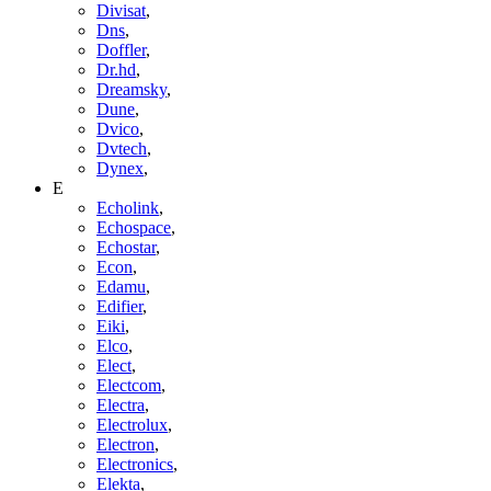
Divisat
,
Dns
,
Doffler
,
Dr.hd
,
Dreamsky
,
Dune
,
Dvico
,
Dvtech
,
Dynex
,
E
Echolink
,
Echospace
,
Echostar
,
Econ
,
Edamu
,
Edifier
,
Eiki
,
Elco
,
Elect
,
Electcom
,
Electra
,
Electrolux
,
Electron
,
Electronics
,
Elekta
,