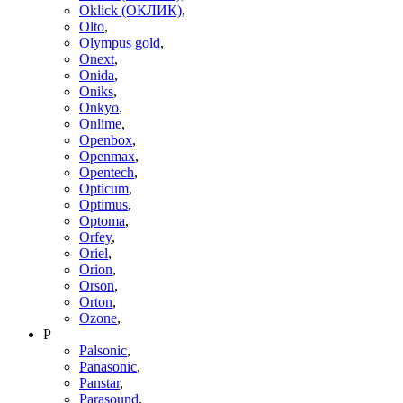
Oklick (ОКЛИК)
,
Olto
,
Olympus gold
,
Onext
,
Onida
,
Oniks
,
Onkyo
,
Onlime
,
Openbox
,
Openmax
,
Opentech
,
Opticum
,
Optimus
,
Optoma
,
Orfey
,
Oriel
,
Orion
,
Orson
,
Orton
,
Ozone
,
P
Palsonic
,
Panasonic
,
Panstar
,
Parasound
,