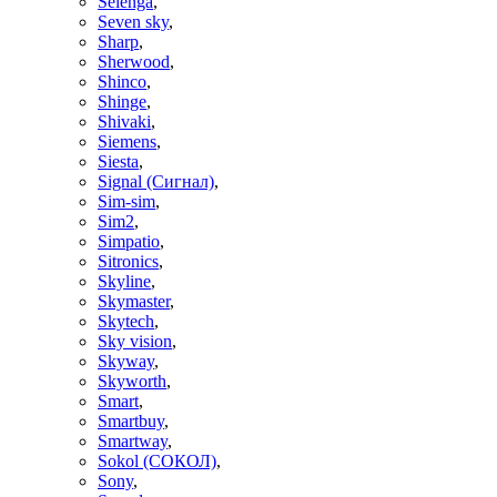
Selenga
,
Seven sky
,
Sharp
,
Sherwood
,
Shinco
,
Shinge
,
Shivaki
,
Siemens
,
Siesta
,
Signal (Сигнал)
,
Sim-sim
,
Sim2
,
Simpatio
,
Sitronics
,
Skyline
,
Skymaster
,
Skytech
,
Sky vision
,
Skyway
,
Skyworth
,
Smart
,
Smartbuy
,
Smartway
,
Sokol (СОКОЛ)
,
Sony
,