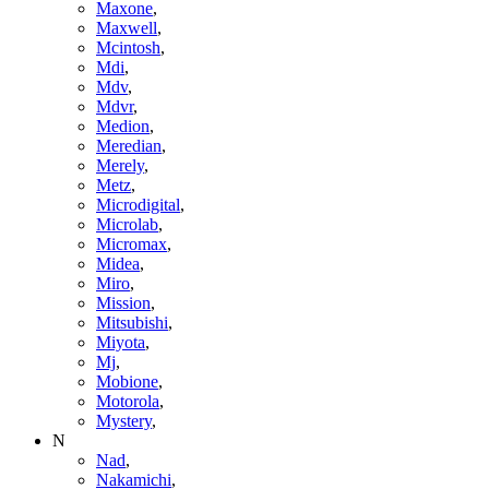
Maxone
,
Maxwell
,
Mcintosh
,
Mdi
,
Mdv
,
Mdvr
,
Medion
,
Meredian
,
Merely
,
Metz
,
Microdigital
,
Microlab
,
Micromax
,
Midea
,
Miro
,
Mission
,
Mitsubishi
,
Miyota
,
Mj
,
Mobione
,
Motorola
,
Mystery
,
N
Nad
,
Nakamichi
,