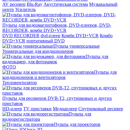
AV ресивер
Blu-Ray
Акустическая система
Музыкальный
центр
Усилитель
Пульты для видеомагнитофонов, DVD-плееров, DVD-
RECORDER, комби DVD+VCR
DVD RECORDER
dvd-плеер
Комби DVD+VCR
Комбо
DVD+VCR
портативный DVD
Пульты универсальные
Универсальные для кондиционеров
Пульты для
видеокамер, для фоторамок
ФОТО
Пульты для
кондиционеров и вентиляторов
Тепловентилятор
Пульты для ресиверов DVB-T2, спутниковых и других
приставок
HD-плеер
TV приставки
Медиаплеер
Спутниковый ресивер
Пульты для
видеорегистратора
Пульты для проекторов
Очки 3D