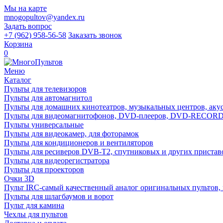
Мы на карте
mnogopultov@yandex.ru
Задать вопрос
+7 (962) 958-56-58
Заказать звонок
Корзина
0
Меню
Каталог
Пульты для телевизоров
Пульты для автомагнитол
Пульты для домашних кинотеатров, музыкальных центров, акуст
Пульты для видеомагнитофонов, DVD-плееров, DVD-RECO
Пульты универсальные
Пульты для видеокамер, для фоторамок
Пульты для кондиционеров и вентиляторов
Пульты для ресиверов DVB-T2, спутниковых и других пристав
Пульты для видеорегистратора
Пульты для проекторов
Очки 3D
Пульт IRC-самый качественный аналог оригинальных пультов,
Пульты для шлагбаумов и ворот
Пульт для камина
Чехлы для пультов