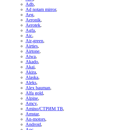
Adb
,
Ad notam mirror
,
Aeg
,
Aeronik
,
Aerotek
,
Agfa
,
Aic
,
Air-green
,
Airties
,
Airtone
,
Aiwa
,
Akado
,
Akai
,
Akira
,
Alaska
,
Aleks
,
Alex bauman
,
Alfa gold
,
Alpine
,
Amcv
,
Amino/СТРИМ ТВ
,
Amstar
,
An-motors
,
Android
,
Aoc
,