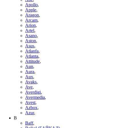
Apollo
,
Apple
,
Aragon
,
Arcam
,
Arion
,
Artel
,
Asano
,
Aston
,
Asus
,
Atlanfa
,
Atlanta
,
Attitude
,
Aun
,
Aura
,
Aux
,
Avaks
,
Ave
,
Averdigi
,
Avermedia
,
Avest
,
Azbox
,
Azur
,
B
Baff
,