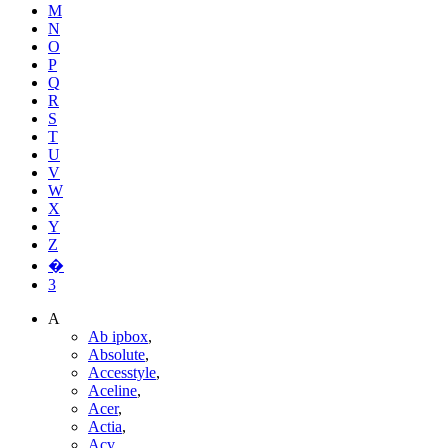
M
N
O
P
Q
R
S
T
U
V
W
X
Y
Z
�
3
A
Ab ipbox
,
Absolute
,
Accesstyle
,
Aceline
,
Acer
,
Actia
,
Acv
,