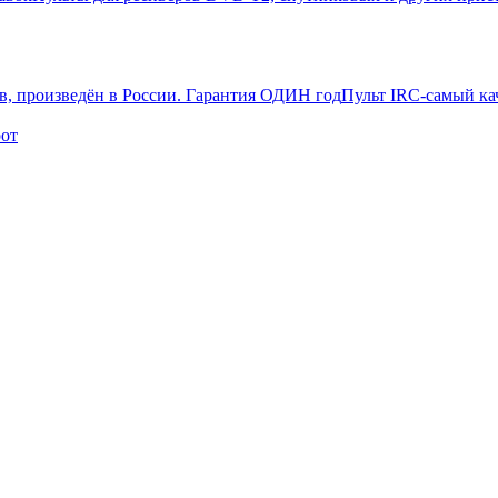
Пульт IRC-самый ка
рот