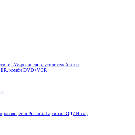
ики, AV-ресиверов, усилителей и т.п.
RDER, комби DVD+VCR
ок
 произведён в России. Гарантия ОДИН год