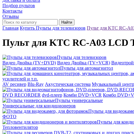
Доставка и оплата
Подбор пультов
Контакты
Отзывы
Найти
Главная
Купить Пульты для телевизоров
Пульт для KTC RC-A0
Пульт для KTC RC-A03 LCD T
Пульты для телевизоров
Видео Двойка (TV+DVD)
Видео Двойка (TV+VCR)
Видеотро
Пульты для автомагнитол
усилителей и т.п.
AV ресивер
Blu-Ray
Акустическая система
Музыкальный цент
DVD RECORDER
dvd-плеер
Комби DVD+VCR
Комбо DVD+
Пульты универсальные
Универсальные для кондиционеров
Пульты для видеокаме
ФОТО
Пульты для конди
Тепловентилятор