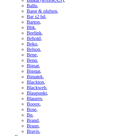
Baikal (БАЙКАЛ)
,
Ballu
,
Bang & olufsen
,
Bar s2 hd
,
Barton
,
Bbk
,
Beelink
,
Behold
,
Beko
,
Belson
,
Bene
,
Benq
,
Bigsat
,
Bigstar
,
Bimatek
,
Blackton
,
Blackweb
,
Blaupunkt
,
Blauren
,
Booox
,
Bose
,
Bq
,
Brand
,
Braun
,
Bravis
,