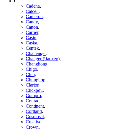
C
Cadena
,
Calcell
,
Cameron
,
Candy
,
Canon
,
Carrier
,
Casio
,
Caska
,
Centek
,
Challenger
,
Changer (Чангер)
,
Changhong
,
Chigo
,
Chiq
,
Chunghop
,
Clarion
,
Clickpdu
,
Compro
,
Conrac
,
Continent
,
Cortland
,
Cosmosat
,
Creative
,
Crown
,