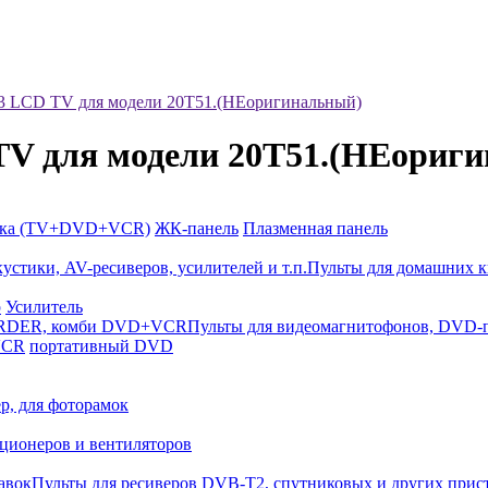
3 LCD TV для модели 20T51.(НЕоригинальный)
V для модели 20T51.(НЕориг
йка (TV+DVD+VCR)
ЖК-панель
Плазменная панель
Пульты для домашних к
р
Усилитель
Пульты для видеомагнитофонов, DV
VCR
портативный DVD
р, для фоторамок
ционеров и вентиляторов
Пульты для ресиверов DVB-T2, спутниковых и других прис