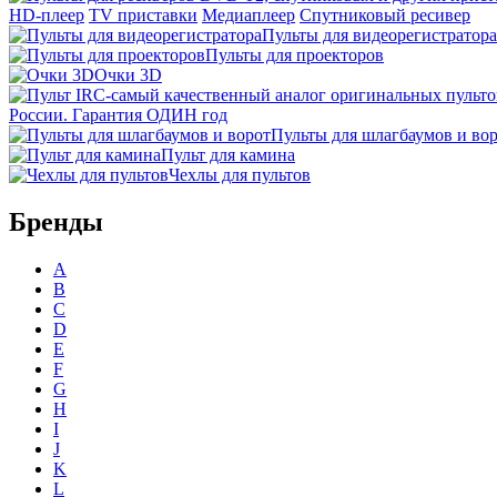
HD-плеер
TV приставки
Медиаплеер
Спутниковый ресивер
Пульты для видеорегистратора
Пульты для проекторов
Очки 3D
России. Гарантия ОДИН год
Пульты для шлагбаумов и во
Пульт для камина
Чехлы для пультов
Бренды
A
B
C
D
E
F
G
H
I
J
K
L