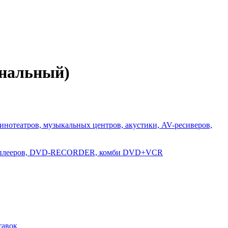
инальный)
инотеатров, музыкальных центров, акустики, AV-ресиверов,
D-плееров, DVD-RECORDER, комби DVD+VCR
тавок