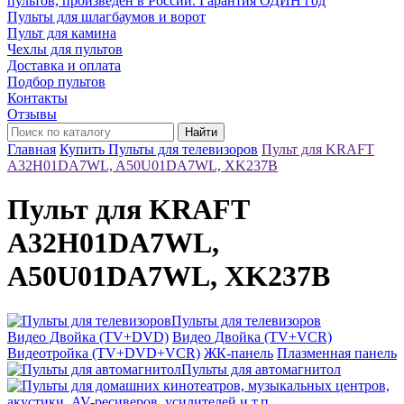
пультов, произведён в России. Гарантия ОДИН год
Пульты для шлагбаумов и ворот
Пульт для камина
Чехлы для пультов
Доставка и оплата
Подбор пультов
Контакты
Отзывы
Найти
Главная
Купить Пульты для телевизоров
Пульт для KRAFT
A32H01DA7WL, A50U01DA7WL, XK237B
Пульт для KRAFT
A32H01DA7WL,
A50U01DA7WL, XK237B
Пульты для телевизоров
Видео Двойка (TV+DVD)
Видео Двойка (TV+VCR)
Видеотройка (TV+DVD+VCR)
ЖК-панель
Плазменная панель
Пульты для автомагнитол