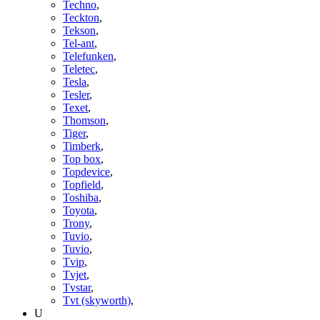
Techno
,
Teckton
,
Tekson
,
Tel-ant
,
Telefunken
,
Teletec
,
Tesla
,
Tesler
,
Texet
,
Thomson
,
Tiger
,
Timberk
,
Top box
,
Topdevice
,
Topfield
,
Toshiba
,
Toyota
,
Trony
,
Tuvio
,
Tuvio
,
Tvip
,
Tvjet
,
Tvstar
,
Tvt (skyworth)
,
U