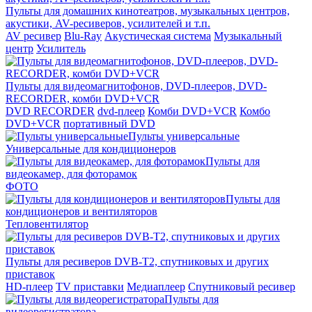
Пульты для домашних кинотеатров, музыкальных центров,
акустики, AV-ресиверов, усилителей и т.п.
AV ресивер
Blu-Ray
Акустическая система
Музыкальный
центр
Усилитель
Пульты для видеомагнитофонов, DVD-плееров, DVD-
RECORDER, комби DVD+VCR
DVD RECORDER
dvd-плеер
Комби DVD+VCR
Комбо
DVD+VCR
портативный DVD
Пульты универсальные
Универсальные для кондиционеров
Пульты для
видеокамер, для фоторамок
ФОТО
Пульты для
кондиционеров и вентиляторов
Тепловентилятор
Пульты для ресиверов DVB-T2, спутниковых и других
приставок
HD-плеер
TV приставки
Медиаплеер
Спутниковый ресивер
Пульты для
видеорегистратора