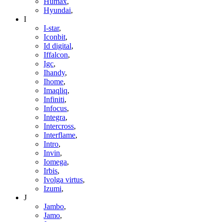
Humax
,
Hyundai
,
I
I-star
,
Iconbit
,
Id digital
,
Iffalcon
,
Igc
,
Ihandy
,
Ihome
,
Imaqliq
,
Infiniti
,
Infocus
,
Integra
,
Intercross
,
Interflame
,
Intro
,
Invin
,
Iomega
,
Irbis
,
Ivolga virtus
,
Izumi
,
J
Jambo
,
Jamo
,