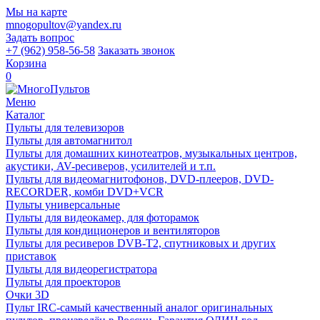
Мы на карте
mnogopultov@yandex.ru
Задать вопрос
+7 (962) 958-56-58
Заказать звонок
Корзина
0
Меню
Каталог
Пульты для телевизоров
Пульты для автомагнитол
Пульты для домашних кинотеатров, музыкальных центров,
акустики, AV-ресиверов, усилителей и т.п.
Пульты для видеомагнитофонов, DVD-плееров, DVD-
RECORDER, комби DVD+VCR
Пульты универсальные
Пульты для видеокамер, для фоторамок
Пульты для кондиционеров и вентиляторов
Пульты для ресиверов DVB-T2, спутниковых и других
приставок
Пульты для видеорегистратора
Пульты для проекторов
Очки 3D
Пульт IRC-самый качественный аналог оригинальных