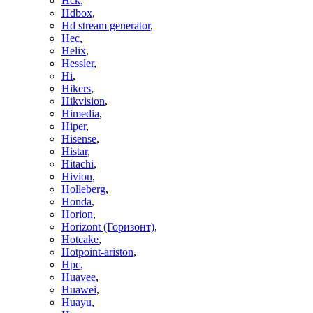
Hck
,
Hdbox
,
Hd stream generator
,
Hec
,
Helix
,
Hessler
,
Hi
,
Hikers
,
Hikvision
,
Himedia
,
Hiper
,
Hisense
,
Histar
,
Hitachi
,
Hivion
,
Holleberg
,
Honda
,
Horion
,
Horizont (Горизонт)
,
Hotcake
,
Hotpoint-ariston
,
Hpc
,
Huavee
,
Huawei
,
Huayu
,