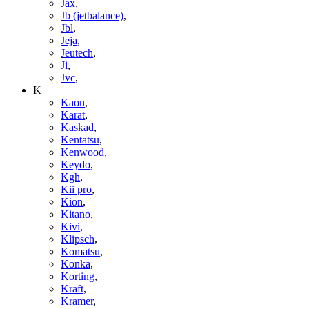
Jax
,
Jb (jetbalance)
,
Jbl
,
Jeja
,
Jeutech
,
Ji
,
Jvc
,
K
Kaon
,
Karat
,
Kaskad
,
Kentatsu
,
Kenwood
,
Keydo
,
Kgh
,
Kii pro
,
Kion
,
Kitano
,
Kivi
,
Klipsch
,
Komatsu
,
Konka
,
Korting
,
Kraft
,
Kramer
,