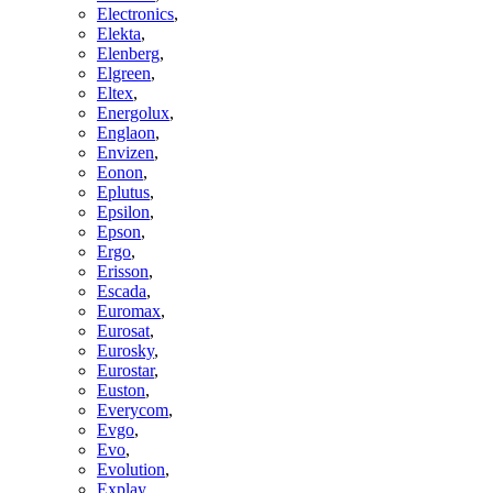
Electronics
,
Elekta
,
Elenberg
,
Elgreen
,
Eltex
,
Energolux
,
Englaon
,
Envizen
,
Eonon
,
Eplutus
,
Epsilon
,
Epson
,
Ergo
,
Erisson
,
Escada
,
Euromax
,
Eurosat
,
Eurosky
,
Eurostar
,
Euston
,
Everycom
,
Evgo
,
Evo
,
Evolution
,
Explay
,