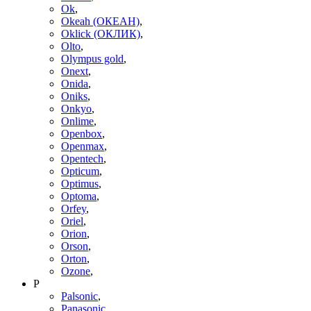
Ok
,
Okeah (ОКЕАН)
,
Oklick (ОКЛИК)
,
Olto
,
Olympus gold
,
Onext
,
Onida
,
Oniks
,
Onkyo
,
Onlime
,
Openbox
,
Openmax
,
Opentech
,
Opticum
,
Optimus
,
Optoma
,
Orfey
,
Oriel
,
Orion
,
Orson
,
Orton
,
Ozone
,
P
Palsonic
,
Panasonic
,