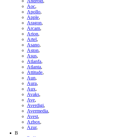
Android
,
Aoc
,
Apollo
,
Apple
,
Aragon
,
Arcam
,
Arion
,
Artel
,
Asano
,
Aston
,
Asus
,
Atlanfa
,
Atlanta
,
Attitude
,
Aun
,
Aura
,
Aux
,
Avaks
,
Ave
,
Averdigi
,
Avermedia
,
Avest
,
Azbox
,
Azur
,
B