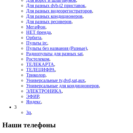
Для ворот и шлагбаумов
,
Для разных dvb-t2 приставок
,
Для разных видеорегистраторов
,
Для разных кондиционеров
,
Для разных ресиверов
,
МегаФон
,
НЕТ бренда
,
Орбита
,
Пульты irc
,
Пульты без названия (Разные)
,
Радиопульты для разных sat
,
Ростелеком
,
ТЕЛЕКАРТА
,
ТЕЛЕЦИФРА
,
Триколор
,
Универсальные tv,dvd,sat,aux
,
Универсальные для кондиционеров
,
ЭЛЕКТРОНИКА
,
ЭФИР
,
Яндекс
,
3
3q
,
Наши телефоны