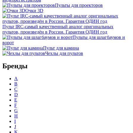
Пульты для проекторов
Очки 3D
Пульт IRC-самый качественный аналог оригинальных
пультов, произведён в России. Гарантия ОДИН год
Пульты для шлагбаумов и
ворот
Пульт для камина
Чехлы для пультов
Бренды
A
B
C
D
E
F
G
H
I
J
K