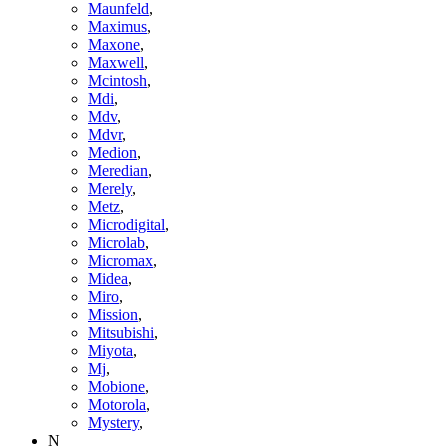
Maunfeld
,
Maximus
,
Maxone
,
Maxwell
,
Mcintosh
,
Mdi
,
Mdv
,
Mdvr
,
Medion
,
Meredian
,
Merely
,
Metz
,
Microdigital
,
Microlab
,
Micromax
,
Midea
,
Miro
,
Mission
,
Mitsubishi
,
Miyota
,
Mj
,
Mobione
,
Motorola
,
Mystery
,
N