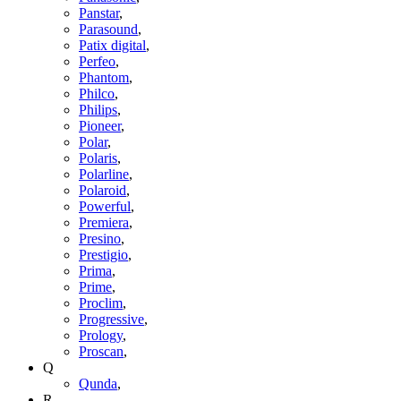
Panstar
,
Parasound
,
Patix digital
,
Perfeo
,
Phantom
,
Philco
,
Philips
,
Pioneer
,
Polar
,
Polaris
,
Polarline
,
Polaroid
,
Powerful
,
Premiera
,
Presino
,
Prestigio
,
Prima
,
Prime
,
Proclim
,
Progressive
,
Prology
,
Proscan
,
Q
Qunda
,
R