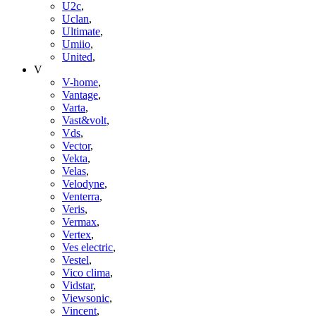
U2c
,
Uclan
,
Ultimate
,
Umiio
,
United
,
V
V-home
,
Vantage
,
Varta
,
Vast&volt
,
Vds
,
Vector
,
Vekta
,
Velas
,
Velodyne
,
Venterra
,
Veris
,
Vermax
,
Vertex
,
Ves electric
,
Vestel
,
Vico clima
,
Vidstar
,
Viewsonic
,
Vincent
,