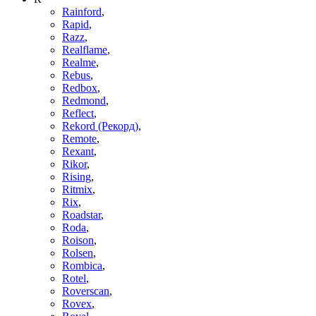
Rainford
,
Rapid
,
Razz
,
Realflame
,
Realme
,
Rebus
,
Redbox
,
Redmond
,
Reflect
,
Rekord (Рекорд)
,
Remote
,
Rexant
,
Rikor
,
Rising
,
Ritmix
,
Rix
,
Roadstar
,
Roda
,
Roison
,
Rolsen
,
Rombica
,
Rotel
,
Roverscan
,
Rovex
,