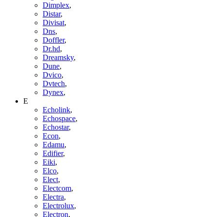
Dimplex
,
Distar
,
Divisat
,
Dns
,
Doffler
,
Dr.hd
,
Dreamsky
,
Dune
,
Dvico
,
Dvtech
,
Dynex
,
E
Echolink
,
Echospace
,
Echostar
,
Econ
,
Edamu
,
Edifier
,
Eiki
,
Elco
,
Elect
,
Electcom
,
Electra
,
Electrolux
,
Electron
,