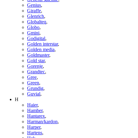
Genius
,
Giraffe
,
Glenrich
,
Globalteq
,
Globo
,
Gmini
,
Godigital
,
Golden interstar
,
Golden media
,
Goldmaster
,
Gold star
,
Gorenje
,
Grandtec
,
Gree
,
Green
,
Grundig
,
Guvial
,
H
Haier
,
Hamber
,
Hantarex
,
Harman/kardon
,
Harper
,
Hartens
,