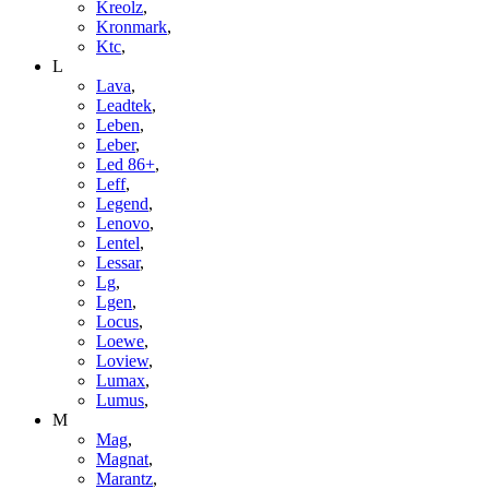
Kreolz
,
Kronmark
,
Ktc
,
L
Lava
,
Leadtek
,
Leben
,
Leber
,
Led 86+
,
Leff
,
Legend
,
Lenovo
,
Lentel
,
Lessar
,
Lg
,
Lgen
,
Locus
,
Loewe
,
Loview
,
Lumax
,
Lumus
,
M
Mag
,
Magnat
,
Marantz
,