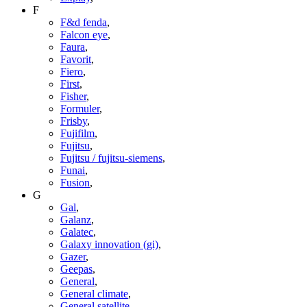
F
F&d fenda
,
Falcon eye
,
Faura
,
Favorit
,
Fiero
,
First
,
Fisher
,
Formuler
,
Frisby
,
Fujifilm
,
Fujitsu
,
Fujitsu / fujitsu-siemens
,
Funai
,
Fusion
,
G
Gal
,
Galanz
,
Galatec
,
Galaxy innovation (gi)
,
Gazer
,
Geepas
,
General
,
General climate
,
General satellite
,