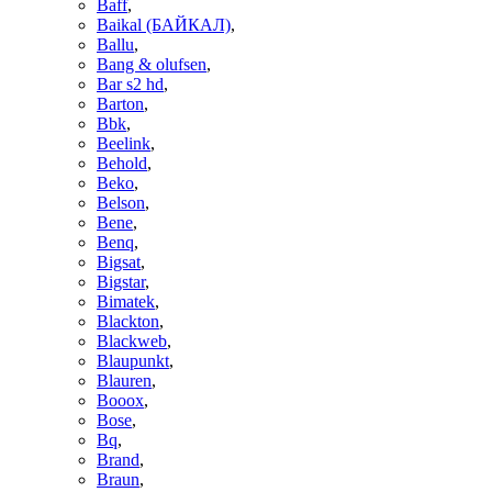
Baff
,
Baikal (БАЙКАЛ)
,
Ballu
,
Bang & olufsen
,
Bar s2 hd
,
Barton
,
Bbk
,
Beelink
,
Behold
,
Beko
,
Belson
,
Bene
,
Benq
,
Bigsat
,
Bigstar
,
Bimatek
,
Blackton
,
Blackweb
,
Blaupunkt
,
Blauren
,
Booox
,
Bose
,
Bq
,
Brand
,
Braun
,