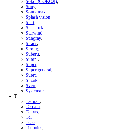
Sokol (СОКОЛ)
,
Sony
,
Soundmax
,
Splash vision
,
Start
,
Star track
,
Starwind
,
Stingray
,
Straus
,
Strong
,
Subaru
,
Subini
,
Super
,
Super general
,
Supra
,
Suzuki
,
Sven
,
Systemair
,
T
Tadiran
,
Tascam
,
Tauras
,
Tcl
,
Teac
,
Technics
,