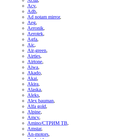
Actia
,
Acv
,
Adb
,
Ad notam mirror
,
Aeg
,
Aeronik
,
Aerotek
,
Agfa
,
Aic
,
Air-green
,
Airties
,
Airtone
,
Aiwa
,
Akado
,
Akai
,
Akira
,
Alaska
,
Aleks
,
Alex bauman
,
Alfa gold
,
Alpine
,
Amcv
,
Amino/СТРИМ ТВ
,
Amstar
,
An-motors
,