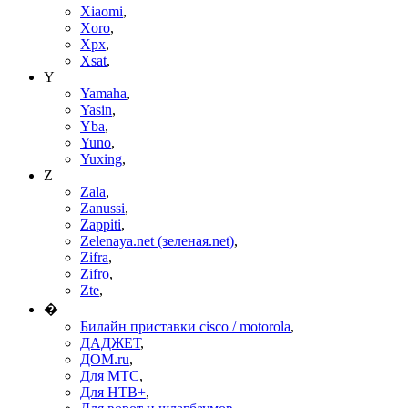
Xiaomi
,
Xoro
,
Xpx
,
Xsat
,
Y
Yamaha
,
Yasin
,
Yba
,
Yuno
,
Yuxing
,
Z
Zala
,
Zanussi
,
Zappiti
,
Zelenaya.net (зеленая.net)
,
Zifra
,
Zifro
,
Zte
,
�
Билайн приставки cisco / motorola
,
ДАДЖЕТ
,
ДОМ.ru
,
Для МТС
,
Для НТВ+
,