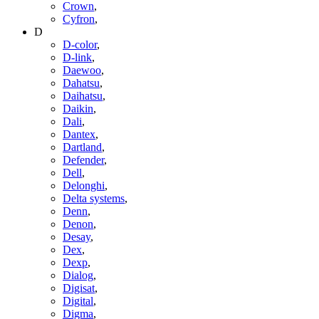
Crown
,
Cyfron
,
D
D-color
,
D-link
,
Daewoo
,
Dahatsu
,
Daihatsu
,
Daikin
,
Dali
,
Dantex
,
Dartland
,
Defender
,
Dell
,
Delonghi
,
Delta systems
,
Denn
,
Denon
,
Desay
,
Dex
,
Dexp
,
Dialog
,
Digisat
,
Digital
,
Digma
,