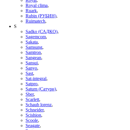
Royal
,
Royal clima
,
Ruark
,
Rubin (РУБИН)
,
Ruimatech
,
S
Sadko (САДКО)
,
Sagemcom
,
Sakata
,
Samsung
,
Samtron
,
Sangean
,
Sansui
,
Sanyo
,
Sast
,
Sat-integral
,
Satpro
,
Saturn (Сатурн)
,
Sber
,
Scarlett
,
Schaub lorenz
,
Schneider
,
Scishion
,
Scoole
,
Seagate
,