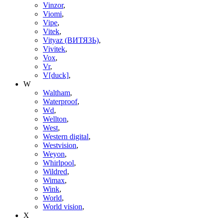
Vinzor
,
Viomi
,
Vipe
,
Vitek
,
Vityaz (ВИТЯЗЬ)
,
Vivitek
,
Vox
,
Vr
,
V[duck]
,
W
Waltham
,
Waterproof
,
Wd
,
Wellton
,
West
,
Western digital
,
Westvision
,
Weyon
,
Whirlpool
,
Wildred
,
Wimax
,
Wink
,
World
,
World vision
,
X