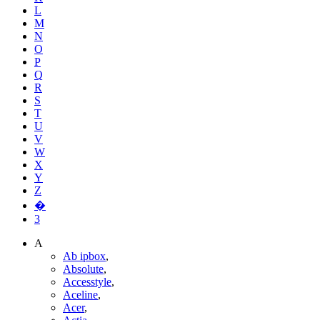
L
M
N
O
P
Q
R
S
T
U
V
W
X
Y
Z
�
3
A
Ab ipbox
,
Absolute
,
Accesstyle
,
Aceline
,
Acer
,