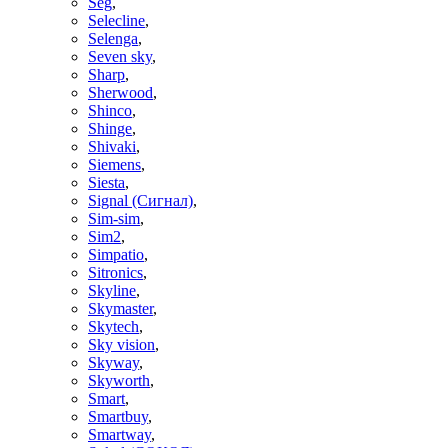
Seg
,
Selecline
,
Selenga
,
Seven sky
,
Sharp
,
Sherwood
,
Shinco
,
Shinge
,
Shivaki
,
Siemens
,
Siesta
,
Signal (Сигнал)
,
Sim-sim
,
Sim2
,
Simpatio
,
Sitronics
,
Skyline
,
Skymaster
,
Skytech
,
Sky vision
,
Skyway
,
Skyworth
,
Smart
,
Smartbuy
,
Smartway
,