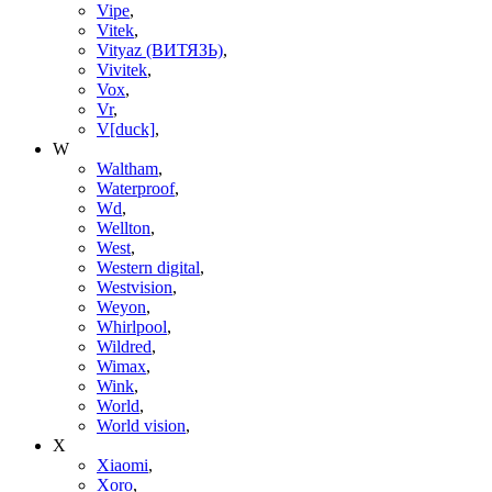
Vipe
,
Vitek
,
Vityaz (ВИТЯЗЬ)
,
Vivitek
,
Vox
,
Vr
,
V[duck]
,
W
Waltham
,
Waterproof
,
Wd
,
Wellton
,
West
,
Western digital
,
Westvision
,
Weyon
,
Whirlpool
,
Wildred
,
Wimax
,
Wink
,
World
,
World vision
,
X
Xiaomi
,
Xoro
,