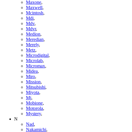
Maxone
,
Maxwell
,
Mcintosh
,
Mdi
,
Mdv
,
Mdvr
,
Medion
,
Meredian
,
Merely
,
Metz
,
Microdigital
,
Microlab
,
Micromax
,
Midea
,
Miro
,
Mission
,
Mitsubishi
,
Miyota
,
Mj
,
Mobione
,
Motorola
,
Mystery
,
N
Nad
,
Nakamichi
,