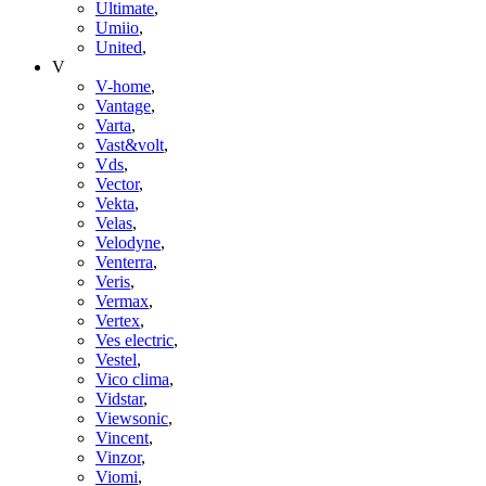
Ultimate
,
Umiio
,
United
,
V
V-home
,
Vantage
,
Varta
,
Vast&volt
,
Vds
,
Vector
,
Vekta
,
Velas
,
Velodyne
,
Venterra
,
Veris
,
Vermax
,
Vertex
,
Ves electric
,
Vestel
,
Vico clima
,
Vidstar
,
Viewsonic
,
Vincent
,
Vinzor
,
Viomi
,