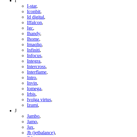
I
I-star
,
Iconbit
,
Id digital
,
Iffalcon
,
Igc
,
Ihandy
,
Ihome
,
Imaqliq
,
Infiniti
,
Infocus
,
Integra
,
Intercross
,
Interflame
,
Intro
,
Invin
,
Iomega
,
Irbis
,
Ivolga virtus
,
Izumi
,
J
Jambo
,
Jamo
,
Jax
,
Jb (jetbalance)
,