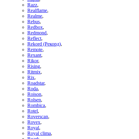
Razz
,
Realflame
,
Realme
,
Rebus
,
Redbox
,
Redmond
,
Reflect
,
Rekord (Рекорд)
,
Remote
,
Rexant
,
Rikor
,
Rising
,
Ritmix
,
Rix
,
Roadstar
,
Roda
,
Roison
,
Rolsen
,
Rombica
,
Rotel
,
Roverscan
,
Rovex
,
Royal
,
Royal clima
,
Ruark
,