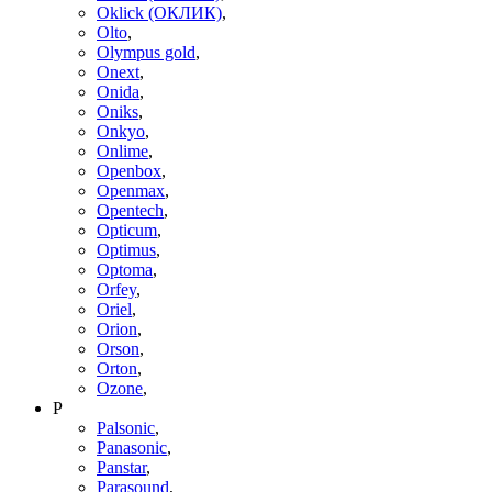
Oklick (ОКЛИК)
,
Olto
,
Olympus gold
,
Onext
,
Onida
,
Oniks
,
Onkyo
,
Onlime
,
Openbox
,
Openmax
,
Opentech
,
Opticum
,
Optimus
,
Optoma
,
Orfey
,
Oriel
,
Orion
,
Orson
,
Orton
,
Ozone
,
P
Palsonic
,
Panasonic
,
Panstar
,
Parasound
,