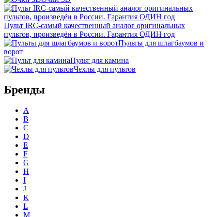
Пульт IRC-самый качественный аналог оригинальных
пультов, произведён в России. Гарантия ОДИН год
Пульты для шлагбаумов и
ворот
Пульт для камина
Чехлы для пультов
Бренды
A
B
C
D
E
F
G
H
I
J
K
L
M