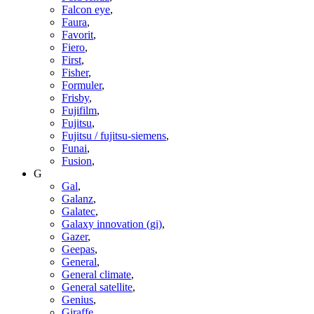
Falcon eye
,
Faura
,
Favorit
,
Fiero
,
First
,
Fisher
,
Formuler
,
Frisby
,
Fujifilm
,
Fujitsu
,
Fujitsu / fujitsu-siemens
,
Funai
,
Fusion
,
G
Gal
,
Galanz
,
Galatec
,
Galaxy innovation (gi)
,
Gazer
,
Geepas
,
General
,
General climate
,
General satellite
,
Genius
,
Giraffe
,