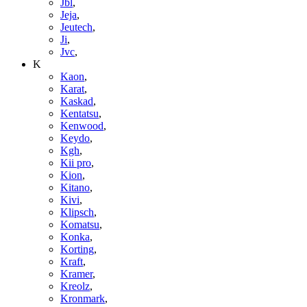
Jbl
,
Jeja
,
Jeutech
,
Ji
,
Jvc
,
K
Kaon
,
Karat
,
Kaskad
,
Kentatsu
,
Kenwood
,
Keydo
,
Kgh
,
Kii pro
,
Kion
,
Kitano
,
Kivi
,
Klipsch
,
Komatsu
,
Konka
,
Korting
,
Kraft
,
Kramer
,
Kreolz
,
Kronmark
,