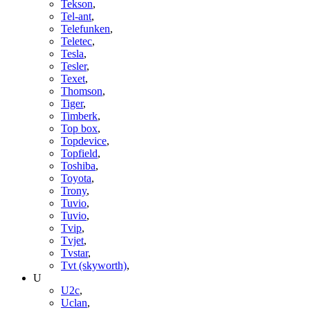
Tekson
,
Tel-ant
,
Telefunken
,
Teletec
,
Tesla
,
Tesler
,
Texet
,
Thomson
,
Tiger
,
Timberk
,
Top box
,
Topdevice
,
Topfield
,
Toshiba
,
Toyota
,
Trony
,
Tuvio
,
Tuvio
,
Tvip
,
Tvjet
,
Tvstar
,
Tvt (skyworth)
,
U
U2c
,
Uclan
,