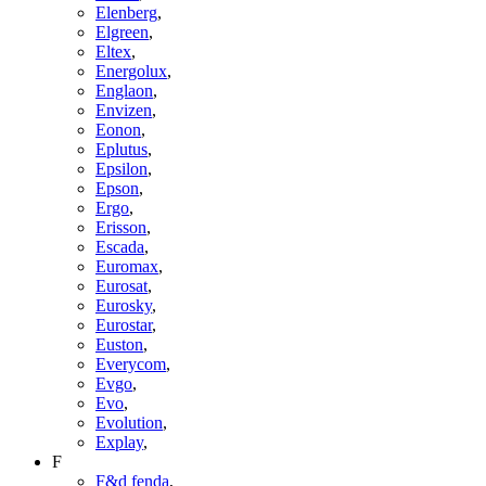
Elenberg
,
Elgreen
,
Eltex
,
Energolux
,
Englaon
,
Envizen
,
Eonon
,
Eplutus
,
Epsilon
,
Epson
,
Ergo
,
Erisson
,
Escada
,
Euromax
,
Eurosat
,
Eurosky
,
Eurostar
,
Euston
,
Everycom
,
Evgo
,
Evo
,
Evolution
,
Explay
,
F
F&d fenda
,