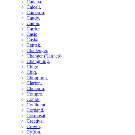
Cadena
,
Calcell
,
Cameron
,
Candy
,
Canon
,
Carrier
,
Casio
,
Caska
,
Centek
,
Challenger
,
Changer (Чангер)
,
Changhong
,
Chigo
,
Chiq
,
Chunghop
,
Clarion
,
Clickpdu
,
Compro
,
Conrac
,
Continent
,
Cortland
,
Cosmosat
,
Creative
,
Crown
,
Cyfron
,