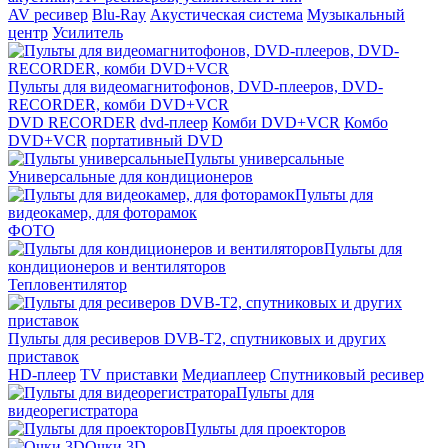
AV ресивер
Blu-Ray
Акустическая система
Музыкальный
центр
Усилитель
Пульты для видеомагнитофонов, DVD-плееров, DVD-
RECORDER, комби DVD+VCR
DVD RECORDER
dvd-плеер
Комби DVD+VCR
Комбо
DVD+VCR
портативный DVD
Пульты универсальные
Универсальные для кондиционеров
Пульты для
видеокамер, для фоторамок
ФОТО
Пульты для
кондиционеров и вентиляторов
Тепловентилятор
Пульты для ресиверов DVB-T2, спутниковых и других
приставок
HD-плеер
TV приставки
Медиаплеер
Спутниковый ресивер
Пульты для
видеорегистратора
Пульты для проекторов
Очки 3D