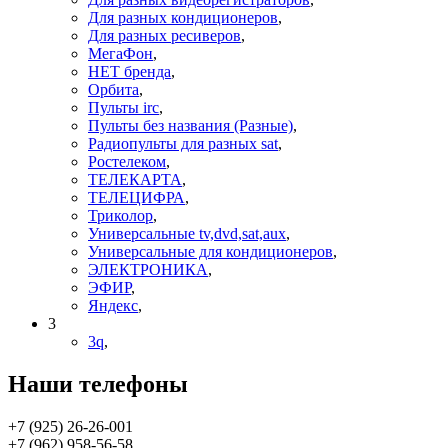
Для разных кондиционеров
,
Для разных ресиверов
,
МегаФон
,
НЕТ бренда
,
Орбита
,
Пульты irc
,
Пульты без названия (Разные)
,
Радиопульты для разных sat
,
Ростелеком
,
ТЕЛЕКАРТА
,
ТЕЛЕЦИФРА
,
Триколор
,
Универсальные tv,dvd,sat,aux
,
Универсальные для кондиционеров
,
ЭЛЕКТРОНИКА
,
ЭФИР
,
Яндекс
,
3
3q
,
Наши телефоны
+7 (925) 26-26-001
+7 (962) 958-56-58