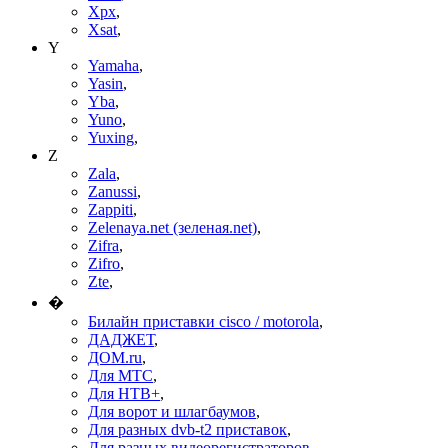
Xpx
,
Xsat
,
Y
Yamaha
,
Yasin
,
Yba
,
Yuno
,
Yuxing
,
Z
Zala
,
Zanussi
,
Zappiti
,
Zelenaya.net (зеленая.net)
,
Zifra
,
Zifro
,
Zte
,
�
Билайн приставки cisco / motorola
,
ДАДЖЕТ
,
ДОМ.ru
,
Для МТС
,
Для НТВ+
,
Для ворот и шлагбаумов
,
Для разных dvb-t2 приставок
,
Для разных видеорегистраторов
,