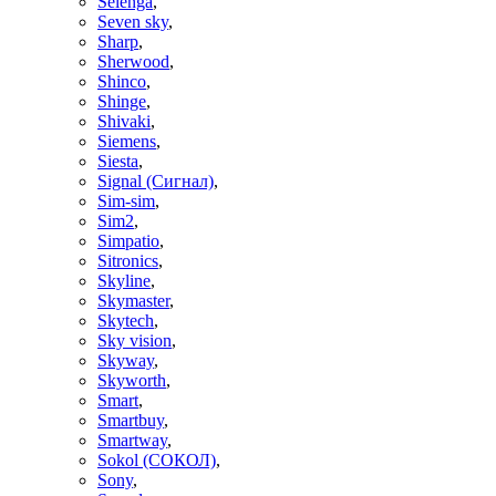
Selenga
,
Seven sky
,
Sharp
,
Sherwood
,
Shinco
,
Shinge
,
Shivaki
,
Siemens
,
Siesta
,
Signal (Сигнал)
,
Sim-sim
,
Sim2
,
Simpatio
,
Sitronics
,
Skyline
,
Skymaster
,
Skytech
,
Sky vision
,
Skyway
,
Skyworth
,
Smart
,
Smartbuy
,
Smartway
,
Sokol (СОКОЛ)
,
Sony
,