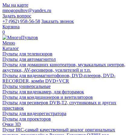
Мы на карте
mnogopultov@yandex.ru
Задать вопрос
+7 (962) 958-56-58
Заказать звонок
Корзина
0
Меню
Каталог
Пульты для телевизоров
Пульты для автомагнитол
Пульты для домашних кинотеатров, музыкальных центров,
акустики, AV-ресиверов, усилителей и т.п.
Пульты для видеомагнитофонов, DVD-плееров, DVD-
RECORDER, комби DVD+VCR
Пульты универсальные
Пульты для видеокамер, для фоторамок
Пульты для кондиционеров и вентиляторов
Пульты для ресиверов DVB-T2, спутниковых и других
приставок
Пульты для видеорегистратора
Пульты для проекторов
Очки 3D
Пульт IRC-самый качественный аналог оригинальных