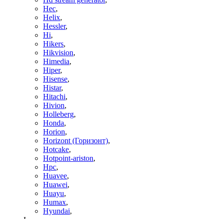
Hec
,
Helix
,
Hessler
,
Hi
,
Hikers
,
Hikvision
,
Himedia
,
Hiper
,
Hisense
,
Histar
,
Hitachi
,
Hivion
,
Holleberg
,
Honda
,
Horion
,
Horizont (Горизонт)
,
Hotcake
,
Hotpoint-ariston
,
Hpc
,
Huavee
,
Huawei
,
Huayu
,
Humax
,
Hyundai
,