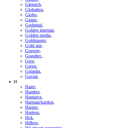
Glenrich
,
Globalteq
,
Globo
,
Gmini
,
Godigital
,
Golden interstar
,
Golden media
,
Goldmaster
,
Gold star
,
Gorenje
,
Grandtec
,
Gree
,
Green
,
Grundig
,
Guvial
,
H
Haier
,
Hamber
,
Hantarex
,
Harman/kardon
,
Harper
,
Hartens
,
Hck
,
Hdbox
,
Hd stream generator
,