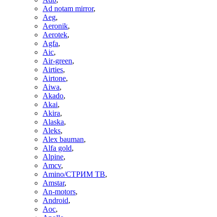
Ad notam mirror
,
Aeg
,
Aeronik
,
Aerotek
,
Agfa
,
Aic
,
Air-green
,
Airties
,
Airtone
,
Aiwa
,
Akado
,
Akai
,
Akira
,
Alaska
,
Aleks
,
Alex bauman
,
Alfa gold
,
Alpine
,
Amcv
,
Amino/СТРИМ ТВ
,
Amstar
,
An-motors
,
Android
,
Aoc
,