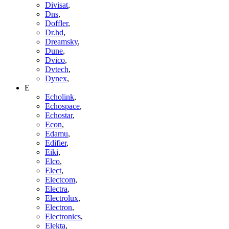
Divisat
,
Dns
,
Doffler
,
Dr.hd
,
Dreamsky
,
Dune
,
Dvico
,
Dvtech
,
Dynex
,
E
Echolink
,
Echospace
,
Echostar
,
Econ
,
Edamu
,
Edifier
,
Eiki
,
Elco
,
Elect
,
Electcom
,
Electra
,
Electrolux
,
Electron
,
Electronics
,
Elekta
,