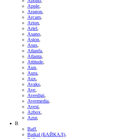
Apollo
,
Apple
,
Aragon
,
Arcam
,
Arion
,
Artel
,
Asano
,
Aston
,
Asus
,
Atlanfa
,
Atlanta
,
Attitude
,
Aun
,
Aura
,
Aux
,
Avaks
,
Ave
,
Averdigi
,
Avermedia
,
Avest
,
Azbox
,
Azur
,
B
Baff
,
Baikal (БАЙКАЛ)
,