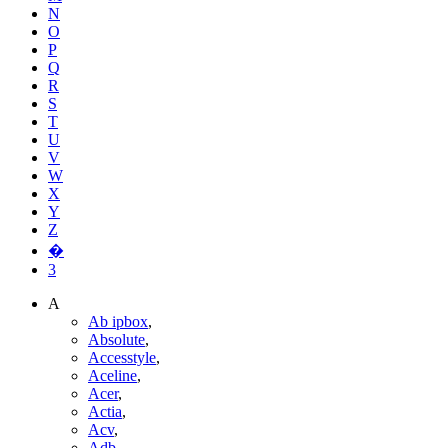
N
O
P
Q
R
S
T
U
V
W
X
Y
Z
�
3
A
Ab ipbox
,
Absolute
,
Accesstyle
,
Aceline
,
Acer
,
Actia
,
Acv
,
Adb
,