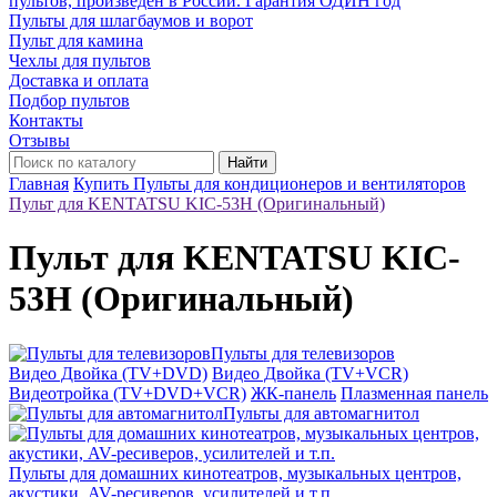
пультов, произведён в России. Гарантия ОДИН год
Пульты для шлагбаумов и ворот
Пульт для камина
Чехлы для пультов
Доставка и оплата
Подбор пультов
Контакты
Отзывы
Найти
Главная
Купить Пульты для кондиционеров и вентиляторов
Пульт для KENTATSU KIC-53H (Оригинальный)
Пульт для KENTATSU KIC-
53H (Оригинальный)
Пульты для телевизоров
Видео Двойка (TV+DVD)
Видео Двойка (TV+VCR)
Видеотройка (TV+DVD+VCR)
ЖК-панель
Плазменная панель
Пульты для автомагнитол
Пульты для домашних кинотеатров, музыкальных центров,
акустики, AV-ресиверов, усилителей и т.п.