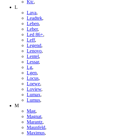
Ktc
,
L
Lava
,
Leadtek
,
Leben
,
Leber
,
Led 86+
,
Leff
,
Legend
,
Lenovo
,
Lentel
,
Lessar
,
Lg
,
Lgen
,
Locus
,
Loewe
,
Loview
,
Lumax
,
Lumus
,
M
Mag
,
Magnat
,
Marantz
,
Maunfeld
,
Maximus
,