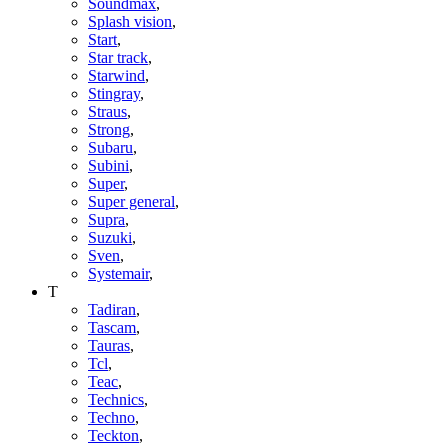
Soundmax
,
Splash vision
,
Start
,
Star track
,
Starwind
,
Stingray
,
Straus
,
Strong
,
Subaru
,
Subini
,
Super
,
Super general
,
Supra
,
Suzuki
,
Sven
,
Systemair
,
T
Tadiran
,
Tascam
,
Tauras
,
Tcl
,
Teac
,
Technics
,
Techno
,
Teckton
,