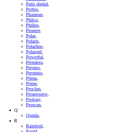
Patix digital
,
Perfeo
,
Phantom
,
Philco
,
Philips
,
Pioneer
,
Polar
,
Polaris
,
Polarline
,
Polaroid
,
Powerful
,
Premiera
,
Presino
,
Prestigio
,
Prima
,
Prime
,
Proclim
,
Progressive
,
Prology
,
Proscan
,
Q
Qunda
,
R
Rainford
,
Rapid
,