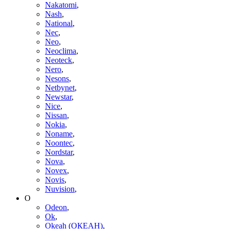
Nakatomi
,
Nash
,
National
,
Nec
,
Neo
,
Neoclima
,
Neoteck
,
Nero
,
Nesons
,
Netbynet
,
Newstar
,
Nice
,
Nissan
,
Nokia
,
Noname
,
Noontec
,
Nordstar
,
Nova
,
Novex
,
Novis
,
Nuvision
,
O
Odeon
,
Ok
,
Okeah (ОКЕАН)
,