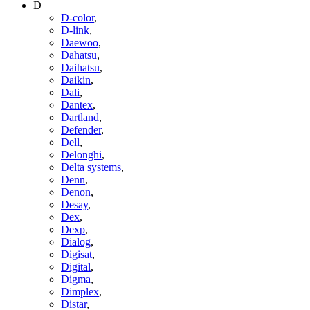
D
D-color
,
D-link
,
Daewoo
,
Dahatsu
,
Daihatsu
,
Daikin
,
Dali
,
Dantex
,
Dartland
,
Defender
,
Dell
,
Delonghi
,
Delta systems
,
Denn
,
Denon
,
Desay
,
Dex
,
Dexp
,
Dialog
,
Digisat
,
Digital
,
Digma
,
Dimplex
,
Distar
,