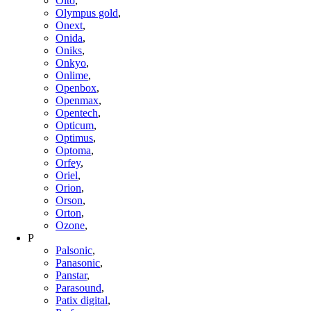
Olto
,
Olympus gold
,
Onext
,
Onida
,
Oniks
,
Onkyo
,
Onlime
,
Openbox
,
Openmax
,
Opentech
,
Opticum
,
Optimus
,
Optoma
,
Orfey
,
Oriel
,
Orion
,
Orson
,
Orton
,
Ozone
,
P
Palsonic
,
Panasonic
,
Panstar
,
Parasound
,
Patix digital
,