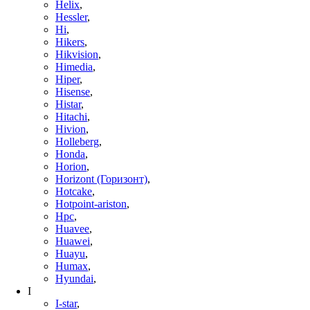
Helix
,
Hessler
,
Hi
,
Hikers
,
Hikvision
,
Himedia
,
Hiper
,
Hisense
,
Histar
,
Hitachi
,
Hivion
,
Holleberg
,
Honda
,
Horion
,
Horizont (Горизонт)
,
Hotcake
,
Hotpoint-ariston
,
Hpc
,
Huavee
,
Huawei
,
Huayu
,
Humax
,
Hyundai
,
I
I-star
,