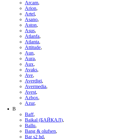
Arcam
,
Arion
,
Artel
,
Asano
,
Aston
,
Asus
,
Atlanfa
,
Atlanta
,
Attitude
,
Aun
,
Aura
,
Aux
,
Avaks
,
Ave
,
Averdigi
,
Avermedia
,
Avest
,
Azbox
,
Azur
,
B
Baff
,
Baikal (БАЙКАЛ)
,
Ballu
,
Bang & olufsen
,
Bar s2 hd
,