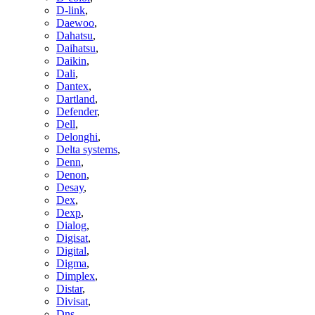
D-link
,
Daewoo
,
Dahatsu
,
Daihatsu
,
Daikin
,
Dali
,
Dantex
,
Dartland
,
Defender
,
Dell
,
Delonghi
,
Delta systems
,
Denn
,
Denon
,
Desay
,
Dex
,
Dexp
,
Dialog
,
Digisat
,
Digital
,
Digma
,
Dimplex
,
Distar
,
Divisat
,
Dns
,