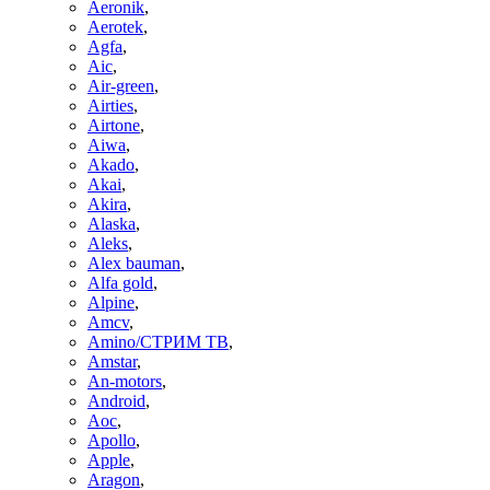
Aeronik
,
Aerotek
,
Agfa
,
Aic
,
Air-green
,
Airties
,
Airtone
,
Aiwa
,
Akado
,
Akai
,
Akira
,
Alaska
,
Aleks
,
Alex bauman
,
Alfa gold
,
Alpine
,
Amcv
,
Amino/СТРИМ ТВ
,
Amstar
,
An-motors
,
Android
,
Aoc
,
Apollo
,
Apple
,
Aragon
,