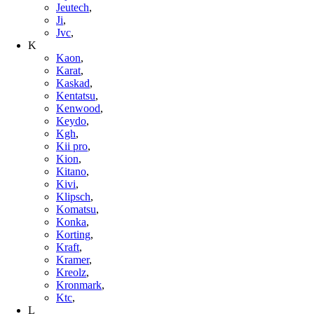
Jeutech
,
Ji
,
Jvc
,
K
Kaon
,
Karat
,
Kaskad
,
Kentatsu
,
Kenwood
,
Keydo
,
Kgh
,
Kii pro
,
Kion
,
Kitano
,
Kivi
,
Klipsch
,
Komatsu
,
Konka
,
Korting
,
Kraft
,
Kramer
,
Kreolz
,
Kronmark
,
Ktc
,
L