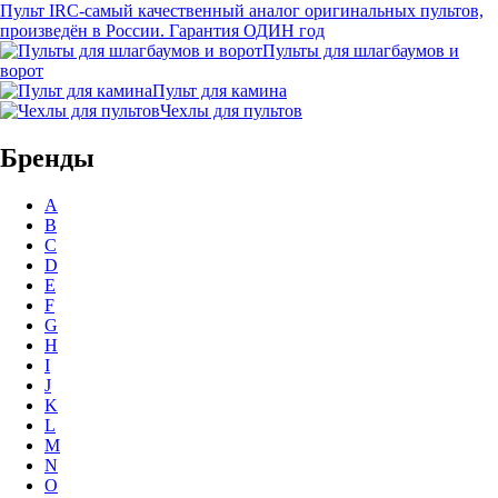
Пульт IRC-самый качественный аналог оригинальных пультов,
произведён в России. Гарантия ОДИН год
Пульты для шлагбаумов и
ворот
Пульт для камина
Чехлы для пультов
Бренды
A
B
C
D
E
F
G
H
I
J
K
L
M
N
O