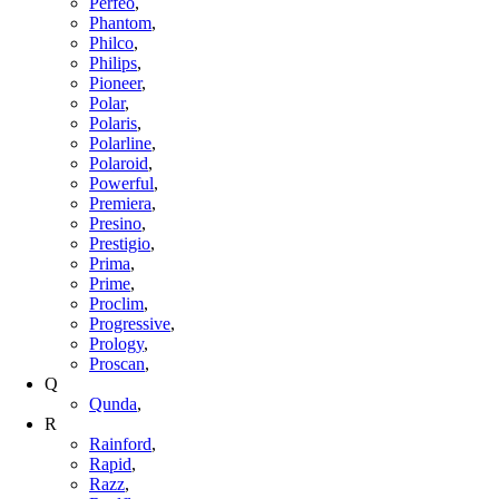
Perfeo
,
Phantom
,
Philco
,
Philips
,
Pioneer
,
Polar
,
Polaris
,
Polarline
,
Polaroid
,
Powerful
,
Premiera
,
Presino
,
Prestigio
,
Prima
,
Prime
,
Proclim
,
Progressive
,
Prology
,
Proscan
,
Q
Qunda
,
R
Rainford
,
Rapid
,
Razz
,