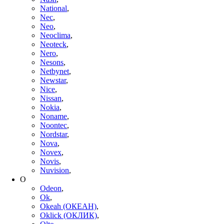
National
,
Nec
,
Neo
,
Neoclima
,
Neoteck
,
Nero
,
Nesons
,
Netbynet
,
Newstar
,
Nice
,
Nissan
,
Nokia
,
Noname
,
Noontec
,
Nordstar
,
Nova
,
Novex
,
Novis
,
Nuvision
,
O
Odeon
,
Ok
,
Okeah (ОКЕАН)
,
Oklick (ОКЛИК)
,