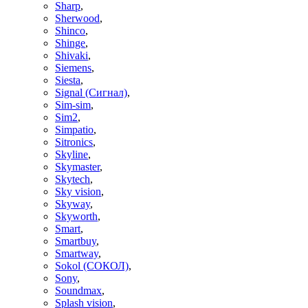
Sharp
,
Sherwood
,
Shinco
,
Shinge
,
Shivaki
,
Siemens
,
Siesta
,
Signal (Сигнал)
,
Sim-sim
,
Sim2
,
Simpatio
,
Sitronics
,
Skyline
,
Skymaster
,
Skytech
,
Sky vision
,
Skyway
,
Skyworth
,
Smart
,
Smartbuy
,
Smartway
,
Sokol (СОКОЛ)
,
Sony
,
Soundmax
,
Splash vision
,