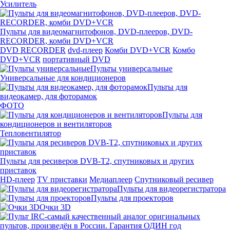
Усилитель
Пульты для видеомагнитофонов, DVD-плееров, DVD-
RECORDER, комби DVD+VCR
DVD RECORDER
dvd-плеер
Комби DVD+VCR
Комбо
DVD+VCR
портативный DVD
Пульты универсальные
Универсальные для кондиционеров
Пульты для
видеокамер, для фоторамок
ФОТО
Пульты для
кондиционеров и вентиляторов
Тепловентилятор
Пульты для ресиверов DVB-T2, спутниковых и других
приставок
HD-плеер
TV приставки
Медиаплеер
Спутниковый ресивер
Пульты для видеорегистратора
Пульты для проекторов
Очки 3D