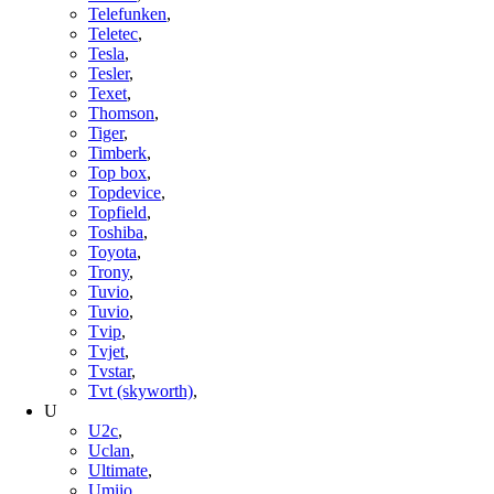
Telefunken
,
Teletec
,
Tesla
,
Tesler
,
Texet
,
Thomson
,
Tiger
,
Timberk
,
Top box
,
Topdevice
,
Topfield
,
Toshiba
,
Toyota
,
Trony
,
Tuvio
,
Tuvio
,
Tvip
,
Tvjet
,
Tvstar
,
Tvt (skyworth)
,
U
U2c
,
Uclan
,
Ultimate
,
Umiio
,