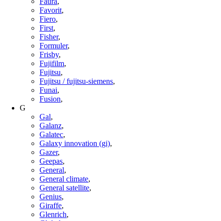
Faura
,
Favorit
,
Fiero
,
First
,
Fisher
,
Formuler
,
Frisby
,
Fujifilm
,
Fujitsu
,
Fujitsu / fujitsu-siemens
,
Funai
,
Fusion
,
G
Gal
,
Galanz
,
Galatec
,
Galaxy innovation (gi)
,
Gazer
,
Geepas
,
General
,
General climate
,
General satellite
,
Genius
,
Giraffe
,
Glenrich
,