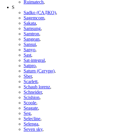
Ruimatech
,
S
Sadko (САДКО)
,
Sagemcom
,
Sakata
,
Samsung
,
Samtron
,
Sangean
,
Sansui
,
Sanyo
,
Sast
,
Sat-integral
,
Satpro
,
Saturn (Сатурн)
,
Sber
,
Scarlett
,
Schaub lorenz
,
Schneider
,
Scishion
,
Scoole
,
Seagate
,
Seg
,
Selecline
,
Selenga
,
Seven sky
,