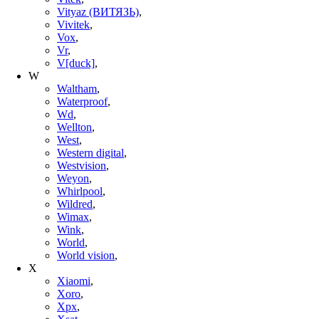
Vityaz (ВИТЯЗЬ)
,
Vivitek
,
Vox
,
Vr
,
V[duck]
,
W
Waltham
,
Waterproof
,
Wd
,
Wellton
,
West
,
Western digital
,
Westvision
,
Weyon
,
Whirlpool
,
Wildred
,
Wimax
,
Wink
,
World
,
World vision
,
X
Xiaomi
,
Xoro
,
Xpx
,