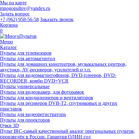
Мы на карте
mnogopultov@yandex.ru
Задать вопрос
+7 (962) 958-56-58
Заказать звонок
Корзина
0
Меню
Каталог
Пульты для телевизоров
Пульты для автомагнитол
Пульты для домашних кинотеатров, музыкальных центров,
акустики, AV-ресиверов, усилителей и т.п.
Пульты для видеомагнитофонов, DVD-плееров, DVD-
RECORDER, комби DVD+VCR
Пульты универсальные
Пульты для видеокамер, для фоторамок
Пульты для кондиционеров и вентиляторов
Пульты для ресиверов DVB-T2, спутниковых и других
приставок
Пульты для видеорегистратора
Пульты для проекторов
Очки 3D
Пульт IRC-самый качественный аналог оригинальных пультов,
произведён в России. Гарантия ОДИН год