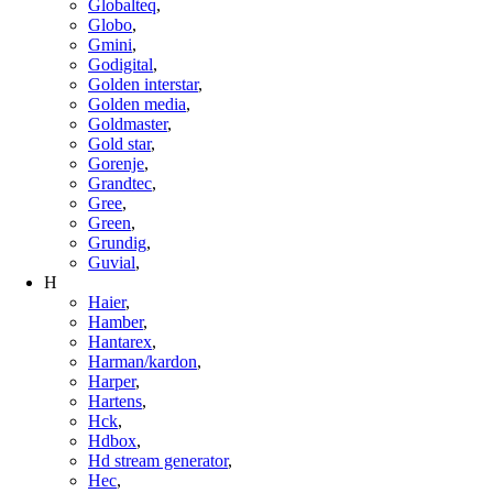
Globalteq
,
Globo
,
Gmini
,
Godigital
,
Golden interstar
,
Golden media
,
Goldmaster
,
Gold star
,
Gorenje
,
Grandtec
,
Gree
,
Green
,
Grundig
,
Guvial
,
H
Haier
,
Hamber
,
Hantarex
,
Harman/kardon
,
Harper
,
Hartens
,
Hck
,
Hdbox
,
Hd stream generator
,
Hec
,