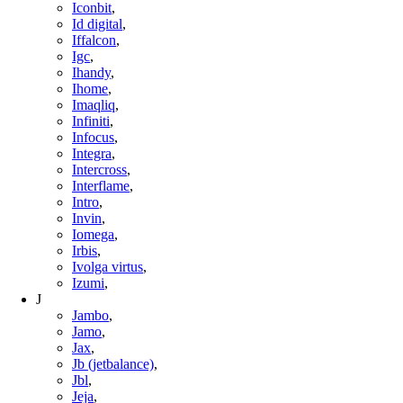
Iconbit
,
Id digital
,
Iffalcon
,
Igc
,
Ihandy
,
Ihome
,
Imaqliq
,
Infiniti
,
Infocus
,
Integra
,
Intercross
,
Interflame
,
Intro
,
Invin
,
Iomega
,
Irbis
,
Ivolga virtus
,
Izumi
,
J
Jambo
,
Jamo
,
Jax
,
Jb (jetbalance)
,
Jbl
,
Jeja
,