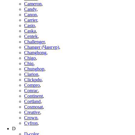
Cameron
,
Candy
,
Canon
,
Carrier
,
Casio
,
Caska
,
Centek
,
Challenger
,
Changer (Чангер)
,
Changhong
,
Chigo
,
Chiq
,
Chunghop
,
Clarion
,
Clickpdu
,
Compro
,
Conrac
,
Continent
,
Cortland
,
Cosmosat
,
Creative
,
Crown
,
Cyfron
,
D
D-color
,