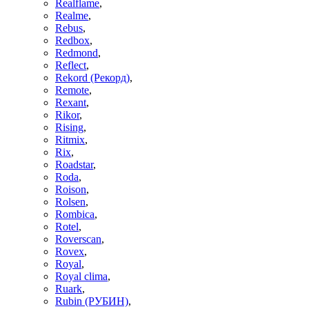
Realflame
,
Realme
,
Rebus
,
Redbox
,
Redmond
,
Reflect
,
Rekord (Рекорд)
,
Remote
,
Rexant
,
Rikor
,
Rising
,
Ritmix
,
Rix
,
Roadstar
,
Roda
,
Roison
,
Rolsen
,
Rombica
,
Rotel
,
Roverscan
,
Rovex
,
Royal
,
Royal clima
,
Ruark
,
Rubin (РУБИН)
,