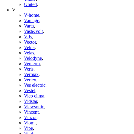
United
,
V
V-home
,
Vantage
,
Varta
,
Vast&volt
,
Vds
,
Vector
,
Vekta
,
Velas
,
Velodyne
,
Venterra
,
Veris
,
Vermax
,
Vertex
,
Ves electric
,
Vestel
,
Vico clima
,
Vidstar
,
Viewsonic
,
Vincent
,
Vinzor
,
Viomi
,
Vipe
,
Vitek
,