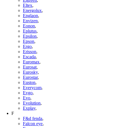
Elgreen
,
Eltex
,
Energolux
,
Englaon
,
Envizen
,
Eonon
,
Eplutus
,
Epsilon
,
Epson
,
Ergo
,
Erisson
,
Escada
,
Euromax
,
Eurosat
,
Eurosky
,
Eurostar
,
Euston
,
Everycom
,
Evgo
,
Evo
,
Evolution
,
Explay
,
F
F&d fenda
,
Falcon eye
,