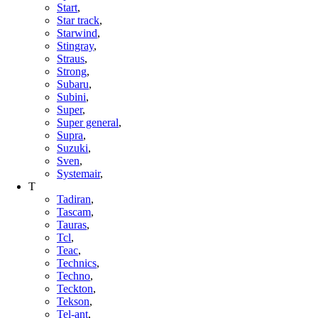
Start
,
Star track
,
Starwind
,
Stingray
,
Straus
,
Strong
,
Subaru
,
Subini
,
Super
,
Super general
,
Supra
,
Suzuki
,
Sven
,
Systemair
,
T
Tadiran
,
Tascam
,
Tauras
,
Tcl
,
Teac
,
Technics
,
Techno
,
Teckton
,
Tekson
,
Tel-ant
,