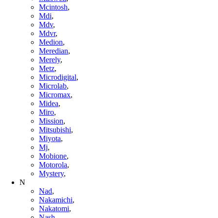
Mcintosh
,
Mdi
,
Mdv
,
Mdvr
,
Medion
,
Meredian
,
Merely
,
Metz
,
Microdigital
,
Microlab
,
Micromax
,
Midea
,
Miro
,
Mission
,
Mitsubishi
,
Miyota
,
Mj
,
Mobione
,
Motorola
,
Mystery
,
N
Nad
,
Nakamichi
,
Nakatomi
,
Nash
,