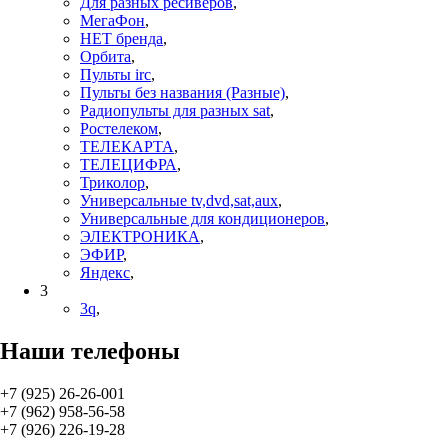
Для разных ресиверов
,
МегаФон
,
НЕТ бренда
,
Орбита
,
Пульты irc
,
Пульты без названия (Разные)
,
Радиопульты для разных sat
,
Ростелеком
,
ТЕЛЕКАРТА
,
ТЕЛЕЦИФРА
,
Триколор
,
Универсальные tv,dvd,sat,aux
,
Универсальные для кондиционеров
,
ЭЛЕКТРОНИКА
,
ЭФИР
,
Яндекс
,
3
3q
,
Наши телефоны
+7 (925) 26-26-001
+7 (962) 958-56-58
+7 (926) 226-19-28