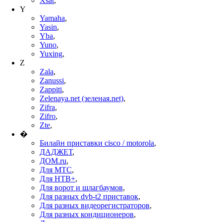
Xsat
,
Y
Yamaha
,
Yasin
,
Yba
,
Yuno
,
Yuxing
,
Z
Zala
,
Zanussi
,
Zappiti
,
Zelenaya.net (зеленая.net)
,
Zifra
,
Zifro
,
Zte
,
�
Билайн приставки cisco / motorola
,
ДАДЖЕТ
,
ДОМ.ru
,
Для МТС
,
Для НТВ+
,
Для ворот и шлагбаумов
,
Для разных dvb-t2 приставок
,
Для разных видеорегистраторов
,
Для разных кондиционеров
,