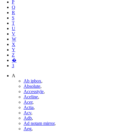
P
Q
R
S
T
U
V
W
X
Y
Z
�
3
A
Ab ipbox
,
Absolute
,
Accesstyle
,
Aceline
,
Acer
,
Actia
,
Acv
,
Adb
,
Ad notam mirror
,
Aeg
,