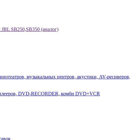
я JBL SB250,SB350 (аналог)
инотеатров, музыкальных центров, акустики, AV-ресиверов,
D-плееров, DVD-RECORDER, комби DVD+VCR
тавок