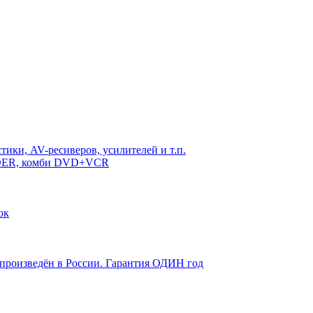
ики, AV-ресиверов, усилителей и т.п.
RDER, комби DVD+VCR
ок
 произведён в России. Гарантия ОДИН год