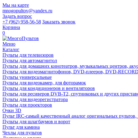
Мы на карте
mnogopultov@yandex.ru
Задать вопрос
+7 (962) 958-56-58
Заказать звонок
Корзина
0
Меню
Каталог
Пульты для телевизоров
Пульты для автомагнитол
Пульты для домашних кинотеатров, музыкальных центров, акуст
Пульты для видеомагнитофонов, DVD-плееров, DVD-RECO
Пульты универсальные
Пульты для видеокамер, для фоторамок
Пульты для кондиционеров и вентиляторов
Пульты для ресиверов DVB-T2, спутниковых и других пристав
Пульты для видеорегистратора
Пульты для проекторов
Очки 3D
Пульт IRC-самый качественный аналог оригинальных пультов,
Пульты для шлагбаумов и ворот
Пульт для камина
Чехлы для пультов