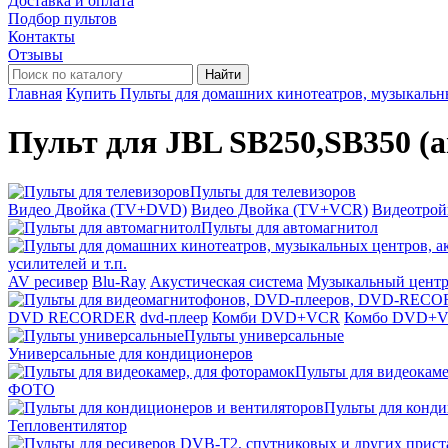
Доставка и оплата
Подбор пультов
Контакты
Отзывы
Найти
Главная
Купить Пульты для домашних кинотеатров, музыкальных
Пульт для JBL SB250,SB350 (а
Пульты для телевизоров
Видео Двойка (TV+DVD)
Видео Двойка (TV+VCR)
Видеотро
Пульты для автомагнитол
усилителей и т.п.
AV ресивер
Blu-Ray
Акустическая система
Музыкальный цент
DVD RECORDER
dvd-плеер
Комби DVD+VCR
Комбо DVD+
Пульты универсальные
Универсальные для кондиционеров
Пульты для видеокаме
ФОТО
Пульты для конди
Тепловентилятор