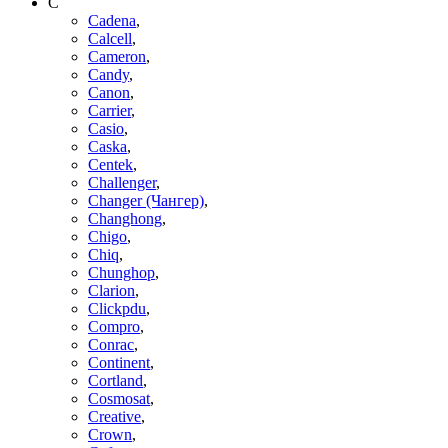
C
Cadena
,
Calcell
,
Cameron
,
Candy
,
Canon
,
Carrier
,
Casio
,
Caska
,
Centek
,
Challenger
,
Changer (Чангер)
,
Changhong
,
Chigo
,
Chiq
,
Chunghop
,
Clarion
,
Clickpdu
,
Compro
,
Conrac
,
Continent
,
Cortland
,
Cosmosat
,
Creative
,
Crown
,