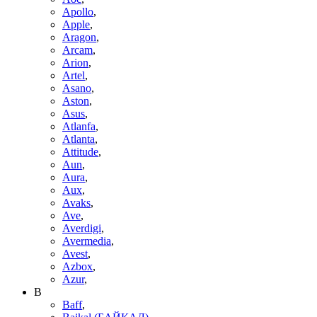
Apollo
,
Apple
,
Aragon
,
Arcam
,
Arion
,
Artel
,
Asano
,
Aston
,
Asus
,
Atlanfa
,
Atlanta
,
Attitude
,
Aun
,
Aura
,
Aux
,
Avaks
,
Ave
,
Averdigi
,
Avermedia
,
Avest
,
Azbox
,
Azur
,
B
Baff
,