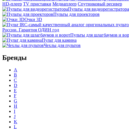
HD-плеер
TV приставки
Медиаплеер
Спутниковый ресивер
Пульты для видеорегистратора
Пульты для проекторов
Очки 3D
России. Гарантия ОДИН год
Пульты для шлагбаумов и во
Пульт для камина
Чехлы для пультов
Бренды
A
B
C
D
E
F
G
H
I
J
K
L