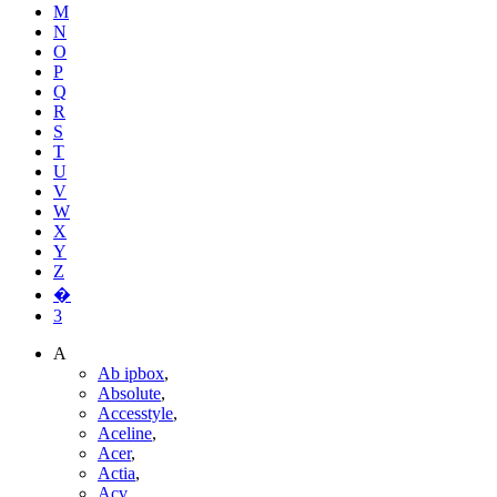
M
N
O
P
Q
R
S
T
U
V
W
X
Y
Z
�
3
A
Ab ipbox
,
Absolute
,
Accesstyle
,
Aceline
,
Acer
,
Actia
,
Acv
,