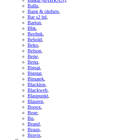
Baikal (БАЙКАЛ)
,
Ballu
,
Bang & olufsen
,
Bar s2 hd
,
Barton
,
Bbk
,
Beelink
,
Behold
,
Beko
,
Belson
,
Bene
,
Benq
,
Bigsat
,
Bigstar
,
Bimatek
,
Blackton
,
Blackweb
,
Blaupunkt
,
Blauren
,
Booox
,
Bose
,
Bq
,
Brand
,
Braun
,
Bravis
,