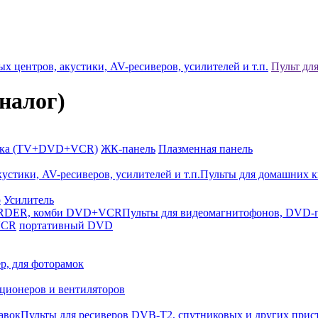
 центров, акустики, AV-ресиверов, усилителей и т.п.
Пульт дл
налог)
йка (TV+DVD+VCR)
ЖК-панель
Плазменная панель
Пульты для домашних к
р
Усилитель
Пульты для видеомагнитофонов, DV
VCR
портативный DVD
р, для фоторамок
ционеров и вентиляторов
Пульты для ресиверов DVB-T2, спутниковых и других прис