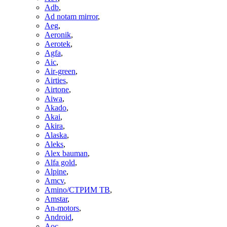
Adb
,
Ad notam mirror
,
Aeg
,
Aeronik
,
Aerotek
,
Agfa
,
Aic
,
Air-green
,
Airties
,
Airtone
,
Aiwa
,
Akado
,
Akai
,
Akira
,
Alaska
,
Aleks
,
Alex bauman
,
Alfa gold
,
Alpine
,
Amcv
,
Amino/СТРИМ ТВ
,
Amstar
,
An-motors
,
Android
,
Aoc
,