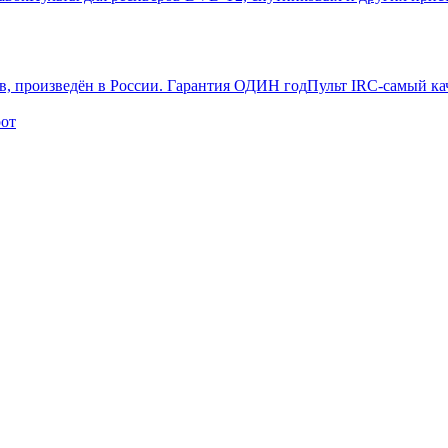
Пульт IRC-самый ка
рот