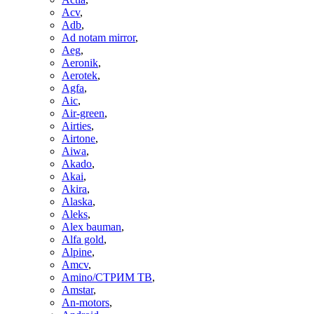
Acv
,
Adb
,
Ad notam mirror
,
Aeg
,
Aeronik
,
Aerotek
,
Agfa
,
Aic
,
Air-green
,
Airties
,
Airtone
,
Aiwa
,
Akado
,
Akai
,
Akira
,
Alaska
,
Aleks
,
Alex bauman
,
Alfa gold
,
Alpine
,
Amcv
,
Amino/СТРИМ ТВ
,
Amstar
,
An-motors
,