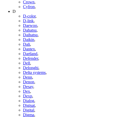
Crown
,
Cyfron
,
D
D-color
,
D-link
,
Daewoo
,
Dahatsu
,
Daihatsu
,
Daikin
,
Dali
,
Dantex
,
Dartland
,
Defender
,
Dell
,
Delonghi
,
Delta systems
,
Denn
,
Denon
,
Desay
,
Dex
,
Dexp
,
Dialog
,
Digisat
,
Digital
,
Digma
,