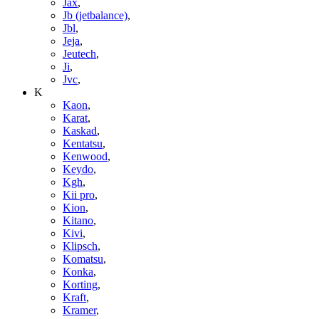
Jax
,
Jb (jetbalance)
,
Jbl
,
Jeja
,
Jeutech
,
Ji
,
Jvc
,
K
Kaon
,
Karat
,
Kaskad
,
Kentatsu
,
Kenwood
,
Keydo
,
Kgh
,
Kii pro
,
Kion
,
Kitano
,
Kivi
,
Klipsch
,
Komatsu
,
Konka
,
Korting
,
Kraft
,
Kramer
,