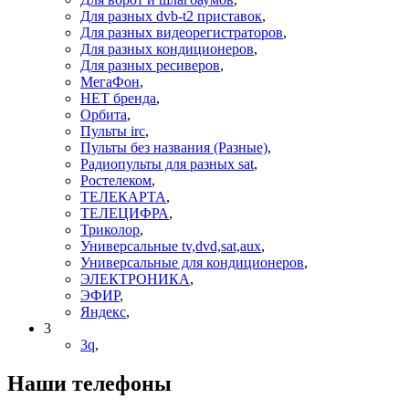
Для разных dvb-t2 приставок
,
Для разных видеорегистраторов
,
Для разных кондиционеров
,
Для разных ресиверов
,
МегаФон
,
НЕТ бренда
,
Орбита
,
Пульты irc
,
Пульты без названия (Разные)
,
Радиопульты для разных sat
,
Ростелеком
,
ТЕЛЕКАРТА
,
ТЕЛЕЦИФРА
,
Триколор
,
Универсальные tv,dvd,sat,aux
,
Универсальные для кондиционеров
,
ЭЛЕКТРОНИКА
,
ЭФИР
,
Яндекс
,
3
3q
,
Наши телефоны