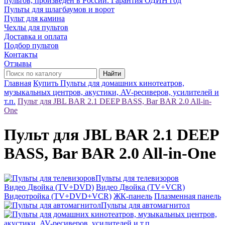
пультов, произведён в России. Гарантия ОДИН год
Пульты для шлагбаумов и ворот
Пульт для камина
Чехлы для пультов
Доставка и оплата
Подбор пультов
Контакты
Отзывы
Найти
Главная
Купить Пульты для домашних кинотеатров,
музыкальных центров, акустики, AV-ресиверов, усилителей и
т.п.
Пульт для JBL BAR 2.1 DEEP BASS, Bar BAR 2.0 All-in-
One
Пульт для JBL BAR 2.1 DEEP
BASS, Bar BAR 2.0 All-in-One
Пульты для телевизоров
Видео Двойка (TV+DVD)
Видео Двойка (TV+VCR)
Видеотройка (TV+DVD+VCR)
ЖК-панель
Плазменная панель
Пульты для автомагнитол