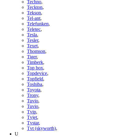
Techno
,
Teckton
,
Tekson
,
Tel-ant
,
Telefunken
,
Teletec
,
Tesla
,
Tesler
,
Texet
,
Thomson
,
Tiger
,
Timberk
,
Top box
,
Topdevice
,
Topfield
,
Toshiba
,
Toyota
,
Trony
,
Tuvio
,
Tuvio
,
Tvip
,
Tvjet
,
Tvstar
,
Tvt (skyworth)
,
U