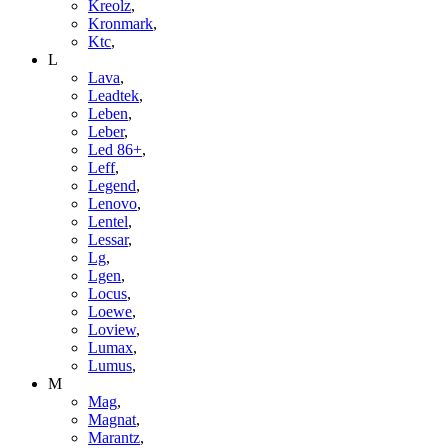
Kreolz
,
Kronmark
,
Ktc
,
L
Lava
,
Leadtek
,
Leben
,
Leber
,
Led 86+
,
Leff
,
Legend
,
Lenovo
,
Lentel
,
Lessar
,
Lg
,
Lgen
,
Locus
,
Loewe
,
Loview
,
Lumax
,
Lumus
,
M
Mag
,
Magnat
,
Marantz
,