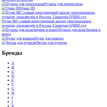
Пульты для проекторов
Очки 3D
Пульт IRC-самый качественный аналог оригинальных
пультов, произведён в России. Гарантия ОДИН год
Пульты для шлагбаумов и
ворот
Пульт для камина
Чехлы для пультов
Бренды
A
B
C
D
E
F
G
H
I
J
K