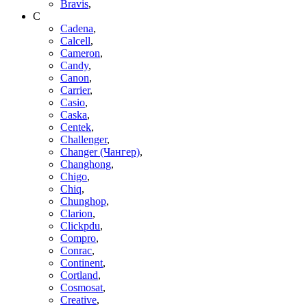
Bravis
,
C
Cadena
,
Calcell
,
Cameron
,
Candy
,
Canon
,
Carrier
,
Casio
,
Caska
,
Centek
,
Challenger
,
Changer (Чангер)
,
Changhong
,
Chigo
,
Chiq
,
Chunghop
,
Clarion
,
Clickpdu
,
Compro
,
Conrac
,
Continent
,
Cortland
,
Cosmosat
,
Creative
,