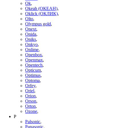
Ok
,
Okeah (ОКЕАН)
,
Oklick (ОКЛИК)
,
Olto
,
Olympus gold
,
Onext
,
Onida
,
Oniks
,
Onkyo
,
Onlime
,
Openbox
,
Openmax
,
Opentech
,
Opticum
,
Optimus
,
Optoma
,
Orfey
,
Oriel
,
Orion
,
Orson
,
Orton
,
Ozone
,
P
Palsonic
,
Panasonic
,