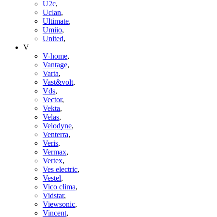
U2c
,
Uclan
,
Ultimate
,
Umiio
,
United
,
V
V-home
,
Vantage
,
Varta
,
Vast&volt
,
Vds
,
Vector
,
Vekta
,
Velas
,
Velodyne
,
Venterra
,
Veris
,
Vermax
,
Vertex
,
Ves electric
,
Vestel
,
Vico clima
,
Vidstar
,
Viewsonic
,
Vincent
,