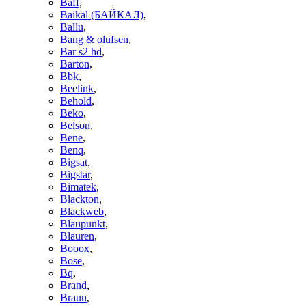
Baff
,
Baikal (БАЙКАЛ)
,
Ballu
,
Bang & olufsen
,
Bar s2 hd
,
Barton
,
Bbk
,
Beelink
,
Behold
,
Beko
,
Belson
,
Bene
,
Benq
,
Bigsat
,
Bigstar
,
Bimatek
,
Blackton
,
Blackweb
,
Blaupunkt
,
Blauren
,
Booox
,
Bose
,
Bq
,
Brand
,
Braun
,