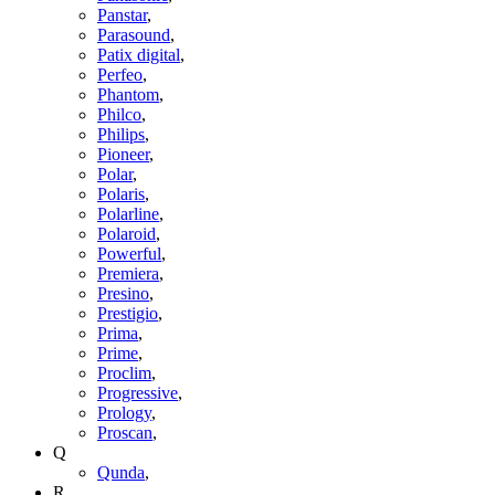
Panstar
,
Parasound
,
Patix digital
,
Perfeo
,
Phantom
,
Philco
,
Philips
,
Pioneer
,
Polar
,
Polaris
,
Polarline
,
Polaroid
,
Powerful
,
Premiera
,
Presino
,
Prestigio
,
Prima
,
Prime
,
Proclim
,
Progressive
,
Prology
,
Proscan
,
Q
Qunda
,
R