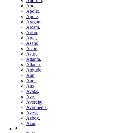
Android
,
Aoc
,
Apollo
,
Apple
,
Aragon
,
Arcam
,
Arion
,
Artel
,
Asano
,
Aston
,
Asus
,
Atlanfa
,
Atlanta
,
Attitude
,
Aun
,
Aura
,
Aux
,
Avaks
,
Ave
,
Averdigi
,
Avermedia
,
Avest
,
Azbox
,
Azur
,
B