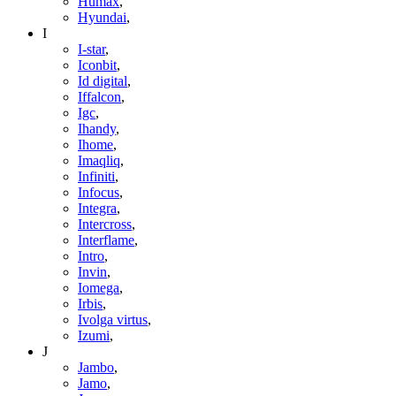
Humax
,
Hyundai
,
I
I-star
,
Iconbit
,
Id digital
,
Iffalcon
,
Igc
,
Ihandy
,
Ihome
,
Imaqliq
,
Infiniti
,
Infocus
,
Integra
,
Intercross
,
Interflame
,
Intro
,
Invin
,
Iomega
,
Irbis
,
Ivolga virtus
,
Izumi
,
J
Jambo
,
Jamo
,