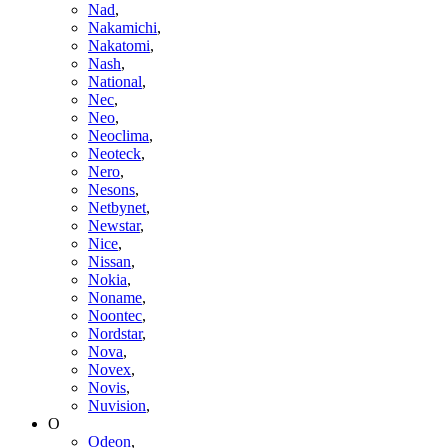
Nad
,
Nakamichi
,
Nakatomi
,
Nash
,
National
,
Nec
,
Neo
,
Neoclima
,
Neoteck
,
Nero
,
Nesons
,
Netbynet
,
Newstar
,
Nice
,
Nissan
,
Nokia
,
Noname
,
Noontec
,
Nordstar
,
Nova
,
Novex
,
Novis
,
Nuvision
,
O
Odeon
,