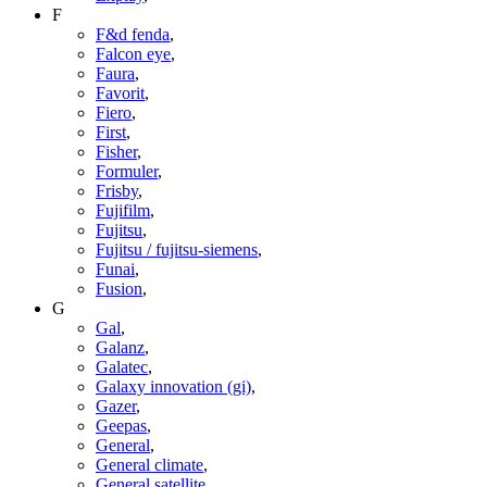
F
F&d fenda
,
Falcon eye
,
Faura
,
Favorit
,
Fiero
,
First
,
Fisher
,
Formuler
,
Frisby
,
Fujifilm
,
Fujitsu
,
Fujitsu / fujitsu-siemens
,
Funai
,
Fusion
,
G
Gal
,
Galanz
,
Galatec
,
Galaxy innovation (gi)
,
Gazer
,
Geepas
,
General
,
General climate
,
General satellite
,