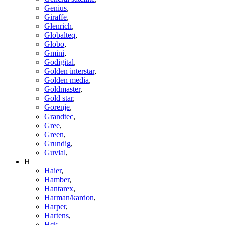
Genius
,
Giraffe
,
Glenrich
,
Globalteq
,
Globo
,
Gmini
,
Godigital
,
Golden interstar
,
Golden media
,
Goldmaster
,
Gold star
,
Gorenje
,
Grandtec
,
Gree
,
Green
,
Grundig
,
Guvial
,
H
Haier
,
Hamber
,
Hantarex
,
Harman/kardon
,
Harper
,
Hartens
,
Hck
,