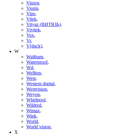
Vinzor
,
Viomi
,
Vipe
,
Vitek
,
Vityaz (ВИТЯЗЬ)
,
Vivitek
,
Vox
,
Vr
,
V[duck]
,
W
Waltham
,
Waterproof
,
Wd
,
Wellton
,
West
,
Western digital
,
Westvision
,
Weyon
,
Whirlpool
,
Wildred
,
Wimax
,
Wink
,
World
,
World vision
,
X