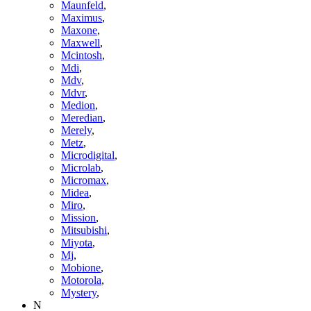
Maunfeld
,
Maximus
,
Maxone
,
Maxwell
,
Mcintosh
,
Mdi
,
Mdv
,
Mdvr
,
Medion
,
Meredian
,
Merely
,
Metz
,
Microdigital
,
Microlab
,
Micromax
,
Midea
,
Miro
,
Mission
,
Mitsubishi
,
Miyota
,
Mj
,
Mobione
,
Motorola
,
Mystery
,
N