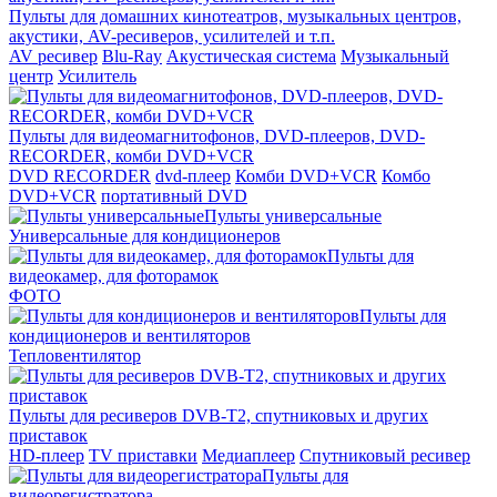
Пульты для домашних кинотеатров, музыкальных центров,
акустики, AV-ресиверов, усилителей и т.п.
AV ресивер
Blu-Ray
Акустическая система
Музыкальный
центр
Усилитель
Пульты для видеомагнитофонов, DVD-плееров, DVD-
RECORDER, комби DVD+VCR
DVD RECORDER
dvd-плеер
Комби DVD+VCR
Комбо
DVD+VCR
портативный DVD
Пульты универсальные
Универсальные для кондиционеров
Пульты для
видеокамер, для фоторамок
ФОТО
Пульты для
кондиционеров и вентиляторов
Тепловентилятор
Пульты для ресиверов DVB-T2, спутниковых и других
приставок
HD-плеер
TV приставки
Медиаплеер
Спутниковый ресивер
Пульты для
видеорегистратора