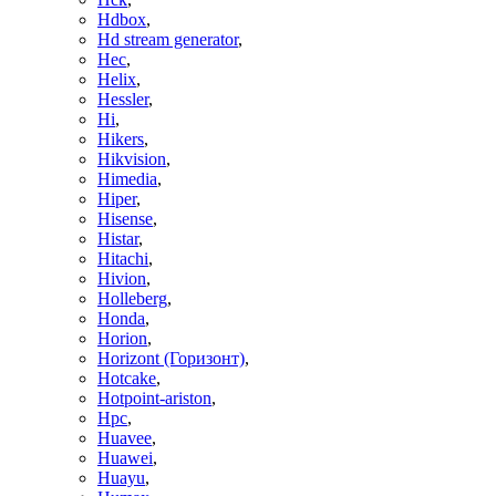
Hdbox
,
Hd stream generator
,
Hec
,
Helix
,
Hessler
,
Hi
,
Hikers
,
Hikvision
,
Himedia
,
Hiper
,
Hisense
,
Histar
,
Hitachi
,
Hivion
,
Holleberg
,
Honda
,
Horion
,
Horizont (Горизонт)
,
Hotcake
,
Hotpoint-ariston
,
Hpc
,
Huavee
,
Huawei
,
Huayu
,