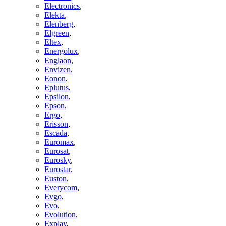
Electronics
,
Elekta
,
Elenberg
,
Elgreen
,
Eltex
,
Energolux
,
Englaon
,
Envizen
,
Eonon
,
Eplutus
,
Epsilon
,
Epson
,
Ergo
,
Erisson
,
Escada
,
Euromax
,
Eurosat
,
Eurosky
,
Eurostar
,
Euston
,
Everycom
,
Evgo
,
Evo
,
Evolution
,
Explay
,