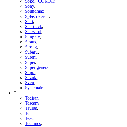
Sokol (СОКОЛ)
,
Sony
,
Soundmax
,
Splash vision
,
Start
,
Star track
,
Starwind
,
Stingray
,
Straus
,
Strong
,
Subaru
,
Subini
,
Super
,
Super general
,
Supra
,
Suzuki
,
Sven
,
Systemair
,
T
Tadiran
,
Tascam
,
Tauras
,
Tcl
,
Teac
,
Technics
,