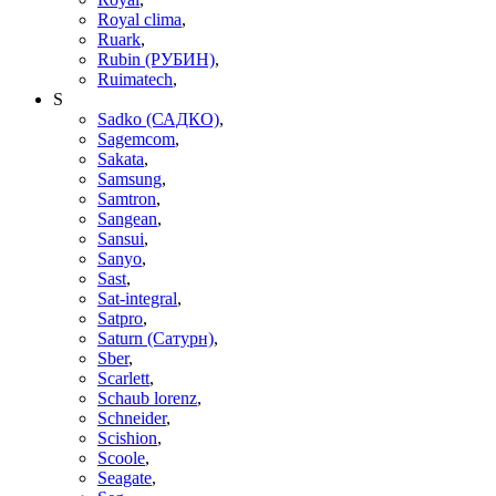
Royal clima
,
Ruark
,
Rubin (РУБИН)
,
Ruimatech
,
S
Sadko (САДКО)
,
Sagemcom
,
Sakata
,
Samsung
,
Samtron
,
Sangean
,
Sansui
,
Sanyo
,
Sast
,
Sat-integral
,
Satpro
,
Saturn (Сатурн)
,
Sber
,
Scarlett
,
Schaub lorenz
,
Schneider
,
Scishion
,
Scoole
,
Seagate
,