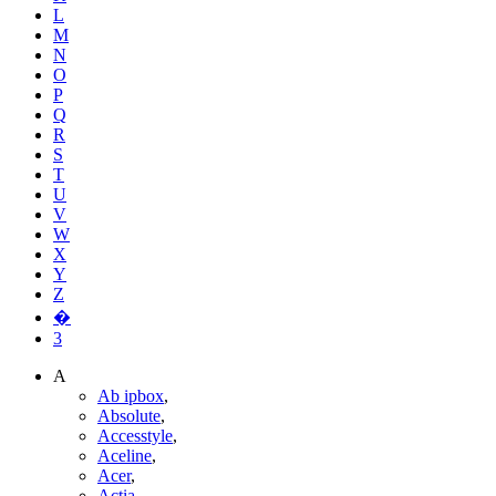
L
M
N
O
P
Q
R
S
T
U
V
W
X
Y
Z
�
3
A
Ab ipbox
,
Absolute
,
Accesstyle
,
Aceline
,
Acer
,
Actia
,