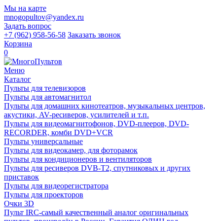
Мы на карте
mnogopultov@yandex.ru
Задать вопрос
+7 (962) 958-56-58
Заказать звонок
Корзина
0
Меню
Каталог
Пульты для телевизоров
Пульты для автомагнитол
Пульты для домашних кинотеатров, музыкальных центров,
акустики, AV-ресиверов, усилителей и т.п.
Пульты для видеомагнитофонов, DVD-плееров, DVD-
RECORDER, комби DVD+VCR
Пульты универсальные
Пульты для видеокамер, для фоторамок
Пульты для кондиционеров и вентиляторов
Пульты для ресиверов DVB-T2, спутниковых и других
приставок
Пульты для видеорегистратора
Пульты для проекторов
Очки 3D
Пульт IRC-самый качественный аналог оригинальных