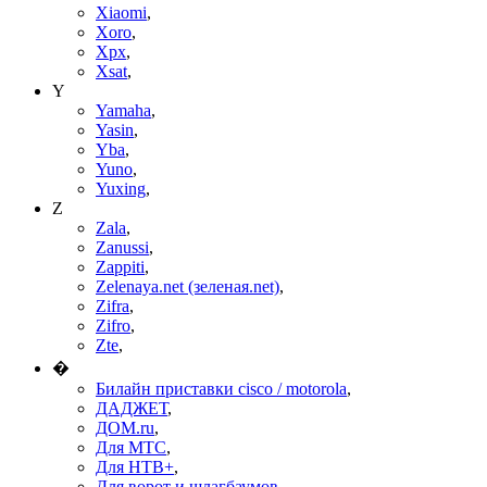
Xiaomi
,
Xoro
,
Xpx
,
Xsat
,
Y
Yamaha
,
Yasin
,
Yba
,
Yuno
,
Yuxing
,
Z
Zala
,
Zanussi
,
Zappiti
,
Zelenaya.net (зеленая.net)
,
Zifra
,
Zifro
,
Zte
,
�
Билайн приставки cisco / motorola
,
ДАДЖЕТ
,
ДОМ.ru
,
Для МТС
,
Для НТВ+
,
Для ворот и шлагбаумов
,