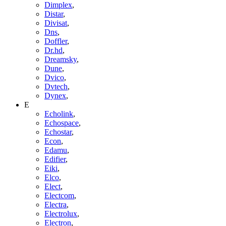
Dimplex
,
Distar
,
Divisat
,
Dns
,
Doffler
,
Dr.hd
,
Dreamsky
,
Dune
,
Dvico
,
Dvtech
,
Dynex
,
E
Echolink
,
Echospace
,
Echostar
,
Econ
,
Edamu
,
Edifier
,
Eiki
,
Elco
,
Elect
,
Electcom
,
Electra
,
Electrolux
,
Electron
,