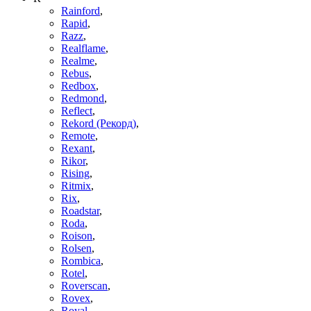
Rainford
,
Rapid
,
Razz
,
Realflame
,
Realme
,
Rebus
,
Redbox
,
Redmond
,
Reflect
,
Rekord (Рекорд)
,
Remote
,
Rexant
,
Rikor
,
Rising
,
Ritmix
,
Rix
,
Roadstar
,
Roda
,
Roison
,
Rolsen
,
Rombica
,
Rotel
,
Roverscan
,
Rovex
,
Royal
,