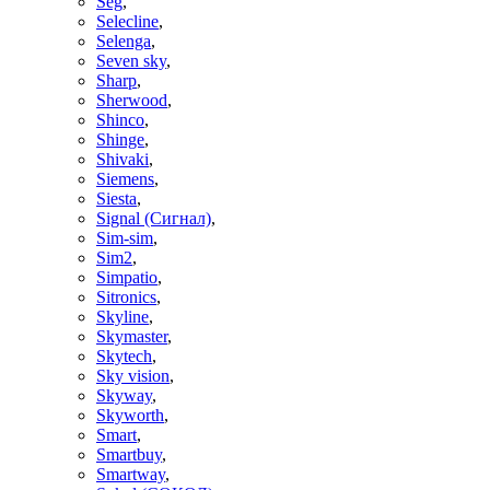
Seg
,
Selecline
,
Selenga
,
Seven sky
,
Sharp
,
Sherwood
,
Shinco
,
Shinge
,
Shivaki
,
Siemens
,
Siesta
,
Signal (Сигнал)
,
Sim-sim
,
Sim2
,
Simpatio
,
Sitronics
,
Skyline
,
Skymaster
,
Skytech
,
Sky vision
,
Skyway
,
Skyworth
,
Smart
,
Smartbuy
,
Smartway
,