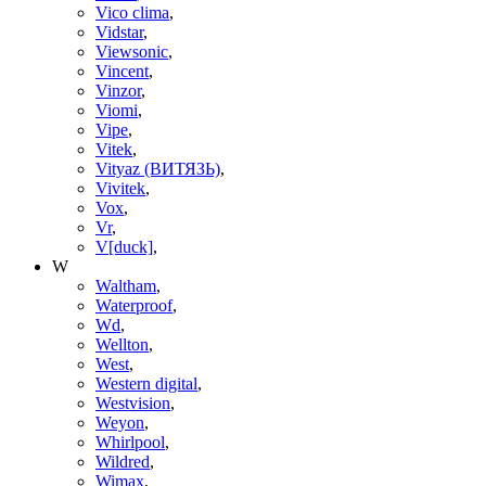
Vico clima
,
Vidstar
,
Viewsonic
,
Vincent
,
Vinzor
,
Viomi
,
Vipe
,
Vitek
,
Vityaz (ВИТЯЗЬ)
,
Vivitek
,
Vox
,
Vr
,
V[duck]
,
W
Waltham
,
Waterproof
,
Wd
,
Wellton
,
West
,
Western digital
,
Westvision
,
Weyon
,
Whirlpool
,
Wildred
,
Wimax
,