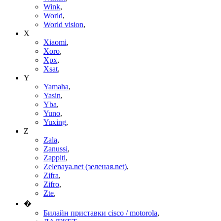
Wink
,
World
,
World vision
,
X
Xiaomi
,
Xoro
,
Xpx
,
Xsat
,
Y
Yamaha
,
Yasin
,
Yba
,
Yuno
,
Yuxing
,
Z
Zala
,
Zanussi
,
Zappiti
,
Zelenaya.net (зеленая.net)
,
Zifra
,
Zifro
,
Zte
,
�
Билайн приставки cisco / motorola
,