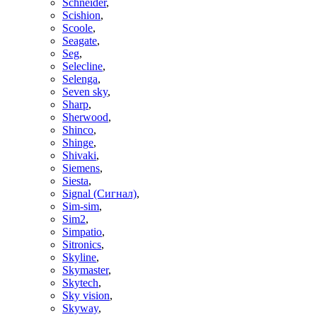
Schneider
,
Scishion
,
Scoole
,
Seagate
,
Seg
,
Selecline
,
Selenga
,
Seven sky
,
Sharp
,
Sherwood
,
Shinco
,
Shinge
,
Shivaki
,
Siemens
,
Siesta
,
Signal (Сигнал)
,
Sim-sim
,
Sim2
,
Simpatio
,
Sitronics
,
Skyline
,
Skymaster
,
Skytech
,
Sky vision
,
Skyway
,