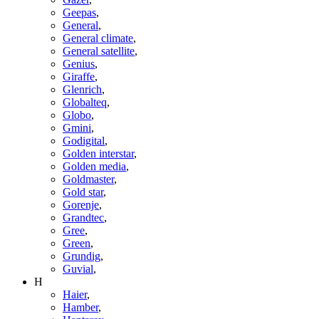
Geepas
,
General
,
General climate
,
General satellite
,
Genius
,
Giraffe
,
Glenrich
,
Globalteq
,
Globo
,
Gmini
,
Godigital
,
Golden interstar
,
Golden media
,
Goldmaster
,
Gold star
,
Gorenje
,
Grandtec
,
Gree
,
Green
,
Grundig
,
Guvial
,
H
Haier
,
Hamber
,