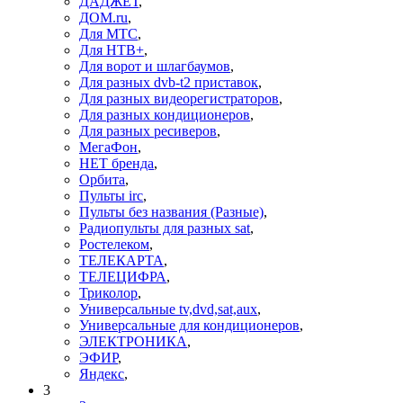
ДАДЖЕТ
,
ДОМ.ru
,
Для МТС
,
Для НТВ+
,
Для ворот и шлагбаумов
,
Для разных dvb-t2 приставок
,
Для разных видеорегистраторов
,
Для разных кондиционеров
,
Для разных ресиверов
,
МегаФон
,
НЕТ бренда
,
Орбита
,
Пульты irc
,
Пульты без названия (Разные)
,
Радиопульты для разных sat
,
Ростелеком
,
ТЕЛЕКАРТА
,
ТЕЛЕЦИФРА
,
Триколор
,
Универсальные tv,dvd,sat,aux
,
Универсальные для кондиционеров
,
ЭЛЕКТРОНИКА
,
ЭФИР
,
Яндекс
,
3