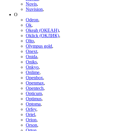
Novis
,
Nuvision
,
O
Odeon
,
Ok
,
Okeah (ОКЕАН)
,
Oklick (ОКЛИК)
,
Olto
,
Olympus gold
,
Onext
,
Onida
,
Oniks
,
Onkyo
,
Onlime
,
Openbox
,
Openmax
,
Opentech
,
Opticum
,
Optimus
,
Optoma
,
Orfey
,
Oriel
,
Orion
,
Orson
,
Orton
,