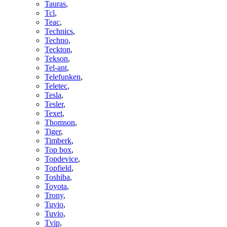
Tauras
,
Tcl
,
Teac
,
Technics
,
Techno
,
Teckton
,
Tekson
,
Tel-ant
,
Telefunken
,
Teletec
,
Tesla
,
Tesler
,
Texet
,
Thomson
,
Tiger
,
Timberk
,
Top box
,
Topdevice
,
Topfield
,
Toshiba
,
Toyota
,
Trony
,
Tuvio
,
Tuvio
,
Tvip
,