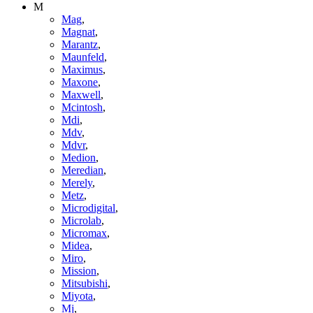
M
Mag
,
Magnat
,
Marantz
,
Maunfeld
,
Maximus
,
Maxone
,
Maxwell
,
Mcintosh
,
Mdi
,
Mdv
,
Mdvr
,
Medion
,
Meredian
,
Merely
,
Metz
,
Microdigital
,
Microlab
,
Micromax
,
Midea
,
Miro
,
Mission
,
Mitsubishi
,
Miyota
,
Mj
,