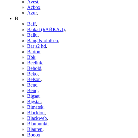
Avest
,
Azbox
,
Azur
,
B
Baff
,
Baikal (БАЙКАЛ)
,
Ballu
,
Bang & olufsen
,
Bar s2 hd
,
Barton
,
Bbk
,
Beelink
,
Behold
,
Beko
,
Belson
,
Bene
,
Benq
,
Bigsat
,
Bigstar
,
Bimatek
,
Blackton
,
Blackweb
,
Blaupunkt
,
Blauren
,
Booox
,