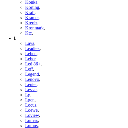
Konka
,
Korting
,
Kraft
,
Kramer
,
Kreolz
,
Kronmark
,
Ktc
,
L
Lava
,
Leadtek
,
Leben
,
Leber
,
Led 86+
,
Leff
,
Legend
,
Lenovo
,
Lentel
,
Lessar
,
Lg
,
Lgen
,
Locus
,
Loewe
,
Loview
,
Lumax
,
Lumus
,