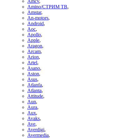
Amcv
,
Amino/СТРИМ ТВ
,
Amstar
,
An-motors
,
Android
,
Aoc
,
Apollo
,
Apple
,
Aragon
,
Arcam
,
Arion
,
Artel
,
Asano
,
Aston
,
Asus
,
Atlanfa
,
Atlanta
,
Attitude
,
Aun
,
Aura
,
Aux
,
Avaks
,
Ave
,
Averdigi
,
Avermedia
,