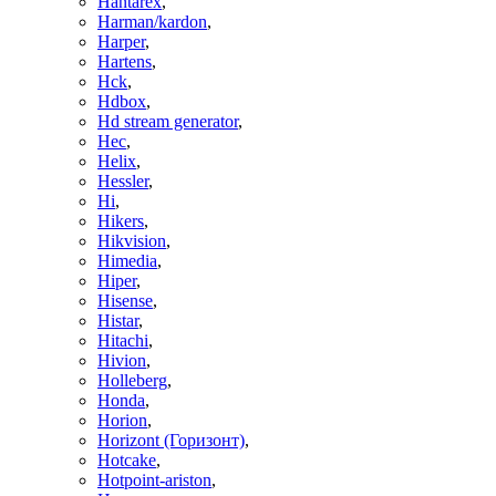
Hantarex
,
Harman/kardon
,
Harper
,
Hartens
,
Hck
,
Hdbox
,
Hd stream generator
,
Hec
,
Helix
,
Hessler
,
Hi
,
Hikers
,
Hikvision
,
Himedia
,
Hiper
,
Hisense
,
Histar
,
Hitachi
,
Hivion
,
Holleberg
,
Honda
,
Horion
,
Horizont (Горизонт)
,
Hotcake
,
Hotpoint-ariston
,