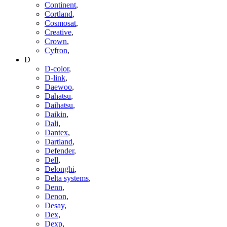
Continent
,
Cortland
,
Cosmosat
,
Creative
,
Crown
,
Cyfron
,
D
D-color
,
D-link
,
Daewoo
,
Dahatsu
,
Daihatsu
,
Daikin
,
Dali
,
Dantex
,
Dartland
,
Defender
,
Dell
,
Delonghi
,
Delta systems
,
Denn
,
Denon
,
Desay
,
Dex
,
Dexp
,