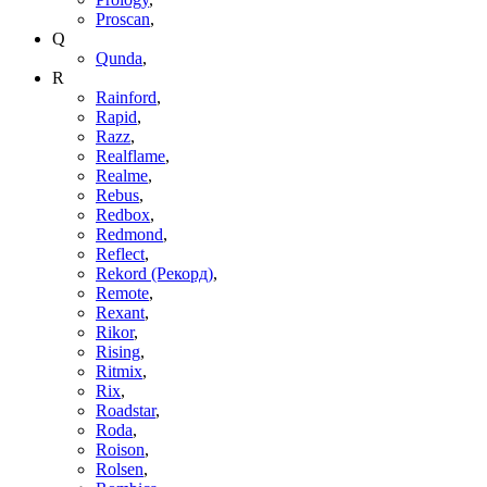
Proscan
,
Q
Qunda
,
R
Rainford
,
Rapid
,
Razz
,
Realflame
,
Realme
,
Rebus
,
Redbox
,
Redmond
,
Reflect
,
Rekord (Рекорд)
,
Remote
,
Rexant
,
Rikor
,
Rising
,
Ritmix
,
Rix
,
Roadstar
,
Roda
,
Roison
,
Rolsen
,