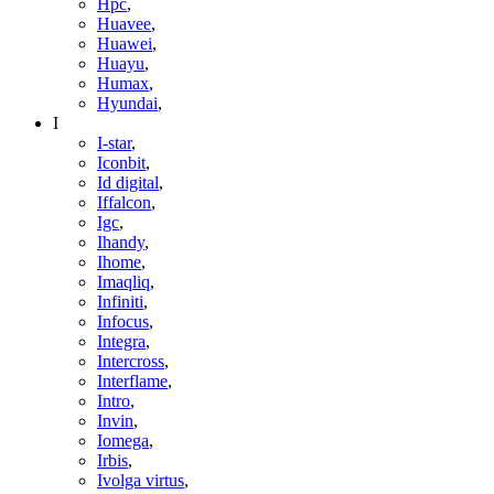
Hpc
,
Huavee
,
Huawei
,
Huayu
,
Humax
,
Hyundai
,
I
I-star
,
Iconbit
,
Id digital
,
Iffalcon
,
Igc
,
Ihandy
,
Ihome
,
Imaqliq
,
Infiniti
,
Infocus
,
Integra
,
Intercross
,
Interflame
,
Intro
,
Invin
,
Iomega
,
Irbis
,
Ivolga virtus
,