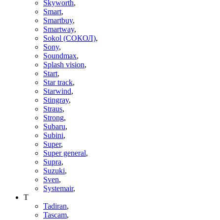
Skyworth
,
Smart
,
Smartbuy
,
Smartway
,
Sokol (СОКОЛ)
,
Sony
,
Soundmax
,
Splash vision
,
Start
,
Star track
,
Starwind
,
Stingray
,
Straus
,
Strong
,
Subaru
,
Subini
,
Super
,
Super general
,
Supra
,
Suzuki
,
Sven
,
Systemair
,
T
Tadiran
,
Tascam
,