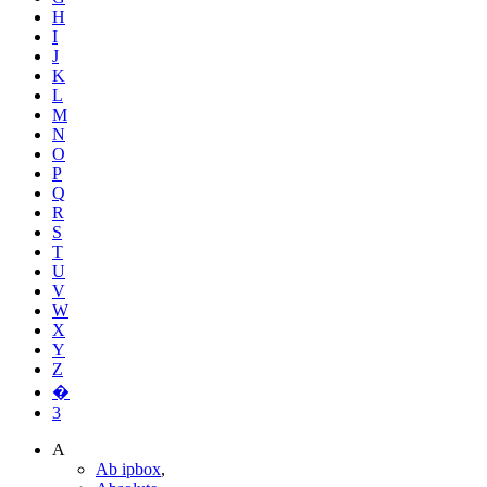
H
I
J
K
L
M
N
O
P
Q
R
S
T
U
V
W
X
Y
Z
�
3
A
Ab ipbox
,