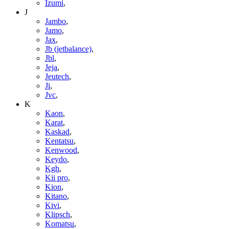
Izumi
,
J
Jambo
,
Jamo
,
Jax
,
Jb (jetbalance)
,
Jbl
,
Jeja
,
Jeutech
,
Ji
,
Jvc
,
K
Kaon
,
Karat
,
Kaskad
,
Kentatsu
,
Kenwood
,
Keydo
,
Kgh
,
Kii pro
,
Kion
,
Kitano
,
Kivi
,
Klipsch
,
Komatsu
,