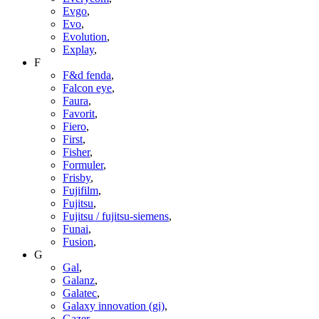
Evgo
,
Evo
,
Evolution
,
Explay
,
F
F&d fenda
,
Falcon eye
,
Faura
,
Favorit
,
Fiero
,
First
,
Fisher
,
Formuler
,
Frisby
,
Fujifilm
,
Fujitsu
,
Fujitsu / fujitsu-siemens
,
Funai
,
Fusion
,
G
Gal
,
Galanz
,
Galatec
,
Galaxy innovation (gi)
,
Gazer
,