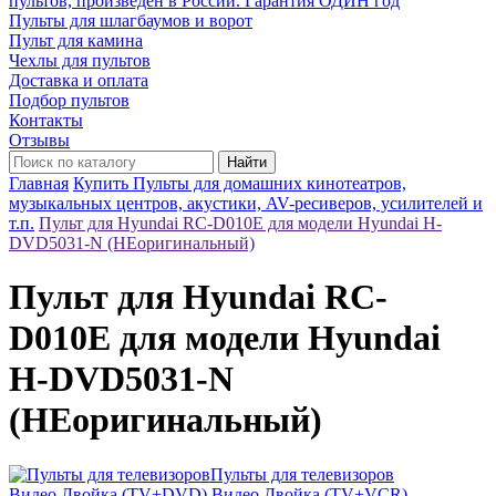
пультов, произведён в России. Гарантия ОДИН год
Пульты для шлагбаумов и ворот
Пульт для камина
Чехлы для пультов
Доставка и оплата
Подбор пультов
Контакты
Отзывы
Найти
Главная
Купить Пульты для домашних кинотеатров,
музыкальных центров, акустики, AV-ресиверов, усилителей и
т.п.
Пульт для Hyundai RC-D010E для модели Hyundai H-
DVD5031-N (НЕоригинальный)
Пульт для Hyundai RC-
D010E для модели Hyundai
H-DVD5031-N
(НЕоригинальный)
Пульты для телевизоров
Видео Двойка (TV+DVD)
Видео Двойка (TV+VCR)