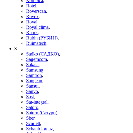
Rombica
,
Rotel
,
Roverscan
,
Rovex
,
Royal
,
Royal clima
,
Ruark
,
Rubin (РУБИН)
,
Ruimatech
,
S
Sadko (САДКО)
,
Sagemcom
,
Sakata
,
Samsung
,
Samtron
,
Sangean
,
Sansui
,
Sanyo
,
Sast
,
Sat-integral
,
Satpro
,
Saturn (Сатурн)
,
Sber
,
Scarlett
,
Schaub lorenz
,