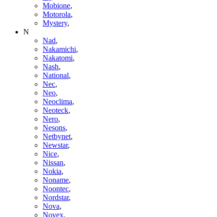
Mobione
,
Motorola
,
Mystery
,
N
Nad
,
Nakamichi
,
Nakatomi
,
Nash
,
National
,
Nec
,
Neo
,
Neoclima
,
Neoteck
,
Nero
,
Nesons
,
Netbynet
,
Newstar
,
Nice
,
Nissan
,
Nokia
,
Noname
,
Noontec
,
Nordstar
,
Nova
,
Novex
,