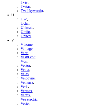
Tvjet
,
Tvstar
,
Tvt (skyworth)
,
U
U2c
,
Uclan
,
Ultimate
,
Umiio
,
United
,
V
V-home
,
Vantage
,
Varta
,
Vast&volt
,
Vds
,
Vector
,
Vekta
,
Velas
,
Velodyne
,
Venterra
,
Veris
,
Vermax
,
Vertex
,
Ves electric
,
Vestel
,