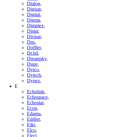
Dialog
,
Digisat
,
Digital
,
Digma
,
Dimplex
,
Distar
,
Divisat
,
Dns
,
Doffler
,
Dr.hd
,
Dreamsky
,
Dune
,
Dvico
,
Dvtech
,
Dynex
,
E
Echolink
,
Echospace
,
Echostar
,
Econ
,
Edamu
,
Edifier
,
Eiki
,
Elco
,
Elect
,