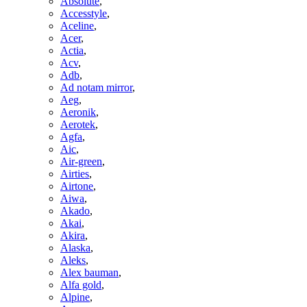
Absolute
,
Accesstyle
,
Aceline
,
Acer
,
Actia
,
Acv
,
Adb
,
Ad notam mirror
,
Aeg
,
Aeronik
,
Aerotek
,
Agfa
,
Aic
,
Air-green
,
Airties
,
Airtone
,
Aiwa
,
Akado
,
Akai
,
Akira
,
Alaska
,
Aleks
,
Alex bauman
,
Alfa gold
,
Alpine
,