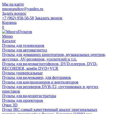
Мы на карте
mnogopultov@yandex.ru
Задать вопрос
+7 (962) 958-56-58
Заказать звонок
Корзина
0
Меню
Каталог
Пульты для телевизоров
Пульты для автомагнитол
Пульты для домашних кинотеатров, музыкальных центров,
акустики, AV-ресиверов, усилителей и т.п.
Пульты для видеомагнитофонов, DVD-плееров, DVD-
RECORDER, комби DVD+VCR
Пульты универсальные
Пульты для видеокамер, для фоторамок
Пульты для кондиционеров и вентиляторов
Пульты для ресиверов DVB-T2, спутниковых и других
приставок
Пульты для видеорегистратора
Пульты для проекторов
Очки 3D
Пульт IRC-самый качественный аналог оригинальных