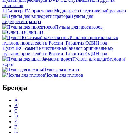
Пульты для ресиверов DVB-T2, спутниковых и других
приставок
HD-плеер
TV приставки
Медиаплеер
Спутниковый ресивер
Пульты для
видеорегистратора
Пульты для проекторов
Очки 3D
Пульт IRC-самый качественный аналог оригинальных
пультов, произведён в России. Гарантия ОДИН год
Пульты для шлагбаумов и
ворот
Пульт для камина
Чехлы для пультов
Бренды
A
B
C
D
E
F
G