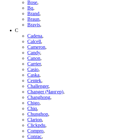
Bose
,
Bq
,
Brand
,
Braun
,
Bravis
,
C
Cadena
,
Calcell
,
Cameron
,
Candy
,
Canon
,
Carrier
,
Casio
,
Caska
,
Centek
,
Challenger
,
Changer (Чангер)
,
Changhong
,
Chigo
,
Chiq
,
Chunghop
,
Clarion
,
Clickpdu
,
Compro
,
Conrac
,