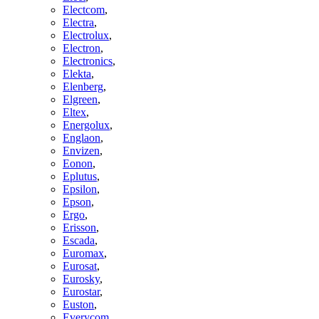
Electcom
,
Electra
,
Electrolux
,
Electron
,
Electronics
,
Elekta
,
Elenberg
,
Elgreen
,
Eltex
,
Energolux
,
Englaon
,
Envizen
,
Eonon
,
Eplutus
,
Epsilon
,
Epson
,
Ergo
,
Erisson
,
Escada
,
Euromax
,
Eurosat
,
Eurosky
,
Eurostar
,
Euston
,
Everycom
,