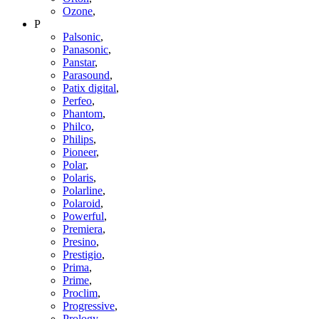
Ozone
,
P
Palsonic
,
Panasonic
,
Panstar
,
Parasound
,
Patix digital
,
Perfeo
,
Phantom
,
Philco
,
Philips
,
Pioneer
,
Polar
,
Polaris
,
Polarline
,
Polaroid
,
Powerful
,
Premiera
,
Presino
,
Prestigio
,
Prima
,
Prime
,
Proclim
,
Progressive
,
Prology
,