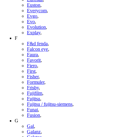
Euston
,
Everycom
,
Evgo
,
Evo
,
Evolution
,
Explay
,
F
F&d fenda
,
Falcon eye
,
Faura
,
Favorit
,
Fiero
,
First
,
Fisher
,
Formuler
,
Frisby
,
Fujifilm
,
Fujitsu
,
Fujitsu / fujitsu-siemens
,
Funai
,
Fusion
,
G
Gal
,
Galanz
,