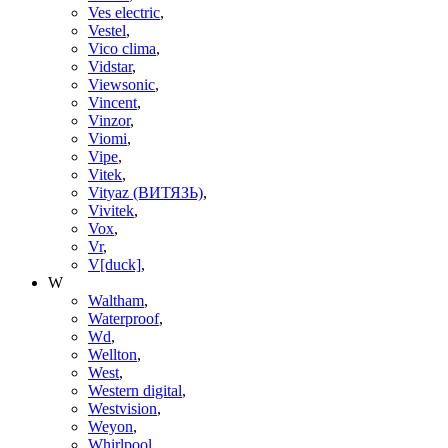
Ves electric
,
Vestel
,
Vico clima
,
Vidstar
,
Viewsonic
,
Vincent
,
Vinzor
,
Viomi
,
Vipe
,
Vitek
,
Vityaz (ВИТЯЗЬ)
,
Vivitek
,
Vox
,
Vr
,
V[duck]
,
W
Waltham
,
Waterproof
,
Wd
,
Wellton
,
West
,
Western digital
,
Westvision
,
Weyon
,
Whirlpool
,