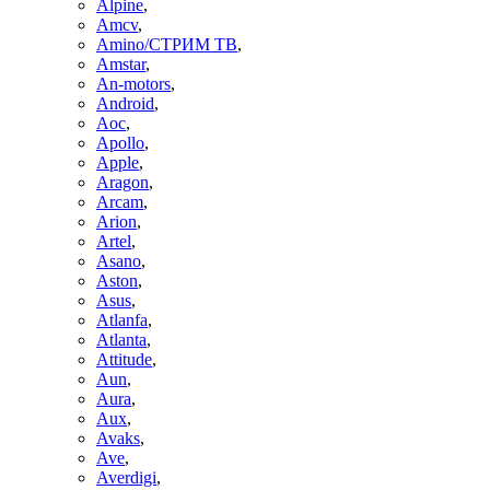
Alpine
,
Amcv
,
Amino/СТРИМ ТВ
,
Amstar
,
An-motors
,
Android
,
Aoc
,
Apollo
,
Apple
,
Aragon
,
Arcam
,
Arion
,
Artel
,
Asano
,
Aston
,
Asus
,
Atlanfa
,
Atlanta
,
Attitude
,
Aun
,
Aura
,
Aux
,
Avaks
,
Ave
,
Averdigi
,