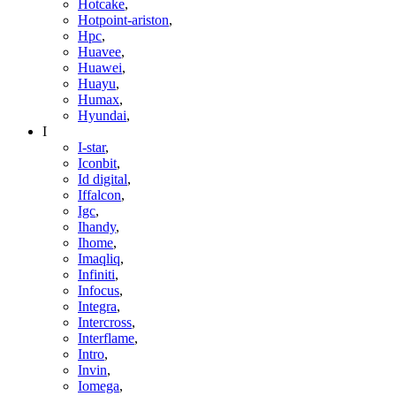
Hotcake
,
Hotpoint-ariston
,
Hpc
,
Huavee
,
Huawei
,
Huayu
,
Humax
,
Hyundai
,
I
I-star
,
Iconbit
,
Id digital
,
Iffalcon
,
Igc
,
Ihandy
,
Ihome
,
Imaqliq
,
Infiniti
,
Infocus
,
Integra
,
Intercross
,
Interflame
,
Intro
,
Invin
,
Iomega
,