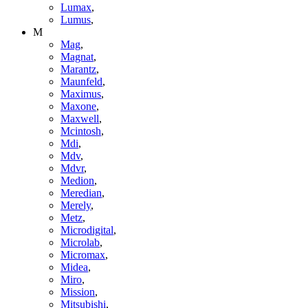
Lumax
,
Lumus
,
M
Mag
,
Magnat
,
Marantz
,
Maunfeld
,
Maximus
,
Maxone
,
Maxwell
,
Mcintosh
,
Mdi
,
Mdv
,
Mdvr
,
Medion
,
Meredian
,
Merely
,
Metz
,
Microdigital
,
Microlab
,
Micromax
,
Midea
,
Miro
,
Mission
,
Mitsubishi
,