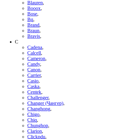
Blauren
,
Booox
,
Bose
,
Bq
,
Brand
,
Braun
,
Bravis
,
C
Cadena
,
Calcell
,
Cameron
,
Candy
,
Canon
,
Carrier
,
Casio
,
Caska
,
Centek
,
Challenger
,
Changer (Чангер)
,
Changhong
,
Chigo
,
Chiq
,
Chunghop
,
Clarion
,
Clickpdu
,