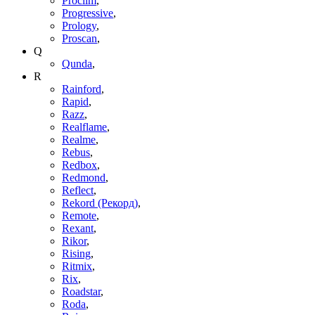
Proclim
,
Progressive
,
Prology
,
Proscan
,
Q
Qunda
,
R
Rainford
,
Rapid
,
Razz
,
Realflame
,
Realme
,
Rebus
,
Redbox
,
Redmond
,
Reflect
,
Rekord (Рекорд)
,
Remote
,
Rexant
,
Rikor
,
Rising
,
Ritmix
,
Rix
,
Roadstar
,
Roda
,