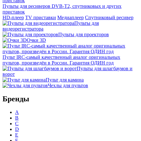
Пульты для ресиверов DVB-T2, спутниковых и других
приставок
HD-плеер
TV приставки
Медиаплеер
Спутниковый ресивер
Пульты для
видеорегистратора
Пульты для проекторов
Очки 3D
Пульт IRC-самый качественный аналог оригинальных
пультов, произведён в России. Гарантия ОДИН год
Пульты для шлагбаумов и
ворот
Пульт для камина
Чехлы для пультов
Бренды
A
B
C
D
E
F