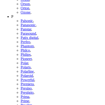
Orson
,
Orton
,
Ozone
,
P
Palsonic
,
Panasonic
,
Panstar
,
Parasound
,
Patix digital
,
Perfeo
,
Phantom
,
Philco
,
Philips
,
Pioneer
,
Polar
,
Polaris
,
Polarline
,
Polaroid
,
Powerful
,
Premiera
,
Presino
,
Prestigio
,
Prima
,
Prime
,