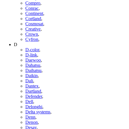
Compro
,
Conrac
,
Continent
,
Cortland
,
Cosmosat
,
Creative
,
Crown
,
Cyfron
,
D
D-color
,
D-link
,
Daewoo
,
Dahatsu
,
Daihatsu
,
Daikin
,
Dali
,
Dantex
,
Dartland
,
Defender
,
Dell
,
Delonghi
,
Delta systems
,
Denn
,
Denon
,
Desay
,