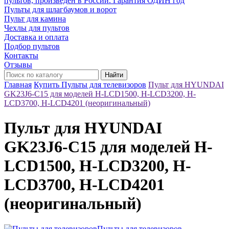
пультов, произведён в России. Гарантия ОДИН год
Пульты для шлагбаумов и ворот
Пульт для камина
Чехлы для пультов
Доставка и оплата
Подбор пультов
Контакты
Отзывы
Найти
Главная
Купить Пульты для телевизоров
Пульт для HYUNDAI
GK23J6-C15 для моделей H-LCD1500, H-LCD3200, H-
LCD3700, H-LCD4201 (неоригинальный)
Пульт для HYUNDAI
GK23J6-C15 для моделей H-
LCD1500, H-LCD3200, H-
LCD3700, H-LCD4201
(неоригинальный)
Пульты для телевизоров