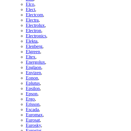
Elco
,
Elect
,
Electcom
,
Electra
,
Electrolux
,
Electron
,
Electronics
,
Elekta
,
Elenberg
,
Elgreen
,
Eltex
,
Energolux
,
Englaon
,
Envizen
,
Eonon
,
Eplutus
,
Epsilon
,
Epson
,
Ergo
,
Erisson
,
Escada
,
Euromax
,
Eurosat
,
Eurosky
,
Eurostar
,