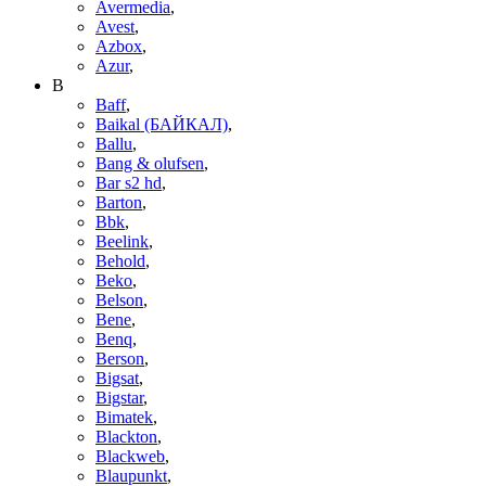
Avermedia
,
Avest
,
Azbox
,
Azur
,
B
Baff
,
Baikal (БАЙКАЛ)
,
Ballu
,
Bang & olufsen
,
Bar s2 hd
,
Barton
,
Bbk
,
Beelink
,
Behold
,
Beko
,
Belson
,
Bene
,
Benq
,
Berson
,
Bigsat
,
Bigstar
,
Bimatek
,
Blackton
,
Blackweb
,
Blaupunkt
,