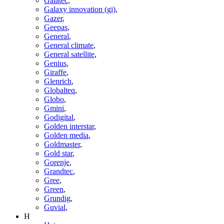
Galatec
,
Galaxy innovation (gi)
,
Gazer
,
Geepas
,
General
,
General climate
,
General satellite
,
Genius
,
Giraffe
,
Glenrich
,
Globalteq
,
Globo
,
Gmini
,
Godigital
,
Golden interstar
,
Golden media
,
Goldmaster
,
Gold star
,
Gorenje
,
Grandtec
,
Gree
,
Green
,
Grundig
,
Guvial
,
H