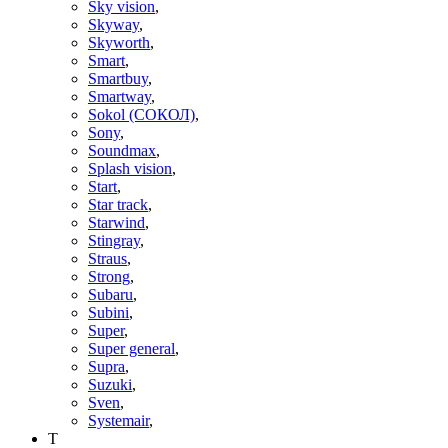
Sky vision
,
Skyway
,
Skyworth
,
Smart
,
Smartbuy
,
Smartway
,
Sokol (СОКОЛ)
,
Sony
,
Soundmax
,
Splash vision
,
Start
,
Star track
,
Starwind
,
Stingray
,
Straus
,
Strong
,
Subaru
,
Subini
,
Super
,
Super general
,
Supra
,
Suzuki
,
Sven
,
Systemair
,
T