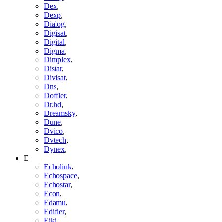
Dex
,
Dexp
,
Dialog
,
Digisat
,
Digital
,
Digma
,
Dimplex
,
Distar
,
Divisat
,
Dns
,
Doffler
,
Dr.hd
,
Dreamsky
,
Dune
,
Dvico
,
Dvtech
,
Dynex
,
E
Echolink
,
Echospace
,
Echostar
,
Econ
,
Edamu
,
Edifier
,
Eiki
,