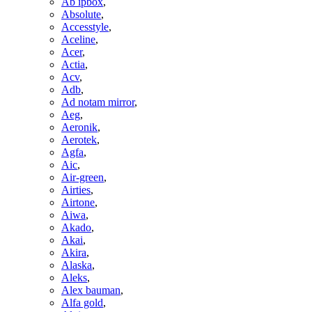
Ab ipbox
,
Absolute
,
Accesstyle
,
Aceline
,
Acer
,
Actia
,
Acv
,
Adb
,
Ad notam mirror
,
Aeg
,
Aeronik
,
Aerotek
,
Agfa
,
Aic
,
Air-green
,
Airties
,
Airtone
,
Aiwa
,
Akado
,
Akai
,
Akira
,
Alaska
,
Aleks
,
Alex bauman
,
Alfa gold
,