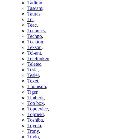
Tadiran
,
Tascam
,
Tauras
,
Tcl
,
Teac
,
Technics
,
Techno
,
Teckton
,
Tekson
,
Tel-ant
,
Telefunken
,
Teletec
,
Tesla
,
Tesler
,
Texet
,
Thomson
,
Tiger
,
Timberk
,
Top box
,
Topdevice
,
Topfield
,
Toshiba
,
Toyota
,
Trony
,
Tuvio
,