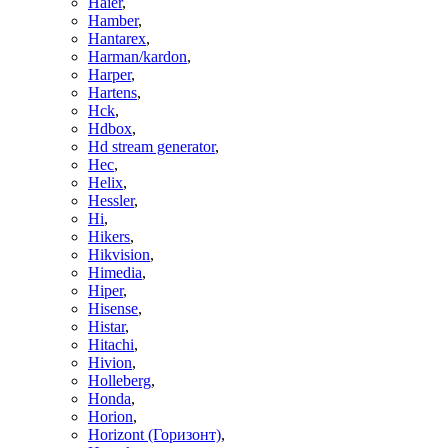
Haier
,
Hamber
,
Hantarex
,
Harman/kardon
,
Harper
,
Hartens
,
Hck
,
Hdbox
,
Hd stream generator
,
Hec
,
Helix
,
Hessler
,
Hi
,
Hikers
,
Hikvision
,
Himedia
,
Hiper
,
Hisense
,
Histar
,
Hitachi
,
Hivion
,
Holleberg
,
Honda
,
Horion
,
Horizont (Горизонт)
,