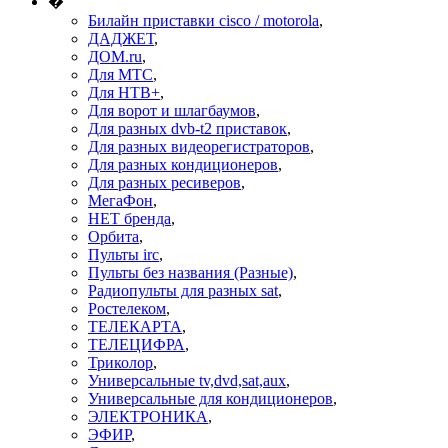
�
Билайн приставки cisco / motorola
,
ДАДЖЕТ
,
ДОМ.ru
,
Для МТС
,
Для НТВ+
,
Для ворот и шлагбаумов
,
Для разных dvb-t2 приставок
,
Для разных видеорегистраторов
,
Для разных кондиционеров
,
Для разных ресиверов
,
МегаФон
,
НЕТ бренда
,
Орбита
,
Пульты irc
,
Пульты без названия (Разные)
,
Радиопульты для разных sat
,
Ростелеком
,
ТЕЛЕКАРТА
,
ТЕЛЕЦИФРА
,
Триколор
,
Универсальные tv,dvd,sat,aux
,
Универсальные для кондиционеров
,
ЭЛЕКТРОНИКА
,
ЭФИР
,