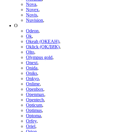
Nova
,
Novex
,
Novis
,
Nuvision
,
O
Odeon
,
Ok
,
Okeah (ОКЕАН)
,
Oklick (ОКЛИК)
,
Olto
,
Olympus gold
,
Onext
,
Onida
,
Oniks
,
Onkyo
,
Onlime
,
Openbox
,
Openmax
,
Opentech
,
Opticum
,
Optimus
,
Optoma
,
Orfey
,
Oriel
,
Orion
,