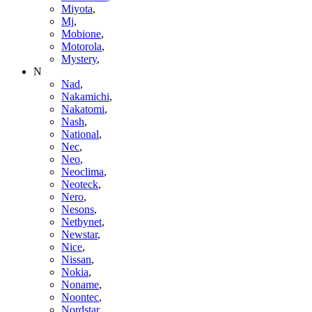
Miyota
,
Mj
,
Mobione
,
Motorola
,
Mystery
,
N
Nad
,
Nakamichi
,
Nakatomi
,
Nash
,
National
,
Nec
,
Neo
,
Neoclima
,
Neoteck
,
Nero
,
Nesons
,
Netbynet
,
Newstar
,
Nice
,
Nissan
,
Nokia
,
Noname
,
Noontec
,
Nordstar
,