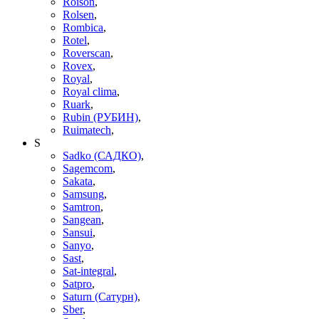
Roison
,
Rolsen
,
Rombica
,
Rotel
,
Roverscan
,
Rovex
,
Royal
,
Royal clima
,
Ruark
,
Rubin (РУБИН)
,
Ruimatech
,
S
Sadko (САДКО)
,
Sagemcom
,
Sakata
,
Samsung
,
Samtron
,
Sangean
,
Sansui
,
Sanyo
,
Sast
,
Sat-integral
,
Satpro
,
Saturn (Сатурн)
,
Sber
,