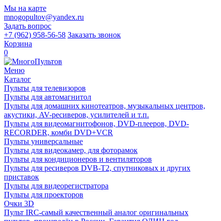
Мы на карте
mnogopultov@yandex.ru
Задать вопрос
+7 (962) 958-56-58
Заказать звонок
Корзина
0
Меню
Каталог
Пульты для телевизоров
Пульты для автомагнитол
Пульты для домашних кинотеатров, музыкальных центров,
акустики, AV-ресиверов, усилителей и т.п.
Пульты для видеомагнитофонов, DVD-плееров, DVD-
RECORDER, комби DVD+VCR
Пульты универсальные
Пульты для видеокамер, для фоторамок
Пульты для кондиционеров и вентиляторов
Пульты для ресиверов DVB-T2, спутниковых и других
приставок
Пульты для видеорегистратора
Пульты для проекторов
Очки 3D
Пульт IRC-самый качественный аналог оригинальных