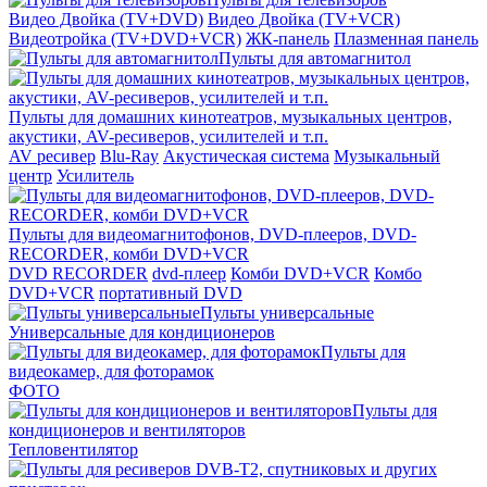
Видео Двойка (TV+DVD)
Видео Двойка (TV+VCR)
Видеотройка (TV+DVD+VCR)
ЖК-панель
Плазменная панель
Пульты для автомагнитол
Пульты для домашних кинотеатров, музыкальных центров,
акустики, AV-ресиверов, усилителей и т.п.
AV ресивер
Blu-Ray
Акустическая система
Музыкальный
центр
Усилитель
Пульты для видеомагнитофонов, DVD-плееров, DVD-
RECORDER, комби DVD+VCR
DVD RECORDER
dvd-плеер
Комби DVD+VCR
Комбо
DVD+VCR
портативный DVD
Пульты универсальные
Универсальные для кондиционеров
Пульты для
видеокамер, для фоторамок
ФОТО
Пульты для
кондиционеров и вентиляторов
Тепловентилятор