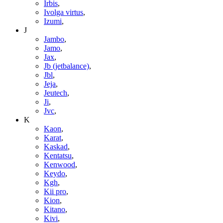
Irbis
,
Ivolga virtus
,
Izumi
,
J
Jambo
,
Jamo
,
Jax
,
Jb (jetbalance)
,
Jbl
,
Jeja
,
Jeutech
,
Ji
,
Jvc
,
K
Kaon
,
Karat
,
Kaskad
,
Kentatsu
,
Kenwood
,
Keydo
,
Kgh
,
Kii pro
,
Kion
,
Kitano
,
Kivi
,