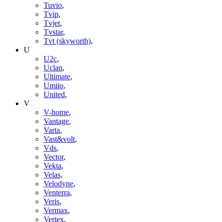
Tuvio
,
Tvip
,
Tvjet
,
Tvstar
,
Tvt (skyworth)
,
U
U2c
,
Uclan
,
Ultimate
,
Umiio
,
United
,
V
V-home
,
Vantage
,
Varta
,
Vast&volt
,
Vds
,
Vector
,
Vekta
,
Velas
,
Velodyne
,
Venterra
,
Veris
,
Vermax
,
Vertex
,