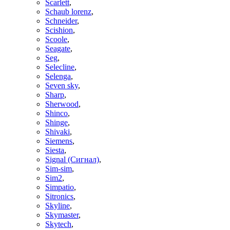
Scarlett
,
Schaub lorenz
,
Schneider
,
Scishion
,
Scoole
,
Seagate
,
Seg
,
Selecline
,
Selenga
,
Seven sky
,
Sharp
,
Sherwood
,
Shinco
,
Shinge
,
Shivaki
,
Siemens
,
Siesta
,
Signal (Сигнал)
,
Sim-sim
,
Sim2
,
Simpatio
,
Sitronics
,
Skyline
,
Skymaster
,
Skytech
,