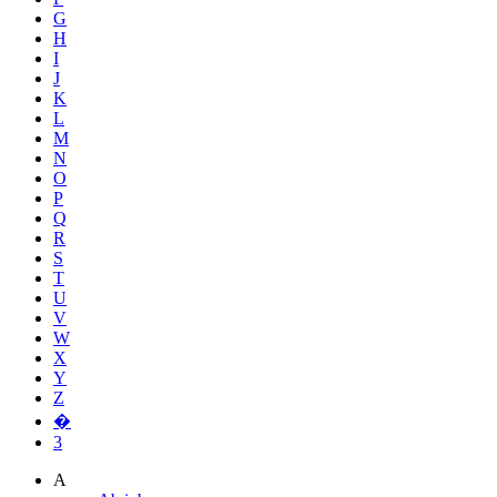
G
H
I
J
K
L
M
N
O
P
Q
R
S
T
U
V
W
X
Y
Z
�
3
A