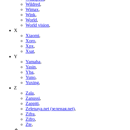
Wildred
,
Wimax
,
Wink
,
World
,
World vision
,
X
Xiaomi
,
Xoro
,
Xpx
,
Xsat
,
Y
Yamaha
,
Yasin
,
Yba
,
Yuno
,
Yuxing
,
Z
Zala
,
Zanussi
,
Zappiti
,
Zelenaya.net (зеленая.net)
,
Zifra
,
Zifro
,
Zte
,