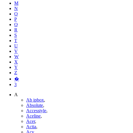
M
N
O
P
Q
R
S
T
U
V
W
X
Y
Z
�
3
A
Ab ipbox
,
Absolute
,
Accesstyle
,
Aceline
,
Acer
,
Actia
,
Acv
,