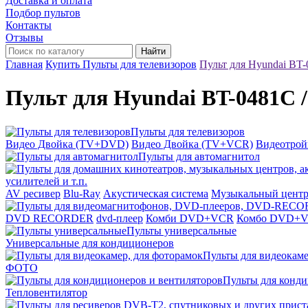
Доставка и оплата
Подбор пультов
Контакты
Отзывы
Найти
Главная
Купить Пульты для телевизоров
Пульт для Hyundai BT
Пульт для Hyundai BT-0481C 
Пульты для телевизоров
Видео Двойка (TV+DVD)
Видео Двойка (TV+VCR)
Видеотро
Пульты для автомагнитол
усилителей и т.п.
AV ресивер
Blu-Ray
Акустическая система
Музыкальный цент
DVD RECORDER
dvd-плеер
Комби DVD+VCR
Комбо DVD+
Пульты универсальные
Универсальные для кондиционеров
Пульты для видеокаме
ФОТО
Пульты для конди
Тепловентилятор