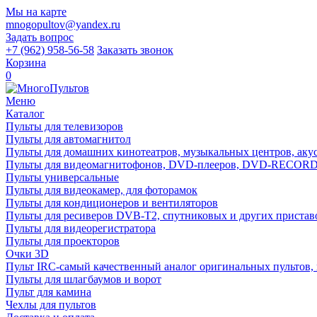
Мы на карте
mnogopultov@yandex.ru
Задать вопрос
+7 (962) 958-56-58
Заказать звонок
Корзина
0
Меню
Каталог
Пульты для телевизоров
Пульты для автомагнитол
Пульты для домашних кинотеатров, музыкальных центров, акуст
Пульты для видеомагнитофонов, DVD-плееров, DVD-RECO
Пульты универсальные
Пульты для видеокамер, для фоторамок
Пульты для кондиционеров и вентиляторов
Пульты для ресиверов DVB-T2, спутниковых и других пристав
Пульты для видеорегистратора
Пульты для проекторов
Очки 3D
Пульт IRC-самый качественный аналог оригинальных пультов,
Пульты для шлагбаумов и ворот
Пульт для камина
Чехлы для пультов