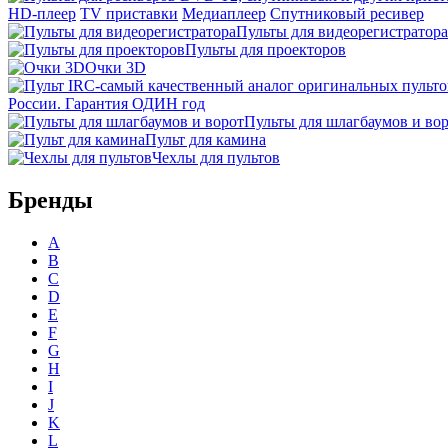
HD-плеер
TV приставки
Медиаплеер
Спутниковый ресивер
Пульты для видеорегистратора
Пульты для проекторов
Очки 3D
России. Гарантия ОДИН год
Пульты для шлагбаумов и во
Пульт для камина
Чехлы для пультов
Бренды
A
B
C
D
E
F
G
H
I
J
K
L