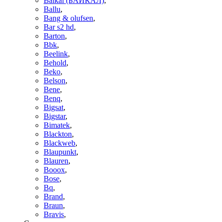
Baikal (БАЙКАЛ)
,
Ballu
,
Bang & olufsen
,
Bar s2 hd
,
Barton
,
Bbk
,
Beelink
,
Behold
,
Beko
,
Belson
,
Bene
,
Benq
,
Bigsat
,
Bigstar
,
Bimatek
,
Blackton
,
Blackweb
,
Blaupunkt
,
Blauren
,
Booox
,
Bose
,
Bq
,
Brand
,
Braun
,
Bravis
,