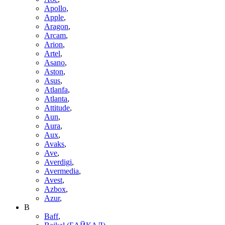
Apollo
,
Apple
,
Aragon
,
Arcam
,
Arion
,
Artel
,
Asano
,
Aston
,
Asus
,
Atlanfa
,
Atlanta
,
Attitude
,
Aun
,
Aura
,
Aux
,
Avaks
,
Ave
,
Averdigi
,
Avermedia
,
Avest
,
Azbox
,
Azur
,
B
Baff
,