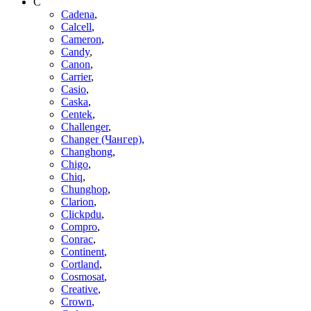
C
Cadena
,
Calcell
,
Cameron
,
Candy
,
Canon
,
Carrier
,
Casio
,
Caska
,
Centek
,
Challenger
,
Changer (Чангер)
,
Changhong
,
Chigo
,
Chiq
,
Chunghop
,
Clarion
,
Clickpdu
,
Compro
,
Conrac
,
Continent
,
Cortland
,
Cosmosat
,
Creative
,
Crown
,