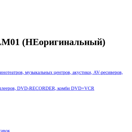
20LM01 (НЕоригинальный)
инотеатров, музыкальных центров, акустики, AV-ресиверов,
D-плееров, DVD-RECORDER, комби DVD+VCR
тавок