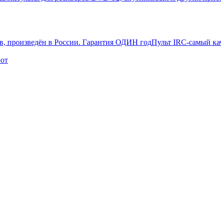
Пульт IRC-самый ка
рот