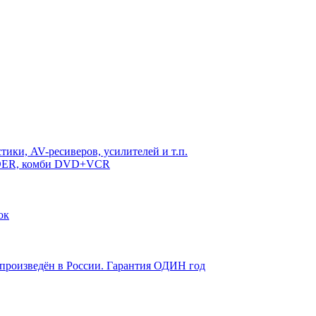
ики, AV-ресиверов, усилителей и т.п.
RDER, комби DVD+VCR
ок
 произведён в России. Гарантия ОДИН год