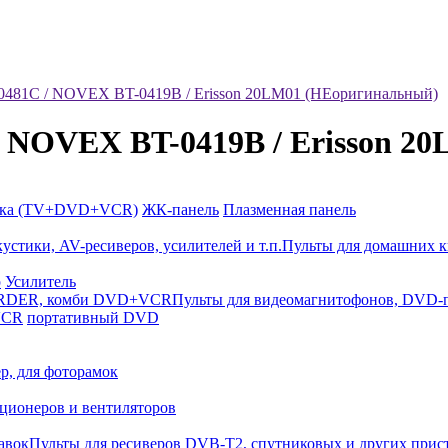
-0481C / NOVEX BT-0419B / Erisson 20LM01 (НЕоригинальный)
/ NOVEX BT-0419B / Erisson 
йка (TV+DVD+VCR)
ЖК-панель
Плазменная панель
Пульты для домашних к
р
Усилитель
Пульты для видеомагнитофонов, DV
VCR
портативный DVD
р, для фоторамок
ционеров и вентиляторов
Пульты для ресиверов DVB-T2, спутниковых и других прис