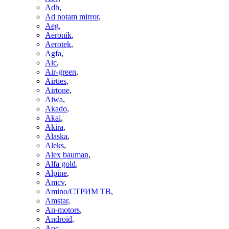
Adb
,
Ad notam mirror
,
Aeg
,
Aeronik
,
Aerotek
,
Agfa
,
Aic
,
Air-green
,
Airties
,
Airtone
,
Aiwa
,
Akado
,
Akai
,
Akira
,
Alaska
,
Aleks
,
Alex bauman
,
Alfa gold
,
Alpine
,
Amcv
,
Amino/СТРИМ ТВ
,
Amstar
,
An-motors
,
Android
,
Aoc
,