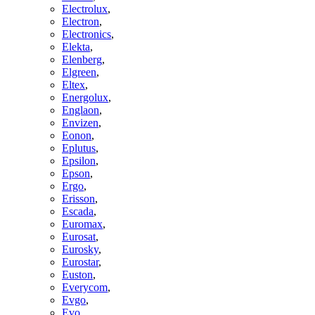
Electrolux
,
Electron
,
Electronics
,
Elekta
,
Elenberg
,
Elgreen
,
Eltex
,
Energolux
,
Englaon
,
Envizen
,
Eonon
,
Eplutus
,
Epsilon
,
Epson
,
Ergo
,
Erisson
,
Escada
,
Euromax
,
Eurosat
,
Eurosky
,
Eurostar
,
Euston
,
Everycom
,
Evgo
,
Evo
,