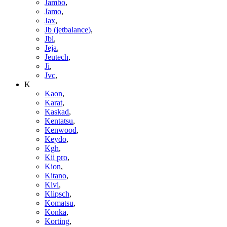
Jambo
,
Jamo
,
Jax
,
Jb (jetbalance)
,
Jbl
,
Jeja
,
Jeutech
,
Ji
,
Jvc
,
K
Kaon
,
Karat
,
Kaskad
,
Kentatsu
,
Kenwood
,
Keydo
,
Kgh
,
Kii pro
,
Kion
,
Kitano
,
Kivi
,
Klipsch
,
Komatsu
,
Konka
,
Korting
,