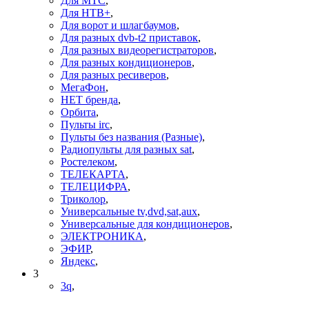
Для МТС
,
Для НТВ+
,
Для ворот и шлагбаумов
,
Для разных dvb-t2 приставок
,
Для разных видеорегистраторов
,
Для разных кондиционеров
,
Для разных ресиверов
,
МегаФон
,
НЕТ бренда
,
Орбита
,
Пульты irc
,
Пульты без названия (Разные)
,
Радиопульты для разных sat
,
Ростелеком
,
ТЕЛЕКАРТА
,
ТЕЛЕЦИФРА
,
Триколор
,
Универсальные tv,dvd,sat,aux
,
Универсальные для кондиционеров
,
ЭЛЕКТРОНИКА
,
ЭФИР
,
Яндекс
,
3
3q
,