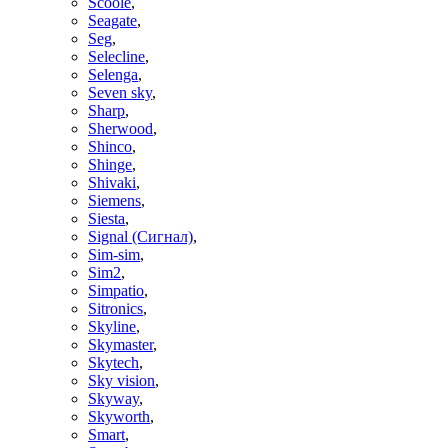
Scoole
,
Seagate
,
Seg
,
Selecline
,
Selenga
,
Seven sky
,
Sharp
,
Sherwood
,
Shinco
,
Shinge
,
Shivaki
,
Siemens
,
Siesta
,
Signal (Сигнал)
,
Sim-sim
,
Sim2
,
Simpatio
,
Sitronics
,
Skyline
,
Skymaster
,
Skytech
,
Sky vision
,
Skyway
,
Skyworth
,
Smart
,