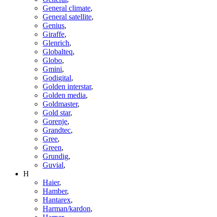
General climate
,
General satellite
,
Genius
,
Giraffe
,
Glenrich
,
Globalteq
,
Globo
,
Gmini
,
Godigital
,
Golden interstar
,
Golden media
,
Goldmaster
,
Gold star
,
Gorenje
,
Grandtec
,
Gree
,
Green
,
Grundig
,
Guvial
,
H
Haier
,
Hamber
,
Hantarex
,
Harman/kardon
,