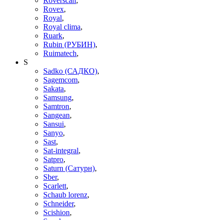
Roverscan
,
Rovex
,
Royal
,
Royal clima
,
Ruark
,
Rubin (РУБИН)
,
Ruimatech
,
S
Sadko (САДКО)
,
Sagemcom
,
Sakata
,
Samsung
,
Samtron
,
Sangean
,
Sansui
,
Sanyo
,
Sast
,
Sat-integral
,
Satpro
,
Saturn (Сатурн)
,
Sber
,
Scarlett
,
Schaub lorenz
,
Schneider
,
Scishion
,