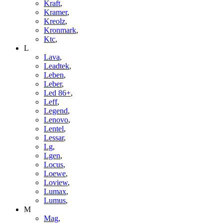
Kraft
,
Kramer
,
Kreolz
,
Kronmark
,
Ktc
,
L
Lava
,
Leadtek
,
Leben
,
Leber
,
Led 86+
,
Leff
,
Legend
,
Lenovo
,
Lentel
,
Lessar
,
Lg
,
Lgen
,
Locus
,
Loewe
,
Loview
,
Lumax
,
Lumus
,
M
Mag
,