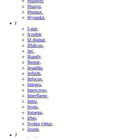
Huawei
,
Huayu
,
Humax
,
Hyundai
,
I
I-star
,
Iconbit
,
Id digital
,
Iffalcon
,
Igc
,
Ihandy
,
Ihome
,
Imaqliq
,
Infiniti
,
Infocus
,
Integra
,
Intercross
,
Interflame
,
Intro
,
Invin
,
Iomega
,
Irbis
,
Ivolga virtus
,
Izumi
,
J