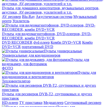
Пульты для домашних кинотеатров, музыкальных центров,
акустики, AV-ресиверов, усилителей и т.п.
AV ресивер
Blu-Ray
Акустическая система
Музыкальный
центр
Усилитель
Пульты для видеомагнитофонов, DVD-плееров, DVD-
RECORDER, комби DVD+VCR
DVD RECORDER
dvd-плеер
Комби DVD+VCR
Комбо
DVD+VCR
портативный DVD
Пульты универсальные
Универсальные для кондиционеров
Пульты для
видеокамер, для фоторамок
ФОТО
Пульты для
кондиционеров и вентиляторов
Тепловентилятор
Пульты для ресиверов DVB-T2, спутниковых и других
приставок
HD-плеер
TV приставки
Медиаплеер
Спутниковый ресивер
Пульты для