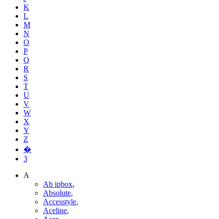
K
L
M
N
O
P
Q
R
S
T
U
V
W
X
Y
Z
�
3
A
Ab ipbox
,
Absolute
,
Accesstyle
,
Aceline
,