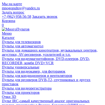
Мы на карте
mnogopultov@yandex.ru
Задать вопрос
+7 (962) 958-56-58
Заказать звонок
Корзина
0
Меню
Каталог
Пульты для телевизоров
Пульты для автомагнитол
Пульты для домашних кинотеатров, музыкальных центров,
акустики, AV-ресиверов, усилителей и т.п.
Пульты для видеомагнитофонов, DVD-плееров, DVD-
RECORDER, комби DVD+VCR
Пульты универсальные
Пульты для видеокамер, для фоторамок
Пульты для кондиционеров и вентиляторов
Пульты для ресиверов DVB-T2, спутниковых и других
приставок
Пульты для видеорегистратора
Пульты для проекторов
Очки 3D
Пульт IRC-самый качественный аналог оригинальных