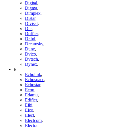
Digital
,
Digma
,
Dimplex
,
Distar
,
Divisat
,
Dns
,
Doffler
,
Dr.hd
,
Dreamsky
,
Dune
,
Dvico
,
Dvtech
,
Dynex
,
E
Echolink
,
Echospace
,
Echostar
,
Econ
,
Edamu
,
Edifier
,
Eiki
,
Elco
,
Elect
,
Electcom
,
Electra
,