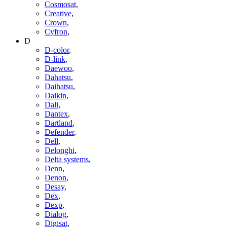
Cosmosat
,
Creative
,
Crown
,
Cyfron
,
D
D-color
,
D-link
,
Daewoo
,
Dahatsu
,
Daihatsu
,
Daikin
,
Dali
,
Dantex
,
Dartland
,
Defender
,
Dell
,
Delonghi
,
Delta systems
,
Denn
,
Denon
,
Desay
,
Dex
,
Dexp
,
Dialog
,
Digisat
,