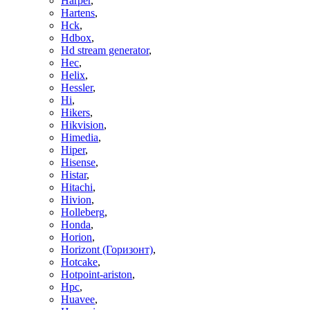
Harper
,
Hartens
,
Hck
,
Hdbox
,
Hd stream generator
,
Hec
,
Helix
,
Hessler
,
Hi
,
Hikers
,
Hikvision
,
Himedia
,
Hiper
,
Hisense
,
Histar
,
Hitachi
,
Hivion
,
Holleberg
,
Honda
,
Horion
,
Horizont (Горизонт)
,
Hotcake
,
Hotpoint-ariston
,
Hpc
,
Huavee
,