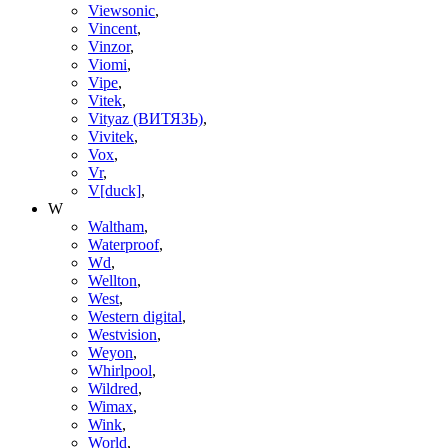
Viewsonic
,
Vincent
,
Vinzor
,
Viomi
,
Vipe
,
Vitek
,
Vityaz (ВИТЯЗЬ)
,
Vivitek
,
Vox
,
Vr
,
V[duck]
,
W
Waltham
,
Waterproof
,
Wd
,
Wellton
,
West
,
Western digital
,
Westvision
,
Weyon
,
Whirlpool
,
Wildred
,
Wimax
,
Wink
,
World
,