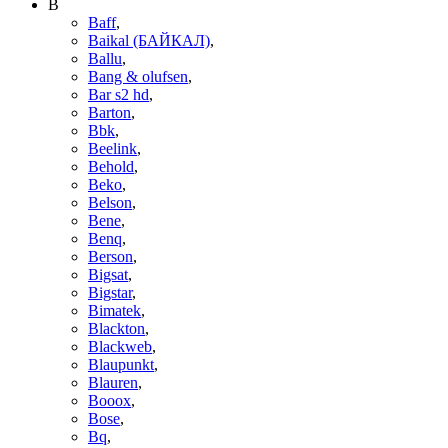
B
Baff
,
Baikal (БАЙКАЛ)
,
Ballu
,
Bang & olufsen
,
Bar s2 hd
,
Barton
,
Bbk
,
Beelink
,
Behold
,
Beko
,
Belson
,
Bene
,
Benq
,
Berson
,
Bigsat
,
Bigstar
,
Bimatek
,
Blackton
,
Blackweb
,
Blaupunkt
,
Blauren
,
Booox
,
Bose
,
Bq
,