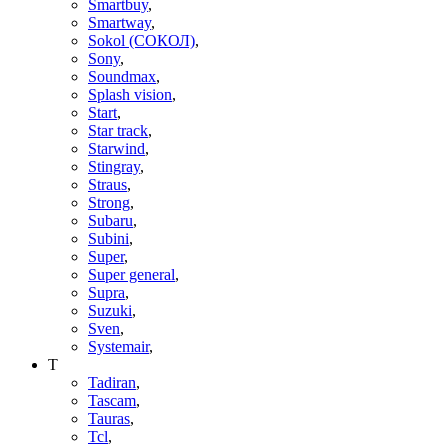
Smartbuy
,
Smartway
,
Sokol (СОКОЛ)
,
Sony
,
Soundmax
,
Splash vision
,
Start
,
Star track
,
Starwind
,
Stingray
,
Straus
,
Strong
,
Subaru
,
Subini
,
Super
,
Super general
,
Supra
,
Suzuki
,
Sven
,
Systemair
,
T
Tadiran
,
Tascam
,
Tauras
,
Tcl
,