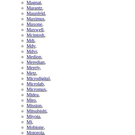
Magnat
,
Marantz
,
Maunfeld
,
Maximus
,
Maxone
,
Maxwell
,
Mcintosh
,
Mdi
,
Mdv
,
Mdvr
,
Medion
,
Meredian
,
Merely
,
Metz
,
Microdigital
,
Microlab
,
Micromax
,
Midea
,
Miro
,
Mission
,
Mitsubishi
,
Miyota
,
Mj
,
Mobione
,
Motorola
,