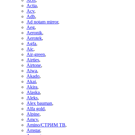
Acer
,
Actia
,
Acv
,
Adb
,
Ad notam mirror
,
Aeg
,
Aeronik
,
Aerotek
,
Agfa
,
Aic
,
Air-green
,
Airties
,
Airtone
,
Aiwa
,
Akado
,
Akai
,
Akira
,
Alaska
,
Aleks
,
Alex bauman
,
Alfa gold
,
Alpine
,
Amcv
,
Amino/СТРИМ ТВ
,
Amstar
,