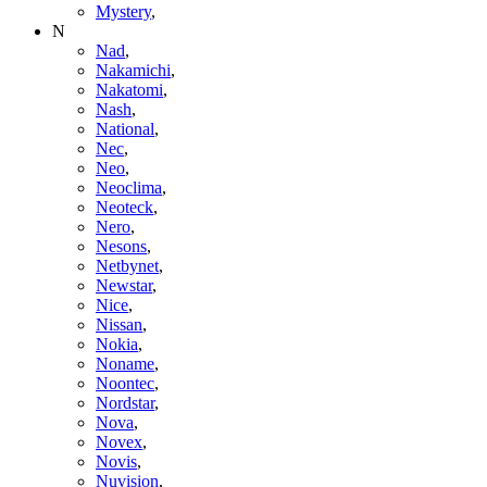
Mystery
,
N
Nad
,
Nakamichi
,
Nakatomi
,
Nash
,
National
,
Nec
,
Neo
,
Neoclima
,
Neoteck
,
Nero
,
Nesons
,
Netbynet
,
Newstar
,
Nice
,
Nissan
,
Nokia
,
Noname
,
Noontec
,
Nordstar
,
Nova
,
Novex
,
Novis
,
Nuvision
,