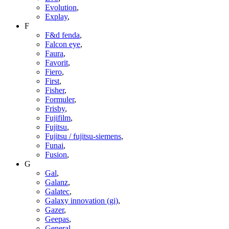
Evolution
,
Explay
,
F
F&d fenda
,
Falcon eye
,
Faura
,
Favorit
,
Fiero
,
First
,
Fisher
,
Formuler
,
Frisby
,
Fujifilm
,
Fujitsu
,
Fujitsu / fujitsu-siemens
,
Funai
,
Fusion
,
G
Gal
,
Galanz
,
Galatec
,
Galaxy innovation (gi)
,
Gazer
,
Geepas
,
General
,