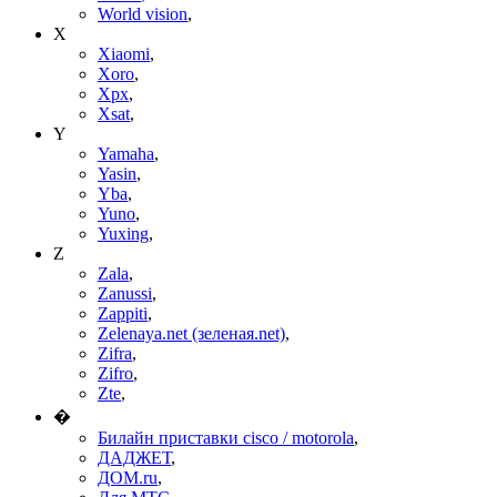
World vision
,
X
Xiaomi
,
Xoro
,
Xpx
,
Xsat
,
Y
Yamaha
,
Yasin
,
Yba
,
Yuno
,
Yuxing
,
Z
Zala
,
Zanussi
,
Zappiti
,
Zelenaya.net (зеленая.net)
,
Zifra
,
Zifro
,
Zte
,
�
Билайн приставки cisco / motorola
,
ДАДЖЕТ
,
ДОМ.ru
,