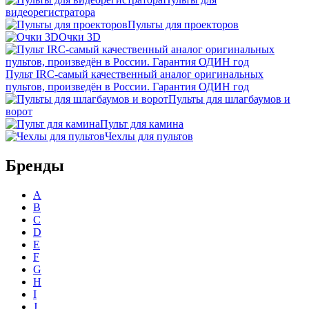
видеорегистратора
Пульты для проекторов
Очки 3D
Пульт IRC-самый качественный аналог оригинальных
пультов, произведён в России. Гарантия ОДИН год
Пульты для шлагбаумов и
ворот
Пульт для камина
Чехлы для пультов
Бренды
A
B
C
D
E
F
G
H
I
J