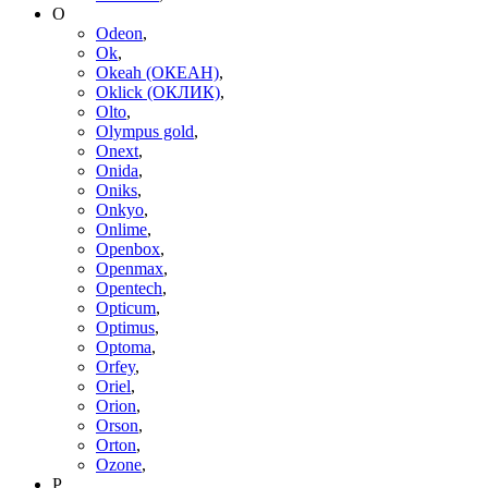
O
Odeon
,
Ok
,
Okeah (ОКЕАН)
,
Oklick (ОКЛИК)
,
Olto
,
Olympus gold
,
Onext
,
Onida
,
Oniks
,
Onkyo
,
Onlime
,
Openbox
,
Openmax
,
Opentech
,
Opticum
,
Optimus
,
Optoma
,
Orfey
,
Oriel
,
Orion
,
Orson
,
Orton
,
Ozone
,
P