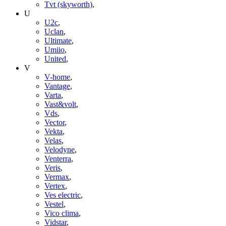
Tvt (skyworth)
,
U
U2c
,
Uclan
,
Ultimate
,
Umiio
,
United
,
V
V-home
,
Vantage
,
Varta
,
Vast&volt
,
Vds
,
Vector
,
Vekta
,
Velas
,
Velodyne
,
Venterra
,
Veris
,
Vermax
,
Vertex
,
Ves electric
,
Vestel
,
Vico clima
,
Vidstar
,