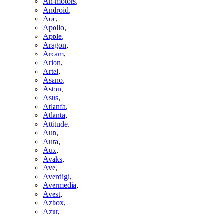
An-motors
,
Android
,
Aoc
,
Apollo
,
Apple
,
Aragon
,
Arcam
,
Arion
,
Artel
,
Asano
,
Aston
,
Asus
,
Atlanfa
,
Atlanta
,
Attitude
,
Aun
,
Aura
,
Aux
,
Avaks
,
Ave
,
Averdigi
,
Avermedia
,
Avest
,
Azbox
,
Azur
,