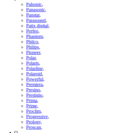
Palsonic
,
Panasonic
,
Panstar
,
Parasound
,
Patix digital
,
Perfeo
,
Phantom
,
Philco
,
Philips
,
Pioneer
,
Polar
,
Polaris
,
Polarline
,
Polaroid
,
Powerful
,
Premiera
,
Presino
,
Prestigio
,
Prima
,
Prime
,
Proclim
,
Progressive
,
Prology
,
Proscan
,
Q