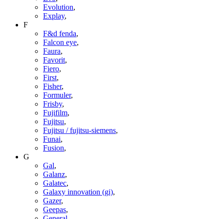
Evolution
,
Explay
,
F
F&d fenda
,
Falcon eye
,
Faura
,
Favorit
,
Fiero
,
First
,
Fisher
,
Formuler
,
Frisby
,
Fujifilm
,
Fujitsu
,
Fujitsu / fujitsu-siemens
,
Funai
,
Fusion
,
G
Gal
,
Galanz
,
Galatec
,
Galaxy innovation (gi)
,
Gazer
,
Geepas
,
General
,