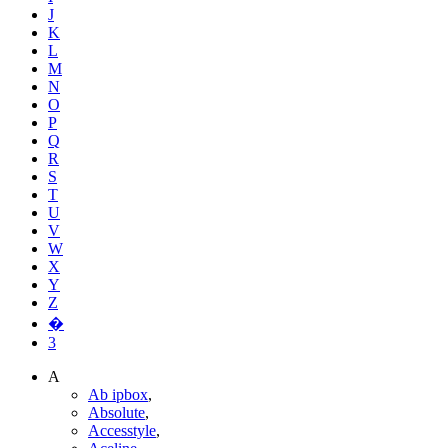
J
K
L
M
N
O
P
Q
R
S
T
U
V
W
X
Y
Z
�
3
A
Ab ipbox
,
Absolute
,
Accesstyle
,