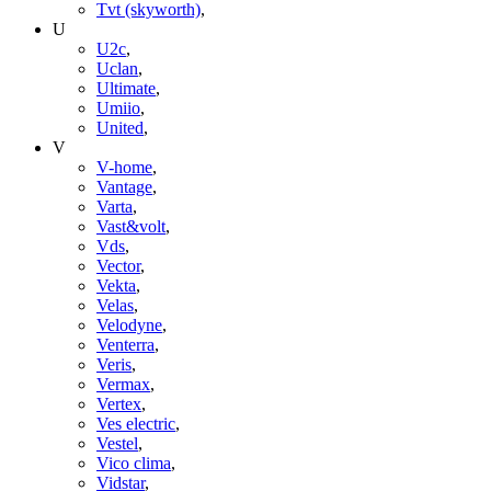
Tvt (skyworth)
,
U
U2c
,
Uclan
,
Ultimate
,
Umiio
,
United
,
V
V-home
,
Vantage
,
Varta
,
Vast&volt
,
Vds
,
Vector
,
Vekta
,
Velas
,
Velodyne
,
Venterra
,
Veris
,
Vermax
,
Vertex
,
Ves electric
,
Vestel
,
Vico clima
,
Vidstar
,