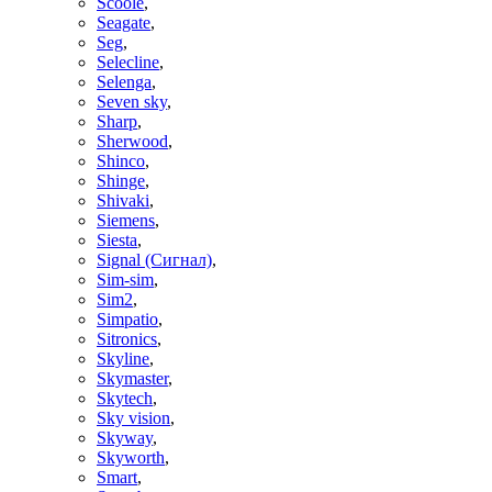
Scoole
,
Seagate
,
Seg
,
Selecline
,
Selenga
,
Seven sky
,
Sharp
,
Sherwood
,
Shinco
,
Shinge
,
Shivaki
,
Siemens
,
Siesta
,
Signal (Сигнал)
,
Sim-sim
,
Sim2
,
Simpatio
,
Sitronics
,
Skyline
,
Skymaster
,
Skytech
,
Sky vision
,
Skyway
,
Skyworth
,
Smart
,