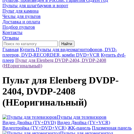
пультов, произведён в России. Гарантия ОДИН год
Пульты для шлагбаумов и ворот
Пульт для камина
Чехлы для пультов
Доставка и оплата
Подбор пультов
Контакты
Отзывы
Найти
Главная
Купить Пульты для видеомагнитофонов, DVD-
плееров, DVD-RECORDER, комби DVD+VCR
Купить dvd-
плеер
Пульт для Elenberg DVDP-2404, DVDP-2408
(НЕоригинальный)
Пульт для Elenberg DVDP-
2404, DVDP-2408
(НЕоригинальный)
Пульты для телевизоров
Видео Двойка (TV+DVD)
Видео Двойка (TV+VCR)
Видеотройка (TV+DVD+VCR)
ЖК-панель
Плазменная панель
Пульты для автомагнитол