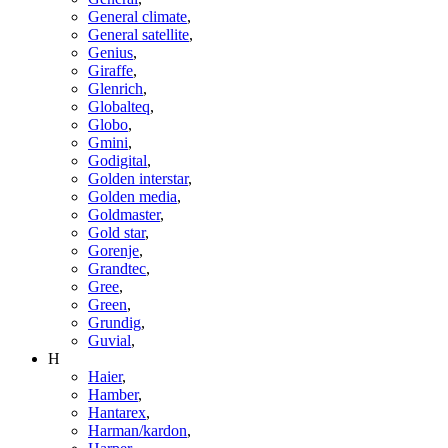
General climate
,
General satellite
,
Genius
,
Giraffe
,
Glenrich
,
Globalteq
,
Globo
,
Gmini
,
Godigital
,
Golden interstar
,
Golden media
,
Goldmaster
,
Gold star
,
Gorenje
,
Grandtec
,
Gree
,
Green
,
Grundig
,
Guvial
,
H
Haier
,
Hamber
,
Hantarex
,
Harman/kardon
,