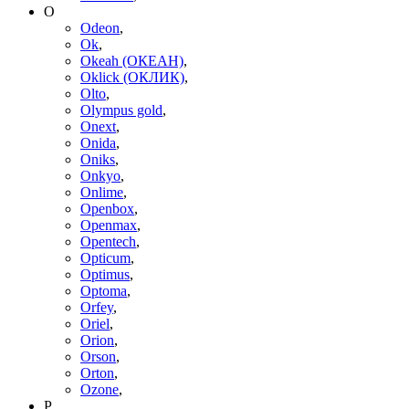
O
Odeon
,
Ok
,
Okeah (ОКЕАН)
,
Oklick (ОКЛИК)
,
Olto
,
Olympus gold
,
Onext
,
Onida
,
Oniks
,
Onkyo
,
Onlime
,
Openbox
,
Openmax
,
Opentech
,
Opticum
,
Optimus
,
Optoma
,
Orfey
,
Oriel
,
Orion
,
Orson
,
Orton
,
Ozone
,
P