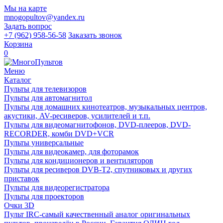
Мы на карте
mnogopultov@yandex.ru
Задать вопрос
+7 (962) 958-56-58
Заказать звонок
Корзина
0
Меню
Каталог
Пульты для телевизоров
Пульты для автомагнитол
Пульты для домашних кинотеатров, музыкальных центров,
акустики, AV-ресиверов, усилителей и т.п.
Пульты для видеомагнитофонов, DVD-плееров, DVD-
RECORDER, комби DVD+VCR
Пульты универсальные
Пульты для видеокамер, для фоторамок
Пульты для кондиционеров и вентиляторов
Пульты для ресиверов DVB-T2, спутниковых и других
приставок
Пульты для видеорегистратора
Пульты для проекторов
Очки 3D
Пульт IRC-самый качественный аналог оригинальных