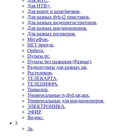
Для МТС
,
Для НТВ+
,
Для ворот и шлагбаумов
,
Для разных dvb-t2 приставок
,
Для разных видеорегистраторов
,
Для разных кондиционеров
,
Для разных ресиверов
,
МегаФон
,
НЕТ бренда
,
Орбита
,
Пульты irc
,
Пульты без названия (Разные)
,
Радиопульты для разных sat
,
Ростелеком
,
ТЕЛЕКАРТА
,
ТЕЛЕЦИФРА
,
Триколор
,
Универсальные tv,dvd,sat,aux
,
Универсальные для кондиционеров
,
ЭЛЕКТРОНИКА
,
ЭФИР
,
Яндекс
,
3
3q
,