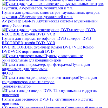
Пульты для домашних кинотеатров, музыкальных центров,
акустики, AV-ресиверов, усилителей и т.п.
AV ресивер
Blu-Ray
Акустическая система
Музыкальный
центр
Усилитель
Пульты для видеомагнитофонов, DVD-плееров, DVD-
RECORDER, комби DVD+VCR
DVD RECORDER
dvd-плеер
Комби DVD+VCR
Комбо
DVD+VCR
портативный DVD
Пульты универсальные
Универсальные для кондиционеров
Пульты для
видеокамер, для фоторамок
ФОТО
Пульты для
кондиционеров и вентиляторов
Тепловентилятор
Пульты для ресиверов DVB-T2, спутниковых и других
приставок
HD-плеер
TV приставки
Медиаплеер
Спутниковый ресивер