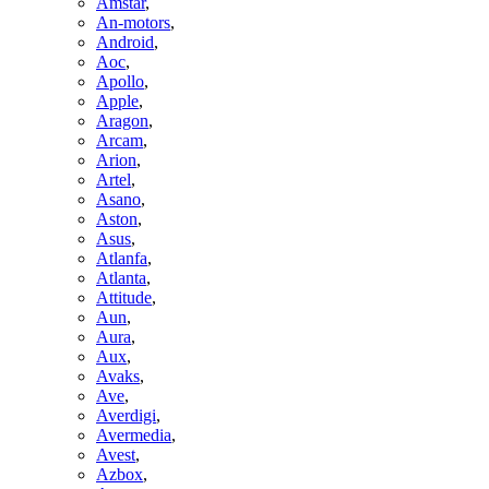
Amstar
,
An-motors
,
Android
,
Aoc
,
Apollo
,
Apple
,
Aragon
,
Arcam
,
Arion
,
Artel
,
Asano
,
Aston
,
Asus
,
Atlanfa
,
Atlanta
,
Attitude
,
Aun
,
Aura
,
Aux
,
Avaks
,
Ave
,
Averdigi
,
Avermedia
,
Avest
,
Azbox
,