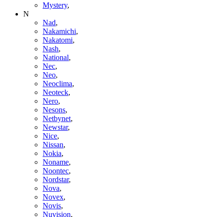
Mystery
,
N
Nad
,
Nakamichi
,
Nakatomi
,
Nash
,
National
,
Nec
,
Neo
,
Neoclima
,
Neoteck
,
Nero
,
Nesons
,
Netbynet
,
Newstar
,
Nice
,
Nissan
,
Nokia
,
Noname
,
Noontec
,
Nordstar
,
Nova
,
Novex
,
Novis
,
Nuvision
,