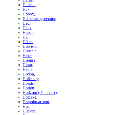
Harper
,
Hartens
,
Hck
,
Hdbox
,
Hd stream generator
,
Hec
,
Helix
,
Hessler
,
Hi
,
Hikers
,
Hikvision
,
Himedia
,
Hiper
,
Hisense
,
Histar
,
Hitachi
,
Hivion
,
Holleberg
,
Honda
,
Horion
,
Horizont (Горизонт)
,
Hotcake
,
Hotpoint-ariston
,
Hpc
,
Huavee
,