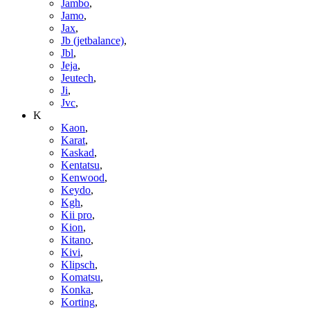
Jambo
,
Jamo
,
Jax
,
Jb (jetbalance)
,
Jbl
,
Jeja
,
Jeutech
,
Ji
,
Jvc
,
K
Kaon
,
Karat
,
Kaskad
,
Kentatsu
,
Kenwood
,
Keydo
,
Kgh
,
Kii pro
,
Kion
,
Kitano
,
Kivi
,
Klipsch
,
Komatsu
,
Konka
,
Korting
,