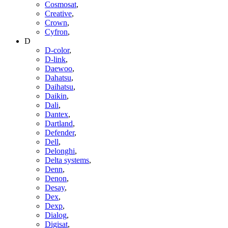
Cosmosat
,
Creative
,
Crown
,
Cyfron
,
D
D-color
,
D-link
,
Daewoo
,
Dahatsu
,
Daihatsu
,
Daikin
,
Dali
,
Dantex
,
Dartland
,
Defender
,
Dell
,
Delonghi
,
Delta systems
,
Denn
,
Denon
,
Desay
,
Dex
,
Dexp
,
Dialog
,
Digisat
,