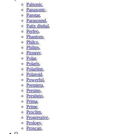
Palsonic
,
Panasonic
,
Panstar
,
Parasound
,
Patix digital
,
Perfeo
,
Phantom
,
Philco
,
Philips
,
Pioneer
,
Polar
,
Polaris
,
Polarline
,
Polaroid
,
Powerful
,
Premiera
,
Presino
,
Prestigio
,
Prima
,
Prime
,
Proclim
,
Progressive
,
Prology
,
Proscan
,
Q