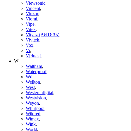
Viewsonic
,
Vincent
,
Vinzor
,
Viomi
,
Vipe
,
Vitek
,
Vityaz (ВИТЯЗЬ)
,
Vivitek
,
Vox
,
Vr
,
V[duck]
,
W
Waltham
,
Waterproof
,
Wd
,
Wellton
,
West
,
Western digital
,
Westvision
,
Weyon
,
Whirlpool
,
Wildred
,
Wimax
,
Wink
,
World
,