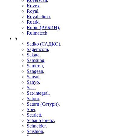
Roverscan
,
Rovex
,
Royal
,
Royal clima
,
Ruark
,
Rubin (РУБИН)
,
Ruimatech
,
S
Sadko (САДКО)
,
Sagemcom
,
Sakata
,
Samsung
,
Samtron
,
Sangean
,
Sansui
,
Sanyo
,
Sast
,
Sat-integral
,
Satpro
,
Saturn (Сатурн)
,
Sber
,
Scarlett
,
Schaub lorenz
,
Schneider
,
Scishion
,