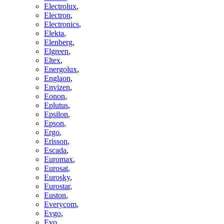
Electrolux
,
Electron
,
Electronics
,
Elekta
,
Elenberg
,
Elgreen
,
Eltex
,
Energolux
,
Englaon
,
Envizen
,
Eonon
,
Eplutus
,
Epsilon
,
Epson
,
Ergo
,
Erisson
,
Escada
,
Euromax
,
Eurosat
,
Eurosky
,
Eurostar
,
Euston
,
Everycom
,
Evgo
,
Evo
,