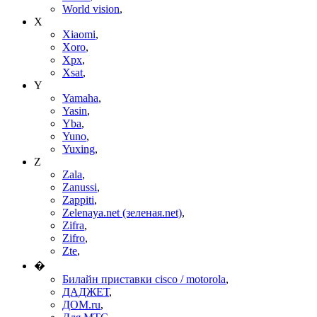
World vision
,
X
Xiaomi
,
Xoro
,
Xpx
,
Xsat
,
Y
Yamaha
,
Yasin
,
Yba
,
Yuno
,
Yuxing
,
Z
Zala
,
Zanussi
,
Zappiti
,
Zelenaya.net (зеленая.net)
,
Zifra
,
Zifro
,
Zte
,
�
Билайн приставки cisco / motorola
,
ДАДЖЕТ
,
ДОМ.ru
,