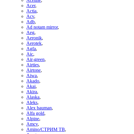
Aceline
,
Acer
,
Actia
,
Acv
,
Adb
,
Ad notam mirror
,
Aeg
,
Aeronik
,
Aerotek
,
Agfa
,
Aic
,
Air-green
,
Airties
,
Airtone
,
Aiwa
,
Akado
,
Akai
,
Akira
,
Alaska
,
Aleks
,
Alex bauman
,
Alfa gold
,
Alpine
,
Amcv
,
Amino/СТРИМ ТВ
,