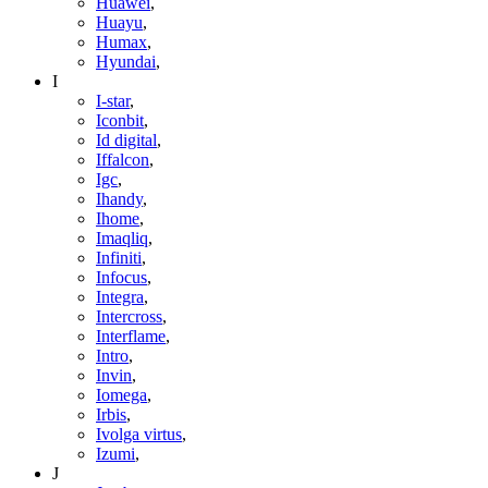
Huawei
,
Huayu
,
Humax
,
Hyundai
,
I
I-star
,
Iconbit
,
Id digital
,
Iffalcon
,
Igc
,
Ihandy
,
Ihome
,
Imaqliq
,
Infiniti
,
Infocus
,
Integra
,
Intercross
,
Interflame
,
Intro
,
Invin
,
Iomega
,
Irbis
,
Ivolga virtus
,
Izumi
,
J