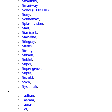
Smartbuy
,
Smartway
,
Sokol (СОКОЛ)
,
Sony
,
Soundmax
,
Splash vision
,
Start
,
Star track
,
Starwind
,
Stingray
,
Straus
,
Strong
,
Subaru
,
Subini
,
Super
,
Super general
,
Supra
,
Suzuki
,
Sven
,
Systemair
,
T
Tadiran
,
Tascam
,
Tauras
,
Tcl
,