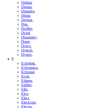
Digital
,
Digma
,
Dimplex
,
Distar
,
Divisat
,
Dns
,
Doffler
,
Dr.hd
,
Dreamsky
,
Dune
,
Dvico
,
Dvtech
,
Dynex
,
E
Echolink
,
Echospace
,
Echostar
,
Econ
,
Edamu
,
Edifier
,
Eiki
,
Elco
,
Elect
,
Electcom
,
Electra
,