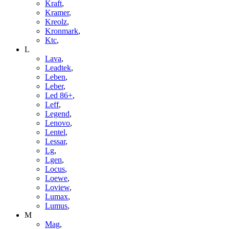
Kraft
,
Kramer
,
Kreolz
,
Kronmark
,
Ktc
,
L
Lava
,
Leadtek
,
Leben
,
Leber
,
Led 86+
,
Leff
,
Legend
,
Lenovo
,
Lentel
,
Lessar
,
Lg
,
Lgen
,
Locus
,
Loewe
,
Loview
,
Lumax
,
Lumus
,
M
Mag
,