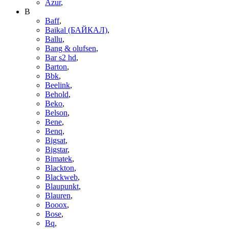
Azur
,
B
Baff
,
Baikal (БАЙКАЛ)
,
Ballu
,
Bang & olufsen
,
Bar s2 hd
,
Barton
,
Bbk
,
Beelink
,
Behold
,
Beko
,
Belson
,
Bene
,
Benq
,
Bigsat
,
Bigstar
,
Bimatek
,
Blackton
,
Blackweb
,
Blaupunkt
,
Blauren
,
Booox
,
Bose
,
Bq
,