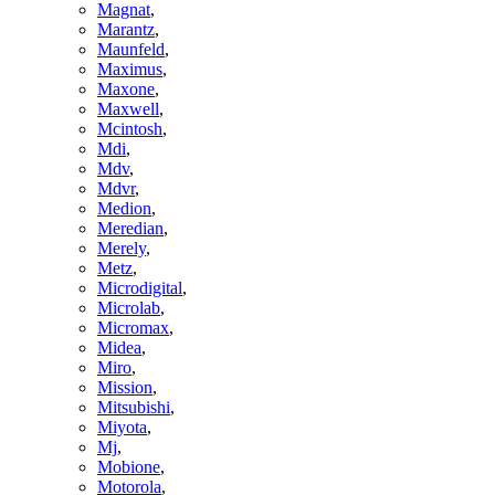
Magnat
,
Marantz
,
Maunfeld
,
Maximus
,
Maxone
,
Maxwell
,
Mcintosh
,
Mdi
,
Mdv
,
Mdvr
,
Medion
,
Meredian
,
Merely
,
Metz
,
Microdigital
,
Microlab
,
Micromax
,
Midea
,
Miro
,
Mission
,
Mitsubishi
,
Miyota
,
Mj
,
Mobione
,
Motorola
,