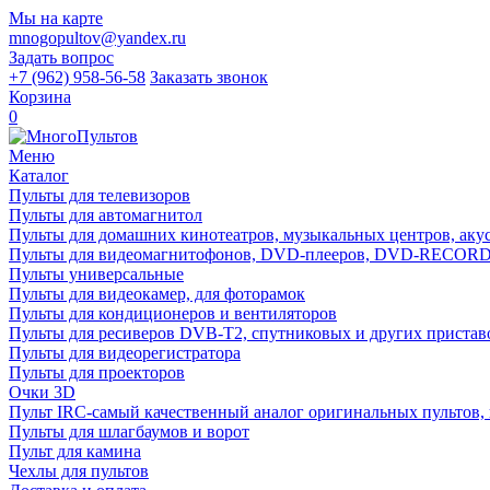
Мы на карте
mnogopultov@yandex.ru
Задать вопрос
+7 (962) 958-56-58
Заказать звонок
Корзина
0
Меню
Каталог
Пульты для телевизоров
Пульты для автомагнитол
Пульты для домашних кинотеатров, музыкальных центров, акуст
Пульты для видеомагнитофонов, DVD-плееров, DVD-RECO
Пульты универсальные
Пульты для видеокамер, для фоторамок
Пульты для кондиционеров и вентиляторов
Пульты для ресиверов DVB-T2, спутниковых и других пристав
Пульты для видеорегистратора
Пульты для проекторов
Очки 3D
Пульт IRC-самый качественный аналог оригинальных пультов,
Пульты для шлагбаумов и ворот
Пульт для камина
Чехлы для пультов