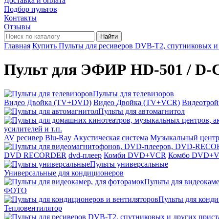
Доставка и оплата
Подбор пультов
Контакты
Отзывы
Найти
Главная
Купить Пульты для ресиверов DVB-T2, спутниковых и
Пульт для ЭФИР HD-501 / D
Пульты для телевизоров
Видео Двойка (TV+DVD)
Видео Двойка (TV+VCR)
Видеотро
Пульты для автомагнитол
усилителей и т.п.
AV ресивер
Blu-Ray
Акустическая система
Музыкальный цент
DVD RECORDER
dvd-плеер
Комби DVD+VCR
Комбо DVD+
Пульты универсальные
Универсальные для кондиционеров
Пульты для видеокаме
ФОТО
Пульты для конди
Тепловентилятор