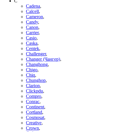
C
Cadena
,
Calcell
,
Cameron
,
Candy
,
Canon
,
Carrier
,
Casio
,
Caska
,
Centek
,
Challenger
,
Changer (Чангер)
,
Changhong
,
Chigo
,
Chiq
,
Chunghop
,
Clarion
,
Clickpdu
,
Compro
,
Conrac
,
Continent
,
Cortland
,
Cosmosat
,
Creative
,
Crown
,