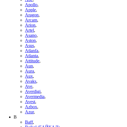
Apollo
,
Apple
,
Aragon
,
Arcam
,
Arion
,
Artel
,
Asano
,
Aston
,
Asus
,
Atlanfa
,
Atlanta
,
Attitude
,
Aun
,
Aura
,
Aux
,
Avaks
,
Ave
,
Averdigi
,
Avermedia
,
Avest
,
Azbox
,
Azur
,
B
Baff
,