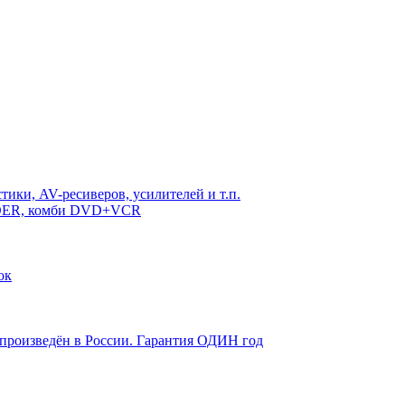
ики, AV-ресиверов, усилителей и т.п.
RDER, комби DVD+VCR
ок
 произведён в России. Гарантия ОДИН год