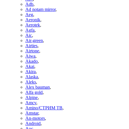
Adb
,
Ad notam mirror
,
Aeg
,
Aeronik
,
Aerotek
,
Agfa
,
Aic
,
Air-green
,
Airties
,
Airtone
,
Aiwa
,
Akado
,
Akai
,
Akira
,
Alaska
,
Aleks
,
Alex bauman
,
Alfa gold
,
Alpine
,
Amcv
,
Amino/СТРИМ ТВ
,
Amstar
,
An-motors
,
Android
,
Aoc
,