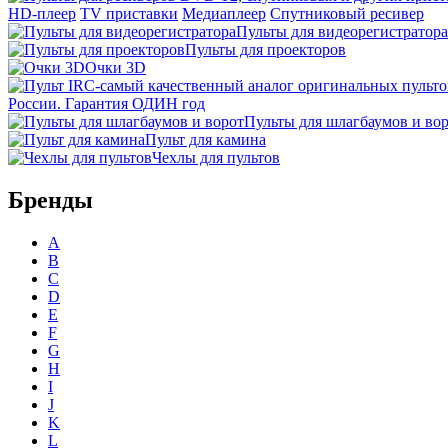
HD-плеер
TV приставки
Медиаплеер
Спутниковый ресивер
Пульты для видеорегистратора
Пульты для проекторов
Очки 3D
России. Гарантия ОДИН год
Пульты для шлагбаумов и во
Пульт для камина
Чехлы для пультов
Бренды
A
B
C
D
E
F
G
H
I
J
K
L