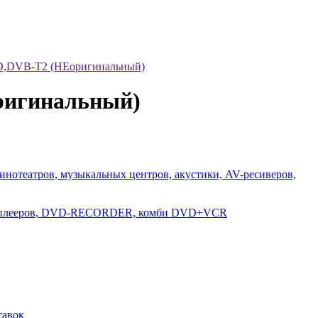
D,DVB-T2 (НЕоригинальный)
ригинальный)
инотеатров, музыкальных центров, акустики, AV-ресиверов,
D-плееров, DVD-RECORDER, комби DVD+VCR
тавок