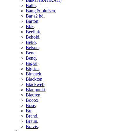
Baikal (БАЙКАЛ)
,
Ballu
,
Bang & olufsen
,
Bar s2 hd
,
Barton
,
Bbk
,
Beelink
,
Behold
,
Beko
,
Belson
,
Bene
,
Benq
,
Bigsat
,
Bigstar
,
Bimatek
,
Blackton
,
Blackweb
,
Blaupunkt
,
Blauren
,
Booox
,
Bose
,
Bq
,
Brand
,
Braun
,
Bravis
,