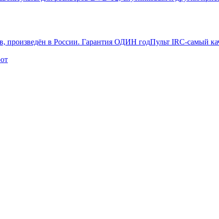
Пульт IRC-самый ка
рот