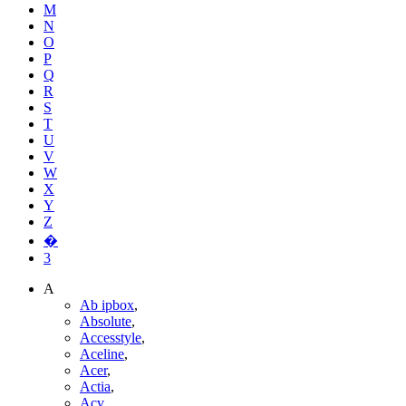
M
N
O
P
Q
R
S
T
U
V
W
X
Y
Z
�
3
A
Ab ipbox
,
Absolute
,
Accesstyle
,
Aceline
,
Acer
,
Actia
,
Acv
,