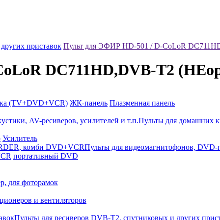
 других приставок
Пульт для ЭФИР HD-501 / D-CoLoR DC711H
-CoLoR DC711HD,DVB-T2 (НЕо
йка (TV+DVD+VCR)
ЖК-панель
Плазменная панель
Пульты для домашних к
р
Усилитель
Пульты для видеомагнитофонов, DV
VCR
портативный DVD
р, для фоторамок
ционеров и вентиляторов
Пульты для ресиверов DVB-T2, спутниковых и других прис