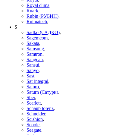
Royal clima
,
Ruark
,
Rubin (РУБИН)
,
Ruimatech
,
S
Sadko (САДКО)
,
Sagemcom
,
Sakata
,
Samsung
,
Samtron
,
Sangean
,
Sansui
,
Sanyo
,
Sast
,
Sat-integral
,
Satpro
,
Saturn (Сатурн)
,
Sber
,
Scarlett
,
Schaub lorenz
,
Schneider
,
Scishion
,
Scoole
,
Seagate
,