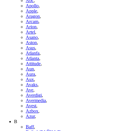
Aoc
,
Apollo
,
Apple
,
Aragon
,
Arcam
,
Arion
,
Artel
,
Asano
,
Aston
,
Asus
,
Atlanfa
,
Atlanta
,
Attitude
,
Aun
,
Aura
,
Aux
,
Avaks
,
Ave
,
Averdigi
,
Avermedia
,
Avest
,
Azbox
,
Azur
,
B
Baff
,