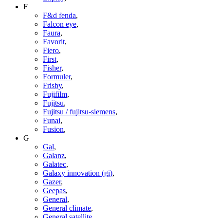
F
F&d fenda
,
Falcon eye
,
Faura
,
Favorit
,
Fiero
,
First
,
Fisher
,
Formuler
,
Frisby
,
Fujifilm
,
Fujitsu
,
Fujitsu / fujitsu-siemens
,
Funai
,
Fusion
,
G
Gal
,
Galanz
,
Galatec
,
Galaxy innovation (gi)
,
Gazer
,
Geepas
,
General
,
General climate
,
General satellite
,