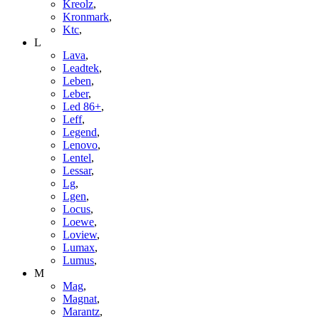
Kreolz
,
Kronmark
,
Ktc
,
L
Lava
,
Leadtek
,
Leben
,
Leber
,
Led 86+
,
Leff
,
Legend
,
Lenovo
,
Lentel
,
Lessar
,
Lg
,
Lgen
,
Locus
,
Loewe
,
Loview
,
Lumax
,
Lumus
,
M
Mag
,
Magnat
,
Marantz
,