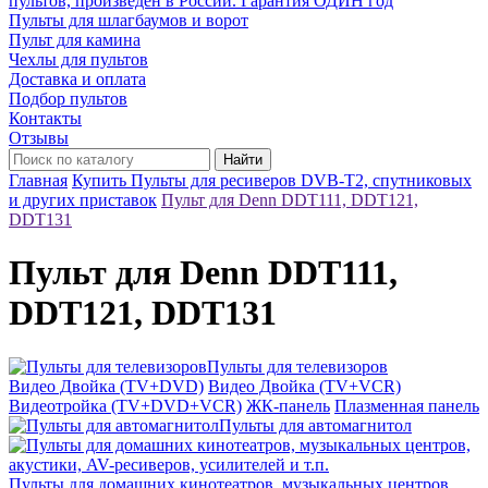
пультов, произведён в России. Гарантия ОДИН год
Пульты для шлагбаумов и ворот
Пульт для камина
Чехлы для пультов
Доставка и оплата
Подбор пультов
Контакты
Отзывы
Найти
Главная
Купить Пульты для ресиверов DVB-T2, спутниковых
и других приставок
Пульт для Denn DDT111, DDT121,
DDT131
Пульт для Denn DDT111,
DDT121, DDT131
Пульты для телевизоров
Видео Двойка (TV+DVD)
Видео Двойка (TV+VCR)
Видеотройка (TV+DVD+VCR)
ЖК-панель
Плазменная панель
Пульты для автомагнитол
Пульты для домашних кинотеатров, музыкальных центров,