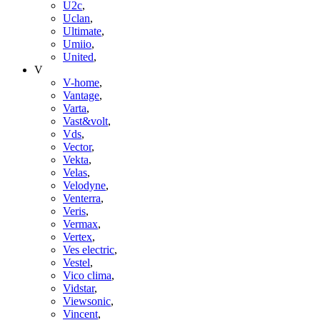
U2c
,
Uclan
,
Ultimate
,
Umiio
,
United
,
V
V-home
,
Vantage
,
Varta
,
Vast&volt
,
Vds
,
Vector
,
Vekta
,
Velas
,
Velodyne
,
Venterra
,
Veris
,
Vermax
,
Vertex
,
Ves electric
,
Vestel
,
Vico clima
,
Vidstar
,
Viewsonic
,
Vincent
,