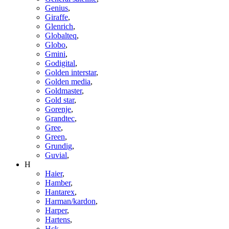
Genius
,
Giraffe
,
Glenrich
,
Globalteq
,
Globo
,
Gmini
,
Godigital
,
Golden interstar
,
Golden media
,
Goldmaster
,
Gold star
,
Gorenje
,
Grandtec
,
Gree
,
Green
,
Grundig
,
Guvial
,
H
Haier
,
Hamber
,
Hantarex
,
Harman/kardon
,
Harper
,
Hartens
,
Hck
,