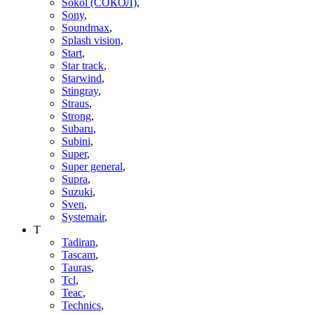
Sokol (СОКОЛ)
,
Sony
,
Soundmax
,
Splash vision
,
Start
,
Star track
,
Starwind
,
Stingray
,
Straus
,
Strong
,
Subaru
,
Subini
,
Super
,
Super general
,
Supra
,
Suzuki
,
Sven
,
Systemair
,
T
Tadiran
,
Tascam
,
Tauras
,
Tcl
,
Teac
,
Technics
,