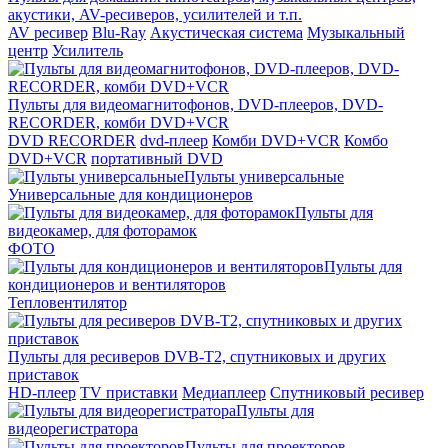
акустики, AV-ресиверов, усилителей и т.п.
AV ресивер
Blu-Ray
Акустическая система
Музыкальный
центр
Усилитель
Пульты для видеомагнитофонов, DVD-плееров, DVD-
RECORDER, комби DVD+VCR
DVD RECORDER
dvd-плеер
Комби DVD+VCR
Комбо
DVD+VCR
портативный DVD
Пульты универсальные
Универсальные для кондиционеров
Пульты для
видеокамер, для фоторамок
ФОТО
Пульты для
кондиционеров и вентиляторов
Тепловентилятор
Пульты для ресиверов DVB-T2, спутниковых и других
приставок
HD-плеер
TV приставки
Медиаплеер
Спутниковый ресивер
Пульты для
видеорегистратора
Пульты для проекторов