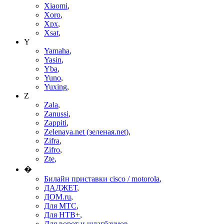
Xiaomi
,
Xoro
,
Xpx
,
Xsat
,
Y
Yamaha
,
Yasin
,
Yba
,
Yuno
,
Yuxing
,
Z
Zala
,
Zanussi
,
Zappiti
,
Zelenaya.net (зеленая.net)
,
Zifra
,
Zifro
,
Zte
,
�
Билайн приставки cisco / motorola
,
ДАДЖЕТ
,
ДОМ.ru
,
Для МТС
,
Для НТВ+
,
Для ворот и шлагбаумов
,