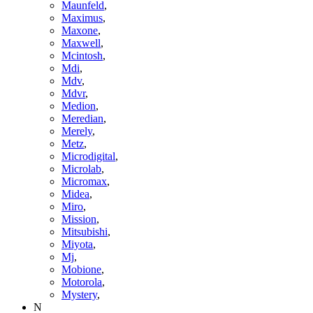
Maunfeld
,
Maximus
,
Maxone
,
Maxwell
,
Mcintosh
,
Mdi
,
Mdv
,
Mdvr
,
Medion
,
Meredian
,
Merely
,
Metz
,
Microdigital
,
Microlab
,
Micromax
,
Midea
,
Miro
,
Mission
,
Mitsubishi
,
Miyota
,
Mj
,
Mobione
,
Motorola
,
Mystery
,
N