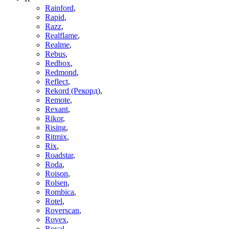
Rainford
,
Rapid
,
Razz
,
Realflame
,
Realme
,
Rebus
,
Redbox
,
Redmond
,
Reflect
,
Rekord (Рекорд)
,
Remote
,
Rexant
,
Rikor
,
Rising
,
Ritmix
,
Rix
,
Roadstar
,
Roda
,
Roison
,
Rolsen
,
Rombica
,
Rotel
,
Roverscan
,
Rovex
,
Royal
,