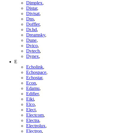
Dimplex
,
Distar
,
Divisat
,
Dns
,
Doffler
,
Dr.hd
,
Dreamsky
,
Dune
,
Dvico
,
Dvtech
,
Dynex
,
E
Echolink
,
Echospace
,
Echostar
,
Econ
,
Edamu
,
Edifier
,
Eiki
,
Elco
,
Elect
,
Electcom
,
Electra
,
Electrolux
,
Electron
,