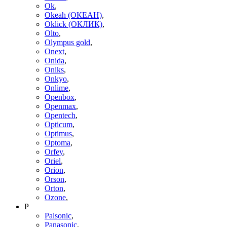
Ok
,
Okeah (ОКЕАН)
,
Oklick (ОКЛИК)
,
Olto
,
Olympus gold
,
Onext
,
Onida
,
Oniks
,
Onkyo
,
Onlime
,
Openbox
,
Openmax
,
Opentech
,
Opticum
,
Optimus
,
Optoma
,
Orfey
,
Oriel
,
Orion
,
Orson
,
Orton
,
Ozone
,
P
Palsonic
,
Panasonic
,