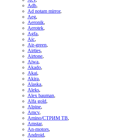
Adb
,
Ad notam mirror
,
Aeg
,
Aeronik
,
Aerotek
,
Agfa
,
Aic
,
Air-green
,
Airties
,
Airtone
,
Aiwa
,
Akado
,
Akai
,
Akira
,
Alaska
,
Aleks
,
Alex bauman
,
Alfa gold
,
Alpine
,
Amcv
,
Amino/СТРИМ ТВ
,
Amstar
,
An-motors
,
Android
,