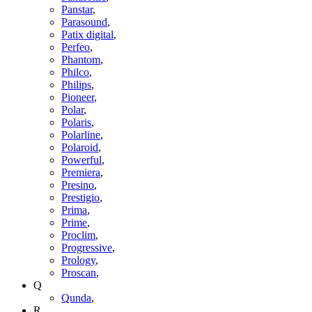
Panstar
,
Parasound
,
Patix digital
,
Perfeo
,
Phantom
,
Philco
,
Philips
,
Pioneer
,
Polar
,
Polaris
,
Polarline
,
Polaroid
,
Powerful
,
Premiera
,
Presino
,
Prestigio
,
Prima
,
Prime
,
Proclim
,
Progressive
,
Prology
,
Proscan
,
Q
Qunda
,
R