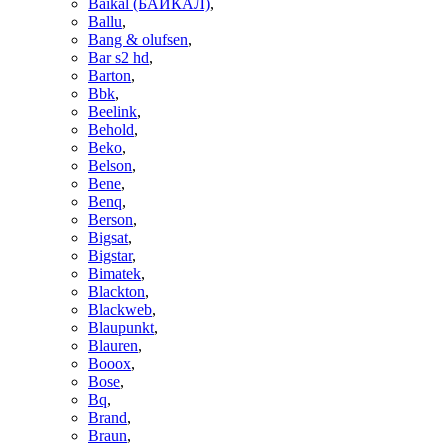
Baikal (БАЙКАЛ)
,
Ballu
,
Bang & olufsen
,
Bar s2 hd
,
Barton
,
Bbk
,
Beelink
,
Behold
,
Beko
,
Belson
,
Bene
,
Benq
,
Berson
,
Bigsat
,
Bigstar
,
Bimatek
,
Blackton
,
Blackweb
,
Blaupunkt
,
Blauren
,
Booox
,
Bose
,
Bq
,
Brand
,
Braun
,