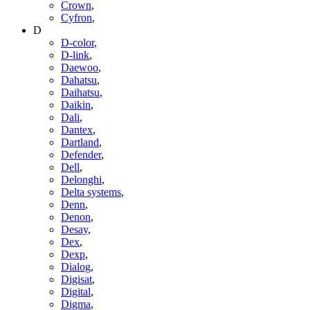
Crown
,
Cyfron
,
D
D-color
,
D-link
,
Daewoo
,
Dahatsu
,
Daihatsu
,
Daikin
,
Dali
,
Dantex
,
Dartland
,
Defender
,
Dell
,
Delonghi
,
Delta systems
,
Denn
,
Denon
,
Desay
,
Dex
,
Dexp
,
Dialog
,
Digisat
,
Digital
,
Digma
,