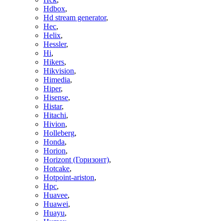
Hdbox
,
Hd stream generator
,
Hec
,
Helix
,
Hessler
,
Hi
,
Hikers
,
Hikvision
,
Himedia
,
Hiper
,
Hisense
,
Histar
,
Hitachi
,
Hivion
,
Holleberg
,
Honda
,
Horion
,
Horizont (Горизонт)
,
Hotcake
,
Hotpoint-ariston
,
Hpc
,
Huavee
,
Huawei
,
Huayu
,