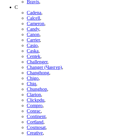
Bravis
,
C
Cadena
,
Calcell
,
Cameron
,
Candy
,
Canon
,
Carrier
,
Casio
,
Caska
,
Centek
,
Challenger
,
Changer (Чангер)
,
Changhong
,
Chigo
,
Chiq
,
Chunghop
,
Clarion
,
Clickpdu
,
Compro
,
Conrac
,
Continent
,
Cortland
,
Cosmosat
,
Creative
,