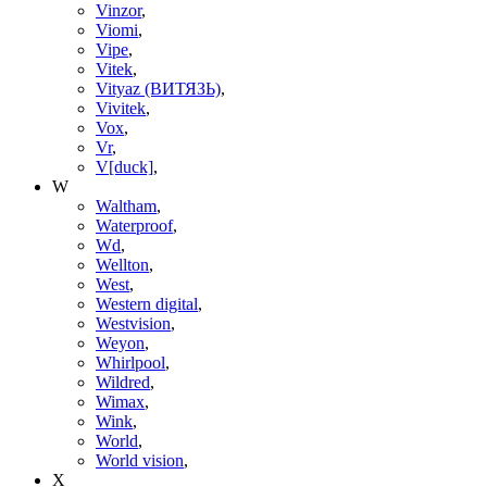
Vinzor
,
Viomi
,
Vipe
,
Vitek
,
Vityaz (ВИТЯЗЬ)
,
Vivitek
,
Vox
,
Vr
,
V[duck]
,
W
Waltham
,
Waterproof
,
Wd
,
Wellton
,
West
,
Western digital
,
Westvision
,
Weyon
,
Whirlpool
,
Wildred
,
Wimax
,
Wink
,
World
,
World vision
,
X