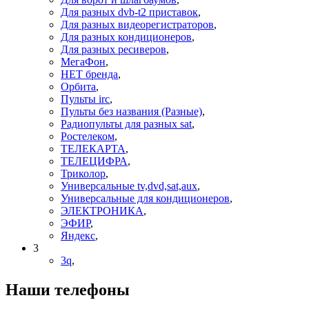
Для разных dvb-t2 приставок
,
Для разных видеорегистраторов
,
Для разных кондиционеров
,
Для разных ресиверов
,
МегаФон
,
НЕТ бренда
,
Орбита
,
Пульты irc
,
Пульты без названия (Разные)
,
Радиопульты для разных sat
,
Ростелеком
,
ТЕЛЕКАРТА
,
ТЕЛЕЦИФРА
,
Триколор
,
Универсальные tv,dvd,sat,aux
,
Универсальные для кондиционеров
,
ЭЛЕКТРОНИКА
,
ЭФИР
,
Яндекс
,
3
3q
,
Наши телефоны