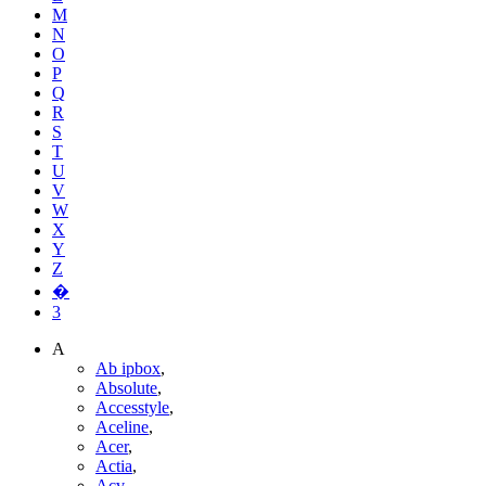
M
N
O
P
Q
R
S
T
U
V
W
X
Y
Z
�
3
A
Ab ipbox
,
Absolute
,
Accesstyle
,
Aceline
,
Acer
,
Actia
,
Acv
,