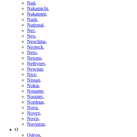
Nad
,
Nakamichi
,
Nakatomi
,
Nash
,
National
,
Nec
,
Neo
,
Neoclima
,
Neoteck
,
Nero
,
Nesons
,
Netbynet
,
Newstar
,
Nice
,
Nissan
,
Nokia
,
Noname
,
Noontec
,
Nordstar
,
Nova
,
Novex
,
Novis
,
Nuvision
,
O
Odeon
,