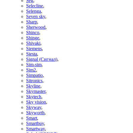
Seg
,
Selecline
,
Selenga
,
Seven sky
,
Sharp
,
Sherwood
,
Shinco
,
Shinge
,
Shivaki
,
Siemens
,
Siesta
,
Signal (Сигнал)
,
Sim-sim
,
Sim2
,
Simpatio
,
Sitronics
,
Skyline
,
Skymaster
,
Skytech
,
Sky vision
,
Skyway
,
Skyworth
,
Smart
,
Smartbuy
,
Smartway
,