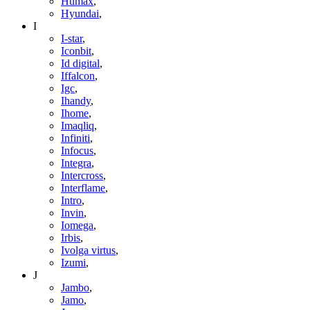
Humax
,
Hyundai
,
I
I-star
,
Iconbit
,
Id digital
,
Iffalcon
,
Igc
,
Ihandy
,
Ihome
,
Imaqliq
,
Infiniti
,
Infocus
,
Integra
,
Intercross
,
Interflame
,
Intro
,
Invin
,
Iomega
,
Irbis
,
Ivolga virtus
,
Izumi
,
J
Jambo
,
Jamo
,