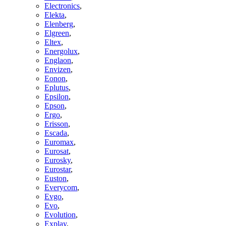
Electronics
,
Elekta
,
Elenberg
,
Elgreen
,
Eltex
,
Energolux
,
Englaon
,
Envizen
,
Eonon
,
Eplutus
,
Epsilon
,
Epson
,
Ergo
,
Erisson
,
Escada
,
Euromax
,
Eurosat
,
Eurosky
,
Eurostar
,
Euston
,
Everycom
,
Evgo
,
Evo
,
Evolution
,
Explay
,