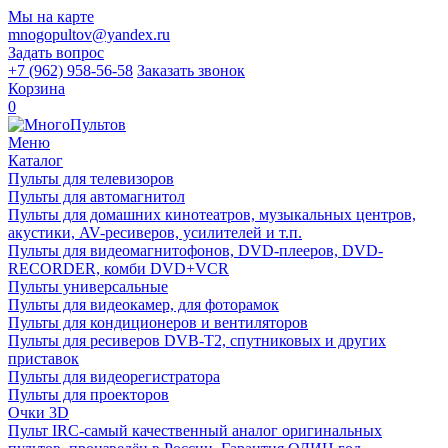
Мы на карте
mnogopultov@yandex.ru
Задать вопрос
+7 (962) 958-56-58
Заказать звонок
Корзина
0
Меню
Каталог
Пульты для телевизоров
Пульты для автомагнитол
Пульты для домашних кинотеатров, музыкальных центров,
акустики, AV-ресиверов, усилителей и т.п.
Пульты для видеомагнитофонов, DVD-плееров, DVD-
RECORDER, комби DVD+VCR
Пульты универсальные
Пульты для видеокамер, для фоторамок
Пульты для кондиционеров и вентиляторов
Пульты для ресиверов DVB-T2, спутниковых и других
приставок
Пульты для видеорегистратора
Пульты для проекторов
Очки 3D
Пульт IRC-самый качественный аналог оригинальных