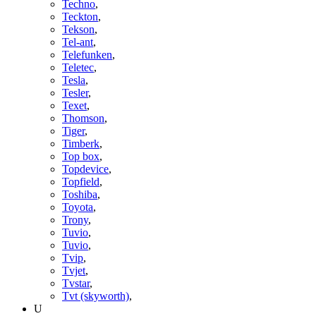
Techno
,
Teckton
,
Tekson
,
Tel-ant
,
Telefunken
,
Teletec
,
Tesla
,
Tesler
,
Texet
,
Thomson
,
Tiger
,
Timberk
,
Top box
,
Topdevice
,
Topfield
,
Toshiba
,
Toyota
,
Trony
,
Tuvio
,
Tuvio
,
Tvip
,
Tvjet
,
Tvstar
,
Tvt (skyworth)
,
U