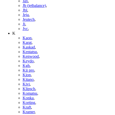
Jax
,
Jb (jetbalance)
,
Jbl
,
Jeja
,
Jeutech
,
Ji
,
Jvc
,
K
Kaon
,
Karat
,
Kaskad
,
Kentatsu
,
Kenwood
,
Keydo
,
Kgh
,
Kii pro
,
Kion
,
Kitano
,
Kivi
,
Klipsch
,
Komatsu
,
Konka
,
Korting
,
Kraft
,
Kramer
,