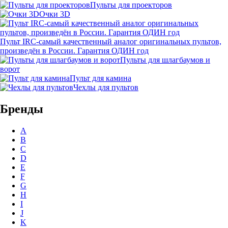
Пульты для проекторов
Очки 3D
Пульт IRC-самый качественный аналог оригинальных пультов,
произведён в России. Гарантия ОДИН год
Пульты для шлагбаумов и
ворот
Пульт для камина
Чехлы для пультов
Бренды
A
B
C
D
E
F
G
H
I
J
K