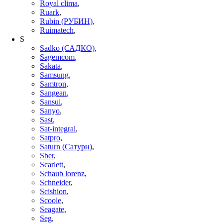
Royal clima
,
Ruark
,
Rubin (РУБИН)
,
Ruimatech
,
S
Sadko (САДКО)
,
Sagemcom
,
Sakata
,
Samsung
,
Samtron
,
Sangean
,
Sansui
,
Sanyo
,
Sast
,
Sat-integral
,
Satpro
,
Saturn (Сатурн)
,
Sber
,
Scarlett
,
Schaub lorenz
,
Schneider
,
Scishion
,
Scoole
,
Seagate
,
Seg
,