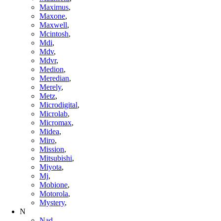
Maximus
,
Maxone
,
Maxwell
,
Mcintosh
,
Mdi
,
Mdv
,
Mdvr
,
Medion
,
Meredian
,
Merely
,
Metz
,
Microdigital
,
Microlab
,
Micromax
,
Midea
,
Miro
,
Mission
,
Mitsubishi
,
Miyota
,
Mj
,
Mobione
,
Motorola
,
Mystery
,
N
Nad
,