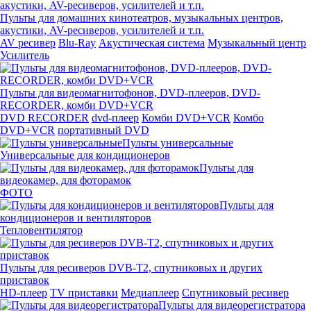
Пульты для домашних кинотеатров, музыкальных центров,
акустики, AV-ресиверов, усилителей и т.п.
AV ресивер
Blu-Ray
Акустическая система
Музыкальный центр
Усилитель
Пульты для видеомагнитофонов, DVD-плееров, DVD-
RECORDER, комби DVD+VCR
DVD RECORDER
dvd-плеер
Комби DVD+VCR
Комбо
DVD+VCR
портативный DVD
Пульты универсальные
Универсальные для кондиционеров
Пульты для
видеокамер, для фоторамок
ФОТО
Пульты для
кондиционеров и вентиляторов
Тепловентилятор
Пульты для ресиверов DVB-T2, спутниковых и других
приставок
HD-плеер
TV приставки
Медиаплеер
Спутниковый ресивер
Пульты для видеорегистратора