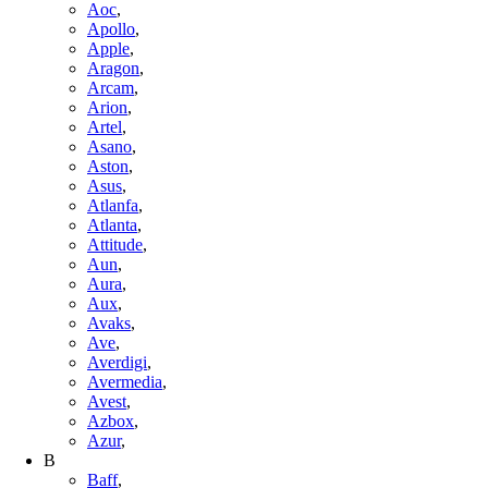
Aoc
,
Apollo
,
Apple
,
Aragon
,
Arcam
,
Arion
,
Artel
,
Asano
,
Aston
,
Asus
,
Atlanfa
,
Atlanta
,
Attitude
,
Aun
,
Aura
,
Aux
,
Avaks
,
Ave
,
Averdigi
,
Avermedia
,
Avest
,
Azbox
,
Azur
,
B
Baff
,