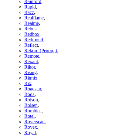
Rainford
,
Rapid
,
Razz
,
Realflame
,
Realme
,
Rebus
,
Redbox
,
Redmond
,
Reflect
,
Rekord (Рекорд)
,
Remote
,
Rexant
,
Rikor
,
Rising
,
Ritmix
,
Rix
,
Roadstar
,
Roda
,
Roison
,
Rolsen
,
Rombica
,
Rotel
,
Roverscan
,
Rovex
,
Royal
,