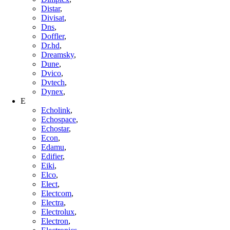
Distar
,
Divisat
,
Dns
,
Doffler
,
Dr.hd
,
Dreamsky
,
Dune
,
Dvico
,
Dvtech
,
Dynex
,
E
Echolink
,
Echospace
,
Echostar
,
Econ
,
Edamu
,
Edifier
,
Eiki
,
Elco
,
Elect
,
Electcom
,
Electra
,
Electrolux
,
Electron
,