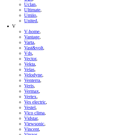
Uclan
,
Ultimate
,
Umiio
,
United
,
V
V-home
,
Vantage
,
Varta
,
Vast&volt
,
Vds
,
Vector
,
Vekta
,
Velas
,
Velodyne
,
Venterra
,
Veris
,
Vermax
,
Vertex
,
Ves electric
,
Vestel
,
Vico clima
,
Vidstar
,
Viewsonic
,
Vincent
,
Vinzor
,