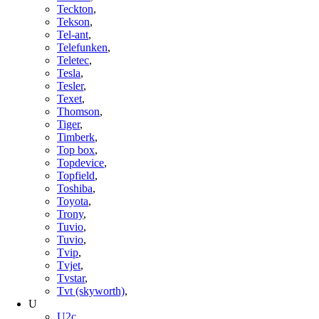
Teckton
,
Tekson
,
Tel-ant
,
Telefunken
,
Teletec
,
Tesla
,
Tesler
,
Texet
,
Thomson
,
Tiger
,
Timberk
,
Top box
,
Topdevice
,
Topfield
,
Toshiba
,
Toyota
,
Trony
,
Tuvio
,
Tuvio
,
Tvip
,
Tvjet
,
Tvstar
,
Tvt (skyworth)
,
U
U2c
,