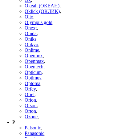
Ok
,
Okeah (ОКЕАН)
,
Oklick (ОКЛИК)
,
Olto
,
Olympus gold
,
Onext
,
Onida
,
Oniks
,
Onkyo
,
Onlime
,
Openbox
,
Openmax
,
Opentech
,
Opticum
,
Optimus
,
Optoma
,
Orfey
,
Oriel
,
Orion
,
Orson
,
Orton
,
Ozone
,
P
Palsonic
,
Panasonic
,