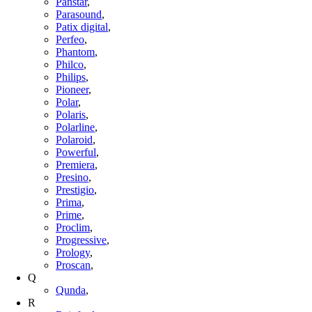
Panstar
,
Parasound
,
Patix digital
,
Perfeo
,
Phantom
,
Philco
,
Philips
,
Pioneer
,
Polar
,
Polaris
,
Polarline
,
Polaroid
,
Powerful
,
Premiera
,
Presino
,
Prestigio
,
Prima
,
Prime
,
Proclim
,
Progressive
,
Prology
,
Proscan
,
Q
Qunda
,
R