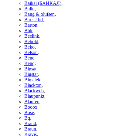
Baikal (БАЙКАЛ)
,
Ballu
,
Bang & olufsen
,
Bar s2 hd
,
Barton
,
Bbk
,
Beelink
,
Behold
,
Beko
,
Belson
,
Bene
,
Benq
,
Bigsat
,
Bigstar
,
Bimatek
,
Blackton
,
Blackweb
,
Blaupunkt
,
Blauren
,
Booox
,
Bose
,
Bq
,
Brand
,
Braun
,
Bravis
,