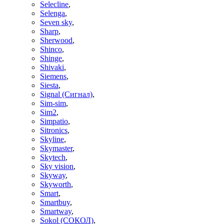
Selecline
,
Selenga
,
Seven sky
,
Sharp
,
Sherwood
,
Shinco
,
Shinge
,
Shivaki
,
Siemens
,
Siesta
,
Signal (Сигнал)
,
Sim-sim
,
Sim2
,
Simpatio
,
Sitronics
,
Skyline
,
Skymaster
,
Skytech
,
Sky vision
,
Skyway
,
Skyworth
,
Smart
,
Smartbuy
,
Smartway
,
Sokol (СОКОЛ)
,