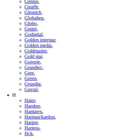
Genius
,
Giraffe
,
Glenrich
,
Globalteq
,
Globo
,
Gmini
,
Godigital
,
Golden interstar
,
Golden media
,
Goldmaster
,
Gold star
,
Gorenje
,
Grandtec
,
Gree
,
Green
,
Grundig
,
Guvial
,
H
Haier
,
Hamber
,
Hantarex
,
Harman/kardon
,
Harper
,
Hartens
,
Hck
,