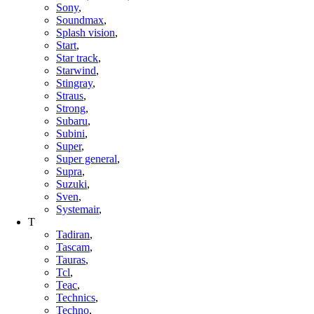
Sony
,
Soundmax
,
Splash vision
,
Start
,
Star track
,
Starwind
,
Stingray
,
Straus
,
Strong
,
Subaru
,
Subini
,
Super
,
Super general
,
Supra
,
Suzuki
,
Sven
,
Systemair
,
T
Tadiran
,
Tascam
,
Tauras
,
Tcl
,
Teac
,
Technics
,
Techno
,