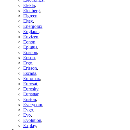
Electronics
,
Elekta
,
Elenberg
,
Elgreen
,
Eltex
,
Energolux
,
Englaon
,
Envizen
,
Eonon
,
Eplutus
,
Epsilon
,
Epson
,
Ergo
,
Erisson
,
Escada
,
Euromax
,
Eurosat
,
Eurosky
,
Eurostar
,
Euston
,
Everycom
,
Evgo
,
Evo
,
Evolution
,
Explay
,