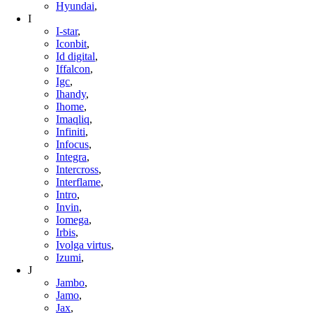
Hyundai
,
I
I-star
,
Iconbit
,
Id digital
,
Iffalcon
,
Igc
,
Ihandy
,
Ihome
,
Imaqliq
,
Infiniti
,
Infocus
,
Integra
,
Intercross
,
Interflame
,
Intro
,
Invin
,
Iomega
,
Irbis
,
Ivolga virtus
,
Izumi
,
J
Jambo
,
Jamo
,
Jax
,