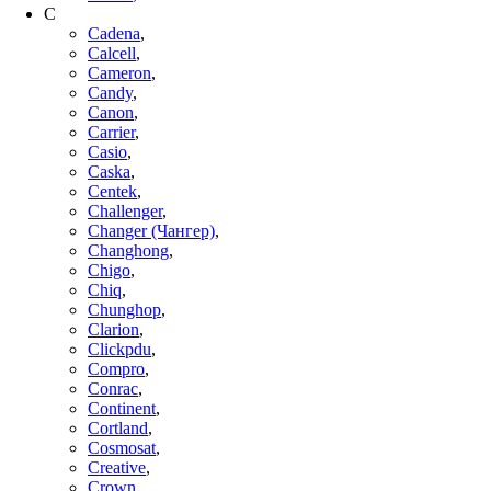
C
Cadena
,
Calcell
,
Cameron
,
Candy
,
Canon
,
Carrier
,
Casio
,
Caska
,
Centek
,
Challenger
,
Changer (Чангер)
,
Changhong
,
Chigo
,
Chiq
,
Chunghop
,
Clarion
,
Clickpdu
,
Compro
,
Conrac
,
Continent
,
Cortland
,
Cosmosat
,
Creative
,
Crown
,