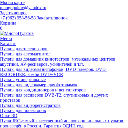
Мы на карте
mnogopultov@yandex.ru
Задать вопрос
+7 (962) 958-56-58
Заказать звонок
Корзина
0
Меню
Каталог
Пульты для телевизоров
Пульты для автомагнитол
Пульты для домашних кинотеатров, музыкальных центров,
акустики, AV-ресиверов, усилителей и т.п.
Пульты для видеомагнитофонов, DVD-плееров, DVD-
RECORDER, комби DVD+VCR
Пульты универсальные
Пульты для видеокамер, для фоторамок
Пульты для кондиционеров и вентиляторов
Пульты для ресиверов DVB-T2, спутниковых и других
приставок
Пульты для видеорегистратора
Пульты для проекторов
Очки 3D
Пульт IRC-самый качественный аналог оригинальных пультов,
произведён в России. Гарантия ОДИН год