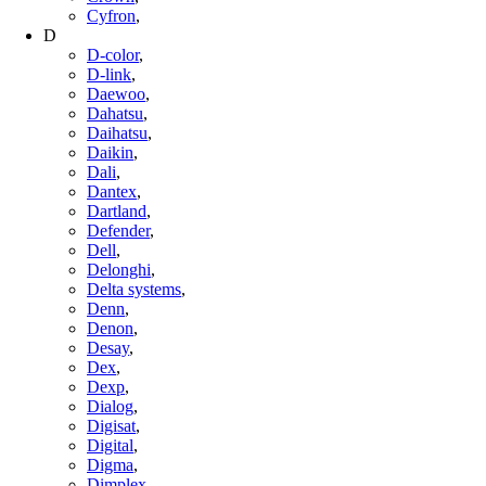
Cyfron
,
D
D-color
,
D-link
,
Daewoo
,
Dahatsu
,
Daihatsu
,
Daikin
,
Dali
,
Dantex
,
Dartland
,
Defender
,
Dell
,
Delonghi
,
Delta systems
,
Denn
,
Denon
,
Desay
,
Dex
,
Dexp
,
Dialog
,
Digisat
,
Digital
,
Digma
,
Dimplex
,