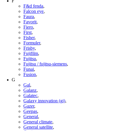
F
F&d fenda
,
Falcon eye
,
Faura
,
Favorit
,
Fiero
,
First
,
Fisher
,
Formuler
,
Frisby
,
Fujifilm
,
Fujitsu
,
Fujitsu / fujitsu-siemens
,
Funai
,
Fusion
,
G
Gal
,
Galanz
,
Galatec
,
Galaxy innovation (gi)
,
Gazer
,
Geepas
,
General
,
General climate
,
General satellite
,