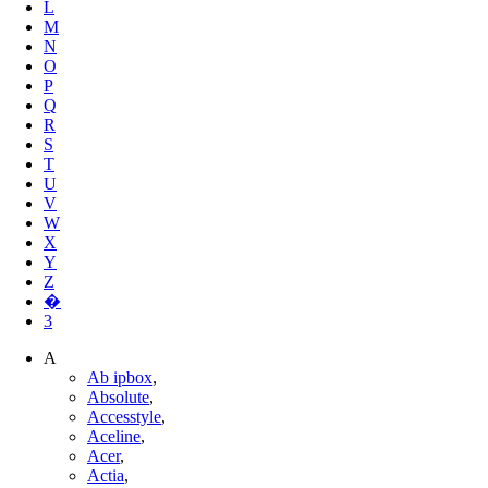
L
M
N
O
P
Q
R
S
T
U
V
W
X
Y
Z
�
3
A
Ab ipbox
,
Absolute
,
Accesstyle
,
Aceline
,
Acer
,
Actia
,