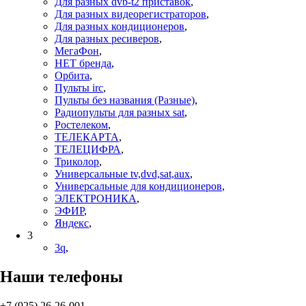
Для разных dvb-t2 приставок
,
Для разных видеорегистраторов
,
Для разных кондиционеров
,
Для разных ресиверов
,
МегаФон
,
НЕТ бренда
,
Орбита
,
Пульты irc
,
Пульты без названия (Разные)
,
Радиопульты для разных sat
,
Ростелеком
,
ТЕЛЕКАРТА
,
ТЕЛЕЦИФРА
,
Триколор
,
Универсальные tv,dvd,sat,aux
,
Универсальные для кондиционеров
,
ЭЛЕКТРОНИКА
,
ЭФИР
,
Яндекс
,
3
3q
,
Наши телефоны
+7 (925) 26-26-001