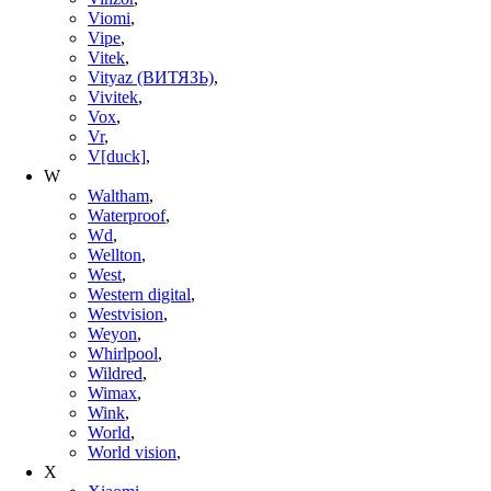
Viomi
,
Vipe
,
Vitek
,
Vityaz (ВИТЯЗЬ)
,
Vivitek
,
Vox
,
Vr
,
V[duck]
,
W
Waltham
,
Waterproof
,
Wd
,
Wellton
,
West
,
Western digital
,
Westvision
,
Weyon
,
Whirlpool
,
Wildred
,
Wimax
,
Wink
,
World
,
World vision
,
X