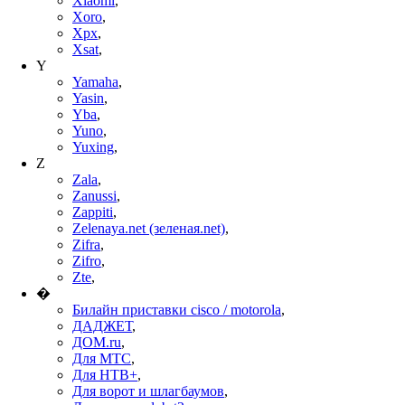
Xiaomi
,
Xoro
,
Xpx
,
Xsat
,
Y
Yamaha
,
Yasin
,
Yba
,
Yuno
,
Yuxing
,
Z
Zala
,
Zanussi
,
Zappiti
,
Zelenaya.net (зеленая.net)
,
Zifra
,
Zifro
,
Zte
,
�
Билайн приставки cisco / motorola
,
ДАДЖЕТ
,
ДОМ.ru
,
Для МТС
,
Для НТВ+
,
Для ворот и шлагбаумов
,