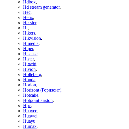
Hdbox
,
Hd stream generator
,
Hec
,
Helix
,
Hessler
,
Hi
,
Hikers
,
Hikvision
,
Himedia
,
Hiper
,
Hisense
,
Histar
,
Hitachi
,
Hivion
,
Holleberg
,
Honda
,
Horion
,
Horizont (Горизонт)
,
Hotcake
,
Hotpoint-ariston
,
Hpc
,
Huavee
,
Huawei
,
Huayu
,
Humax
,