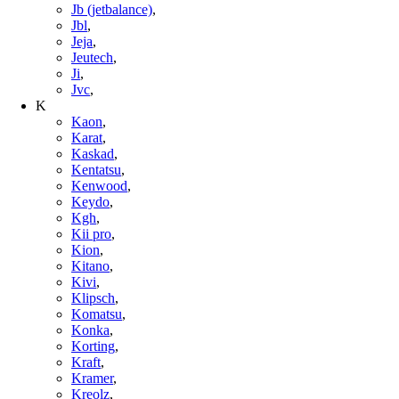
Jb (jetbalance)
,
Jbl
,
Jeja
,
Jeutech
,
Ji
,
Jvc
,
K
Kaon
,
Karat
,
Kaskad
,
Kentatsu
,
Kenwood
,
Keydo
,
Kgh
,
Kii pro
,
Kion
,
Kitano
,
Kivi
,
Klipsch
,
Komatsu
,
Konka
,
Korting
,
Kraft
,
Kramer
,
Kreolz
,