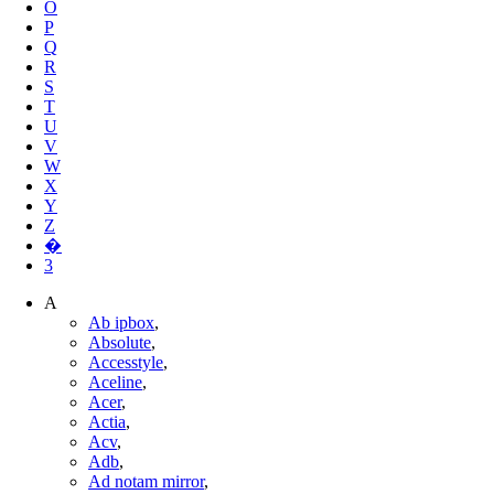
O
P
Q
R
S
T
U
V
W
X
Y
Z
�
3
A
Ab ipbox
,
Absolute
,
Accesstyle
,
Aceline
,
Acer
,
Actia
,
Acv
,
Adb
,
Ad notam mirror
,