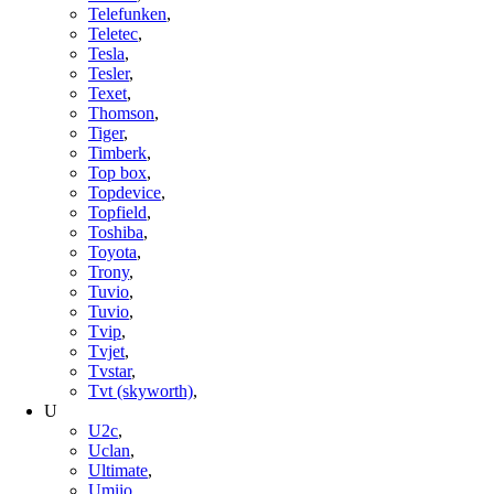
Telefunken
,
Teletec
,
Tesla
,
Tesler
,
Texet
,
Thomson
,
Tiger
,
Timberk
,
Top box
,
Topdevice
,
Topfield
,
Toshiba
,
Toyota
,
Trony
,
Tuvio
,
Tuvio
,
Tvip
,
Tvjet
,
Tvstar
,
Tvt (skyworth)
,
U
U2c
,
Uclan
,
Ultimate
,
Umiio
,