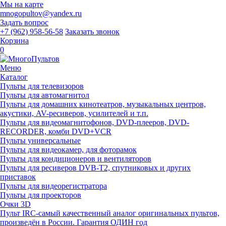
Мы на карте
mnogopultov@yandex.ru
Задать вопрос
+7 (962) 958-56-58
Заказать звонок
Корзина
0
Меню
Каталог
Пульты для телевизоров
Пульты для автомагнитол
Пульты для домашних кинотеатров, музыкальных центров,
акустики, AV-ресиверов, усилителей и т.п.
Пульты для видеомагнитофонов, DVD-плееров, DVD-
RECORDER, комби DVD+VCR
Пульты универсальные
Пульты для видеокамер, для фоторамок
Пульты для кондиционеров и вентиляторов
Пульты для ресиверов DVB-T2, спутниковых и других
приставок
Пульты для видеорегистратора
Пульты для проекторов
Очки 3D
Пульт IRC-самый качественный аналог оригинальных пультов,
произведён в России. Гарантия ОДИН год