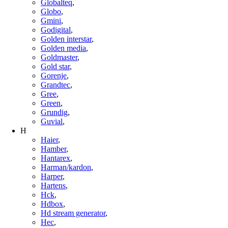
Globalteq
,
Globo
,
Gmini
,
Godigital
,
Golden interstar
,
Golden media
,
Goldmaster
,
Gold star
,
Gorenje
,
Grandtec
,
Gree
,
Green
,
Grundig
,
Guvial
,
H
Haier
,
Hamber
,
Hantarex
,
Harman/kardon
,
Harper
,
Hartens
,
Hck
,
Hdbox
,
Hd stream generator
,
Hec
,