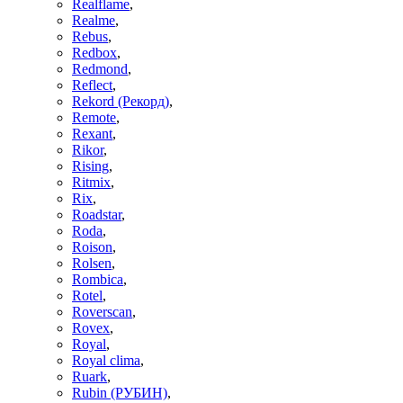
Realflame
,
Realme
,
Rebus
,
Redbox
,
Redmond
,
Reflect
,
Rekord (Рекорд)
,
Remote
,
Rexant
,
Rikor
,
Rising
,
Ritmix
,
Rix
,
Roadstar
,
Roda
,
Roison
,
Rolsen
,
Rombica
,
Rotel
,
Roverscan
,
Rovex
,
Royal
,
Royal clima
,
Ruark
,
Rubin (РУБИН)
,