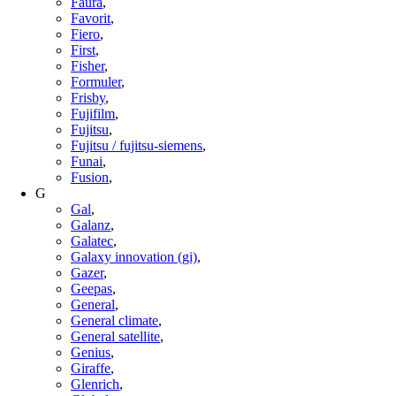
Faura
,
Favorit
,
Fiero
,
First
,
Fisher
,
Formuler
,
Frisby
,
Fujifilm
,
Fujitsu
,
Fujitsu / fujitsu-siemens
,
Funai
,
Fusion
,
G
Gal
,
Galanz
,
Galatec
,
Galaxy innovation (gi)
,
Gazer
,
Geepas
,
General
,
General climate
,
General satellite
,
Genius
,
Giraffe
,
Glenrich
,