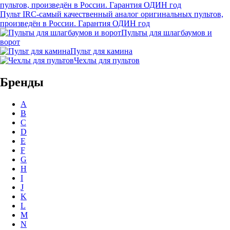
Пульт IRC-самый качественный аналог оригинальных пультов,
произведён в России. Гарантия ОДИН год
Пульты для шлагбаумов и
ворот
Пульт для камина
Чехлы для пультов
Бренды
A
B
C
D
E
F
G
H
I
J
K
L
M
N