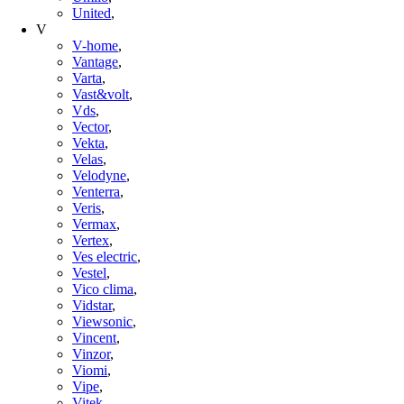
United
,
V
V-home
,
Vantage
,
Varta
,
Vast&volt
,
Vds
,
Vector
,
Vekta
,
Velas
,
Velodyne
,
Venterra
,
Veris
,
Vermax
,
Vertex
,
Ves electric
,
Vestel
,
Vico clima
,
Vidstar
,
Viewsonic
,
Vincent
,
Vinzor
,
Viomi
,
Vipe
,
Vitek
,