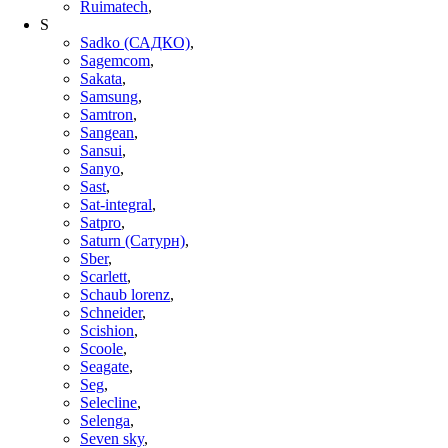
Ruimatech
,
S
Sadko (САДКО)
,
Sagemcom
,
Sakata
,
Samsung
,
Samtron
,
Sangean
,
Sansui
,
Sanyo
,
Sast
,
Sat-integral
,
Satpro
,
Saturn (Сатурн)
,
Sber
,
Scarlett
,
Schaub lorenz
,
Schneider
,
Scishion
,
Scoole
,
Seagate
,
Seg
,
Selecline
,
Selenga
,
Seven sky
,