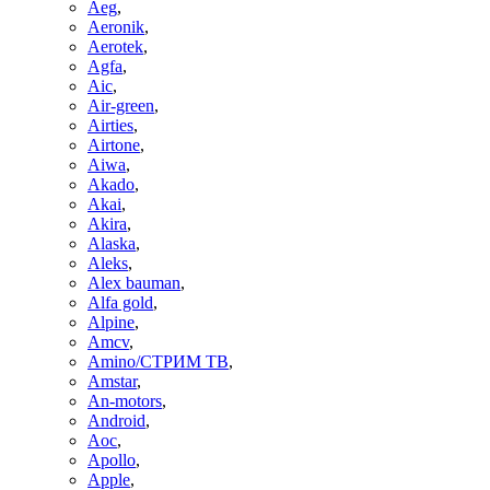
Aeg
,
Aeronik
,
Aerotek
,
Agfa
,
Aic
,
Air-green
,
Airties
,
Airtone
,
Aiwa
,
Akado
,
Akai
,
Akira
,
Alaska
,
Aleks
,
Alex bauman
,
Alfa gold
,
Alpine
,
Amcv
,
Amino/СТРИМ ТВ
,
Amstar
,
An-motors
,
Android
,
Aoc
,
Apollo
,
Apple
,