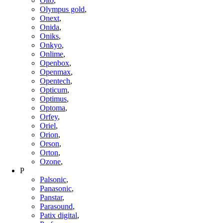
Olto
,
Olympus gold
,
Onext
,
Onida
,
Oniks
,
Onkyo
,
Onlime
,
Openbox
,
Openmax
,
Opentech
,
Opticum
,
Optimus
,
Optoma
,
Orfey
,
Oriel
,
Orion
,
Orson
,
Orton
,
Ozone
,
P
Palsonic
,
Panasonic
,
Panstar
,
Parasound
,
Patix digital
,