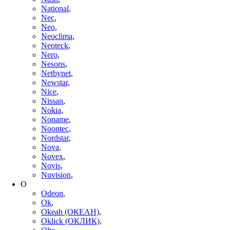
National
,
Nec
,
Neo
,
Neoclima
,
Neoteck
,
Nero
,
Nesons
,
Netbynet
,
Newstar
,
Nice
,
Nissan
,
Nokia
,
Noname
,
Noontec
,
Nordstar
,
Nova
,
Novex
,
Novis
,
Nuvision
,
O
Odeon
,
Ok
,
Okeah (ОКЕАН)
,
Oklick (ОКЛИК)
,