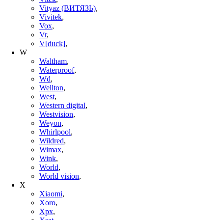
Vityaz (ВИТЯЗЬ)
,
Vivitek
,
Vox
,
Vr
,
V[duck]
,
W
Waltham
,
Waterproof
,
Wd
,
Wellton
,
West
,
Western digital
,
Westvision
,
Weyon
,
Whirlpool
,
Wildred
,
Wimax
,
Wink
,
World
,
World vision
,
X
Xiaomi
,
Xoro
,
Xpx
,