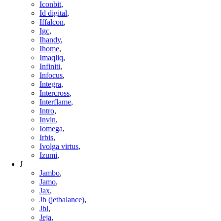
Iconbit
,
Id digital
,
Iffalcon
,
Igc
,
Ihandy
,
Ihome
,
Imaqliq
,
Infiniti
,
Infocus
,
Integra
,
Intercross
,
Interflame
,
Intro
,
Invin
,
Iomega
,
Irbis
,
Ivolga virtus
,
Izumi
,
J
Jambo
,
Jamo
,
Jax
,
Jb (jetbalance)
,
Jbl
,
Jeja
,