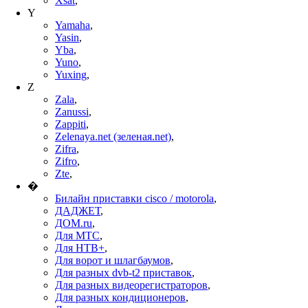
Xsat
,
Y
Yamaha
,
Yasin
,
Yba
,
Yuno
,
Yuxing
,
Z
Zala
,
Zanussi
,
Zappiti
,
Zelenaya.net (зеленая.net)
,
Zifra
,
Zifro
,
Zte
,
�
Билайн приставки cisco / motorola
,
ДАДЖЕТ
,
ДОМ.ru
,
Для МТС
,
Для НТВ+
,
Для ворот и шлагбаумов
,
Для разных dvb-t2 приставок
,
Для разных видеорегистраторов
,
Для разных кондиционеров
,