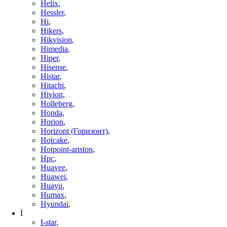
Helix
,
Hessler
,
Hi
,
Hikers
,
Hikvision
,
Himedia
,
Hiper
,
Hisense
,
Histar
,
Hitachi
,
Hivion
,
Holleberg
,
Honda
,
Horion
,
Horizont (Горизонт)
,
Hotcake
,
Hotpoint-ariston
,
Hpc
,
Huavee
,
Huawei
,
Huayu
,
Humax
,
Hyundai
,
I
I-star
,