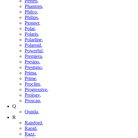
Perfeo
,
Phantom
,
Philco
,
Philips
,
Pioneer
,
Polar
,
Polaris
,
Polarline
,
Polaroid
,
Powerful
,
Premiera
,
Presino
,
Prestigio
,
Prima
,
Prime
,
Proclim
,
Progressive
,
Prology
,
Proscan
,
Q
Qunda
,
R
Rainford
,
Rapid
,
Razz
,