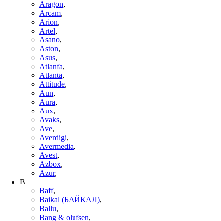
Aragon
,
Arcam
,
Arion
,
Artel
,
Asano
,
Aston
,
Asus
,
Atlanfa
,
Atlanta
,
Attitude
,
Aun
,
Aura
,
Aux
,
Avaks
,
Ave
,
Averdigi
,
Avermedia
,
Avest
,
Azbox
,
Azur
,
B
Baff
,
Baikal (БАЙКАЛ)
,
Ballu
,
Bang & olufsen
,