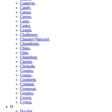
Cameron
,
Candy
,
Canon
,
Carrier
,
Casio
,
Caska
,
Centek
,
Challenger
,
Changer (Чангер)
,
Changhong
,
Chigo
,
Chiq
,
Chunghop
,
Clarion
,
Clickpdu
,
Compro
,
Conrac
,
Continent
,
Cortland
,
Cosmosat
,
Creative
,
Crown
,
Cyfron
,
D
D-color
,