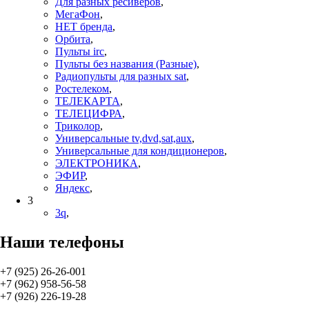
Для разных ресиверов
,
МегаФон
,
НЕТ бренда
,
Орбита
,
Пульты irc
,
Пульты без названия (Разные)
,
Радиопульты для разных sat
,
Ростелеком
,
ТЕЛЕКАРТА
,
ТЕЛЕЦИФРА
,
Триколор
,
Универсальные tv,dvd,sat,aux
,
Универсальные для кондиционеров
,
ЭЛЕКТРОНИКА
,
ЭФИР
,
Яндекс
,
3
3q
,
Наши телефоны
+7 (925) 26-26-001
+7 (962) 958-56-58
+7 (926) 226-19-28