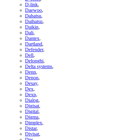
D-link
,
Daewoo
,
Dahatsu
,
Daihatsu
,
Daikin
,
Dali
,
Dantex
,
Dartland
,
Defender
,
Dell
,
Delonghi
,
Delta systems
,
Denn
,
Denon
,
Desay
,
Dex
,
Dexp
,
Dialog
,
Digisat
,
Digital
,
Digma
,
Dimplex
,
Distar
,
Divisat
,
Dns
,