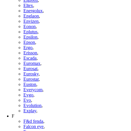
Elgreen
,
Eltex
,
Energolux
,
Englaon
,
Envizen
,
Eonon
,
Eplutus
,
Epsilon
,
Epson
,
Ergo
,
Erisson
,
Escada
,
Euromax
,
Eurosat
,
Eurosky
,
Eurostar
,
Euston
,
Everycom
,
Evgo
,
Evo
,
Evolution
,
Explay
,
F
F&d fenda
,
Falcon eye
,