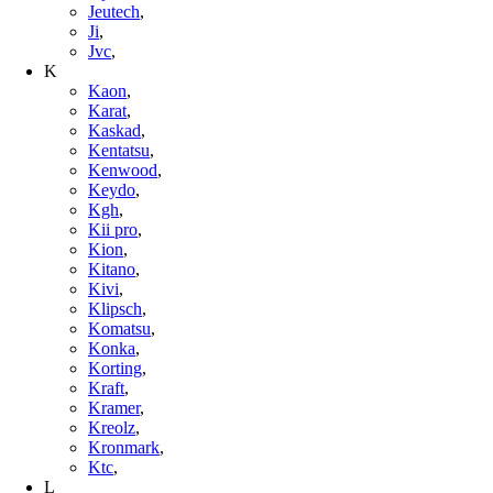
Jeutech
,
Ji
,
Jvc
,
K
Kaon
,
Karat
,
Kaskad
,
Kentatsu
,
Kenwood
,
Keydo
,
Kgh
,
Kii pro
,
Kion
,
Kitano
,
Kivi
,
Klipsch
,
Komatsu
,
Konka
,
Korting
,
Kraft
,
Kramer
,
Kreolz
,
Kronmark
,
Ktc
,
L