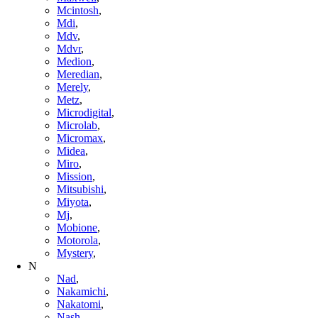
Mcintosh
,
Mdi
,
Mdv
,
Mdvr
,
Medion
,
Meredian
,
Merely
,
Metz
,
Microdigital
,
Microlab
,
Micromax
,
Midea
,
Miro
,
Mission
,
Mitsubishi
,
Miyota
,
Mj
,
Mobione
,
Motorola
,
Mystery
,
N
Nad
,
Nakamichi
,
Nakatomi
,
Nash
,