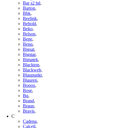
Bar s2 hd
,
Barton
,
Bbk
,
Beelink
,
Behold
,
Beko
,
Belson
,
Bene
,
Benq
,
Bigsat
,
Bigstar
,
Bimatek
,
Blackton
,
Blackweb
,
Blaupunkt
,
Blauren
,
Booox
,
Bose
,
Bq
,
Brand
,
Braun
,
Bravis
,
C
Cadena
,
Calcell
,