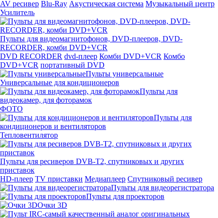
AV ресивер
Blu-Ray
Акустическая система
Музыкальный центр
Усилитель
Пульты для видеомагнитофонов, DVD-плееров, DVD-
RECORDER, комби DVD+VCR
DVD RECORDER
dvd-плеер
Комби DVD+VCR
Комбо
DVD+VCR
портативный DVD
Пульты универсальные
Универсальные для кондиционеров
Пульты для
видеокамер, для фоторамок
ФОТО
Пульты для
кондиционеров и вентиляторов
Тепловентилятор
Пульты для ресиверов DVB-T2, спутниковых и других
приставок
HD-плеер
TV приставки
Медиаплеер
Спутниковый ресивер
Пульты для видеорегистратора
Пульты для проекторов
Очки 3D