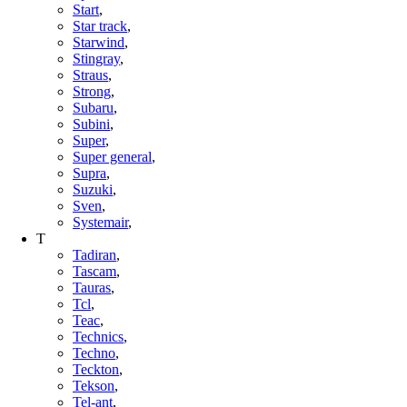
Start
,
Star track
,
Starwind
,
Stingray
,
Straus
,
Strong
,
Subaru
,
Subini
,
Super
,
Super general
,
Supra
,
Suzuki
,
Sven
,
Systemair
,
T
Tadiran
,
Tascam
,
Tauras
,
Tcl
,
Teac
,
Technics
,
Techno
,
Teckton
,
Tekson
,
Tel-ant
,