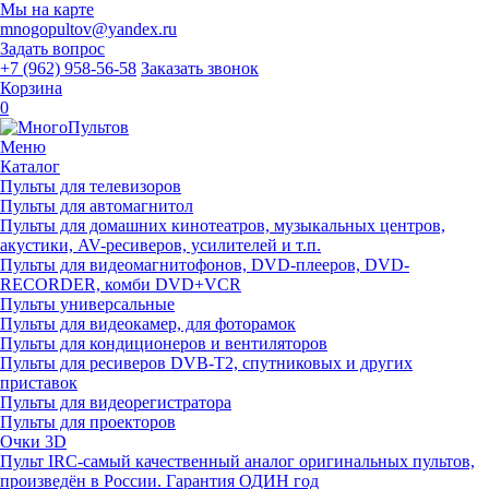
Мы на карте
mnogopultov@yandex.ru
Задать вопрос
+7 (962) 958-56-58
Заказать звонок
Корзина
0
Меню
Каталог
Пульты для телевизоров
Пульты для автомагнитол
Пульты для домашних кинотеатров, музыкальных центров,
акустики, AV-ресиверов, усилителей и т.п.
Пульты для видеомагнитофонов, DVD-плееров, DVD-
RECORDER, комби DVD+VCR
Пульты универсальные
Пульты для видеокамер, для фоторамок
Пульты для кондиционеров и вентиляторов
Пульты для ресиверов DVB-T2, спутниковых и других
приставок
Пульты для видеорегистратора
Пульты для проекторов
Очки 3D
Пульт IRC-самый качественный аналог оригинальных пультов,
произведён в России. Гарантия ОДИН год