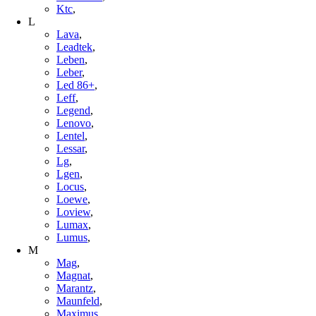
Ktc
,
L
Lava
,
Leadtek
,
Leben
,
Leber
,
Led 86+
,
Leff
,
Legend
,
Lenovo
,
Lentel
,
Lessar
,
Lg
,
Lgen
,
Locus
,
Loewe
,
Loview
,
Lumax
,
Lumus
,
M
Mag
,
Magnat
,
Marantz
,
Maunfeld
,
Maximus
,