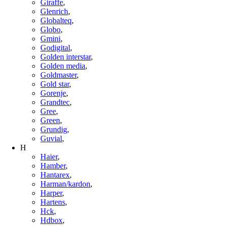
Giraffe
,
Glenrich
,
Globalteq
,
Globo
,
Gmini
,
Godigital
,
Golden interstar
,
Golden media
,
Goldmaster
,
Gold star
,
Gorenje
,
Grandtec
,
Gree
,
Green
,
Grundig
,
Guvial
,
H
Haier
,
Hamber
,
Hantarex
,
Harman/kardon
,
Harper
,
Hartens
,
Hck
,
Hdbox
,