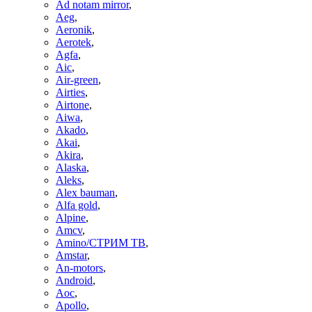
Ad notam mirror
,
Aeg
,
Aeronik
,
Aerotek
,
Agfa
,
Aic
,
Air-green
,
Airties
,
Airtone
,
Aiwa
,
Akado
,
Akai
,
Akira
,
Alaska
,
Aleks
,
Alex bauman
,
Alfa gold
,
Alpine
,
Amcv
,
Amino/СТРИМ ТВ
,
Amstar
,
An-motors
,
Android
,
Aoc
,
Apollo
,