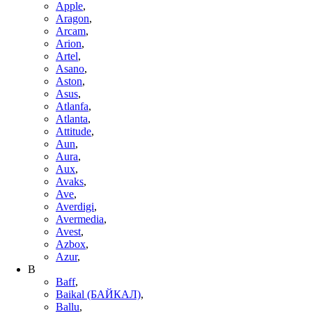
Apple
,
Aragon
,
Arcam
,
Arion
,
Artel
,
Asano
,
Aston
,
Asus
,
Atlanfa
,
Atlanta
,
Attitude
,
Aun
,
Aura
,
Aux
,
Avaks
,
Ave
,
Averdigi
,
Avermedia
,
Avest
,
Azbox
,
Azur
,
B
Baff
,
Baikal (БАЙКАЛ)
,
Ballu
,