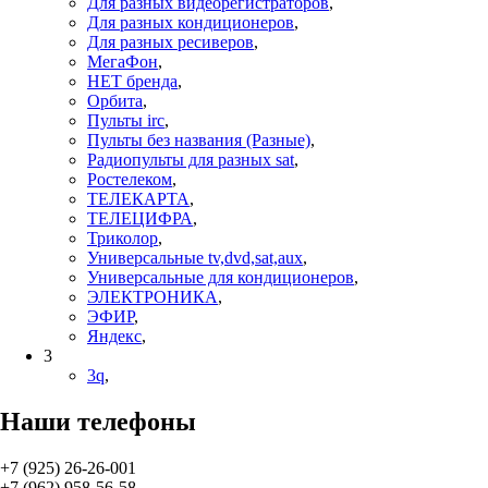
Для разных видеорегистраторов
,
Для разных кондиционеров
,
Для разных ресиверов
,
МегаФон
,
НЕТ бренда
,
Орбита
,
Пульты irc
,
Пульты без названия (Разные)
,
Радиопульты для разных sat
,
Ростелеком
,
ТЕЛЕКАРТА
,
ТЕЛЕЦИФРА
,
Триколор
,
Универсальные tv,dvd,sat,aux
,
Универсальные для кондиционеров
,
ЭЛЕКТРОНИКА
,
ЭФИР
,
Яндекс
,
3
3q
,
Наши телефоны
+7 (925) 26-26-001
+7 (962) 958-56-58