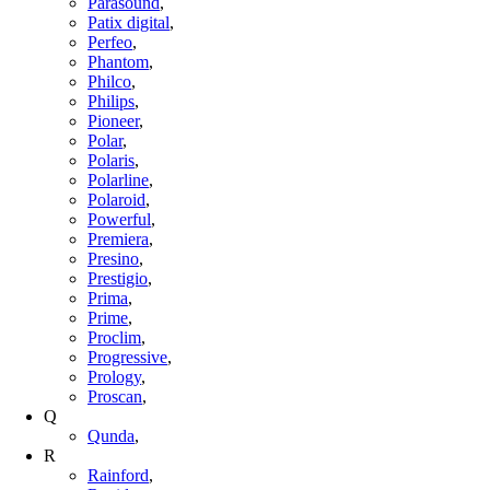
Parasound
,
Patix digital
,
Perfeo
,
Phantom
,
Philco
,
Philips
,
Pioneer
,
Polar
,
Polaris
,
Polarline
,
Polaroid
,
Powerful
,
Premiera
,
Presino
,
Prestigio
,
Prima
,
Prime
,
Proclim
,
Progressive
,
Prology
,
Proscan
,
Q
Qunda
,
R
Rainford
,