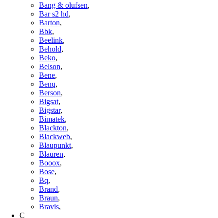
Bang & olufsen
,
Bar s2 hd
,
Barton
,
Bbk
,
Beelink
,
Behold
,
Beko
,
Belson
,
Bene
,
Benq
,
Berson
,
Bigsat
,
Bigstar
,
Bimatek
,
Blackton
,
Blackweb
,
Blaupunkt
,
Blauren
,
Booox
,
Bose
,
Bq
,
Brand
,
Braun
,
Bravis
,
C