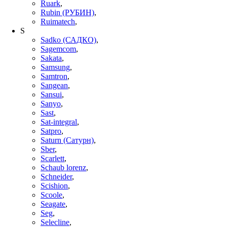
Ruark
,
Rubin (РУБИН)
,
Ruimatech
,
S
Sadko (САДКО)
,
Sagemcom
,
Sakata
,
Samsung
,
Samtron
,
Sangean
,
Sansui
,
Sanyo
,
Sast
,
Sat-integral
,
Satpro
,
Saturn (Сатурн)
,
Sber
,
Scarlett
,
Schaub lorenz
,
Schneider
,
Scishion
,
Scoole
,
Seagate
,
Seg
,
Selecline
,