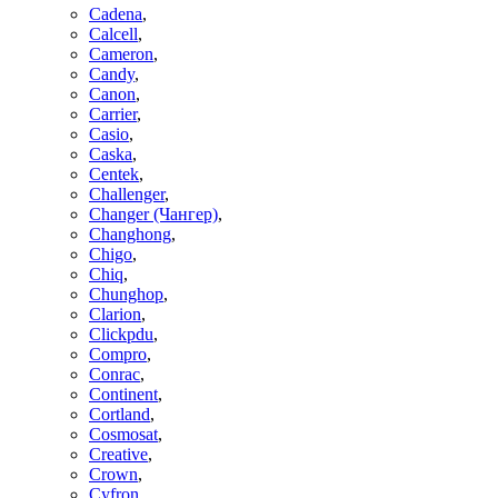
Cadena
,
Calcell
,
Cameron
,
Candy
,
Canon
,
Carrier
,
Casio
,
Caska
,
Centek
,
Challenger
,
Changer (Чангер)
,
Changhong
,
Chigo
,
Chiq
,
Chunghop
,
Clarion
,
Clickpdu
,
Compro
,
Conrac
,
Continent
,
Cortland
,
Cosmosat
,
Creative
,
Crown
,
Cyfron
,