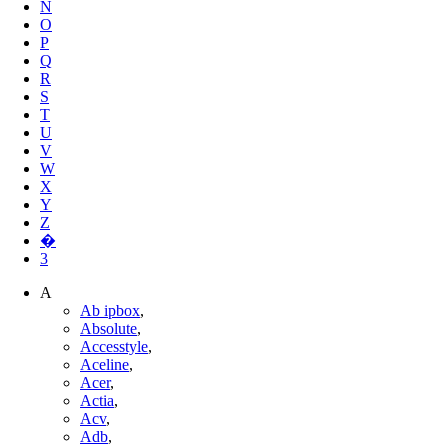
N
O
P
Q
R
S
T
U
V
W
X
Y
Z
�
3
A
Ab ipbox
,
Absolute
,
Accesstyle
,
Aceline
,
Acer
,
Actia
,
Acv
,
Adb
,