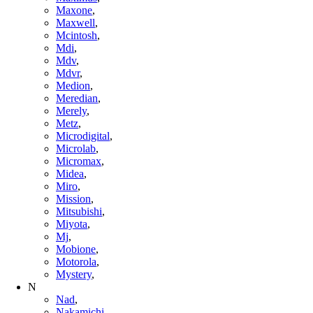
Maxone
,
Maxwell
,
Mcintosh
,
Mdi
,
Mdv
,
Mdvr
,
Medion
,
Meredian
,
Merely
,
Metz
,
Microdigital
,
Microlab
,
Micromax
,
Midea
,
Miro
,
Mission
,
Mitsubishi
,
Miyota
,
Mj
,
Mobione
,
Motorola
,
Mystery
,
N
Nad
,
Nakamichi
,