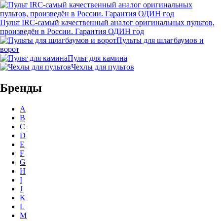
Пульт IRC-самый качественный аналог оригинальных пультов,
произведён в России. Гарантия ОДИН год
Пульты для шлагбаумов и
ворот
Пульт для камина
Чехлы для пультов
Бренды
A
B
C
D
E
F
G
H
I
J
K
L
M