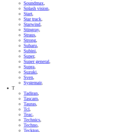
Soundmax
,
Splash vision
,
Start
,
Star track
,
Starwind
,
Stingray
,
Straus
,
Strong
,
Subaru
,
Subini
,
Super
,
Super general
,
Supra
,
Suzuki
,
Sven
,
Systemair
,
T
Tadiran
,
Tascam
,
Tauras
,
Tcl
,
Teac
,
Technics
,
Techno
,
Teckton
,