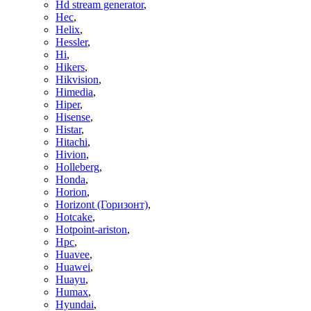
Hd stream generator
,
Hec
,
Helix
,
Hessler
,
Hi
,
Hikers
,
Hikvision
,
Himedia
,
Hiper
,
Hisense
,
Histar
,
Hitachi
,
Hivion
,
Holleberg
,
Honda
,
Horion
,
Horizont (Горизонт)
,
Hotcake
,
Hotpoint-ariston
,
Hpc
,
Huavee
,
Huawei
,
Huayu
,
Humax
,
Hyundai
,