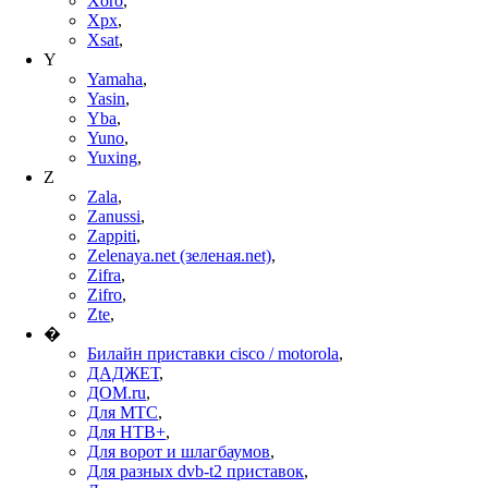
Xoro
,
Xpx
,
Xsat
,
Y
Yamaha
,
Yasin
,
Yba
,
Yuno
,
Yuxing
,
Z
Zala
,
Zanussi
,
Zappiti
,
Zelenaya.net (зеленая.net)
,
Zifra
,
Zifro
,
Zte
,
�
Билайн приставки cisco / motorola
,
ДАДЖЕТ
,
ДОМ.ru
,
Для МТС
,
Для НТВ+
,
Для ворот и шлагбаумов
,
Для разных dvb-t2 приставок
,