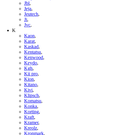
Jbl
,
Jeja
,
Jeutech
,
Ji
,
Jvc
,
K
Kaon
,
Karat
,
Kaskad
,
Kentatsu
,
Kenwood
,
Keydo
,
Kgh
,
Kii pro
,
Kion
,
Kitano
,
Kivi
,
Klipsch
,
Komatsu
,
Konka
,
Korting
,
Kraft
,
Kramer
,
Kreolz
,
Kronmark
,