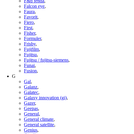
F&d fenda
,
Falcon eye
,
Faura
,
Favorit
,
Fiero
,
First
,
Fisher
,
Formuler
,
Frisby
,
Fujifilm
,
Fujitsu
,
Fujitsu / fujitsu-siemens
,
Funai
,
Fusion
,
G
Gal
,
Galanz
,
Galatec
,
Galaxy innovation (gi)
,
Gazer
,
Geepas
,
General
,
General climate
,
General satellite
,
Genius
,