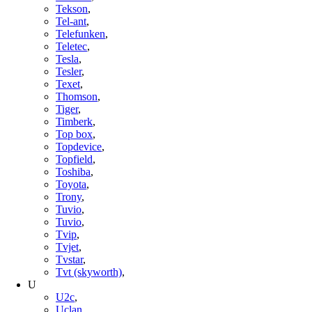
Tekson
,
Tel-ant
,
Telefunken
,
Teletec
,
Tesla
,
Tesler
,
Texet
,
Thomson
,
Tiger
,
Timberk
,
Top box
,
Topdevice
,
Topfield
,
Toshiba
,
Toyota
,
Trony
,
Tuvio
,
Tuvio
,
Tvip
,
Tvjet
,
Tvstar
,
Tvt (skyworth)
,
U
U2c
,
Uclan
,