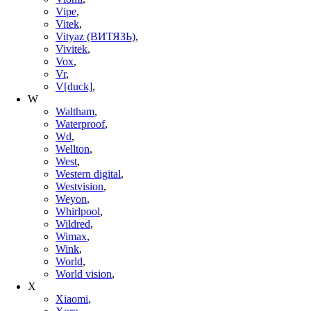
Vipe
,
Vitek
,
Vityaz (ВИТЯЗЬ)
,
Vivitek
,
Vox
,
Vr
,
V[duck]
,
W
Waltham
,
Waterproof
,
Wd
,
Wellton
,
West
,
Western digital
,
Westvision
,
Weyon
,
Whirlpool
,
Wildred
,
Wimax
,
Wink
,
World
,
World vision
,
X
Xiaomi
,