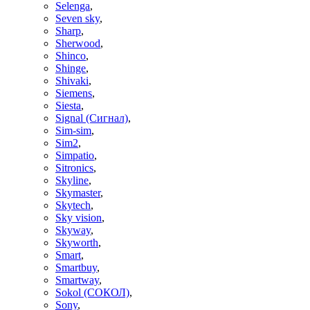
Selenga
,
Seven sky
,
Sharp
,
Sherwood
,
Shinco
,
Shinge
,
Shivaki
,
Siemens
,
Siesta
,
Signal (Сигнал)
,
Sim-sim
,
Sim2
,
Simpatio
,
Sitronics
,
Skyline
,
Skymaster
,
Skytech
,
Sky vision
,
Skyway
,
Skyworth
,
Smart
,
Smartbuy
,
Smartway
,
Sokol (СОКОЛ)
,
Sony
,