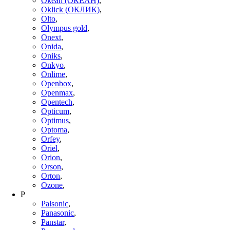
Okeah (ОКЕАН)
,
Oklick (ОКЛИК)
,
Olto
,
Olympus gold
,
Onext
,
Onida
,
Oniks
,
Onkyo
,
Onlime
,
Openbox
,
Openmax
,
Opentech
,
Opticum
,
Optimus
,
Optoma
,
Orfey
,
Oriel
,
Orion
,
Orson
,
Orton
,
Ozone
,
P
Palsonic
,
Panasonic
,
Panstar
,