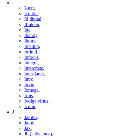
I
I-star
,
Iconbit
,
Id digital
,
Iffalcon
,
Igc
,
Ihandy
,
Ihome
,
Imaqliq
,
Infiniti
,
Infocus
,
Integra
,
Intercross
,
Interflame
,
Intro
,
Invin
,
Iomega
,
Irbis
,
Ivolga virtus
,
Izumi
,
J
Jambo
,
Jamo
,
Jax
,
Jb (jetbalance)
,