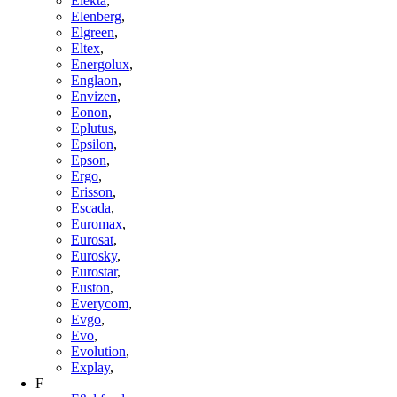
Elekta
,
Elenberg
,
Elgreen
,
Eltex
,
Energolux
,
Englaon
,
Envizen
,
Eonon
,
Eplutus
,
Epsilon
,
Epson
,
Ergo
,
Erisson
,
Escada
,
Euromax
,
Eurosat
,
Eurosky
,
Eurostar
,
Euston
,
Everycom
,
Evgo
,
Evo
,
Evolution
,
Explay
,
F