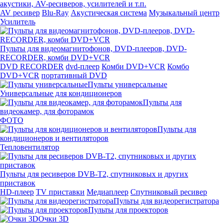
акустики, AV-ресиверов, усилителей и т.п.
AV ресивер
Blu-Ray
Акустическая система
Музыкальный центр
Усилитель
Пульты для видеомагнитофонов, DVD-плееров, DVD-
RECORDER, комби DVD+VCR
DVD RECORDER
dvd-плеер
Комби DVD+VCR
Комбо
DVD+VCR
портативный DVD
Пульты универсальные
Универсальные для кондиционеров
Пульты для
видеокамер, для фоторамок
ФОТО
Пульты для
кондиционеров и вентиляторов
Тепловентилятор
Пульты для ресиверов DVB-T2, спутниковых и других
приставок
HD-плеер
TV приставки
Медиаплеер
Спутниковый ресивер
Пульты для видеорегистратора
Пульты для проекторов
Очки 3D