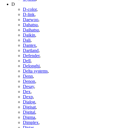
D
D-color
,
D-link
,
Daewoo
,
Dahatsu
,
Daihatsu
,
Daikin
,
Dali
,
Dantex
,
Dartland
,
Defender
,
Dell
,
Delonghi
,
Delta systems
,
Denn
,
Denon
,
Desay
,
Dex
,
Dexp
,
Dialog
,
Digisat
,
Digital
,
Digma
,
Dimplex
,
Distar
,