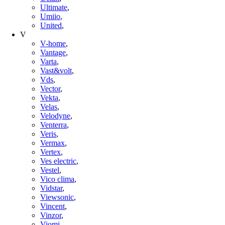
Ultimate
,
Umiio
,
United
,
V
V-home
,
Vantage
,
Varta
,
Vast&volt
,
Vds
,
Vector
,
Vekta
,
Velas
,
Velodyne
,
Venterra
,
Veris
,
Vermax
,
Vertex
,
Ves electric
,
Vestel
,
Vico clima
,
Vidstar
,
Viewsonic
,
Vincent
,
Vinzor
,
Viomi
,