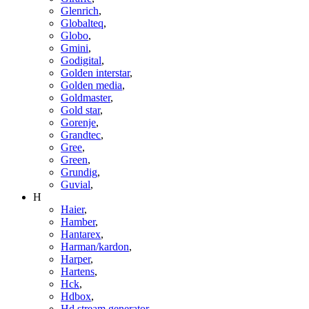
Glenrich
,
Globalteq
,
Globo
,
Gmini
,
Godigital
,
Golden interstar
,
Golden media
,
Goldmaster
,
Gold star
,
Gorenje
,
Grandtec
,
Gree
,
Green
,
Grundig
,
Guvial
,
H
Haier
,
Hamber
,
Hantarex
,
Harman/kardon
,
Harper
,
Hartens
,
Hck
,
Hdbox
,
Hd stream generator
,