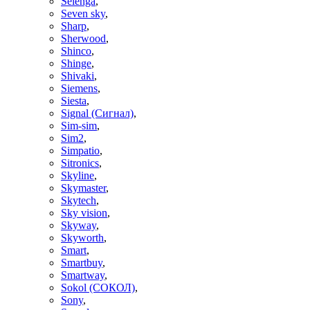
Selenga
,
Seven sky
,
Sharp
,
Sherwood
,
Shinco
,
Shinge
,
Shivaki
,
Siemens
,
Siesta
,
Signal (Сигнал)
,
Sim-sim
,
Sim2
,
Simpatio
,
Sitronics
,
Skyline
,
Skymaster
,
Skytech
,
Sky vision
,
Skyway
,
Skyworth
,
Smart
,
Smartbuy
,
Smartway
,
Sokol (СОКОЛ)
,
Sony
,