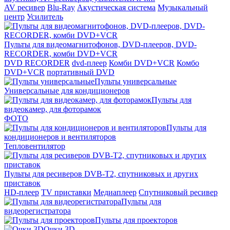
AV ресивер
Blu-Ray
Акустическая система
Музыкальный
центр
Усилитель
Пульты для видеомагнитофонов, DVD-плееров, DVD-
RECORDER, комби DVD+VCR
DVD RECORDER
dvd-плеер
Комби DVD+VCR
Комбо
DVD+VCR
портативный DVD
Пульты универсальные
Универсальные для кондиционеров
Пульты для
видеокамер, для фоторамок
ФОТО
Пульты для
кондиционеров и вентиляторов
Тепловентилятор
Пульты для ресиверов DVB-T2, спутниковых и других
приставок
HD-плеер
TV приставки
Медиаплеер
Спутниковый ресивер
Пульты для
видеорегистратора
Пульты для проекторов
Очки 3D