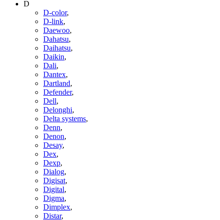
D
D-color
,
D-link
,
Daewoo
,
Dahatsu
,
Daihatsu
,
Daikin
,
Dali
,
Dantex
,
Dartland
,
Defender
,
Dell
,
Delonghi
,
Delta systems
,
Denn
,
Denon
,
Desay
,
Dex
,
Dexp
,
Dialog
,
Digisat
,
Digital
,
Digma
,
Dimplex
,
Distar
,