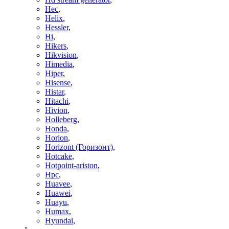
Hec
,
Helix
,
Hessler
,
Hi
,
Hikers
,
Hikvision
,
Himedia
,
Hiper
,
Hisense
,
Histar
,
Hitachi
,
Hivion
,
Holleberg
,
Honda
,
Horion
,
Horizont (Горизонт)
,
Hotcake
,
Hotpoint-ariston
,
Hpc
,
Huavee
,
Huawei
,
Huayu
,
Humax
,
Hyundai
,