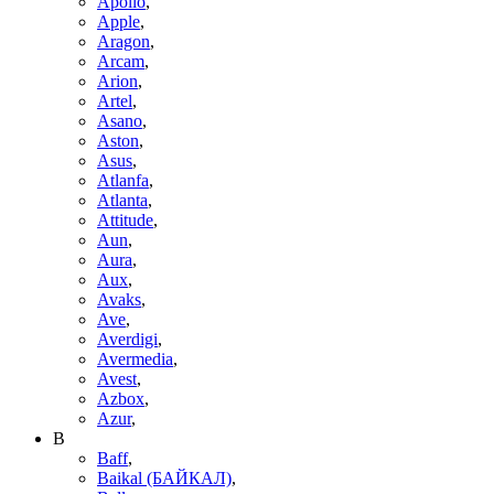
Apollo
,
Apple
,
Aragon
,
Arcam
,
Arion
,
Artel
,
Asano
,
Aston
,
Asus
,
Atlanfa
,
Atlanta
,
Attitude
,
Aun
,
Aura
,
Aux
,
Avaks
,
Ave
,
Averdigi
,
Avermedia
,
Avest
,
Azbox
,
Azur
,
B
Baff
,
Baikal (БАЙКАЛ)
,