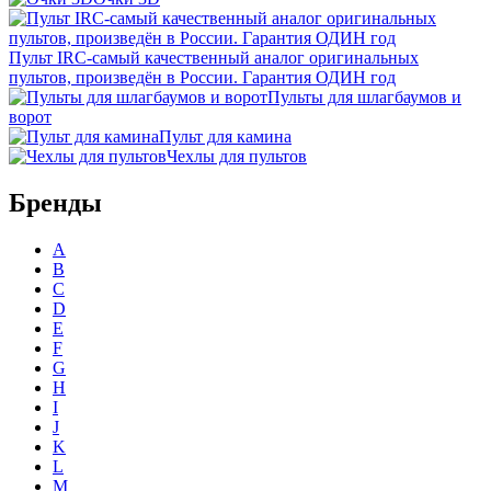
Пульт IRC-самый качественный аналог оригинальных
пультов, произведён в России. Гарантия ОДИН год
Пульты для шлагбаумов и
ворот
Пульт для камина
Чехлы для пультов
Бренды
A
B
C
D
E
F
G
H
I
J
K
L
M