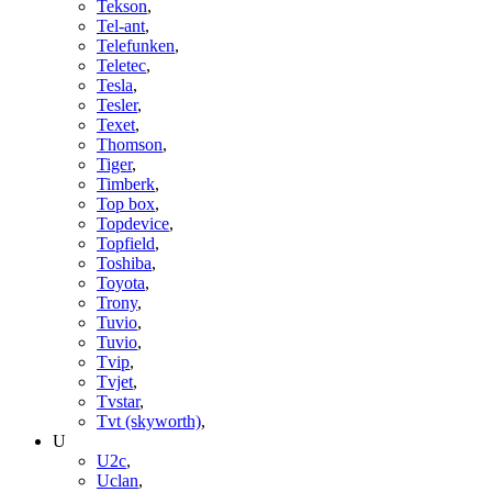
Tekson
,
Tel-ant
,
Telefunken
,
Teletec
,
Tesla
,
Tesler
,
Texet
,
Thomson
,
Tiger
,
Timberk
,
Top box
,
Topdevice
,
Topfield
,
Toshiba
,
Toyota
,
Trony
,
Tuvio
,
Tuvio
,
Tvip
,
Tvjet
,
Tvstar
,
Tvt (skyworth)
,
U
U2c
,
Uclan
,