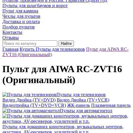
пультов, произведён в России. Гарантия ОДИН год
Пульты для шлагбаумов и ворот
Пульт для камина
Чехлы для пультов
Доставка и оплата
Подбор пультов
Контакты
Отзывы
Найти
Главная
Купить Пульты для телевизоров
Пульт для AIWA RC-
ZVT16 (Оригинальный)
Пульт для AIWA RC-ZVT16
(Оригинальный)
Пульты для телевизоров
Видео Двойка (TV+DVD)
Видео Двойка (TV+VCR)
Видеотройка (TV+DVD+VCR)
ЖК-панель
Плазменная панель
Пульты для автомагнитол
Пульты для домашних кинотеатров, музыкальных центров,
акустики, AV-ресиверов, усилителей и т.п.