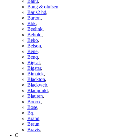
Ballu
,
Bang & olufsen
,
Bar s2 hd
,
Barton
,
Bbk
,
Beelink
,
Behold
,
Beko
,
Belson
,
Bene
,
Benq
,
Bigsat
,
Bigstar
,
Bimatek
,
Blackton
,
Blackweb
,
Blaupunkt
,
Blauren
,
Booox
,
Bose
,
Bq
,
Brand
,
Braun
,
Bravis
,
C