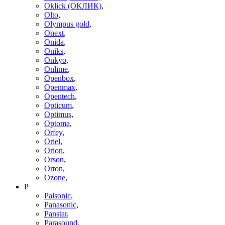
Oklick (ОКЛИК)
,
Olto
,
Olympus gold
,
Onext
,
Onida
,
Oniks
,
Onkyo
,
Onlime
,
Openbox
,
Openmax
,
Opentech
,
Opticum
,
Optimus
,
Optoma
,
Orfey
,
Oriel
,
Orion
,
Orson
,
Orton
,
Ozone
,
P
Palsonic
,
Panasonic
,
Panstar
,
Parasound
,