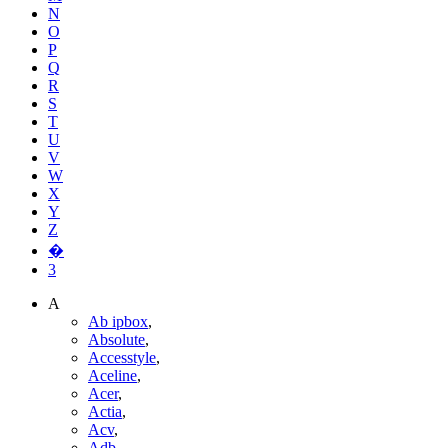
N
O
P
Q
R
S
T
U
V
W
X
Y
Z
�
3
A
Ab ipbox
,
Absolute
,
Accesstyle
,
Aceline
,
Acer
,
Actia
,
Acv
,
Adb
,