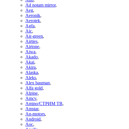
Ad notam mirror
,
Aeg
,
Aeronik
,
Aerotek
,
Agfa
,
Aic
,
Air-green
,
Airties
,
Airtone
,
Aiwa
,
Akado
,
Akai
,
Akira
,
Alaska
,
Aleks
,
Alex bauman
,
Alfa gold
,
Alpine
,
Amcv
,
Amino/СТРИМ ТВ
,
Amstar
,
An-motors
,
Android
,
Aoc
,