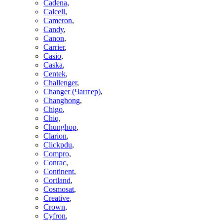
Cadena
,
Calcell
,
Cameron
,
Candy
,
Canon
,
Carrier
,
Casio
,
Caska
,
Centek
,
Challenger
,
Changer (Чангер)
,
Changhong
,
Chigo
,
Chiq
,
Chunghop
,
Clarion
,
Clickpdu
,
Compro
,
Conrac
,
Continent
,
Cortland
,
Cosmosat
,
Creative
,
Crown
,
Cyfron
,