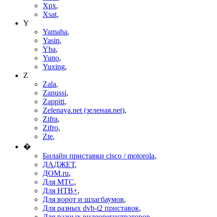
Xpx
,
Xsat
,
Y
Yamaha
,
Yasin
,
Yba
,
Yuno
,
Yuxing
,
Z
Zala
,
Zanussi
,
Zappiti
,
Zelenaya.net (зеленая.net)
,
Zifra
,
Zifro
,
Zte
,
�
Билайн приставки cisco / motorola
,
ДАДЖЕТ
,
ДОМ.ru
,
Для МТС
,
Для НТВ+
,
Для ворот и шлагбаумов
,
Для разных dvb-t2 приставок
,
Для разных видеорегистраторов
,