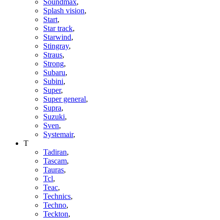
Soundmax
,
Splash vision
,
Start
,
Star track
,
Starwind
,
Stingray
,
Straus
,
Strong
,
Subaru
,
Subini
,
Super
,
Super general
,
Supra
,
Suzuki
,
Sven
,
Systemair
,
T
Tadiran
,
Tascam
,
Tauras
,
Tcl
,
Teac
,
Technics
,
Techno
,
Teckton
,