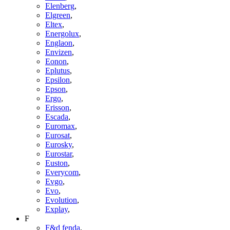
Elenberg
,
Elgreen
,
Eltex
,
Energolux
,
Englaon
,
Envizen
,
Eonon
,
Eplutus
,
Epsilon
,
Epson
,
Ergo
,
Erisson
,
Escada
,
Euromax
,
Eurosat
,
Eurosky
,
Eurostar
,
Euston
,
Everycom
,
Evgo
,
Evo
,
Evolution
,
Explay
,
F
F&d fenda
,