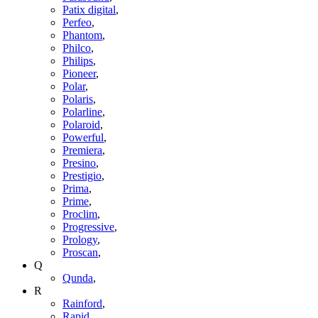
Patix digital
,
Perfeo
,
Phantom
,
Philco
,
Philips
,
Pioneer
,
Polar
,
Polaris
,
Polarline
,
Polaroid
,
Powerful
,
Premiera
,
Presino
,
Prestigio
,
Prima
,
Prime
,
Proclim
,
Progressive
,
Prology
,
Proscan
,
Q
Qunda
,
R
Rainford
,
Rapid
,