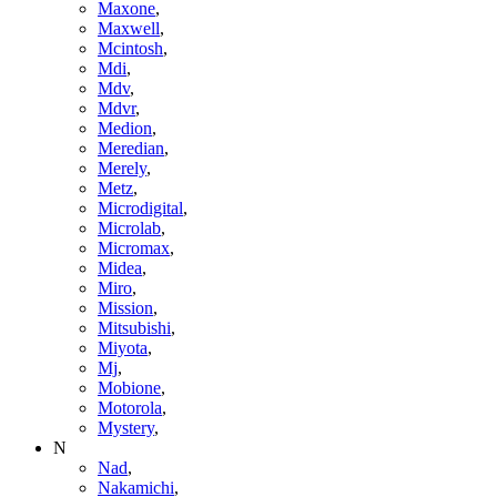
Maxone
,
Maxwell
,
Mcintosh
,
Mdi
,
Mdv
,
Mdvr
,
Medion
,
Meredian
,
Merely
,
Metz
,
Microdigital
,
Microlab
,
Micromax
,
Midea
,
Miro
,
Mission
,
Mitsubishi
,
Miyota
,
Mj
,
Mobione
,
Motorola
,
Mystery
,
N
Nad
,
Nakamichi
,