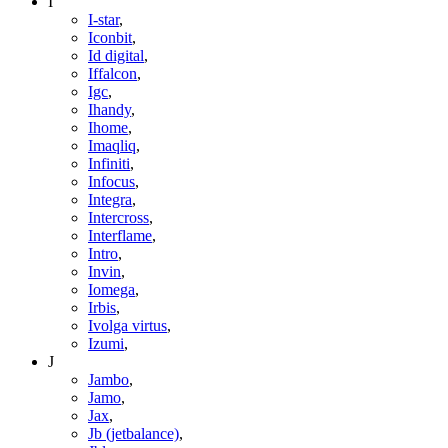
I
I-star
,
Iconbit
,
Id digital
,
Iffalcon
,
Igc
,
Ihandy
,
Ihome
,
Imaqliq
,
Infiniti
,
Infocus
,
Integra
,
Intercross
,
Interflame
,
Intro
,
Invin
,
Iomega
,
Irbis
,
Ivolga virtus
,
Izumi
,
J
Jambo
,
Jamo
,
Jax
,
Jb (jetbalance)
,