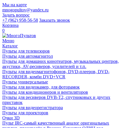
Мы на карте
mnogopultov@yandex.ru
Задать вопрос
+7 (962) 958-56-58
Заказать звонок
Корзина
0
Меню
Каталог
Пульты для телевизоров
Пульты для автомагнитол
Пульты для домашних кинотеатров, музыкальных центров,
акустики, AV-ресиверов, усилителей и т.п.
Пульты для видеомагнитофонов, DVD-плееров, DVD-
RECORDER, комби DVD+VCR
Пульты универсальные
Пульты для видеокамер, для фоторамок
Пульты для кондиционеров и вентиляторов
Пульты для ресиверов DVB-T2, спутниковых и других
приставок
Пульты для видеорегистратора
Пульты для проекторов
Очки 3D
Пульт IRC-самый качественный аналог оригинальных