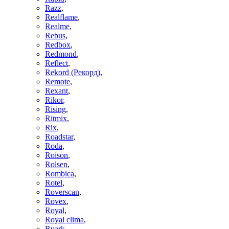
Razz
,
Realflame
,
Realme
,
Rebus
,
Redbox
,
Redmond
,
Reflect
,
Rekord (Рекорд)
,
Remote
,
Rexant
,
Rikor
,
Rising
,
Ritmix
,
Rix
,
Roadstar
,
Roda
,
Roison
,
Rolsen
,
Rombica
,
Rotel
,
Roverscan
,
Rovex
,
Royal
,
Royal clima
,
Ruark
,