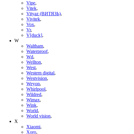
Vipe
,
Vitek
,
Vityaz (ВИТЯЗЬ)
,
Vivitek
,
Vox
,
Vr
,
V[duck]
,
W
Waltham
,
Waterproof
,
Wd
,
Wellton
,
West
,
Western digital
,
Westvision
,
Weyon
,
Whirlpool
,
Wildred
,
Wimax
,
Wink
,
World
,
World vision
,
X
Xiaomi
,
Xoro
,