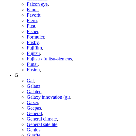
Falcon eye
,
Faura
,
Favorit
,
Fiero
,
First
,
Fisher
,
Formuler
,
Frisby
,
Fujifilm
,
Fujitsu
,
Fujitsu / fujitsu-siemens
,
Funai
,
Fusion
,
G
Gal
,
Galanz
,
Galatec
,
Galaxy innovation (gi)
,
Gazer
,
Geepas
,
General
,
General climate
,
General satellite
,
Genius
,
Giraffe
,