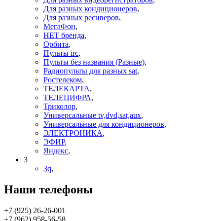
Для разных кондиционеров
,
Для разных ресиверов
,
МегаФон
,
НЕТ бренда
,
Орбита
,
Пульты irc
,
Пульты без названия (Разные)
,
Радиопульты для разных sat
,
Ростелеком
,
ТЕЛЕКАРТА
,
ТЕЛЕЦИФРА
,
Триколор
,
Универсальные tv,dvd,sat,aux
,
Универсальные для кондиционеров
,
ЭЛЕКТРОНИКА
,
ЭФИР
,
Яндекс
,
3
3q
,
Наши телефоны
+7 (925) 26-26-001
+7 (962) 958-56-58