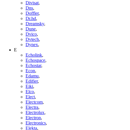
Divisat
,
Dns
,
Doffler
,
Dr.hd
,
Dreamsky
,
Dune
,
Dvico
,
Dvtech
,
Dynex
,
E
Echolink
,
Echospace
,
Echostar
,
Econ
,
Edamu
,
Edifier
,
Eiki
,
Elco
,
Elect
,
Electcom
,
Electra
,
Electrolux
,
Electron
,
Electronics
,
Elekta
,