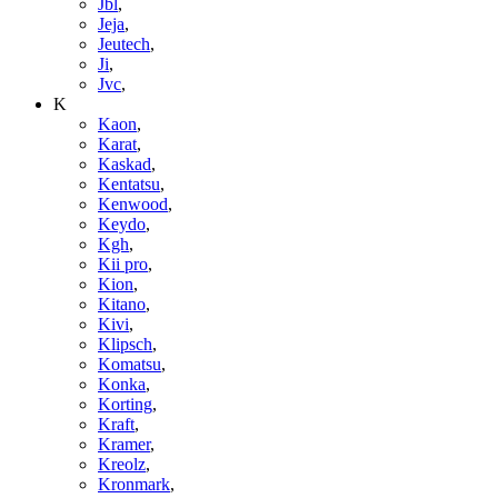
Jbl
,
Jeja
,
Jeutech
,
Ji
,
Jvc
,
K
Kaon
,
Karat
,
Kaskad
,
Kentatsu
,
Kenwood
,
Keydo
,
Kgh
,
Kii pro
,
Kion
,
Kitano
,
Kivi
,
Klipsch
,
Komatsu
,
Konka
,
Korting
,
Kraft
,
Kramer
,
Kreolz
,
Kronmark
,