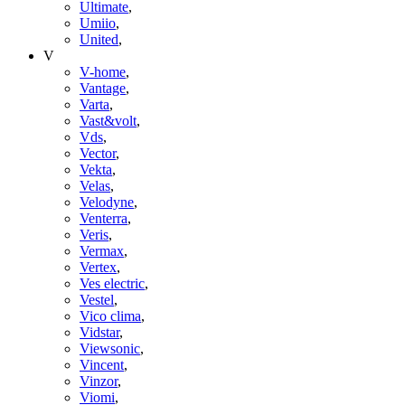
Ultimate
,
Umiio
,
United
,
V
V-home
,
Vantage
,
Varta
,
Vast&volt
,
Vds
,
Vector
,
Vekta
,
Velas
,
Velodyne
,
Venterra
,
Veris
,
Vermax
,
Vertex
,
Ves electric
,
Vestel
,
Vico clima
,
Vidstar
,
Viewsonic
,
Vincent
,
Vinzor
,
Viomi
,