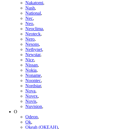
Nakatomi
,
Nash
,
National
,
Nec
,
Neo
,
Neoclima
,
Neoteck
,
Nero
,
Nesons
,
Netbynet
,
Newstar
,
Nice
,
Nissan
,
Nokia
,
Noname
,
Noontec
,
Nordstar
,
Nova
,
Novex
,
Novis
,
Nuvision
,
O
Odeon
,
Ok
,
Okeah (ОКЕАН)
,