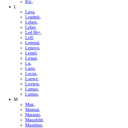
Ktc
,
L
Lava
,
Leadtek
,
Leben
,
Leber
,
Led 86+
,
Leff
,
Legend
,
Lenovo
,
Lentel
,
Lessar
,
Lg
,
Lgen
,
Locus
,
Loewe
,
Loview
,
Lumax
,
Lumus
,
M
Mag
,
Magnat
,
Marantz
,
Maunfeld
,
Maximus
,