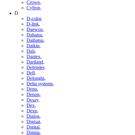
Crown
,
Cyfron
,
D
D-color
,
D-link
,
Daewoo
,
Dahatsu
,
Daihatsu
,
Daikin
,
Dali
,
Dantex
,
Dartland
,
Defender
,
Dell
,
Delonghi
,
Delta systems
,
Denn
,
Denon
,
Desay
,
Dex
,
Dexp
,
Dialog
,
Digisat
,
Digital
,
Digma
,