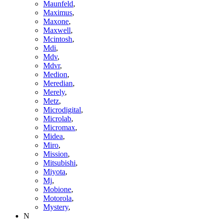
Maunfeld
,
Maximus
,
Maxone
,
Maxwell
,
Mcintosh
,
Mdi
,
Mdv
,
Mdvr
,
Medion
,
Meredian
,
Merely
,
Metz
,
Microdigital
,
Microlab
,
Micromax
,
Midea
,
Miro
,
Mission
,
Mitsubishi
,
Miyota
,
Mj
,
Mobione
,
Motorola
,
Mystery
,
N