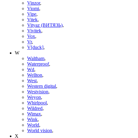
Vinzor
,
Viomi
,
Vipe
,
Vitek
,
Vityaz (ВИТЯЗЬ)
,
Vivitek
,
Vox
,
Vr
,
V[duck]
,
W
Waltham
,
Waterproof
,
Wd
,
Wellton
,
West
,
Western digital
,
Westvision
,
Weyon
,
Whirlpool
,
Wildred
,
Wimax
,
Wink
,
World
,
World vision
,
X