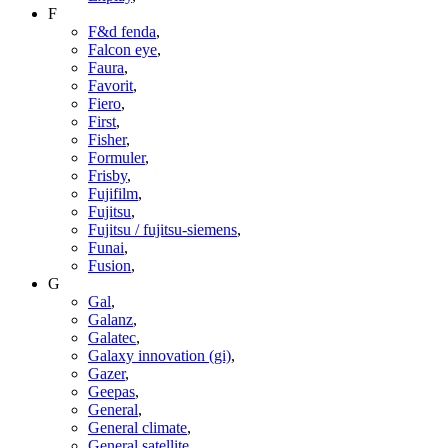
F
F&d fenda
,
Falcon eye
,
Faura
,
Favorit
,
Fiero
,
First
,
Fisher
,
Formuler
,
Frisby
,
Fujifilm
,
Fujitsu
,
Fujitsu / fujitsu-siemens
,
Funai
,
Fusion
,
G
Gal
,
Galanz
,
Galatec
,
Galaxy innovation (gi)
,
Gazer
,
Geepas
,
General
,
General climate
,
General satellite
,