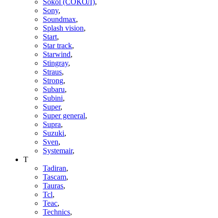
Sokol (СОКОЛ)
,
Sony
,
Soundmax
,
Splash vision
,
Start
,
Star track
,
Starwind
,
Stingray
,
Straus
,
Strong
,
Subaru
,
Subini
,
Super
,
Super general
,
Supra
,
Suzuki
,
Sven
,
Systemair
,
T
Tadiran
,
Tascam
,
Tauras
,
Tcl
,
Teac
,
Technics
,