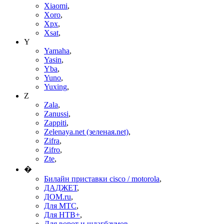
Xiaomi
,
Xoro
,
Xpx
,
Xsat
,
Y
Yamaha
,
Yasin
,
Yba
,
Yuno
,
Yuxing
,
Z
Zala
,
Zanussi
,
Zappiti
,
Zelenaya.net (зеленая.net)
,
Zifra
,
Zifro
,
Zte
,
�
Билайн приставки cisco / motorola
,
ДАДЖЕТ
,
ДОМ.ru
,
Для МТС
,
Для НТВ+
,
Для ворот и шлагбаумов
,