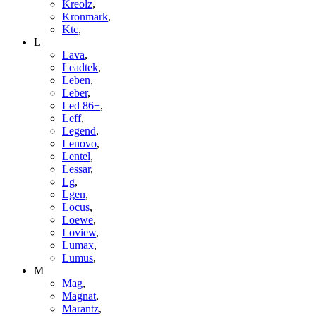
Kreolz
,
Kronmark
,
Ktc
,
L
Lava
,
Leadtek
,
Leben
,
Leber
,
Led 86+
,
Leff
,
Legend
,
Lenovo
,
Lentel
,
Lessar
,
Lg
,
Lgen
,
Locus
,
Loewe
,
Loview
,
Lumax
,
Lumus
,
M
Mag
,
Magnat
,
Marantz
,