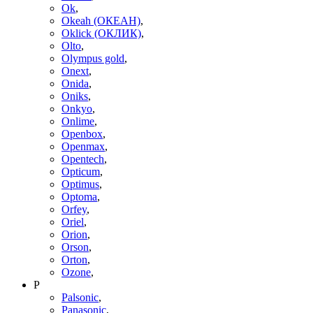
Ok
,
Okeah (ОКЕАН)
,
Oklick (ОКЛИК)
,
Olto
,
Olympus gold
,
Onext
,
Onida
,
Oniks
,
Onkyo
,
Onlime
,
Openbox
,
Openmax
,
Opentech
,
Opticum
,
Optimus
,
Optoma
,
Orfey
,
Oriel
,
Orion
,
Orson
,
Orton
,
Ozone
,
P
Palsonic
,
Panasonic
,