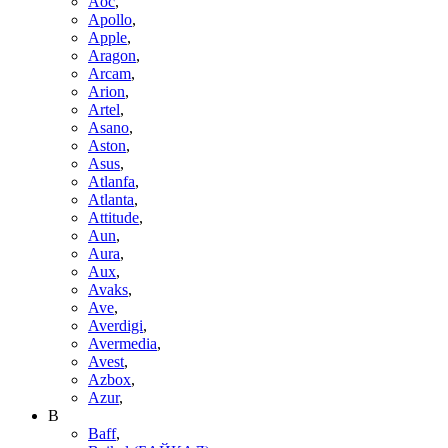
Aoc
,
Apollo
,
Apple
,
Aragon
,
Arcam
,
Arion
,
Artel
,
Asano
,
Aston
,
Asus
,
Atlanfa
,
Atlanta
,
Attitude
,
Aun
,
Aura
,
Aux
,
Avaks
,
Ave
,
Averdigi
,
Avermedia
,
Avest
,
Azbox
,
Azur
,
B
Baff
,