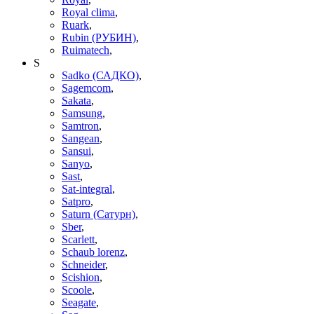
Royal clima
,
Ruark
,
Rubin (РУБИН)
,
Ruimatech
,
S
Sadko (САДКО)
,
Sagemcom
,
Sakata
,
Samsung
,
Samtron
,
Sangean
,
Sansui
,
Sanyo
,
Sast
,
Sat-integral
,
Satpro
,
Saturn (Сатурн)
,
Sber
,
Scarlett
,
Schaub lorenz
,
Schneider
,
Scishion
,
Scoole
,
Seagate
,