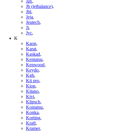
Jax
,
Jb (jetbalance)
,
Jbl
,
Jeja
,
Jeutech
,
Ji
,
Jvc
,
K
Kaon
,
Karat
,
Kaskad
,
Kentatsu
,
Kenwood
,
Keydo
,
Kgh
,
Kii pro
,
Kion
,
Kitano
,
Kivi
,
Klipsch
,
Komatsu
,
Konka
,
Korting
,
Kraft
,
Kramer
,