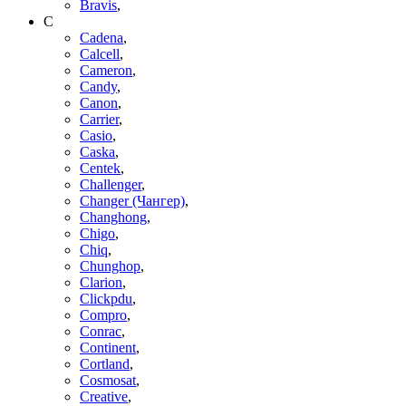
Bravis
,
C
Cadena
,
Calcell
,
Cameron
,
Candy
,
Canon
,
Carrier
,
Casio
,
Caska
,
Centek
,
Challenger
,
Changer (Чангер)
,
Changhong
,
Chigo
,
Chiq
,
Chunghop
,
Clarion
,
Clickpdu
,
Compro
,
Conrac
,
Continent
,
Cortland
,
Cosmosat
,
Creative
,