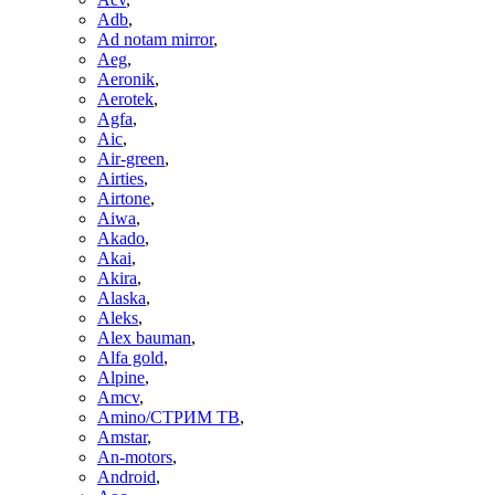
Adb
,
Ad notam mirror
,
Aeg
,
Aeronik
,
Aerotek
,
Agfa
,
Aic
,
Air-green
,
Airties
,
Airtone
,
Aiwa
,
Akado
,
Akai
,
Akira
,
Alaska
,
Aleks
,
Alex bauman
,
Alfa gold
,
Alpine
,
Amcv
,
Amino/СТРИМ ТВ
,
Amstar
,
An-motors
,
Android
,