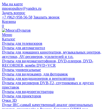
Мы на карте
mnogopultov@yandex.ru
Задать вопрос
+7 (962) 958-56-58
Заказать звонок
Корзина
0
Меню
Каталог
Пульты для телевизоров
Пульты для автомагнитол
Пульты для домашних кинотеатров, музыкальных центров,
акустики, AV-ресиверов, усилителей и т.п.
Пульты для видеомагнитофонов, DVD-плееров, DVD-
RECORDER, комби DVD+VCR
Пульты универсальные
Пульты для видеокамер, для фоторамок
Пульты для кондиционеров и вентиляторов
Пульты для ресиверов DVB-T2, спутниковых и других
приставок
Пульты для видеорегистратора
Пульты для проекторов
Очки 3D
Пульт IRC-самый качественный аналог оригинальных