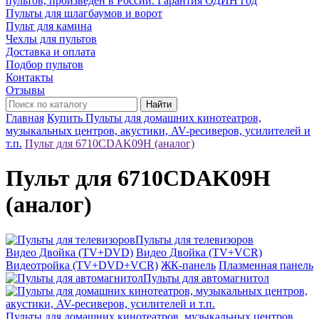
пультов, произведён в России. Гарантия ОДИН год
Пульты для шлагбаумов и ворот
Пульт для камина
Чехлы для пультов
Доставка и оплата
Подбор пультов
Контакты
Отзывы
Найти
Главная
Купить Пульты для домашних кинотеатров,
музыкальных центров, акустики, AV-ресиверов, усилителей и
т.п.
Пульт для 6710CDAK09H (аналог)
Пульт для 6710CDAK09H
(аналог)
Пульты для телевизоров
Видео Двойка (TV+DVD)
Видео Двойка (TV+VCR)
Видеотройка (TV+DVD+VCR)
ЖК-панель
Плазменная панель
Пульты для автомагнитол
Пульты для домашних кинотеатров, музыкальных центров,