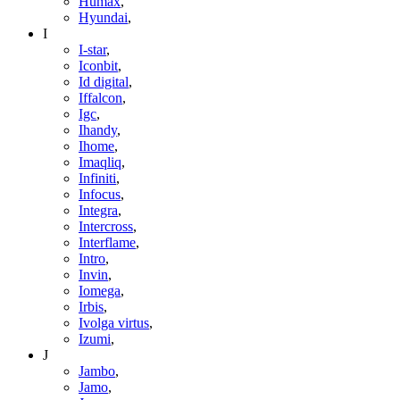
Humax
,
Hyundai
,
I
I-star
,
Iconbit
,
Id digital
,
Iffalcon
,
Igc
,
Ihandy
,
Ihome
,
Imaqliq
,
Infiniti
,
Infocus
,
Integra
,
Intercross
,
Interflame
,
Intro
,
Invin
,
Iomega
,
Irbis
,
Ivolga virtus
,
Izumi
,
J
Jambo
,
Jamo
,