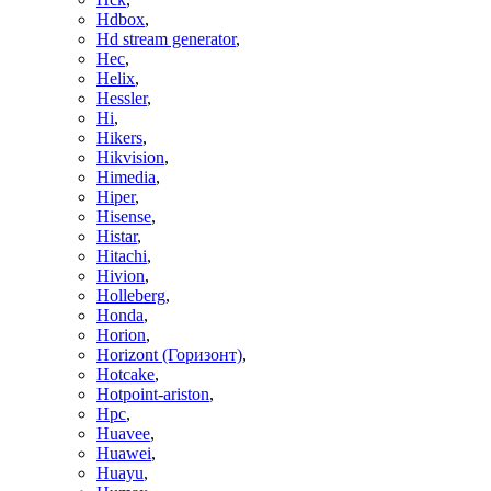
Hdbox
,
Hd stream generator
,
Hec
,
Helix
,
Hessler
,
Hi
,
Hikers
,
Hikvision
,
Himedia
,
Hiper
,
Hisense
,
Histar
,
Hitachi
,
Hivion
,
Holleberg
,
Honda
,
Horion
,
Horizont (Горизонт)
,
Hotcake
,
Hotpoint-ariston
,
Hpc
,
Huavee
,
Huawei
,
Huayu
,