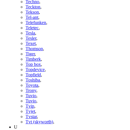
Techno
,
Teckton
,
Tekson
,
Tel-ant
,
Telefunken
,
Teletec
,
Tesla
,
Tesler
,
Texet
,
Thomson
,
Tiger
,
Timberk
,
Top box
,
Topdevice
,
Topfield
,
Toshiba
,
Toyota
,
Trony
,
Tuvio
,
Tuvio
,
Tvip
,
Tvjet
,
Tvstar
,
Tvt (skyworth)
,
U