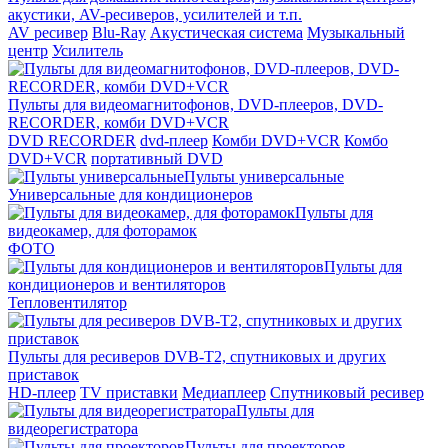
акустики, AV-ресиверов, усилителей и т.п.
AV ресивер
Blu-Ray
Акустическая система
Музыкальный
центр
Усилитель
Пульты для видеомагнитофонов, DVD-плееров, DVD-
RECORDER, комби DVD+VCR
DVD RECORDER
dvd-плеер
Комби DVD+VCR
Комбо
DVD+VCR
портативный DVD
Пульты универсальные
Универсальные для кондиционеров
Пульты для
видеокамер, для фоторамок
ФОТО
Пульты для
кондиционеров и вентиляторов
Тепловентилятор
Пульты для ресиверов DVB-T2, спутниковых и других
приставок
HD-плеер
TV приставки
Медиаплеер
Спутниковый ресивер
Пульты для
видеорегистратора
Пульты для проекторов