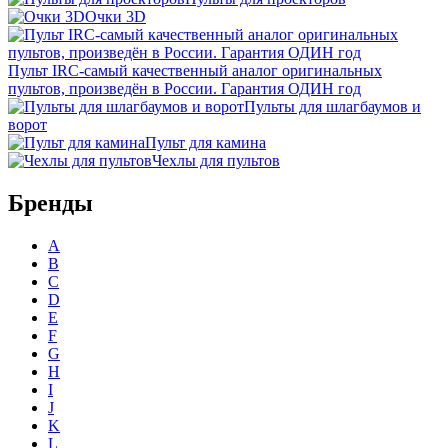
Очки 3D
Пульт IRC-самый качественный аналог оригинальных
пультов, произведён в России. Гарантия ОДИН год
Пульты для шлагбаумов и
ворот
Пульт для камина
Чехлы для пультов
Бренды
A
B
C
D
E
F
G
H
I
J
K
L