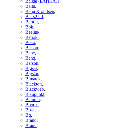
Baikal (БАЙКАЛ)
,
Ballu
,
Bang & olufsen
,
Bar s2 hd
,
Barton
,
Bbk
,
Beelink
,
Behold
,
Beko
,
Belson
,
Bene
,
Benq
,
Berson
,
Bigsat
,
Bigstar
,
Bimatek
,
Blackton
,
Blackweb
,
Blaupunkt
,
Blauren
,
Booox
,
Bose
,
Bq
,
Brand
,
Braun
,