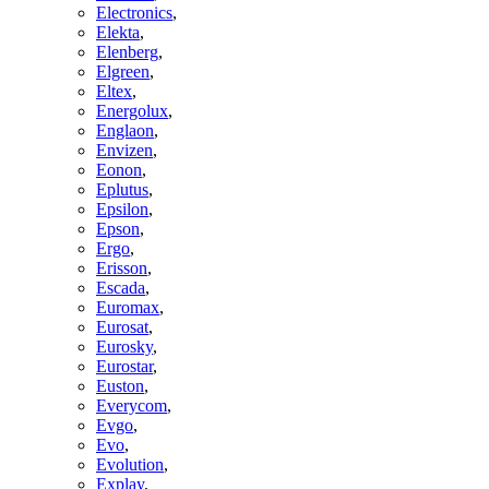
Electronics
,
Elekta
,
Elenberg
,
Elgreen
,
Eltex
,
Energolux
,
Englaon
,
Envizen
,
Eonon
,
Eplutus
,
Epsilon
,
Epson
,
Ergo
,
Erisson
,
Escada
,
Euromax
,
Eurosat
,
Eurosky
,
Eurostar
,
Euston
,
Everycom
,
Evgo
,
Evo
,
Evolution
,
Explay
,