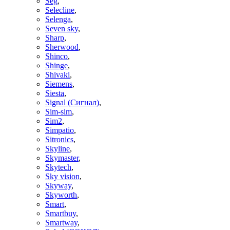
Seg
,
Selecline
,
Selenga
,
Seven sky
,
Sharp
,
Sherwood
,
Shinco
,
Shinge
,
Shivaki
,
Siemens
,
Siesta
,
Signal (Сигнал)
,
Sim-sim
,
Sim2
,
Simpatio
,
Sitronics
,
Skyline
,
Skymaster
,
Skytech
,
Sky vision
,
Skyway
,
Skyworth
,
Smart
,
Smartbuy
,
Smartway
,