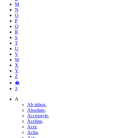
M
N
O
P
Q
R
S
T
U
V
W
X
Y
Z
�
3
A
Ab ipbox
,
Absolute
,
Accesstyle
,
Aceline
,
Acer
,
Actia
,
Acv
,