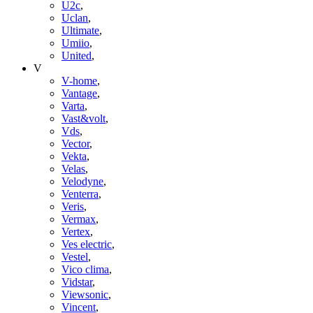
U2c
,
Uclan
,
Ultimate
,
Umiio
,
United
,
V
V-home
,
Vantage
,
Varta
,
Vast&volt
,
Vds
,
Vector
,
Vekta
,
Velas
,
Velodyne
,
Venterra
,
Veris
,
Vermax
,
Vertex
,
Ves electric
,
Vestel
,
Vico clima
,
Vidstar
,
Viewsonic
,
Vincent
,