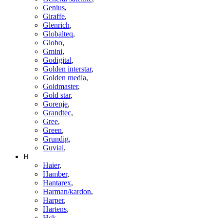
Genius
,
Giraffe
,
Glenrich
,
Globalteq
,
Globo
,
Gmini
,
Godigital
,
Golden interstar
,
Golden media
,
Goldmaster
,
Gold star
,
Gorenje
,
Grandtec
,
Gree
,
Green
,
Grundig
,
Guvial
,
H
Haier
,
Hamber
,
Hantarex
,
Harman/kardon
,
Harper
,
Hartens
,
Hck
,