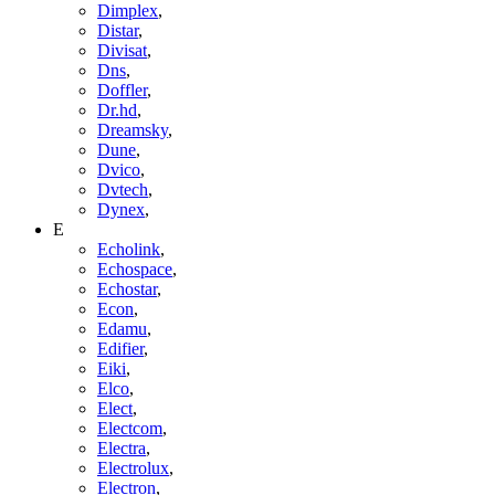
Dimplex
,
Distar
,
Divisat
,
Dns
,
Doffler
,
Dr.hd
,
Dreamsky
,
Dune
,
Dvico
,
Dvtech
,
Dynex
,
E
Echolink
,
Echospace
,
Echostar
,
Econ
,
Edamu
,
Edifier
,
Eiki
,
Elco
,
Elect
,
Electcom
,
Electra
,
Electrolux
,
Electron
,