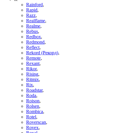
Rainford
,
Rapid
,
Razz
,
Realflame
,
Realme
,
Rebus
,
Redbox
,
Redmond
,
Reflect
,
Rekord (Рекорд)
,
Remote
,
Rexant
,
Rikor
,
Rising
,
Ritmix
,
Rix
,
Roadstar
,
Roda
,
Roison
,
Rolsen
,
Rombica
,
Rotel
,
Roverscan
,
Rovex
,
Royal
,