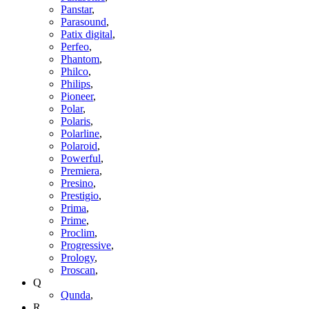
Panstar
,
Parasound
,
Patix digital
,
Perfeo
,
Phantom
,
Philco
,
Philips
,
Pioneer
,
Polar
,
Polaris
,
Polarline
,
Polaroid
,
Powerful
,
Premiera
,
Presino
,
Prestigio
,
Prima
,
Prime
,
Proclim
,
Progressive
,
Prology
,
Proscan
,
Q
Qunda
,
R