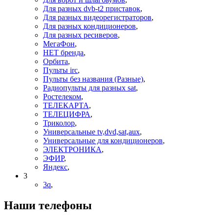
Для разных dvb-t2 приставок
,
Для разных видеорегистраторов
,
Для разных кондиционеров
,
Для разных ресиверов
,
МегаФон
,
НЕТ бренда
,
Орбита
,
Пульты irc
,
Пульты без названия (Разные)
,
Радиопульты для разных sat
,
Ростелеком
,
ТЕЛЕКАРТА
,
ТЕЛЕЦИФРА
,
Триколор
,
Универсальные tv,dvd,sat,aux
,
Универсальные для кондиционеров
,
ЭЛЕКТРОНИКА
,
ЭФИР
,
Яндекс
,
3
3q
,
Наши телефоны