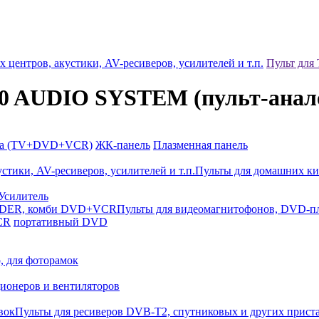
центров, акустики, AV-ресиверов, усилителей и т.п.
Пульт для
70 AUDIO SYSTEM (пульт-анал
ка (TV+DVD+VCR)
ЖК-панель
Плазменная панель
Пульты для домашних ки
Усилитель
Пульты для видеомагнитофонов, DVD
CR
портативный DVD
, для фоторамок
ионеров и вентиляторов
Пульты для ресиверов DVB-T2, спутниковых и других прист