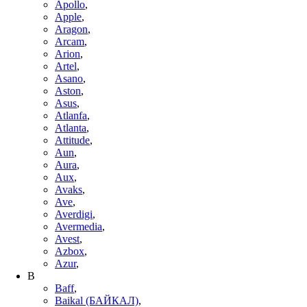
Apollo
,
Apple
,
Aragon
,
Arcam
,
Arion
,
Artel
,
Asano
,
Aston
,
Asus
,
Atlanfa
,
Atlanta
,
Attitude
,
Aun
,
Aura
,
Aux
,
Avaks
,
Ave
,
Averdigi
,
Avermedia
,
Avest
,
Azbox
,
Azur
,
B
Baff
,
Baikal (БАЙКАЛ)
,