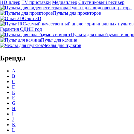
HD-плеер
TV приставки
Медиаплеер
Спутниковый ресивер
Пульты для видеорегистратора
Пульты для проекторов
Очки 3D
Гарантия ОДИН год
Пульты для шлагбаумов и вор
Пульт для камина
Чехлы для пультов
Бренды
A
B
C
D
E
F
G
H
I
J
K
L