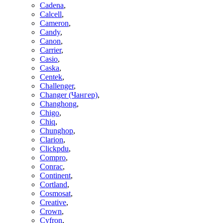
Cadena
,
Calcell
,
Cameron
,
Candy
,
Canon
,
Carrier
,
Casio
,
Caska
,
Centek
,
Challenger
,
Changer (Чангер)
,
Changhong
,
Chigo
,
Chiq
,
Chunghop
,
Clarion
,
Clickpdu
,
Compro
,
Conrac
,
Continent
,
Cortland
,
Cosmosat
,
Creative
,
Crown
,
Cyfron
,