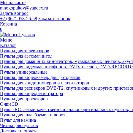
Мы на карте
mnogopultov@yandex.ru
Задать вопрос
+7 (962) 958-56-58
Заказать звонок
Корзина
0
Меню
Каталог
Пульты для телевизоров
Пульты для автомагнитол
Пульты для домашних кинотеатров, музыкальных центров, акусти
Пульты для видеомагнитофонов, DVD-плееров, DVD-RECOR
Пульты универсальные
Пульты для видеокамер, для фоторамок
Пульты для кондиционеров и вентиляторов
Пульты для ресиверов DVB-T2, спутниковых и других приставо
Пульты для видеорегистратора
Пульты для проекторов
Очки 3D
Пульт IRC-самый качественный аналог оригинальных пультов, 
Пульты для шлагбаумов и ворот
Пульт для камина
Чехлы для пультов
Доставка и оплата