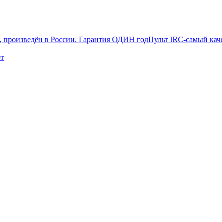
Пульт IRC-самый кач
от