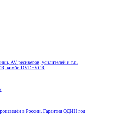
ки, AV-ресиверов, усилителей и т.п.
DER, комби DVD+VCR
к
произведён в России. Гарантия ОДИН год