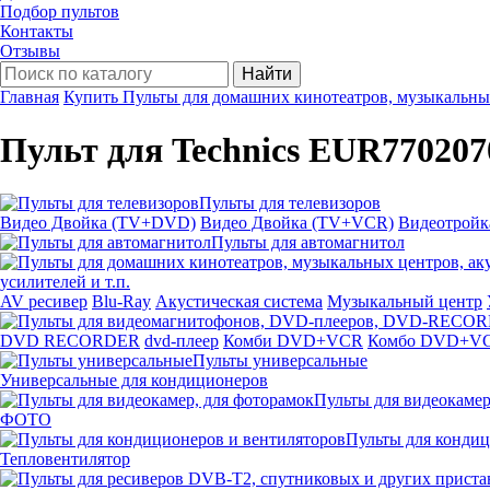
Подбор пультов
Контакты
Отзывы
Найти
Главная
Купить Пульты для домашних кинотеатров, музыкальных 
Пульт для Technics EUR77020
Пульты для телевизоров
Видео Двойка (TV+DVD)
Видео Двойка (TV+VCR)
Видеотрой
Пульты для автомагнитол
усилителей и т.п.
AV ресивер
Blu-Ray
Акустическая система
Музыкальный центр
DVD RECORDER
dvd-плеер
Комби DVD+VCR
Комбо DVD+V
Пульты универсальные
Универсальные для кондиционеров
Пульты для видеокамер
ФОТО
Пульты для кондиц
Тепловентилятор