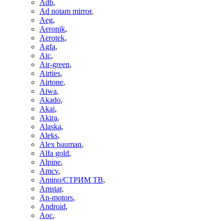
Adb
,
Ad notam mirror
,
Aeg
,
Aeronik
,
Aerotek
,
Agfa
,
Aic
,
Air-green
,
Airties
,
Airtone
,
Aiwa
,
Akado
,
Akai
,
Akira
,
Alaska
,
Aleks
,
Alex bauman
,
Alfa gold
,
Alpine
,
Amcv
,
Amino/СТРИМ ТВ
,
Amstar
,
An-motors
,
Android
,
Aoc
,