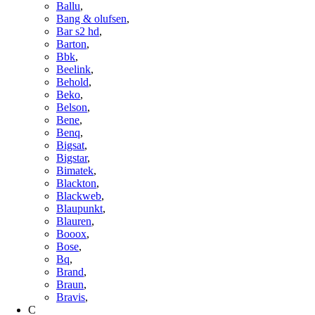
Ballu
,
Bang & olufsen
,
Bar s2 hd
,
Barton
,
Bbk
,
Beelink
,
Behold
,
Beko
,
Belson
,
Bene
,
Benq
,
Bigsat
,
Bigstar
,
Bimatek
,
Blackton
,
Blackweb
,
Blaupunkt
,
Blauren
,
Booox
,
Bose
,
Bq
,
Brand
,
Braun
,
Bravis
,
C