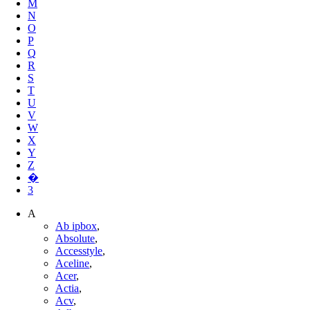
M
N
O
P
Q
R
S
T
U
V
W
X
Y
Z
�
3
A
Ab ipbox
,
Absolute
,
Accesstyle
,
Aceline
,
Acer
,
Actia
,
Acv
,