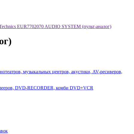
 Technics EUR7702070 AUDIO SYSTEM (пульт-аналог)
ог)
нотеатров, музыкальных центров, акустики, AV-ресиверов,
-плееров, DVD-RECORDER, комби DVD+VCR
авок