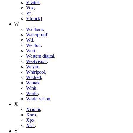
Vivitek
,
Vox
,
Vr
,
V[duck]
,
W
Waltham
,
Waterproof
,
Wd
,
Wellton
,
West
,
Western digital
,
Westvision
,
Weyon
,
Whirlpool
,
Wildred
,
Wimax
,
Wink
,
World
,
World vision
,
X
Xiaomi
,
Xoro
,
Xpx
,
Xsat
,
Y