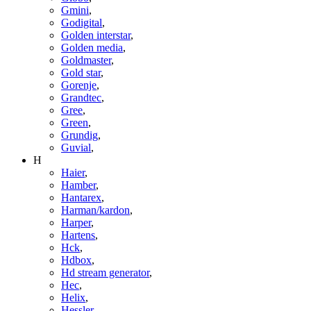
Gmini
,
Godigital
,
Golden interstar
,
Golden media
,
Goldmaster
,
Gold star
,
Gorenje
,
Grandtec
,
Gree
,
Green
,
Grundig
,
Guvial
,
H
Haier
,
Hamber
,
Hantarex
,
Harman/kardon
,
Harper
,
Hartens
,
Hck
,
Hdbox
,
Hd stream generator
,
Hec
,
Helix
,
Hessler
,