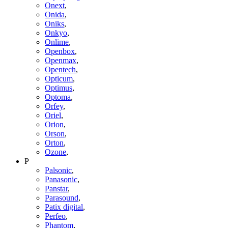
Onext
,
Onida
,
Oniks
,
Onkyo
,
Onlime
,
Openbox
,
Openmax
,
Opentech
,
Opticum
,
Optimus
,
Optoma
,
Orfey
,
Oriel
,
Orion
,
Orson
,
Orton
,
Ozone
,
P
Palsonic
,
Panasonic
,
Panstar
,
Parasound
,
Patix digital
,
Perfeo
,
Phantom
,