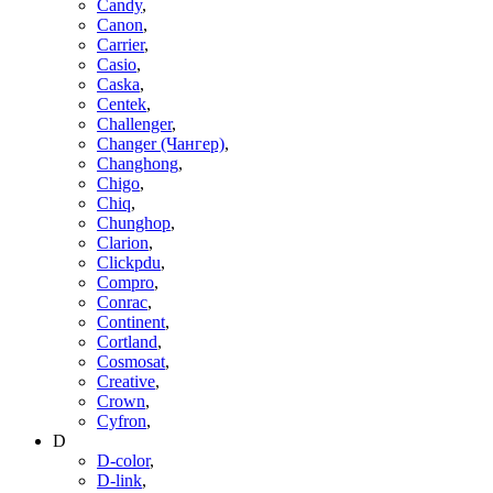
Candy
,
Canon
,
Carrier
,
Casio
,
Caska
,
Centek
,
Challenger
,
Changer (Чангер)
,
Changhong
,
Chigo
,
Chiq
,
Chunghop
,
Clarion
,
Clickpdu
,
Compro
,
Conrac
,
Continent
,
Cortland
,
Cosmosat
,
Creative
,
Crown
,
Cyfron
,
D
D-color
,
D-link
,