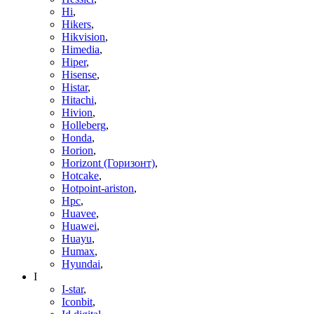
Hi
,
Hikers
,
Hikvision
,
Himedia
,
Hiper
,
Hisense
,
Histar
,
Hitachi
,
Hivion
,
Holleberg
,
Honda
,
Horion
,
Horizont (Горизонт)
,
Hotcake
,
Hotpoint-ariston
,
Hpc
,
Huavee
,
Huawei
,
Huayu
,
Humax
,
Hyundai
,
I
I-star
,
Iconbit
,