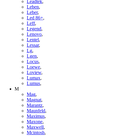
Leadtek
,
Leben
,
Leber
,
Led 86+
,
Leff
,
Legend
,
Lenovo
,
Lentel
,
Lessar
,
Lg
,
Lgen
,
Locus
,
Loewe
,
Loview
,
Lumax
,
Lumus
,
M
Mag
,
Magnat
,
Marantz
,
Maunfeld
,
Maximus
,
Maxone
,
Maxwell
,
Mcintosh
,