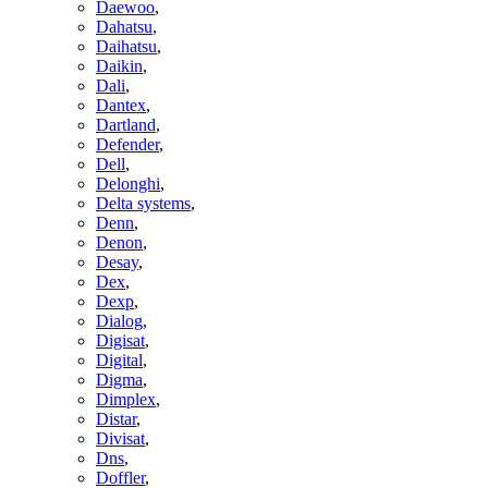
Daewoo
,
Dahatsu
,
Daihatsu
,
Daikin
,
Dali
,
Dantex
,
Dartland
,
Defender
,
Dell
,
Delonghi
,
Delta systems
,
Denn
,
Denon
,
Desay
,
Dex
,
Dexp
,
Dialog
,
Digisat
,
Digital
,
Digma
,
Dimplex
,
Distar
,
Divisat
,
Dns
,
Doffler
,