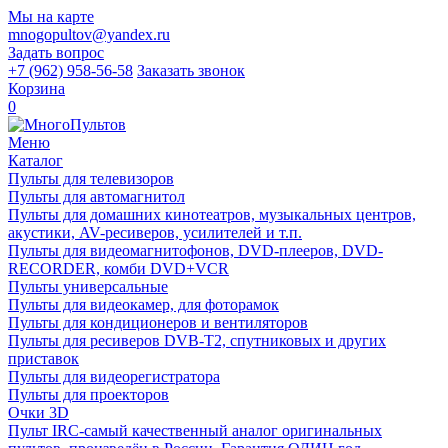
Мы на карте
mnogopultov@yandex.ru
Задать вопрос
+7 (962) 958-56-58
Заказать звонок
Корзина
0
Меню
Каталог
Пульты для телевизоров
Пульты для автомагнитол
Пульты для домашних кинотеатров, музыкальных центров,
акустики, AV-ресиверов, усилителей и т.п.
Пульты для видеомагнитофонов, DVD-плееров, DVD-
RECORDER, комби DVD+VCR
Пульты универсальные
Пульты для видеокамер, для фоторамок
Пульты для кондиционеров и вентиляторов
Пульты для ресиверов DVB-T2, спутниковых и других
приставок
Пульты для видеорегистратора
Пульты для проекторов
Очки 3D
Пульт IRC-самый качественный аналог оригинальных