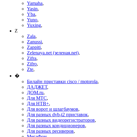
Yamaha
,
Yasin
,
Yba
,
Yuno
,
Yuxing
,
Z
Zala
,
Zanussi
,
Zappiti
,
Zelenaya.net (зеленая.net)
,
Zifra
,
Zifro
,
Zte
,
�
Билайн приставки cisco / motorola
,
ДАДЖЕТ
,
ДОМ.ru
,
Для МТС
,
Для НТВ+
,
Для ворот и шлагбаумов
,
Для разных dvb-t2 приставок
,
Для разных видеорегистраторов
,
Для разных кондиционеров
,
Для разных ресиверов
,
МегаФон
,