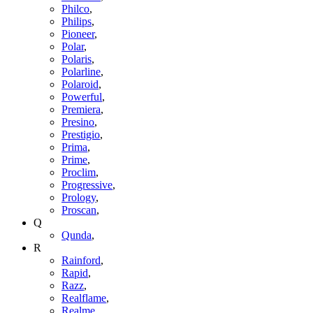
Philco
,
Philips
,
Pioneer
,
Polar
,
Polaris
,
Polarline
,
Polaroid
,
Powerful
,
Premiera
,
Presino
,
Prestigio
,
Prima
,
Prime
,
Proclim
,
Progressive
,
Prology
,
Proscan
,
Q
Qunda
,
R
Rainford
,
Rapid
,
Razz
,
Realflame
,
Realme
,