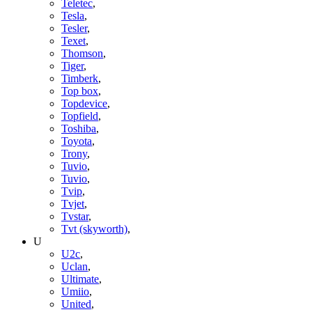
Teletec
,
Tesla
,
Tesler
,
Texet
,
Thomson
,
Tiger
,
Timberk
,
Top box
,
Topdevice
,
Topfield
,
Toshiba
,
Toyota
,
Trony
,
Tuvio
,
Tuvio
,
Tvip
,
Tvjet
,
Tvstar
,
Tvt (skyworth)
,
U
U2c
,
Uclan
,
Ultimate
,
Umiio
,
United
,