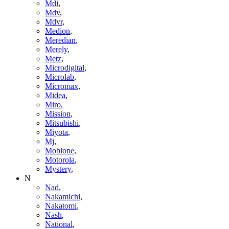
Mdi
,
Mdv
,
Mdvr
,
Medion
,
Meredian
,
Merely
,
Metz
,
Microdigital
,
Microlab
,
Micromax
,
Midea
,
Miro
,
Mission
,
Mitsubishi
,
Miyota
,
Mj
,
Mobione
,
Motorola
,
Mystery
,
N
Nad
,
Nakamichi
,
Nakatomi
,
Nash
,
National
,