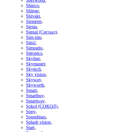
Sherwood
,
Shinco
,
Shinge
,
Shivaki
,
Siemens
,
Siesta
,
Signal (Сигнал)
,
Sim-sim
,
Sim2
,
Simpatio
,
Sitronics
,
Skyline
,
Skymaster
,
Skytech
,
Sky vision
,
Skyway
,
Skyworth
,
Smart
,
Smartbuy
,
Smartway
,
Sokol (СОКОЛ)
,
Sony
,
Soundmax
,
Splash vision
,
Start
,