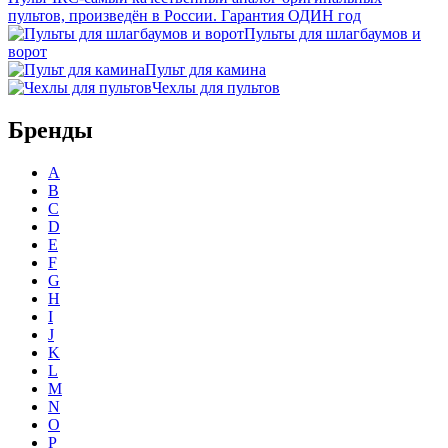
пультов, произведён в России. Гарантия ОДИН год
Пульты для шлагбаумов и
ворот
Пульт для камина
Чехлы для пультов
Бренды
A
B
C
D
E
F
G
H
I
J
K
L
M
N
O
P