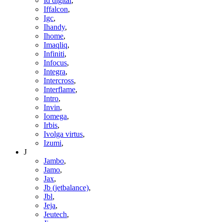
Id digital
,
Iffalcon
,
Igc
,
Ihandy
,
Ihome
,
Imaqliq
,
Infiniti
,
Infocus
,
Integra
,
Intercross
,
Interflame
,
Intro
,
Invin
,
Iomega
,
Irbis
,
Ivolga virtus
,
Izumi
,
J
Jambo
,
Jamo
,
Jax
,
Jb (jetbalance)
,
Jbl
,
Jeja
,
Jeutech
,