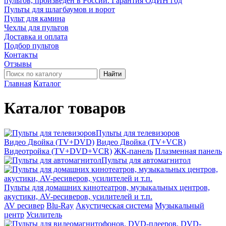
пультов, произведён в России. Гарантия ОДИН год
Пульты для шлагбаумов и ворот
Пульт для камина
Чехлы для пультов
Доставка и оплата
Подбор пультов
Контакты
Отзывы
Найти
Главная
Каталог
Каталог товаров
Пульты для телевизоров
Видео Двойка (TV+DVD)
Видео Двойка (TV+VCR)
Видеотройка (TV+DVD+VCR)
ЖК-панель
Плазменная панель
Пульты для автомагнитол
Пульты для домашних кинотеатров, музыкальных центров,
акустики, AV-ресиверов, усилителей и т.п.
AV ресивер
Blu-Ray
Акустическая система
Музыкальный
центр
Усилитель