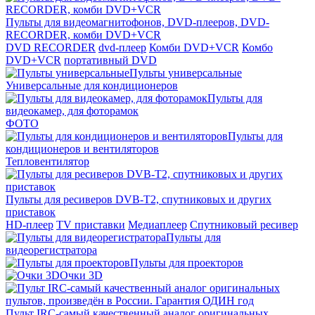
Пульты для видеомагнитофонов, DVD-плееров, DVD-
RECORDER, комби DVD+VCR
DVD RECORDER
dvd-плеер
Комби DVD+VCR
Комбо
DVD+VCR
портативный DVD
Пульты универсальные
Универсальные для кондиционеров
Пульты для
видеокамер, для фоторамок
ФОТО
Пульты для
кондиционеров и вентиляторов
Тепловентилятор
Пульты для ресиверов DVB-T2, спутниковых и других
приставок
HD-плеер
TV приставки
Медиаплеер
Спутниковый ресивер
Пульты для
видеорегистратора
Пульты для проекторов
Очки 3D
Пульт IRC-самый качественный аналог оригинальных