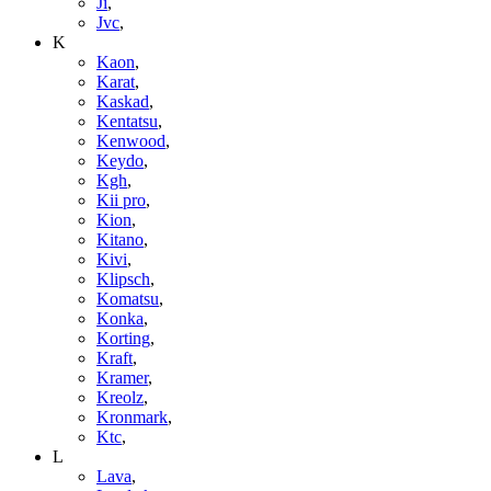
Ji
,
Jvc
,
K
Kaon
,
Karat
,
Kaskad
,
Kentatsu
,
Kenwood
,
Keydo
,
Kgh
,
Kii pro
,
Kion
,
Kitano
,
Kivi
,
Klipsch
,
Komatsu
,
Konka
,
Korting
,
Kraft
,
Kramer
,
Kreolz
,
Kronmark
,
Ktc
,
L
Lava
,