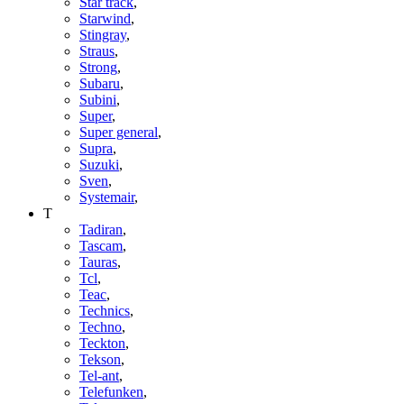
Star track
,
Starwind
,
Stingray
,
Straus
,
Strong
,
Subaru
,
Subini
,
Super
,
Super general
,
Supra
,
Suzuki
,
Sven
,
Systemair
,
T
Tadiran
,
Tascam
,
Tauras
,
Tcl
,
Teac
,
Technics
,
Techno
,
Teckton
,
Tekson
,
Tel-ant
,
Telefunken
,