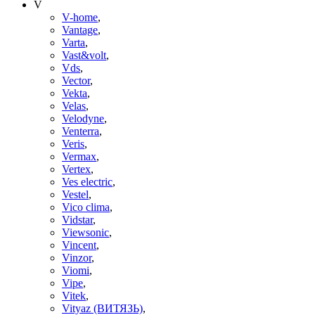
V
V-home
,
Vantage
,
Varta
,
Vast&volt
,
Vds
,
Vector
,
Vekta
,
Velas
,
Velodyne
,
Venterra
,
Veris
,
Vermax
,
Vertex
,
Ves electric
,
Vestel
,
Vico clima
,
Vidstar
,
Viewsonic
,
Vincent
,
Vinzor
,
Viomi
,
Vipe
,
Vitek
,
Vityaz (ВИТЯЗЬ)
,