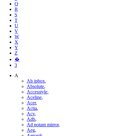
Q
R
S
T
U
V
W
X
Y
Z
�
3
A
Ab ipbox
,
Absolute
,
Accesstyle
,
Aceline
,
Acer
,
Actia
,
Acv
,
Adb
,
Ad notam mirror
,
Aeg
,
Aeronik
,