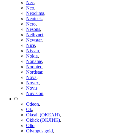
Nec
,
Neo
,
Neoclima
,
Neoteck
,
Nero
,
Nesons
,
Netbynet
,
Newstar
,
Nice
,
Nissan
,
Nokia
,
Noname
,
Noontec
,
Nordstar
,
Nova
,
Novex
,
Novis
,
Nuvision
,
O
Odeon
,
Ok
,
Okeah (ОКЕАН)
,
Oklick (ОКЛИК)
,
Olto
,
Olympus gold
,