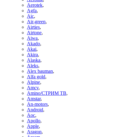
Aerotek
,
Agfa
,
Aic
,
Air-green
,
Airties
,
Airtone
,
Aiwa
,
Akado
,
Akai
,
Akira
,
Alaska
,
Aleks
,
Alex bauman
,
Alfa gold
,
Alpine
,
Amcv
,
Amino/СТРИМ ТВ
,
Amstar
,
An-motors
,
Android
,
Aoc
,
Apollo
,
Apple
,
Aragon
,