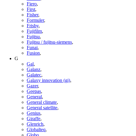
Fiero
,
First
,
Fisher
,
Formuler
,
Frisby
,
Fujifilm
,
Fujitsu
,
Fujitsu / fujitsu-siemens
,
Funai
,
Fusion
,
G
Gal
,
Galanz
,
Galatec
,
Galaxy innovation (gi)
,
Gazer
,
Geepas
,
General
,
General climate
,
General satellite
,
Genius
,
Giraffe
,
Glenrich
,
Globalteq
,
Globo
,