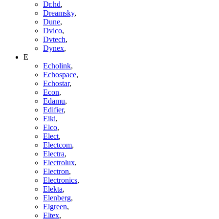
Dr.hd
,
Dreamsky
,
Dune
,
Dvico
,
Dvtech
,
Dynex
,
E
Echolink
,
Echospace
,
Echostar
,
Econ
,
Edamu
,
Edifier
,
Eiki
,
Elco
,
Elect
,
Electcom
,
Electra
,
Electrolux
,
Electron
,
Electronics
,
Elekta
,
Elenberg
,
Elgreen
,
Eltex
,