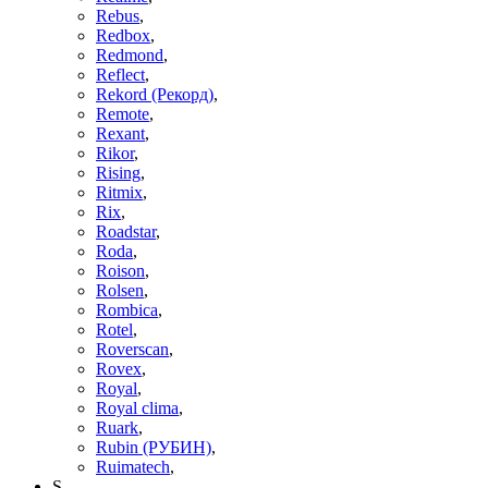
Rebus
,
Redbox
,
Redmond
,
Reflect
,
Rekord (Рекорд)
,
Remote
,
Rexant
,
Rikor
,
Rising
,
Ritmix
,
Rix
,
Roadstar
,
Roda
,
Roison
,
Rolsen
,
Rombica
,
Rotel
,
Roverscan
,
Rovex
,
Royal
,
Royal clima
,
Ruark
,
Rubin (РУБИН)
,
Ruimatech
,
S