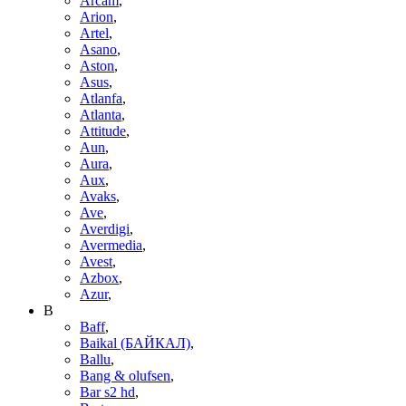
Arcam
,
Arion
,
Artel
,
Asano
,
Aston
,
Asus
,
Atlanfa
,
Atlanta
,
Attitude
,
Aun
,
Aura
,
Aux
,
Avaks
,
Ave
,
Averdigi
,
Avermedia
,
Avest
,
Azbox
,
Azur
,
B
Baff
,
Baikal (БАЙКАЛ)
,
Ballu
,
Bang & olufsen
,
Bar s2 hd
,